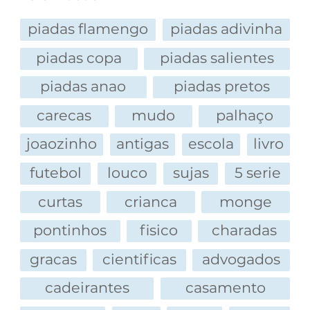
piadas flamengo
piadas adivinha
piadas copa
piadas salientes
piadas anao
piadas pretos
carecas
mudo
palhaço
joaozinho
antigas
escola
livro
futebol
louco
sujas
5 serie
curtas
crianca
monge
pontinhos
fisico
charadas
gracas
cientificas
advogados
cadeirantes
casamento