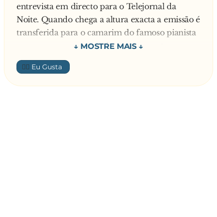
entrevista em directo para o Telejornal da
Noite. Quando chega a altura exacta a emissão é
transferida para o camarim do famoso pianista
que se preparava para dar um concerto
memorável.
👍🏼
- Caro Mestre... - começa a entrevistadora -
Apesar da sua fama internacional esta é a
primeira entrevista que concede à imprensa.
Não pode calcular a emoção que deve estar a
causar entre os nossos telespectadores.
Após fazer uma pausa para deixar os
telespectadores "digerirem a emoção do
momento", a apresentadora avança para a
primeira questão ao pianista:
- Digamos que, ao vê-lo, a primeira pergunta
que nos ocorre é como é que apesar do seu
tamanho tão pequeno, você consegue dominar