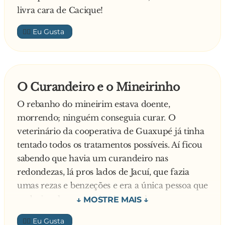
quizesse.
livra cara de Cacique!
- E o que tem isso a ver? - Pergunta a
apresentadora, cada vez mais confusa.
👍🏼
- Então... - retoma o pianista "minúsculo" - ...a
velha transformou-se numa bela fada e disse-
me que, devido à minha grande bondade, me
iria retribuir e conceder-me-ia um desejo
O Curandeiro e o Mineirinho
qualquer. Foi assim que me tornei no "Mais
O rebanho do mineirim estava doente,
Pequeno Pianista do Mundo"!
morrendo; ninguém conseguia curar. O
- Não estou a perceber! - Disse a apresentadora
veterinário da cooperativa de Guaxupé já tinha
do programa, incrédula.
tentado todos os tratamentos possíveis. Aí ficou
- Nem a p**... da velha percebeu porque era
sabendo que havia um curandeiro nas
"surda que nem uma porta". - Concluiu o
redondezas, lá pros lados de Jacuí, que fazia
pianista - O que eu pedi foi um p**... de 30
umas rezas e benzeções e era a única pessoa que
centímetros!!!
poderia salvar seu rebanho e o chamou.
O curandeiro disse que salvaria o gado do
👍🏼