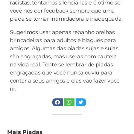
racistas, tentamos silenciá-las e é ótimo se
você dá a v**... restante para o fiscal deixar por
você nos der feedback sempre que uma
isso mesmo...
piada se tornar intimidadora e inadequada.
Sugerimos usar apenas rebanho orelhas
brincadeiras para adultos e blagues para
amigos. Algumas das piadas sujas e sujas
são engraçadas, mas use-as com cautela
na vida real. Tente se lembrar de piadas
engraçadas que você nunca ouviu para
contar a seus amigos e elas vão fazer você
rir.
Mais Piadas