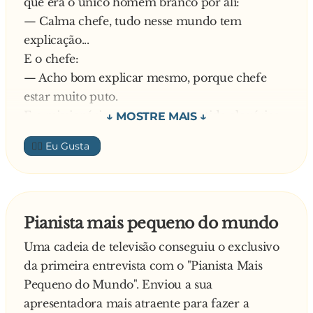
que era o único homem branco por ali:
— Calma chefe, tudo nesse mundo tem
explicação...
E o chefe:
— Acho bom explicar mesmo, porque chefe
estar muito puto.
E o missionário começou em sentido alegórico:
— O chefe está vendo aquele rebanho de
👍🏼
ovelhas ali? Todas são brancas, menos uma.
Como o senhor explica isso?
O chefe leva um susto, olha pra um lado, pro
outro e fala baixinho pro missionário:
Pianista mais pequeno do mundo
— Entendi. Chefe livra cara de missionário,
Uma cadeia de televisão conseguiu o exclusivo
missionário livra cara de chefe.
da primeira entrevista com o "Pianista Mais
Pequeno do Mundo". Enviou a sua
apresentadora mais atraente para fazer a