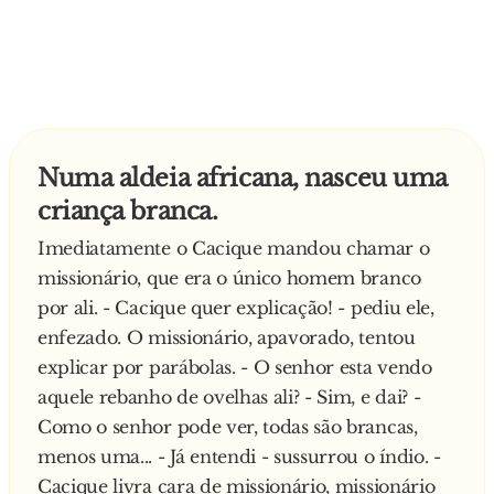
tão bem o instrumento.
- Sabe... - começa o "minúsculo" pianista a tentar
responder - ...eu não fui sempre assim. Tudo
começou à dez anos quando eu ainda era
pastor...
Numa aldeia africana, nasceu uma
- Como assim? - Interrompe a apresentadora,
começando a ficar confusa.
criança branca.
- Um belo dia... - recomeça o pianista - ...eu
Imediatamente o Cacique mandou chamar o
estava lá no "monte" tomando conta do meu
missionário, que era o único homem branco
rebanho de ovelhas, quando vejo uma mulher
por ali. - Cacique quer explicação! - pediu ele,
já idosa carregando um enorme feixe de lenha.
enfezado. O missionário, apavorado, tentou
O fardo era tão pesado que a velha quase não
explicar por parábolas. - O senhor esta vendo
conseguia andar. Corri na direcção dela e
aquele rebanho de ovelhas ali? - Sim, e dai? -
retirei-lhe aquele peso enorme dos ombros, tal
Como o senhor pode ver, todas são brancas,
foi a pena que tive da velhota. Comprometi-me
menos uma... - Já entendi - sussurrou o índio. -
a levar-lhe o feixe de lenha até onde ela
Cacique livra cara de missionário, missionário