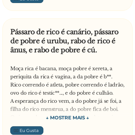
assustado.
Marido de mulher feia tem raiva de feriado.
Marido e menstruação: quando chega
incomoda, quando atrasa preocupa.
Pássaro de rico é canário, pássaro
Me chama de lento quem nunca viu corrida de
de pobre é urubu, rabo de rico é
tartaruga. (Roberto Cyber) Melancia grande e
ânus, e rabo de pobre é cú.
mulher muito boa, ninguém come sozinho.
Melhor abundar do que faltar Melhor chorar de
saudade do que de fome. (Roberto Cyber)
Moça rica é bacana, moça pobre é xereta, a
Meninas, o cialisado chegou!
periquita da rica é vagina, a da pobre é b**.
Meu coração é de Jesus, meu pulmão da Souza
Rico correndo é atleta, pobre correndo é ladrão,
Cruz.
ovo do rico é testíc**..., e do pobre é culhão.
Meu coração só tem um habitante: você!
A esperança do rico vem, a do pobre já se foi, a
Meu negócio é sombra, água fresca e jornal de
filha do rico menstrua, a do pobre fica de boi.
letra grande.
O rico usa bengala, o pobre usa muleta, o rico se
Meu pensamento continua onde a mini saia
masturba, o pobre bate p**....
👍🏼
termina.
Mas a vida é assim mesmo, seja no norte ou no