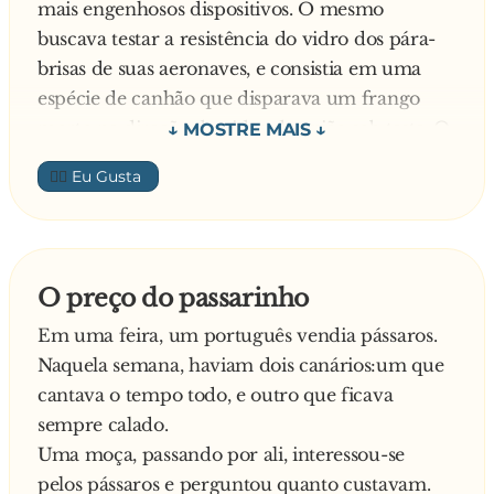
mais engenhosos dispositivos. O mesmo
buscava testar a resistência do vidro dos pára-
brisas de suas aeronaves, e consistia em uma
espécie de canhão que disparava um frango
morto na direção do vidro do avião sob teste. O
disparo era exato, e reproduzia a velocidade
👍🏼
com a qual uma ave se chocaria com um avião
em vôo. Teoricamente, se o pára-brisas resistisse
à prova de impacto, então certamente
suportaria uma colisão com um pássaro em
O preço do passarinho
vôo. Na prática, o dispositivo funcionou
Em uma feira, um português vendia pássaros.
perfeitamente, com centenas de provas
Naquela semana, haviam dois canários:um que
efetuadas nos EUA.
cantava o tempo todo, e outro que ficava
Estudiosos portugueses, que estavam
sempre calado.
desenvolvendo uma locomotiva super veloz,
Uma moça, passando por ali, interessou-se
encontraram este site e se interessaram pelo
pelos pássaros e perguntou quanto custavam.
canhão de frangos, pensando em aplicar a idéia