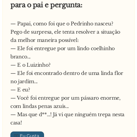
para o pai e pergunta:
amanhã. (Roberto Cyber) Mais vale um pássaro
e o pobre toma no cú.
na mão do que bois voando.
Mais vale um pássaro na mão do que ser pai aos
— Papai, como foi que o Pedrinho nasceu?
18.
Pego de surpresa, ele tenta resolver a situação
Mais vale uma teta na mão do que duas no
da melhor maneira possível:
sutiã.
— Ele foi entregue por um lindo coelhinho
Mais virgindades já se perderam pela
branco...
curiosidade do que pelo amor.
— E o Luizinho?
Malandra é a pulga que espera a comida na
— Ele foi encontrado dentro de uma linda flor
cama.
no jardim...
Malandro é o pato que tem os dedos grudados
— E eu?
pra não usar aliança. (Roberto Kamil) Mamãe
— Você foi entregue por um pássaro enorme,
precisa de uma nora.
com lindas penas azuis...
Mantenha distância, freio a bafo.
— Mas que d**...! Já vi que ninguém trepa nesta
Mantenha lonjura, ruim de freio!!! (Márcio
casa!
Gomes) Marido de mulher feia sempre acorda
👍🏼