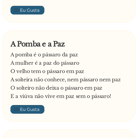
pergunta:
👍🏼
- Quem foi que te disse isso?
Responde o Joãozinho:
- Foi o meu pai
A professora, já irritada, diz:
A Pomba e a Paz
- Quem é o b**... do teu pai?
A pomba é o pássaro da paz
Responde o Joãozinho:
A mulher é a paz do pássaro
- É o Barack Obama.
O velho tem o pássaro em paz
Meio atrapalhada diz a professora:
A solteira não conhece, nem pássaro nem paz
- Ah! Então diz ao papá que o elefante voa, mas
O solteiro não deixa o pássaro em paz
voa muito baixinho
E a viúva não vive em paz sem o pássaro!
—
👍🏼