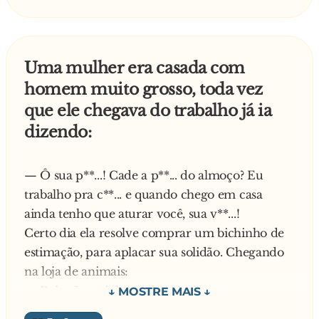
sul, o rico toma champanhe, e o pobre toma no
cú.
Uma mulher era casada com
homem muito grosso, toda vez
que ele chegava do trabalho já ia
dizendo:
— Ô sua p**...! Cade a p**... do almoço? Eu
trabalho pra c**... e quando chego em casa
ainda tenho que aturar você, sua v**...!
Certo dia ela resolve comprar um bichinho de
estimação, para aplacar sua solidão. Chegando
na loja de animais:
— Pois não, minha senhora?
— Eu vim comprar um bichinho de estimação