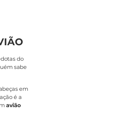
VIÃO
edotas do
nguém sabe
cabeças em
ação é a
com
avião