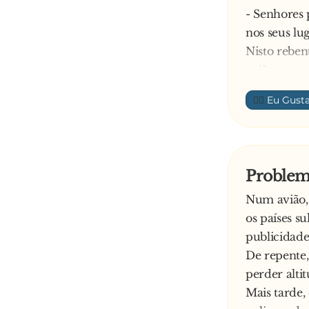
- Senhores
nos seus lu
Nisto reben
avião com t
- Desculpe, 
👍🏼
- São para-
Exclama o p
- Mas o cap
E responde 
Problem
- E está! N
Num avião, 
os países s
publicidad
De repente,
perder alti
Mais tarde,