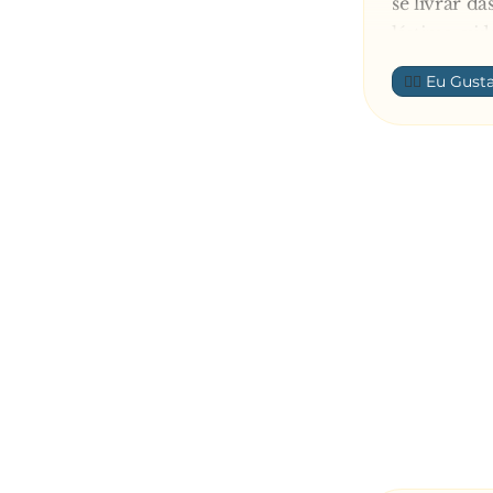
se livrar d
lástima, vi
O primeiro 
👍🏼
- Por amor 
Logo a segui
- Por amor a
Aí vai Chill
- Por amor 
Chega a vez
- Por amor 