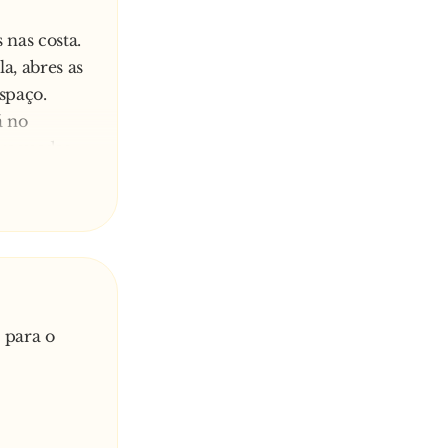
 nas costa.
a, abres as
espaço.
á no
araquedas,
quando
tarás para
altar, voou
ada! O
do e nada!
 para o