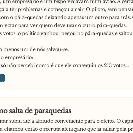
, um empresário e um bispo viajavam num avião. A certa
roximou-se deles e cumprimentou-os:
a a ter problemas e começou a cair. O piloto, sem pens
r. Padre, bom dia Sr. Padre
 com o pára-quedas deixando apenas um outro para trás. 
inda incrédulos com o acontecera e, quando a loira já se
m votar para ver quem deve usar o outro pára-quedas.
a caminho, interrompe um dos padres:
 votos, o político ganhou, pegou no pára-quedas e saltou
, um momento, menina.
spondeu ela, com um sorriso nos lábios bem definidos e s
o menos um de nós salvou-se.
:
 o empresário:
cto somos padres e temos orgulho em sê-lo, mas como c
 só não percebi como é que ele conseguiu os 213 votos…
so?
ira:
, sou eu. a irmã Angélica! Também estou de férias
no salta de paraquedas
tar subiu até à altitude conveniente para o efeito. O capi
a chamou então o recruta alentejano que ia saltar pela p