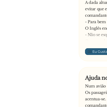
A dada altu
evitar que 
comandante 
- Para bem 
O Inglês en
- Não se es
O comandant
para não fic
👍🏼
- Não se es
Dali a nada
levanta-se e
- Não se es
Ajuda no
Num avião 
Os passagei
acentua-se
comandant