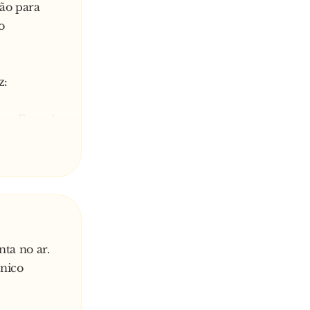
ião para
o
z:
oso Francês,
 Português
ta no ar.
ânico