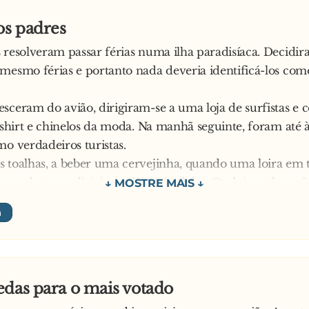
os padres
 resolveram passar férias numa ilha paradisíaca. Decid
mesmo férias e portanto nada deveria identificá-los c
sceram do avião, dirigiram-se a uma loja de surfistas 
 tshirt e chinelos da moda. Na manhã seguinte, foram até 
mo verdadeiros turistas.
 toalhas, a beber uma cervejinha, quando uma loira em t
r a cabeça, se dirigia na direcção deles. Os dois padres nã
 evitar segui-la com os olhos e, quando a jovem passou p
ndividualmente cumprimentou-os:
r. Padre, bom dia Sr. Padre
uinte, foram até à loja e compraram também um chapéu e
 novo os dois padres foram até à praia a fim de g**... um
das para o mais votado
stas e eis que aparece a mesma loira. desta vez vinha com 