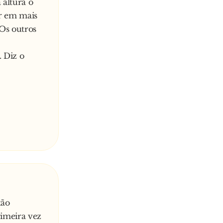
 altura o
ar em mais
Os outros
 ponha
. Diz o
ensuais.
onseguiu
tão
rimeira vez