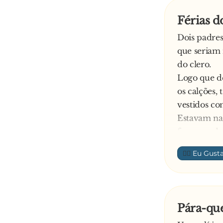
Férias d
Dois padres
que seriam 
do clero.
Logo que de
os calções,
vestidos co
Estavam nas
fazer perde
conseguiram
👍🏼
sorriu e i
- Bom dia S
No dia seg
escuros. De
Pára-que
sol, das vi