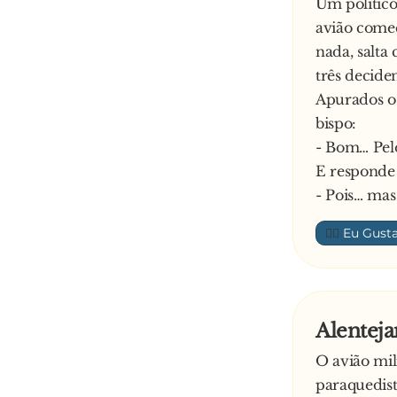
Um político
dental, ap
avião começ
- Bom dia S
nada, salta
Os padres a
três decide
novamente 
Apurados os
- Desculpe
bispo:
- Sim? – re
- Bom… Pel
Diz o padre
E responde
- Nós de fa
- Pois… mas
descobrir is
Explica a lo
👍🏼
- Sr. Padre
Alenteja
O avião mili
paraquedist