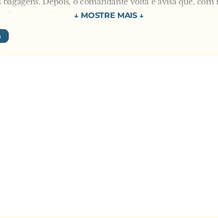
as bagagens. Depois, o comandante volta e avisa que, com
das humanas vão ter que ser sacrificadas.
a tomar iniciativa é o Solano, do Peru:
ao Peru! – E salta.
r vai o Salas, do Chile:
o Chile! – E salta.
aver, do Paraguai:
ao Paraguai – E salta.
 do Pelé e grita:
ao Brasil! – Vai e empurra o Maradona.