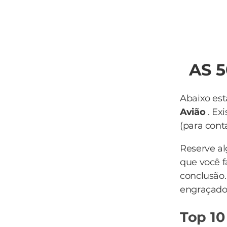
AS 
Abaixo est
Avião
. Ex
(para conta
Reserve a
que você f
conclusão
engraçado 
Top 10