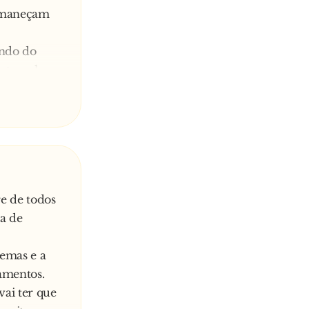
ermaneçam
undo do
nterpela-o:
e de todos
a de
lemas e a
pamentos.
vai ter que