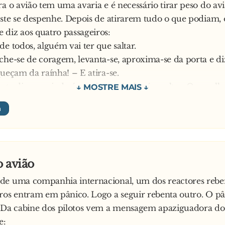
ra o avião tem uma avaria e é necessário tirar peso do av
este se despenhe. Depois de atirarem tudo o que podiam, 
diz aos quatro passageiros:
de todos, alguém vai ter que saltar.
che-se de coragem, levanta-se, aproxima-se da porta e di
queçam da raínha! – E atira-se.
e diz que ainda é preciso mais alguém saltar. O orgulh
ar atrás do Inglês, aproxima-se da porta e grita:
queçam de Joana D’Arc! – E salta.
 o comandante torna a dizer que falta saltar mais um. O
 grita:
queçam de Aljubarrota! – E atira o Espanhol
 avião
de uma companhia internacional, um dos reactores reben
ros entram em pânico. Logo a seguir rebenta outro. O p
. Da cabine dos pilotos vem a mensagem apaziguadora do
e: