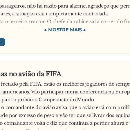
 passageiros, não há razão para alarme, agradeço que p
gares, a situação está completamente controlada.
ta o terceiro reactor. O chefe da cabine sai a correr do f
rês mochilas na mão. Um dos aflitos passageiros arranja i
isso que leva aí é o quê?
quedas para a tripulação – responde o tripulante.
assageiro:
itão acabou de dizer que está tudo sob controle!
o tripulante:
as no avião da FIFA
ós vamos só sair um bocadinho para ir buscar ajuda
fretado pela FIFA, estão os melhores jogadores de sempr
ul-americanos. Vão participar numa conferência na Europ
e para o próximo Campeonato do Mundo.
 o comandante do avião avisa que o avião está com prob
tude por excesso de peso e vão ter que se livrar dos equi
 o comandante volta e diz que continua a perder altura e 