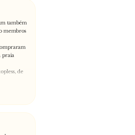
iram também
omo membros
e compraram
à praia
opless, de
o
or eles,
 óculos-
 pouco do
um fio