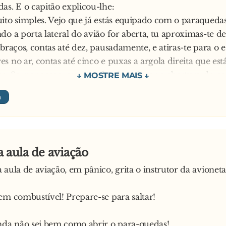
as. E o capitão explicou-lhe:
ito simples. Vejo que já estás equipado com o paraquedas
do a porta lateral do avião for aberta, tu aproximas-te del
 braços, contas até dez, pausadamente, e atiras-te para o 
s no ar, contas até cinco e puxas a argola direita que est
. Se, por acaso, essa argola não acionar a abertura do p
gola de emergência, no lado esquerdo. Puxa-a! Depois, 
 solo, no circulo assinalado, estará uma bicicleta que mon
 quartel.
o aguardou, então, pelo momento próprio e, à ordem de s
ço. Contou até dez e depois puxou a argola da direita. N
 aula de aviação
não abriu! Rapidamente, puxou a argola do lado esquer
 aula de aviação, em pânico, grita o instrutor da avioneta
as continuou fechado!
 livre, diz o pobre do alentejano:
em combustível! Prepare-se para saltar!
r que, agora, também não está lá a bicicleta?!
nda não sei bem como abrir o para-quedas!