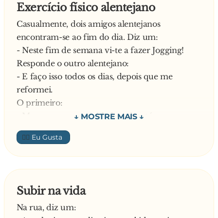
Exercício físico alentejano
Casualmente, dois amigos alentejanos
encontram-se ao fim do dia. Diz um:
- Neste fim de semana vi-te a fazer Jogging!
Responde o outro alentejano:
- E faço isso todos os dias, depois que me
reformei.
O primeiro:
- Mas, com essa actividade toda, até me parece
que estás mais gordo!
👍🏼
O diz o segundo:
- Pois estou, pá! É que, no fim das caminhadas,
fico cá com um apetite
—
Subir na vida
Na rua, diz um: