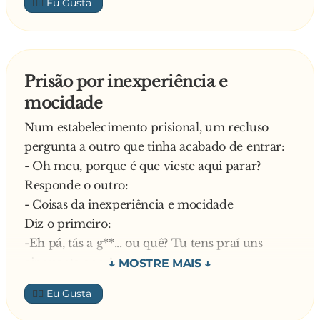
👍🏼
Prisão por inexperiência e
mocidade
Num estabelecimento prisional, um recluso
pergunta a outro que tinha acabado de entrar:
- Oh meu, porque é que vieste aqui parar?
Responde o outro:
- Coisas da inexperiência e mocidade
Diz o primeiro:
-Eh pá, tás a g**... ou quê? Tu tens praí uns
cinquenta anos!
E o outro esclarece:
👍🏼
- Pois tenho, mas eu refiria-me ao meu