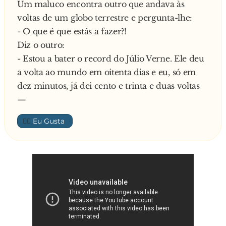
Um maluco encontra outro que andava às
não é verdade?
voltas de um globo terrestre e pergunta-lhe:
Diz o alentejano:
- O que é que estás a fazer?!
- Bem, sem defeitos, não é bem assim
Diz o outro:
Pergunta o pai dela:
- Estou a bater o record do Júlio Verne. Ele deu
- Ah, é?! Então, se tem algum diga-me já qual é…
a volta ao mundo em oitenta dias e eu, só em
Responde pretendente:
dez minutos, já dei cento e trinta e duas voltas
- É que sou muita mentiroso!
—
—
👍🏼