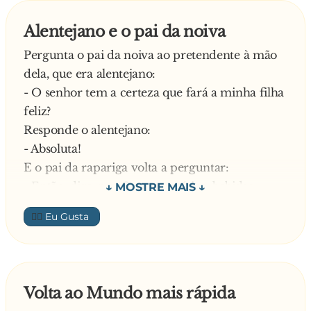
Alentejano e o pai da noiva
Pergunta o pai da noiva ao pretendente à mão
dela, que era alentejano:
- O senhor tem a certeza que fará a minha filha
feliz?
Responde o alentejano:
- Absoluta!
E o pai da rapariga volta a perguntar:
- Então, diga-me. Quanto a vícios: bebidas
alcoólicas, tabaco e similares, jogos de azar,
👍🏼
noitadas?
Responde o alentejano:
- De manêra ninhuma!
Conclui o possível sogro:
Volta ao Mundo mais rápida
- Considera-se, então, um homem sem defeitos,