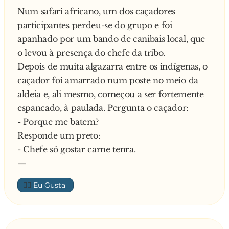
Num safari africano, um dos caçadores
agora nã tá cá em casa.
participantes perdeu-se do grupo e foi
Pergunta o lisboeta:
apanhado por um bando de canibais local, que
- Então, como é que o senhor sabe que ele não
o levou à presença do chefe da tribo.
está em casa, se ainda eu nem toquei à
Depois de muita algazarra entre os indígenas, o
campainha?!
caçador foi amarrado num poste no meio da
O alentejano:
aldeia e, ali mesmo, começou a ser fortemente
- Ora, amigo, eu sê porquê o vi à porta da rua
espancado, à paulada. Pergunta o caçador:
cando nós entrámos!
- Porque me batem?
—
Responde um preto:
- Chefe só gostar carne tenra.
—
👍🏼