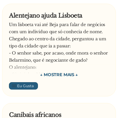
Alentejano ajuda Lisboeta
Um lisboeta vai até Beja para falar de negócios
com um indivíduo que só conhecia de nome.
Chegado ao centro da cidade, perguntou a um
tipo da cidade que ia a passar:
- O senhor sabe, por acaso, onde mora o senhor
Belarmino, que é negociante de gado?
O alentejano:
- Sê si sinhori! Vênha lá daí comigo.
Chegados defronte a um grande prédio, diz o
👍🏼
alentejano:
- Éi aqui, amigo. Vamos lá subiri.
Quando chegaram ao quarto andar, diz
novamente o alentejano:
Canibais africanos
- Ólhi, éi dêsti lado dirêto, que êli mora, mas êli