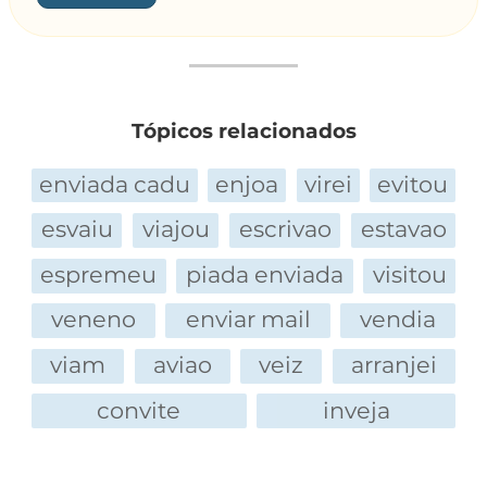
Tópicos relacionados
enviada cadu
enjoa
virei
evitou
esvaiu
viajou
escrivao
estavao
espremeu
piada enviada
visitou
veneno
enviar mail
vendia
viam
aviao
veiz
arranjei
convite
inveja