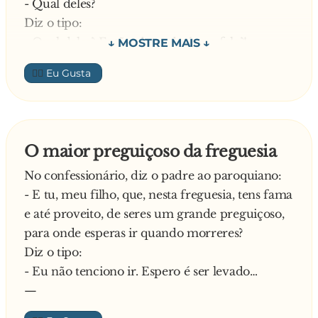
- Qual deles?
Diz o tipo:
- Qual deles? Então, de onde é que fala?!
Resposta imediata:
👍🏼
- Fala da Igreja Paroquial
—
O maior preguiçoso da freguesia
No confessionário, diz o padre ao paroquiano:
- E tu, meu filho, que, nesta freguesia, tens fama
e até proveito, de seres um grande preguiçoso,
para onde esperas ir quando morreres?
Diz o tipo:
- Eu não tenciono ir. Espero é ser levado…
—