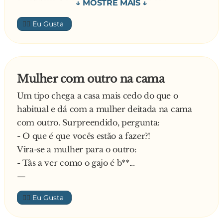
arrebitava Ao ligar o rádio estava a ser
transmitido o relato do Basileia vs Sporting.
👍🏼
Como o marido é adepto do sporting a mulher
decidio não mudar de frequência.
Quando o sporting encaixou o 3º, Dérinho
levanta-se e diz:
Mulher com outro na cama
- Desliga essa m*rda que eu já não posso com
Um tipo chega a casa mais cedo do que o
esses camelos.
habitual e dá com a mulher deitada na cama
Grita de contente a mulher:
com outro. Surpreendido, pergunta:
- Milagre Senhor!
- O que é que vocês estão a fazer?!
—
Vira-se a mulher para o outro:
- Tàs a ver como o gajo é b**...
—
👍🏼