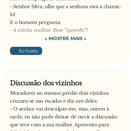
- Senhor Silva, olhe que a senhora está a chamá-
lo!
E o homem pergunta:
- A minha mulher disse ”querido”?
A empregada:
- Disse, sim, senhor Silva!
👍🏼
Diz o homem:
- Ah, então é com o cão
—
Discussão dos vizinhos
Moradores no mesmo prédio dois vizinhos
cruzam-se nas escadas e diz um deles:
- O senhor vai desculpar-me, mas, ontem à
tarde, eu não pude deixar de ouvir a discussão
que teve com a sua mulher. Aproveito para