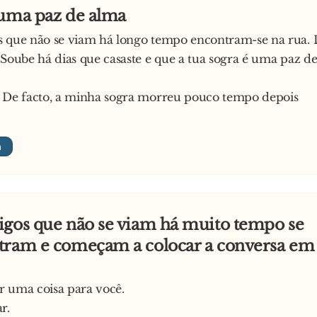
 capacete de mota!
 uma paz de alma
u surpreendida, mas lá lhe concedeu o desejo.
s que não se viam há longo tempo encontram-se na rua. 
u então o 2º desejo:
 Soube há dias que casaste e que a tua sogra é uma paz d
ero que todos os ursos do país sejam ursas!
iu e respondeu:
. De facto, a minha sogra morreu pouco tempo depois
landreco, só queres festa! Enfim, o teu desejo será realiz
ho:
a mota!
tou e congratulou-se, porque parece que tudo estava a co
 vez! - Disse o urso, que estava a ficar tremendamente e
igos que não se viam há muito tempo se
r a nada, pediu que TODOS os ursos do mundo, menos el
tram e começam a colocar a conversa em 
ssem em ursas.
-lhe:
um macho sortudo no meio de tanta febra. Isso é que vai s
r uma coisa para você.
u coelho, qual é o teu último desejo?
r.