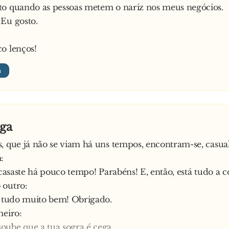
 o coelho tinha posto o capacete e já estava sentado na mo
to quando as pessoas metem o nariz nos meus negócios.
e a mota a arrancar, responde o coelho:
Eu gosto.
abar, desejo QUE O URSO SEJA PANELEIROOOOOO!
o lenços!
ega
, que já não se viam há uns tempos, encontram-se, casua
:
e casaste há pouco tempo! Parabéns! E, então, está tudo a 
 outro:
, tudo muito bem! Obrigado.
meiro:
ube que a tua sogra é cega.