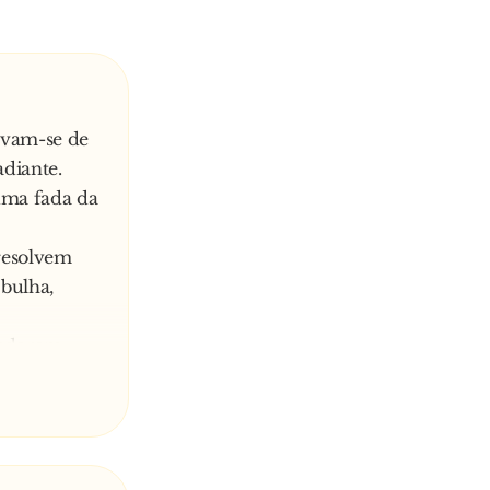
avam-se de
diante.
uma fada da
 resolvem
bulha,
andarem
desejos.