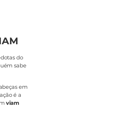
VIAM
edotas do
nguém sabe
cabeças em
ação é a
com
viam