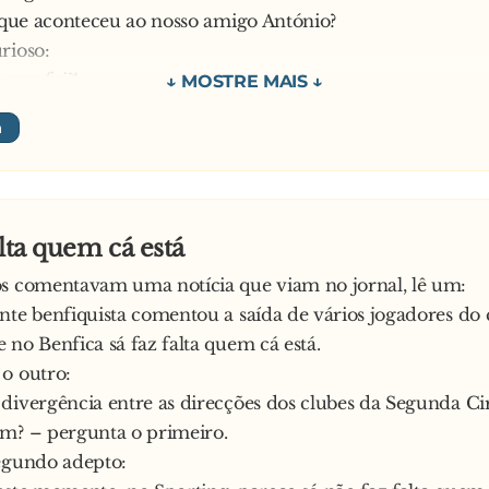
o que aconteceu ao nosso amigo António?
rioso:
 que foi?!
ogério:
assada, mesmo à porta do bar, teve um enfarde e morreu
 Neves:
trar ou a sair?
 amigo:
alta quem cá está
.
os comentavam uma notícia que viam no jornal, lê um:
nte benfiquista comentou a saída de vários jogadores do 
 azar!
 no Benfica sá faz falta quem cá está.
o outro:
divergência entre as direcções dos clubes da Segunda Ci
m? – pergunta o primeiro.
egundo adepto: