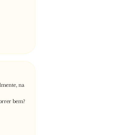
ta.
lmente, na
correr bem?