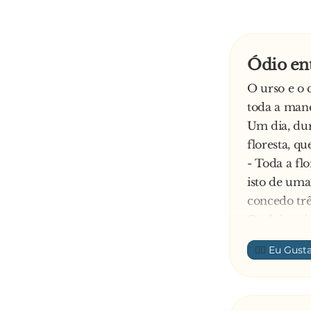
Ódio ent
O urso e o 
toda a mane
Um dia, dur
floresta, qu
- Toda a fl
isto de uma
concedo trê
Os dois ani
novamente à
👍🏼
Acabou por
- Quero que
Já o coelho