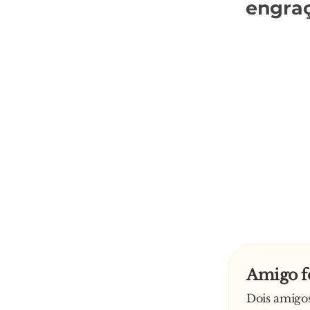
engra
Amigo f
Dois amigos