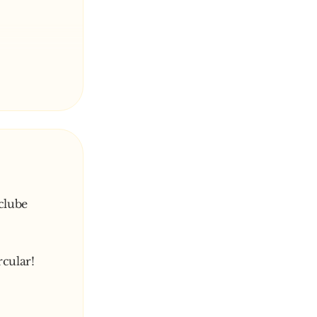
clube
rcular!