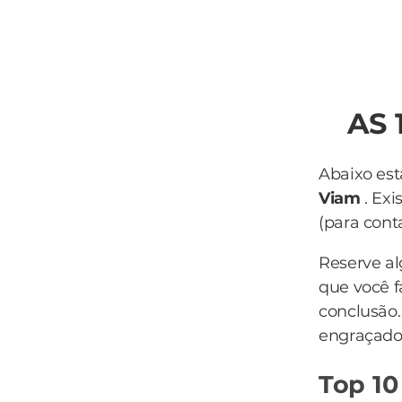
AS 
Abaixo est
Viam
. Ex
(para conta
Reserve a
que você f
conclusão
engraçado 
Top 10