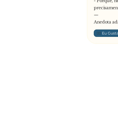
- Porque, n
precisamente
—
Anedota ad
👍🏼