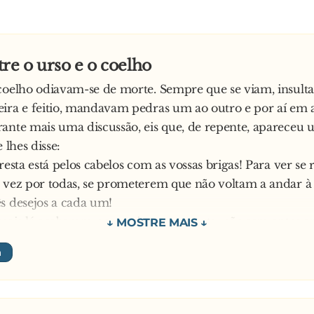
re o urso e o coelho
coelho odiavam-se de morte. Sempre que se viam, insult
ira e feitio, mandavam pedras um ao outro e por aí em a
ante mais uma discussão, eis que, de repente, apareceu 
e lhes disse:
oresta está pelos cabelos com as vossas brigas! Para ver se
 vez por todas, se prometerem que não voltam a andar à 
s desejos a cada um!
mais lá acabaram por aceitar a proposta, não sem antes 
 porrada, para decidir quem é que começava a pedir os 
 ganhar o urso, que começou em grande:
 todos os ursos da floresta sejam fêmeas!
 realizou um 1º pedido singelo: