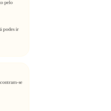
to pelo
lá podes ir
encontram-se