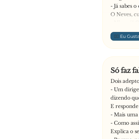
- Já sabes 
O Neves, cu
- Não, pá! O
Explica o R
👍🏼
- A noite p
Pergunta o
- Ele ia a en
Responde o
Só faz f
- Ia a entrar
Dois adept
O outro:
- Um dirige
- Chiça, que
dizendo que
—
E responde 
- Mais uma 
- Como assi
Explica o s