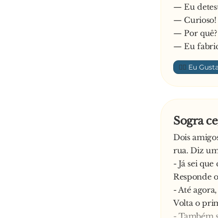
Entretanto,
— Eu detes
Enquanto põ
— Curioso! 
- Para ac
— Por quê?
—
— Eu fabric
👍🏼
Sogra c
Dois amigos
rua. Diz um
- Já sei qu
Responde o
- Até agora
Volta o pri
- Também so