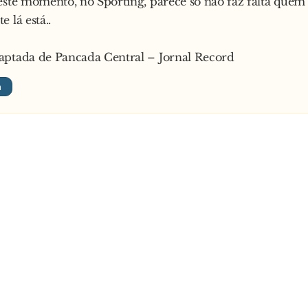
este momento, no Sporting, parece só não faz falta quem
 lá está..
aptada de Pancada Central – Jornal Record