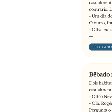
casualmente
contrário. 
- Um dia des
O outro, fo
- Olha, eu j
—
👍🏼
Bêbado 
Dois habitu
casualment
- Olh´ó Nev
- Olá, Rogé
Pergunta o