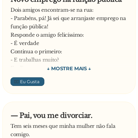
Dois amigos encontram-se na rua:
- Parabéns, pá! Já sei que arranjaste emprego na
função pública!
Responde o amigo felicíssimo:
- É verdade
Continua o primeiro:
- E trabalhas muito?
Explica o segundo:
- Oh homem! Tu nem imaginas o trabalho que
👍🏼
tenhopara fingir que estou a trabalhar!
—
— Pai, vou me divorciar.
Tem seis meses que minha mulher não fala
comigo.