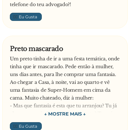
telefone do teu advogado?!
e diz:
- Que se lixe esta porcaria de robot moderno.
👍🏼
Vou atirá-lo agora mesmo pela janela fora…
O amante, assustado ao lembrar-se dos 20
andares do prédio, grita com a mesma voz
metálica:
Preto mascarado
- Sistema actualizado! Download de software
Um preto tinha de ir a uma festa temática, onde
completo! Por favor tente de novo!
tinha que ir mascarado. Pede então à mulher,
uns dias antes, para lhe comprar uma fantasia.
Ao chegar a Casa, à noite, vai ao quarto e vê
uma fantasia de Super-Homem em cima da
cama. Muito chateado, diz à mulher:
- Mas que fantasia é esta que tu arranjou? Tu já
alguma vez viu Super-Homem preto? Tu vai
trocar essa coisa já!
👍🏼
No outro dia, foi feita a troca por uma outra