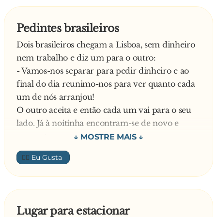
- Eu que o diga, acha que eu pedi um baralho
de 50 cm?
Pedintes brasileiros
Dois brasileiros chegam a Lisboa, sem dinheiro
nem trabalho e diz um para o outro:
- Vamos-nos separar para pedir dinheiro e ao
final do dia reunimo-nos para ver quanto cada
um de nós arranjou!
O outro aceita e então cada um vai para o seu
lado. Já à noitinha encontram-se de novo e
pergunta um para o outro:
- Quanto é que conseguiste?
👍🏼
- 10 euros. – respondeu o amigo.
Pergunta o primeiro:
- E como fizeste?
Fui ao parque e pintei um cartaz: “NÃO
Lugar para estacionar
TENHO DINHEIRO, NÃO TENHO