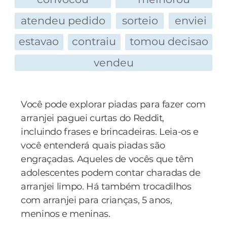
homem que lhe mostre o géniozinho para lhe
atendeu pedido
sorteio
enviei
pedir um desejo. O homem, que já estava
bastante bêbado, decide conceder o desejo ao
estavao
contraiu
tomou decisao
barman, tirou o géniozinho do sobretudo e
vendeu
disse:
- Você só pode pedir um desejo e tem de ser
rápido.
Você pode explorar piadas para fazer com
O barman, sem meias-medidas, vira-se para o
arranjei paguei curtas do Reddit,
géniozinho e pede:
incluindo frases e brincadeiras. Leia-os e
- Quero um milhão de notas.
você entenderá quais piadas são
O géniozinho estala os dedos e de repente o bar
engraçadas. Aqueles de vocês que têm
fica atolado em botas. O barman irritado,
adolescentes podem contar charadas de
exclama:
arranjei limpo. Há também trocadilhos
- Botas?! Eu disse notas! Esse seu géniozinho é
com arranjei para crianças, 5 anos,
um bocado surdo, não acha?
meninos e meninas.
O homem responde: