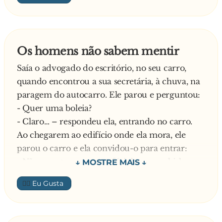
restaram duas porções facilmente controláveis.
Impressionado com o trabalho dos bombeiros
voluntários da Vidigueira , o latifundiário dono
do monte respirou de alívio quando viu a sua
Os homens não sabem mentir
herdade ser poupada à devastação das chamas.
Saía o advogado do escritório, no seu carro,
Na hora puxou da carteira e passou
quando encontrou a sua secretária, à chuva, na
imediatamente um cheque de 5000 euros à
paragem do autocarro. Ele parou e perguntou:
corporação voluntária.
- Quer uma boleia?
Um repórter do jornal local perguntou logo ao
- Claro… – respondeu ela, entrando no carro.
comandante dos bombeiros:
Ao chegarem ao edifício onde ela mora, ele
- 5000 euros! Já pensou o que vai fazer ao
parou o carro e ela convidou-o para entrar:
dinheiro?
- Não quer tomar um cafézinho, um whisky, ou
E responde o comandante dos bombeiros, ainda
outra coisa?
a sacudir a cinza do capacete:
👍🏼
- Não, obrigado, tenho que ir para casa… –
- Penso que é óbvio, não? A primeira coisa que
Respondeu o homem.
vamos fazer é arranjar a p**... dos travões do
Insistiu mais uma vez a mulher:
camião!!!