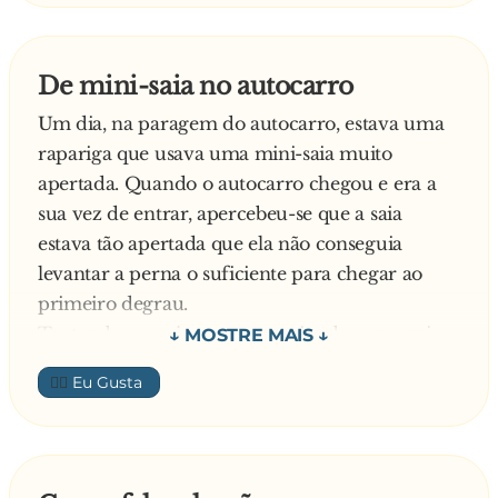
De mini-saia no autocarro
Um dia, na paragem do autocarro, estava uma
rapariga que usava uma mini-saia muito
apertada. Quando o autocarro chegou e era a
sua vez de entrar, apercebeu-se que a saia
estava tão apertada que ela não conseguia
levantar a perna o suficiente para chegar ao
primeiro degrau.
Tentando arranjar uma maneira de conseguir
levantar a perna ela recuou esticou os braços
👍🏼
para trás e desapertou um bocadinho o fecho
da saia. Ainda assim não conseguia chegar ao
degrau Embaraçada recuou novamente e
esticou os braços para trás das costas para