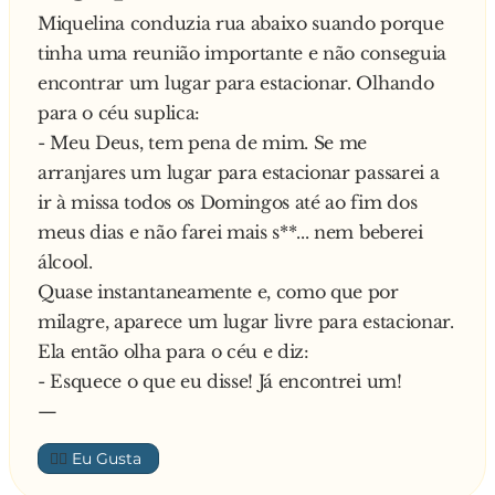
Miquelina conduzia rua abaixo suando porque
TRABALHO, TENHO 3 FILHOS, POR FAVOR,
tinha uma reunião importante e não conseguia
NECESSITO AJUDA!!!”
encontrar um lugar para estacionar. Olhando
E pergunta:
para o céu suplica:
- E tu, quanto ganhaste?
- Meu Deus, tem pena de mim. Se me
- Ganhei 8694 euros. – respondeu o primeiro.
arranjares um lugar para estacionar passarei a
Diz espantado o segundo:
ir à missa todos os Domingos até ao fim dos
- Meu Deus!! Como é que fizeste para conseguir
meus dias e não farei mais s**... nem beberei
tanto dinheiro?
álcool.
Explica o amigo:
Quase instantaneamente e, como que por
- Escrevi um cartaz assim: ‘FALTA 1 EURO
milagre, aparece um lugar livre para estacionar.
PARA EU VOLTAR PARA O BRASIL!!!’.
Ela então olha para o céu e diz:
- Esquece o que eu disse! Já encontrei um!
—
👍🏼