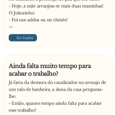
- Hoje, a mãe arranjou-te mais duas maninhas!
três vezes, pensei que já éramos pelo menos
O Joãozinho:
amigos
- Foi nos saldos ou no chinês?
—
👍🏼
Ainda falta muito tempo para
acabar o trabalho?
Já farta da demora do canalizador no arranjo de
um ralo de banheira, a dona da casa pergunta-
lhe:
- Então, quanto tempo ainda falta para acabar
esse trabalho?