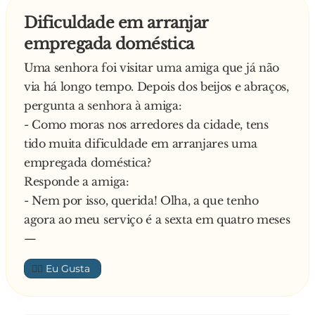
Diz o pai:
Dificuldade em arranjar
- Atão, e ó filha … vais tu arranjar problemes por
empregada doméstica
causa de 99 cêntimes?
Uma senhora foi visitar uma amiga que já não
via há longo tempo. Depois dos beijos e abraços,
pergunta a senhora à amiga:
- Como moras nos arredores da cidade, tens
tido muita dificuldade em arranjares uma
empregada doméstica?
Responde a amiga:
- Nem por isso, querida! Olha, a que tenho
agora ao meu serviço é a sexta em quatro meses
—
👍🏼