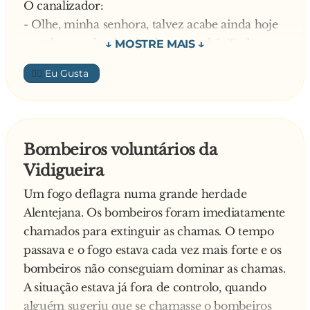
O canalizador:
- Olhe, minha senhora, talvez acabe ainda hoje
ou talvez tenha de cá voltar amanhã. Tudo
depende
👍🏼
A senhora:
- Tudo depende de quê?!
O canalizador:
- Do meu patrão arranjar ou não outro serviço
Bombeiros voluntários da
—
Vidigueira
Um fogo deflagra numa grande herdade
Alentejana. Os bombeiros foram imediatamente
chamados para extinguir as chamas. O tempo
passava e o fogo estava cada vez mais forte e os
bombeiros não conseguiam dominar as chamas.
A situação estava já fora de controlo, quando
alguém sugeriu que se chamasse o bombeiros