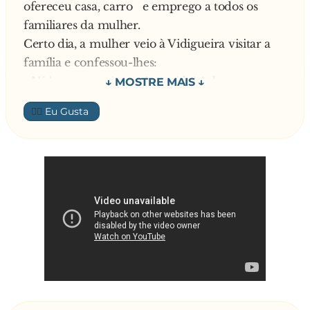
ofereceu casa, carro e emprego a todos os
familiares da mulher.
Certo dia, a mulher veio à Vidigueira visitar a
família e confessou-lhes:
- Ná ‘guento mais o mê marido! Acho que me
vou divorciar …
👍🏼
O pai, cheio de pena de perder um tão belo
genro, ainda reflectiu:
- Calma, menha filha, ele é um bom home,
ama-te, respeta-te … Vê lá o que vais fazer, nã
te precipites…
Explica a filha:
- Mas pai, eu nã ‘aguento mais .. .nã me posso
baixar para apanhar nada, que lá vem ele … e
pimba, e catrapimba, ufff! Quando me casê, o
mê rabinho parecia uma moeda d’ um cêntime,
agora parece uma moeda d’ um Euro!