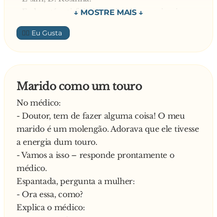
- E ele está satisfeito? – quis saber a primeira.
Responde a vizinha Miquinhas:
👍🏼
- Olhe, ele, agora, está como peixe na água
Curiosa, a outra pergunta:
- Então, o que é que ele faz?
Responde a vizinha:
Marido como um touro
- Nada
No médico:
—
- Doutor, tem de fazer alguma coisa! O meu
marido é um molengão. Adorava que ele tivesse
a energia dum touro.
- Vamos a isso – responde prontamente o
médico.
Espantada, pergunta a mulher:
- Ora essa, como?
Explica o médico: