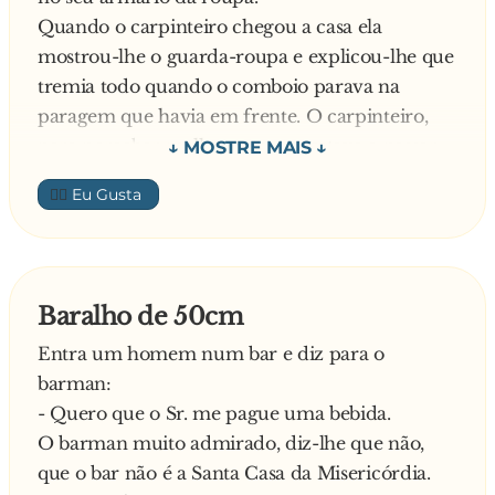
Quando o carpinteiro chegou a casa ela
mostrou-lhe o guarda-roupa e explicou-lhe que
tremia todo quando o comboio parava na
paragem que havia em frente. O carpinteiro,
para perceber melhor o que se estava a passar,
meteu-se meio dentro do armário e aguardou.
👍🏼
De repente, o marido da senhora chega a casa e
vendo o homem naquela situação, desconfiado,
pergunta-lhe:
- Mas que raio está o senhor a fazer aqui
Baralho de 50cm
Com uma voz tremida, diz o carpinteiro:
Entra um homem num bar e diz para o
- Se eu lhe disser que estou à espera do comboio
barman:
o senhor acredita!?
- Quero que o Sr. me pague uma bebida.
O barman muito admirado, diz-lhe que não,
que o bar não é a Santa Casa da Misericórdia.