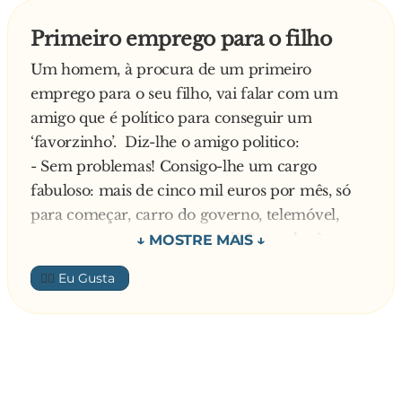
Primeiro emprego para o filho
Um homem, à procura de um primeiro
emprego para o seu filho, vai falar com um
amigo que é político para conseguir um
‘favorzinho’. Diz-lhe o amigo politico:
- Sem problemas! Consigo-lhe um cargo
fabuloso: mais de cinco mil euros por mês, só
para começar, carro do governo, telemóvel,
casa e uma secretária pessoal! Que achas?
- Elah… Mas isso é muita coisa, vai estragar o
👍🏼
rapaz! Não lhe arranjas qualquer coisa mais
normal? Assim, sem carro, nem casa, nem
secretária e só uns 900 euritos por mês. Não
consegues nada assim?
- Olha, eu conseguir até consigo… Mas para isso