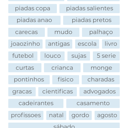
piscina de álcool, tomar uma ducha de sal e se
piadas copa
piadas salientes
enxugar com Bom-Bril.
17. Qual o cúmulo do arrepio II?
piadas anao
piadas pretos
Ver um banguela mordendo gilete 18. Qual o
carecas
mudo
palhaço
cúmulo do arrependimento?
O carrasco sentir um nó na garganta depois de
joaozinho
antigas
escola
livro
enforcar alguém.
futebol
louco
sujas
5 serie
19. Qual o cúmulo da aventura?
Fazer s**... oral com uma canibal.
curtas
crianca
monge
20. Qual o cúmulo do barulho?
Duas caveiras transando em cima de um teto de
pontinhos
fisico
charadas
zinco.
gracas
cientificas
advogados
21. Qual o cúmulo do desespero?
Fugir de um incêndio, com uma faca na mão e
cadeirantes
casamento
prender o pingulim na porta!
profissoes
natal
gordo
agosto
22. Qual o cúmulo do desperdício I?
Uma Kombi com dois políticos cair num abismo
sábado