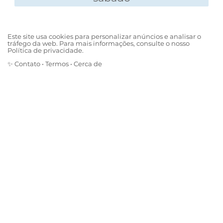
(Numa Kombi cabem doze).
23. Qual o cúmulo do desperdício II?
Comprar um chapéu para quem vive perdendo
Este site usa cookies para personalizar anúncios e analisar o
tráfego da web. Para mais informações, consulte o nosso
a cabeça.
Política de privacidade.
24. Qual o cúmulo da economia I?
✨
Contato
•
Termos
•
Cerca de
Tirar cera do ouvido e passar no chão.
25. Qual o cúmulo da economia II?
Usar papel higiênico dos dois lados.
26. Qual o cúmulo da elasticidade?
Colocar um pé em cima do Pão de Açúcar, o
outro no Morro do Corcovado e lavar o saco na
Baía da Guanabara.
27. Qual o cúmulo do engano?
Uma minhoca entrar numa macarronada
pensando que é uma suruba.
28. Qual o cúmulo da escuridão?
Um crioulo, numa noite escura, vendendo