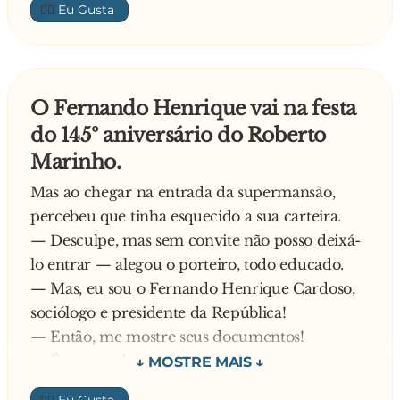
Qual é o cúmulo da magreza? (parte 2) R.:
👍🏼
cama.
deitar na agulha e se cobrir com a linha.
58 anos: Você conta uma estória para não levar
Qual é o cúmulo da rebeldia?
para a cama.
R.: morar sozinho e fugir de casa.
As melhores formas de descrever a mulher,
Qual é o cúmulo da lerdeza?
O Fernando Henrique vai na festa
usando a bola:
R.: ver uma corrida de tartarugas em câmera
do 145º aniversário do Roberto
Aos 18, ela é bola de futebol - 22 homens atrás
lenta!
Marinho.
dela.
Qual é o cúmulo do viajante?
Aos 28, ela é bola de basquete - 10 homens atrás
Mas ao chegar na entrada da supermansão,
R.: a morte bater na sua porta e você não estar
dela.
percebeu que tinha esquecido a sua carteira.
em casa.
Aos 38, ela é bola de golfe - 1 homem atrás dela.
— Desculpe, mas sem convite não posso deixá-
Aos 58, ela é bola de pingue pongue - 2 homens
lo entrar — alegou o porteiro, todo educado.
jogando um para o outro.
— Mas, eu sou o Fernando Henrique Cardoso,
O que a mulher pensa sobre s**...:
sociólogo e presidente da República!
Aos 6 anos, ignora isso.
— Então, me mostre seus documentos!
Aos 16 anos, experimenta isso.
— É que também não tenho documentos,
Aos 26 anos, deseja isso.
esqueci a minha carteira!