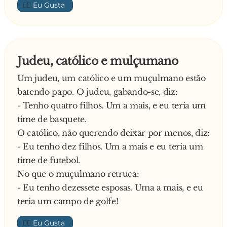
👍🏼
estória e já leva para a cama.
R.: bater a nave e dizer que foi por falta de
38 anos: Ela conta uma estória e te leva para a
espaço.
cama.
Qual é o cúmulo de ser baixinho?
58 anos: Você conta uma estória para não levar
R.: subir na escada para amarrar o sapato.
Judeu, católico e mulçumano
para a cama.
Qual é o cúmulo da burrice?
Um judeu, um católico e um muçulmano estão
R.: abrir o láp**... para ver se sai letrinhas.
batendo papo. O judeu, gabando-se, diz:
As melhores formas de descrever a mulher,
Qual é o cúmulo da burrice? (parte 2) R.: espiar
- Tenho quatro filhos. Um a mais, e eu teria um
usando a bola:
pelo buraco da fechadura de uma porta de
time de basquete.
vidro.
O católico, não querendo deixar por menos, diz:
Aos 18, ela é bola de futebol - 22 homens atrás
Qual é o cúmulo da burrice? (parte 3) R.: dois
- Eu tenho dez filhos. Um a mais e eu teria um
dela.
carecas brigando por um pente.
time de futebol.
Aos 28, ela é bola de basquete - 10 homens atrás
Qual é o cúmulo da burrice? (parte 4) R.: tirar
No que o muçulmano retruca:
dela.
par ou ímpar no espelho e só pedir ímpar!
- Eu tenho dezessete esposas. Uma a mais, e eu
Aos 38, ela é bola de golfe - 1 homem atrás dela.
Qual é o cúmulo da rapidez?
teria um campo de golfe!
Aos 58, ela é bola de pingue pongue - 2 homens
R.: apostar corrida em volta da mesa e chegar
jogando um para o outro.
em primeiro lugar.
👍🏼