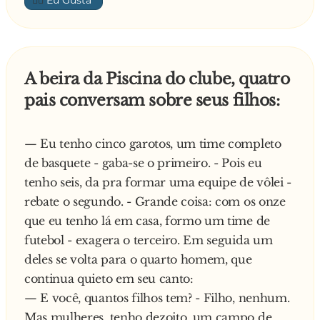
👍🏼
Aos 36 anos, pede por isso.
— Desculpe-me, mas não vou poder deixar o
Aos 46 anos, implora por isso.
senhor entrar!
Aos 56 anos, paga por isso.
— O que é isso? O senhor nunca me viu na TV?
Aos 66 anos, reza por isso.
Olha bem para a minha cara!
A beira da Piscina do clube, quatro
Aos 76 anos, esquece disso.
— De fato, o senhor é muito parecido com o
pais conversam sobre seus filhos:
presidente, mas sabe como é... existem muitos
sósias seu por aí... o senhor vai ter de provar que
é o senhor mesmo!
— Eu tenho cinco garotos, um time completo
— Mas o que você quer que eu faça?
de basquete - gaba-se o primeiro. - Pois eu
— Não sei! O Pelé também se esqueceu dos
tenho seis, da pra formar uma equipe de vôlei -
documentos, aí eu lhe dei uma bola de futebol e
rebate o segundo. - Grande coisa: com os onze
ele fez uma demonstração que logo me
que eu tenho lá em casa, formo um time de
convenceu. O Oscar também esqueceu os
futebol - exagera o terceiro. Em seguida um
documentos e eu lhe dei uma bola de basquete
deles se volta para o quarto homem, que
e ele fez uma demonstração e provou que era o
continua quieto em seu canto:
grande Oscar.
— E você, quantos filhos tem? - Filho, nenhum.
— Pô, mas eu não sei fazer nada!
Mas mulheres, tenho dezoito, um campo de