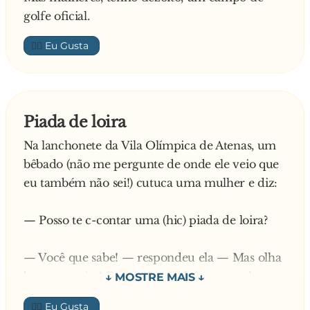
— Ok! Pode entrar!
golfe oficial.
👍🏼
Piada de loira
Na lanchonete da Vila Olímpica de Atenas, um
bêbado (não me pergunte de onde ele veio que
eu também não sei!) cutuca uma mulher e diz:
— Posso te c-contar uma (hic) piada de loira?
— Você que sabe! — respondeu ela — Mas olha
bem pra mim! Eu sou Sueca, loira natural,
tenho um metro e oitenta de altura, 70 quilos,
👍🏼