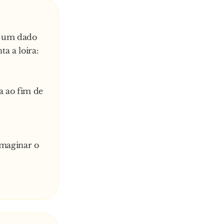
 A um dado
a a loira:
a ao fim de
imaginar o