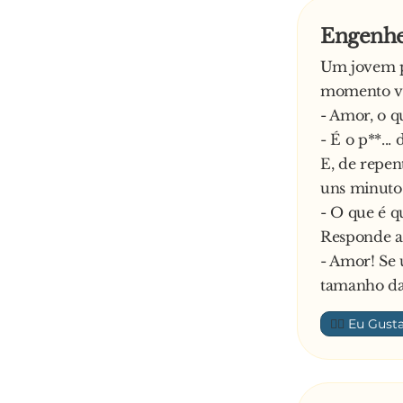
Engenhei
Um jovem pa
momento vêm
- Amor, o qu
- É o p**...
E, de repen
uns minutos
- O que é q
Responde a 
- Amor! Se
tamanho da
👍🏼