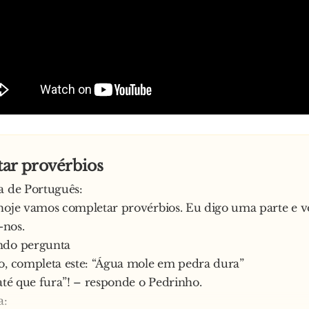
ar provérbios
a de Português:
hoje vamos completar provérbios. Eu digo uma parte e v
nos.
ndo pergunta
o, completa este: “Água mole em pedra dura”
 até que fura”! – responde o Pedrinho.
a: