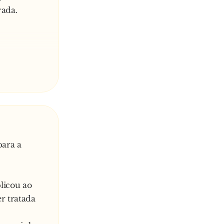
rada.
para a
licou ao
er tratada