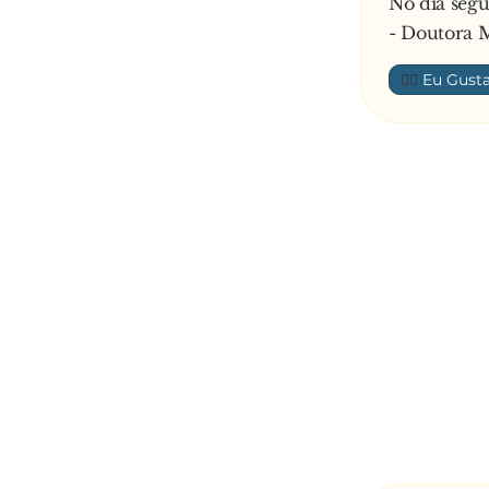
No dia segu
- Doutora 
👍🏼