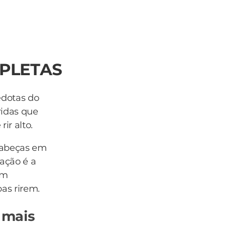
MPLETAS
edotas do
ridas que
ir alto.
cabeças em
ação é a
om
oas rirem.
 mais