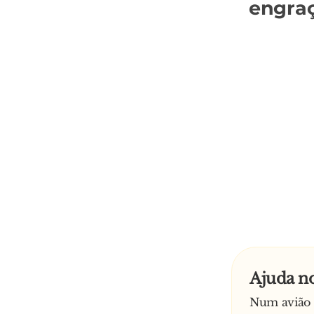
engra
Ajuda no
Num avião 