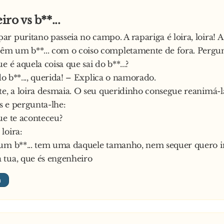
ro vs b**...
r puritano passeia no campo. A rapariga é loira, loira!
 um b**... com o coiso completamente de fora. Pergunt
e é aquela coisa que sai do b**...?
 do b**..., querida! – Explica o namorado.
te, a loira desmaia. O seu queridinho consegue reanimá-l
 e pergunta-lhe:
ue te aconteceu?
loira:
 um b**... tem uma daquele tamanho, nem sequer quero 
 tua, que és engenheiro