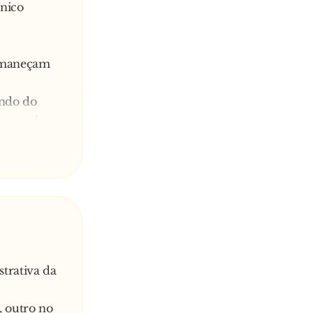
ânico
ermaneçam
undo do
nterpela-o:
strativa da
, outro no