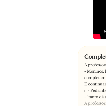
Complet
A professor
- Meninos, 
completam-
E continua
: - Pedrinh
- “tanto dá
A professor