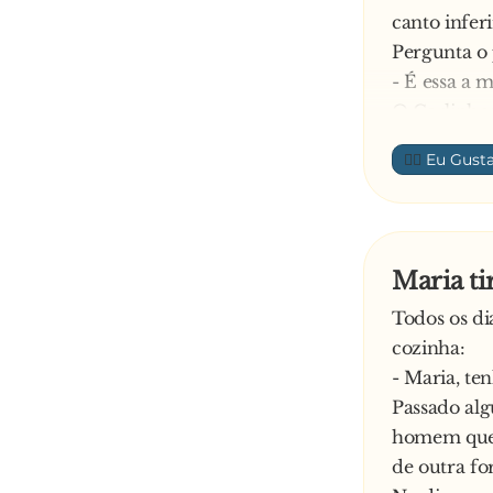
canto infe
Pergunta o
- É essa a 
O Carlinhos
- Pelo meno
👍🏼
O professor
- E o que é
O Carlinhos
- É motorist
Maria ti
—
Todos os di
cozinha:
- Maria, te
Passado al
homem que, 
de outra fo