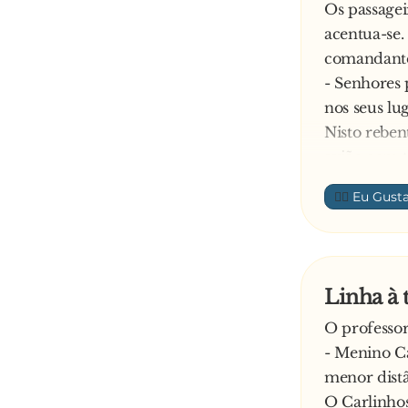
Os passagei
acentua-se
comandant
- Senhores
nos seus lu
Nisto reben
avião com t
- Desculpe, 
👍🏼
- São para-
Exclama o p
- Mas o cap
E responde 
Linha à 
- E está! N
O professo
- Menino Ca
menor distâ
O Carlinhos