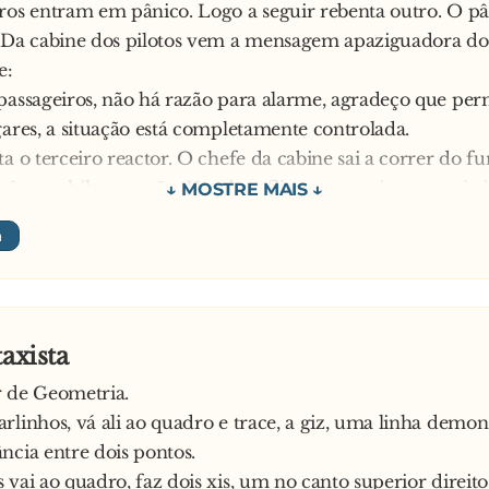
ros entram em pânico. Logo a seguir rebenta outro. O p
. Da cabine dos pilotos vem a mensagem apaziguadora do
e:
 passageiros, não há razão para alarme, agradeço que p
gares, a situação está completamente controlada.
ta o terceiro reactor. O chefe da cabine sai a correr do f
rês mochilas na mão. Um dos aflitos passageiros arranja i
isso que leva aí é o quê?
quedas para a tripulação – responde o tripulante.
assageiro:
itão acabou de dizer que está tudo sob controle!
o tripulante:
taxista
ós vamos só sair um bocadinho para ir buscar ajuda
r de Geometria.
rlinhos, vá ali ao quadro e trace, a giz, uma linha demon
ncia entre dois pontos.
 vai ao quadro, faz dois xis, um no canto superior direito