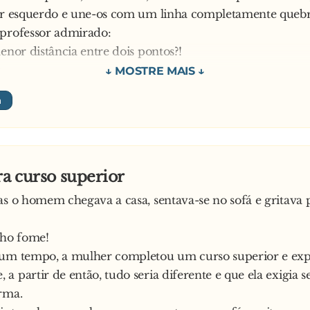
rir esquerdo e une-os com um linha completamente queb
 professor admirado:
menor distância entre dois pontos?!
:
s, foi assim que o meu pai me ensinou.
:
 que o seu faz para perceber assim tanto de Geometria?!
:
a de táxi
ra curso superior
as o homem chegava a casa, sentava-se no sofá e gritava 
nho fome!
gum tempo, a mulher completou um curso superior e exp
a partir de então, tudo seria diferente e que ela exigia s
rma.