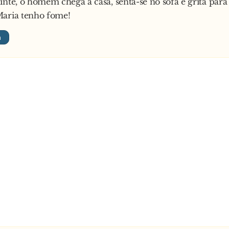
inte, o homem chega a casa, senta-se no sofá e grita para
Maria tenho fome!