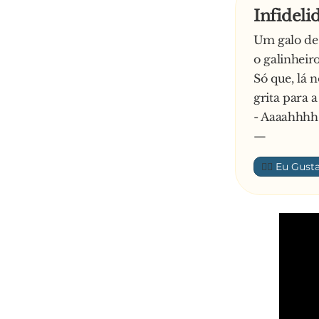
Infideli
Um galo des
o galinheir
Só que, lá 
grita para a
- Aaaahhhh
—
👍🏼