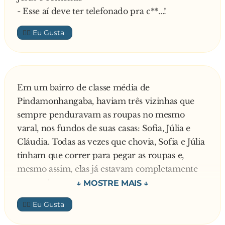
- Esse aí deve ter telefonado pra c**...!
👍🏼
Em um bairro de classe média de
Pindamonhangaba, haviam três vizinhas que
sempre penduravam as roupas no mesmo
varal, nos fundos de suas casas: Sofia, Júlia e
Cláudia. Todas as vezes que chovia, Sofia e Júlia
tinham que correr para pegar as roupas e,
mesmo assim, elas já estavam completamente
ensopadas.
— Assim não dá! — resmungou Sofia para Júlia,
👍🏼
certa vez — Como será que a Cláudia faz pra
saber quando vai chover? Ela nunca põe as