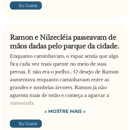
mesma estratégia e compraram um só bilhete.
👍🏼
Porém os economistas não compraram
nenhum. Quando o cobrador estava chegando
os matemáticos foram para o banheiro. Quando
ouviram as batidas na porta entregaram o
Ramon e Nilzecléia passeavam de
bilhete ao condutor. O bilhete não retornou: os
mãos dadas pelo parque da cidade.
economistas pegaram nele e foram para outro
banheiro.
Enquanto caminhavam, o rapaz sentia que algo
fica cada vez mais quente no meio de suas
pernas. E não era o joelho... O desejo de Ramon
aumentava enquanto caminhavam entre as
grandes e sombrias árvores. Ramon já não
aguenta mais de tesão e começa a agarrar a
namorada.
No meio do amasso, Nilzecléia o interrompe,
dizendo:
👍🏼
— Ai, amor! Pára, que eu quero fazer xixi!