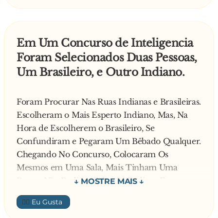
Mesmo contrariado com o pedido, Ramon
concorda:
— Tudo bem, Nilzecléia. Então vai ali, atrás
Em Um Concurso de Inteligencia
daqueles arbustos.
Foram Selecionados Duas Pessoas,
Mas o safadão já não conseguia se controlar...
Um Brasileiro, e Outro Indiano.
Ele, nervoso e possuído pelo desejo, escuta o
som erótico da calcinha deslizando pelas coxas
grossas de Nilzecléia.
Foram Procurar Nas Ruas Indianas e Brasileiras.
Incapaz de se conter, Ramon segue seus
Escolheram o Mais Esperto Indiano, Mas, Na
instintos animais e estende o braço até tocar a
Hora de Escolherem o Brasileiro, Se
perna de Nilzecléia. Suavemente, sobe as mãos
Confundiram e Pegaram Um Bêbado Qualquer.
mais e mais, até segurar algo grosso e quente,
Chegando No Concurso, Colocaram Os
no meio das pernas dela!
Mesmos em Uma Sala, Mais Tinham Uma
Assustado, ele pergunta:
Regra, Não Podiam Falar, Só Podiam Fazer
— Nilzecléia! Por Deus! Você mudou de s**...?
Gestos.
👍🏼
Ela responde, gemendo:
Então, Começaram.
— Não! Mudei de ideia... Estou fazendo cocô!