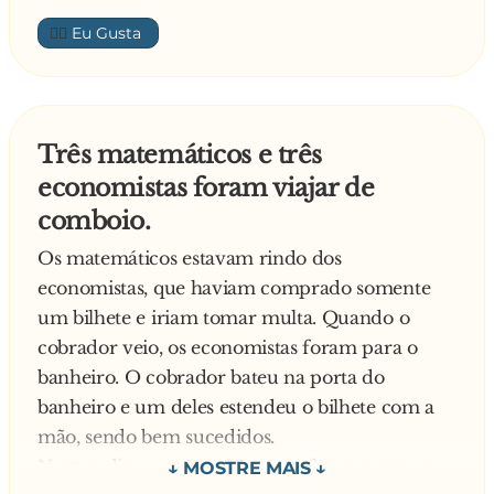
a saída, desejando-lhes um bom fim de semana.
— Me desculpa, preciso ir ao banheiro, mas já
👍🏼
Na segunda-feira, o vendedor ligou para o
volto.
cliente para dizer-lhe que, infelizmente, deve
— Melhor, mas é desagradável mencionar o
ter havido algum equívoco do banco, mas o
banheiro durante as refeições. E você,
cheque não tinha fundos. Ouviu, então, uma
Joãozinho, seria capaz de usar sua inteligência
Três matemáticos e três
voz meio sonolenta:
para, ao menos uma vez, mostrar boas
economistas foram viajar de
- Sem problema. Pode rasgar o cheque. Já comi!
maneiras?
comboio.
— Eu diria:
"Minha prezada senhorita, peço licença para
Os matemáticos estavam rindo dos
ausentar-me por um momento, pois vou
economistas, que haviam comprado somente
estender a mão a um grande amigo que
um bilhete e iriam tomar multa. Quando o
pretendo lhe apresentar depois do jantar".
cobrador veio, os economistas foram para o
banheiro. O cobrador bateu na porta do
banheiro e um deles estendeu o bilhete com a
mão, sendo bem sucedidos.
Noutro dia os matemáticos resolveram usar a