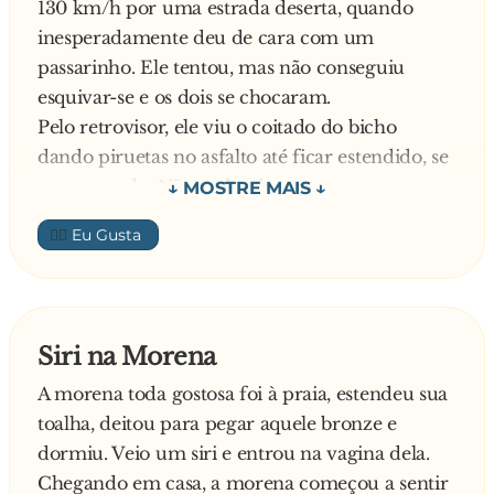
Quando o trem parte, os empregados da
130 km/h por uma estrada deserta, quando
Microsoft trancam-se em um banheiro e os da
inesperadamente deu de cara com um
Apple em outro. Um dos engenheiros da Apple
passarinho. Ele tentou, mas não conseguiu
sai do banheiro e bate na porta onde está o
esquivar-se e os dois se chocaram.
pessoal da Microsoft e diz:
Pelo retrovisor, ele viu o coitado do bicho
- A passagem, por favor.
dando piruetas no asfalto até ficar estendido, se
Uma mão é estendida para fora e entrega a
contorcendo. Não podendo conter o remorso,
passagem...
ele parou a moto e voltou para socorrer o
👍🏼
bichinho, que estava inconsciente, quase morto.
Angustiado, o motociclista recolheu a pequena
ave, comprou uma gaiolinha e a levou para
casa, tendo o cuidado de deixar um pouquinho
Siri na Morena
de pão e água para o pobre acidentado.
A morena toda gostosa foi à praia, estendeu sua
No dia seguinte, o passarinho recupera a
toalha, deitou para pegar aquele bronze e
consciência e ao despertar, vendo-se cercado
dormiu. Veio um siri e entrou na vagina dela.
pelas grades da gaiola, com o pedacinho de pão
Chegando em casa, a morena começou a sentir
e a vasilha de água no canto, o bicho põe a mão,