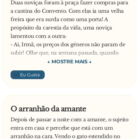
Duas noviças foram à praça fazer compras para
Apagou depois a outra e, quando o quarto ficou
a cantina do Convento. Com elas ia uma velha
às escuras, começou a cantar:
freira que era surda como uma porta! A
- Parabéns a você
propósito da carestia da vida, uma noviça
Enesmarks
lamentou com a outra:
- Ai, Irmã, os preços dos géneros não param de
subir! Olhe que, na semana passada, quando
aqui estive com a Irmã Doroteia, comprámos
pepinos deste tamanho – estendeu o braço
👍🏼
direito e, com o dedo indicador da mão
esquerda, exemplificou o comprimento dos
pepinos-a metade do preço a que estão hoje!
Responde a outra noviça:
O arranhão da amante
- A quem o diz,Irmã! Olhe,e eu quando aqui
Depois de passar a noite com a amante, o sujeito
estive há três semanas, os pepinos que
entra em casa e percebe que está com um
comprámos ainda eram maiores, assim – e
arranhão na cara. Vendo o gato estendido no
exemplificou com igual gesto -