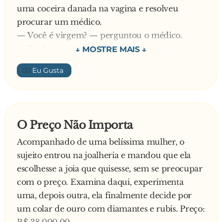
uma coceira danada na vagina e resolveu
ou melhor, a asa na cabeça e diz:
procurar um médico.
— p**... que pariu, matei o motoqueiro e fui
— Você é virgem? — perguntou o médico.
preso!
— Sim!
— Então, passe essa pomada que sara!
👍🏼
Dois dias depois a morena voltou e reclamou
que a coceira continuava, então o médico
receitou-lhe um creme. Dois dias depois lá
estava a morena e a coceira continuava. Então o
O Preço Não Importa
médico receitou-lhe uma pasta. Dois dias depois
Acompanhado de uma belíssima mulher, o
voltou a morena, o médico examinou e
sujeito entrou na joalheria e mandou que ela
concluiu:
escolhesse a joia que quisesse, sem se preocupar
— A senhora vai ter que perder a virgindade
com o preço. Examina daqui, experimenta
urgente!
uma, depois outra, ela finalmente decide por
— O senhor tem certeza?
um colar de ouro com diamantes e rubis. Preço:
— Absoluta!
R$ 38.000,00.