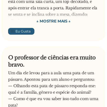
está com uma saia curta, um top decotado, e
manda a brasa.
após entrar ela tranca a porta. Rapidamente ela
Depois do serviço feito, ele vira-se para a
se senta e se inclina sobre a mesa, dizendo:
mulher e diz:
- Professor, eu realmente preciso passar nessa
- Duvido que a Pepsi faça uma promoção
prova. Se eu passar nessa prova, eu vou passar
melhor que esta!
👍🏼
de ano, então eu realmente preciso de sua
ajuda. É muito importante para mim. Quer
dizer, eu faria qualquer coisa para passar nessa
prova.
O professor de ciências era muito
Ela estende a mão e toca levemente a mão do
bravo.
professor. O professor levanta uma sobrancelha,
olha para a porta fechada, limpa a garganta e se
Um dia ele levou para a aula uma pata de um
inclina.
pássaro. Apontou para um aluno e perguntou:
- Qualquer coisa? - ele pergunta.
— Olhando esta pata de pássaro responda-me:
- Qualquer coisa -, ela concorda.
qual é a família, gênero e espécie do animal?
Ele toma uma respiração profunda e, em
— Como é que eu vou saber isso tudo com uma
seguida, pergunta:
pata?