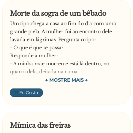
Morte da sogra de um bêbado
Um tipo chega a casa ao fim do dia com uma
grande piela. A mulher foi ao encontro dele
lavada em lágrimas. Pergunta o tipo:
- O que é que se passa?
Responde a mulher:
- A minha mãe morreu e está lá dentro, no
quarto dela, deitada na cama.
O homem cambaleou, apontou para o quarto
da sogra e viu então a senhora estendida na
👍🏼
cama, com os braços cruzados sobre o peito. À
cabeceira, estavam duas velas acesas, uma de
cada lado.
O tipo aproximou-se da primaira vela e, à
Mímica das freiras
terceira sopradela, lá conseguiu apagá-la.