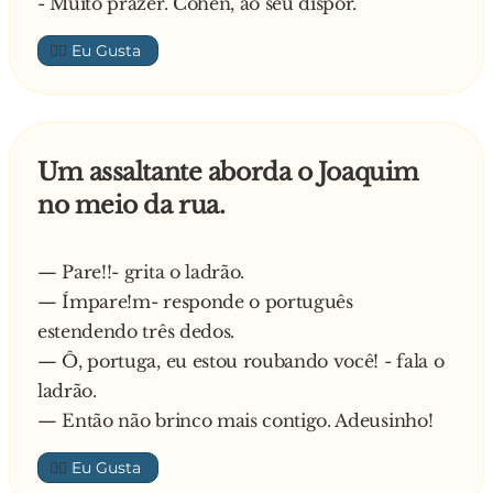
- Muito prazer. Cohen, ao seu dispor.
👍🏼
Um assaltante aborda o Joaquim
no meio da rua.
— Pare!!- grita o ladrão.
— Ímpare!m- responde o português
estendendo três dedos.
— Ô, portuga, eu estou roubando você! - fala o
ladrão.
— Então não brinco mais contigo. Adeusinho!
👍🏼