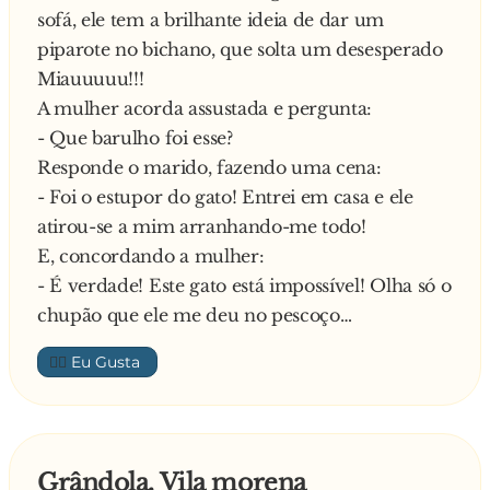
sofá, ele tem a brilhante ideia de dar um
e muito mais baratos!
piparote no bichano, que solta um desesperado
A velha freira surda, que tinha estado a observar
Miauuuuu!!!
toda aquela mímica das noviças, dá um toque
A mulher acorda assustada e pergunta:
com o cotovelo no braço de uma delas e
- Que barulho foi esse?
baixinho, perguntou:
Responde o marido, fazendo uma cena:
- De que padres é que estão a falar?
- Foi o estupor do gato! Entrei em casa e ele
—
atirou-se a mim arranhando-me todo!
E, concordando a mulher:
- É verdade! Este gato está impossível! Olha só o
chupão que ele me deu no pescoço…
👍🏼
Grândola, Vila morena