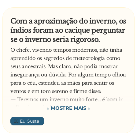
roupas pra secar quando chove!
— Eu estou ouvindo tudo! — advertiu Cláudia,
Com a aproximação do inverno, os
saindo de sua casa — Vocês querem mesmo
índios foram ao cacique perguntar
saber como faço pra saber quando vai chover?
se o inverno seria rigoroso.
Pois eu vou contar! Eu e meu marido
dormimos completamente nus e, assim que eu
O chefe, vivendo tempos modernos, não tinha
acordo, olho pro p**... dele. Se estiver pro lado
aprendido os segredos de meteorologia como
esquerdo, não vai chover! Então eu estendo as
seus ancestrais. Mas claro, não podia mostrar
roupas tranquilamente. Agora, se o danado
insegurança ou dúvida. Por algum tempo olhou
estiver pro lado direito, é chuva na certa! Aí eu
para o céu, estendeu as mãos para sentir os
deixo pra estender as roupas no dia seguinte!
ventos e em tom sereno e firme disse:
— Tá brincaaaaaando! — exclamou Sofia, de
— Teremos um inverno muito forte... é bom ir
boca aberta — Mas pera um pouco! E se o p**...
colhendo muita lenha!
dele estiver pra cima?
No dia seguinte, preocupado com o chute, foi
👍🏼
— Ah, vocês acham que eu vou lavar roupa
ao telefone e ligou para o Serviço Nacional de
num dia desses?
Meteorologia e ouviu a resposta: