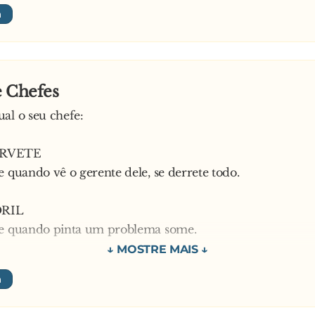
 as três coisas, pois com esta velha, a gente não pode faci
e Chefes
al o seu chefe:
ORVETE
e quando vê o gerente dele, se derrete todo.
RIL
ue quando pinta um problema some.
ARANGUEJO
e faz o serviço andar para trás.