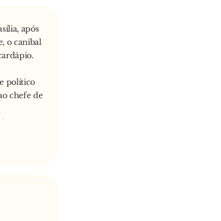
ília, após
, o canibal
cardápio.
 político
ao chefe de
ndeu o