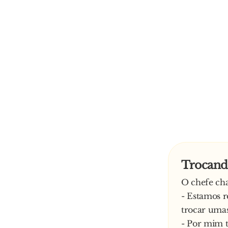
Trocand
O chefe cha
- Estamos 
trocar umas
- Por mim t