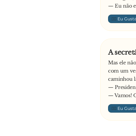
— Eu não es
👍🏼
A secret
Mas ele não
com um vest
caminhou l
— President
— Vamos! O
👍🏼