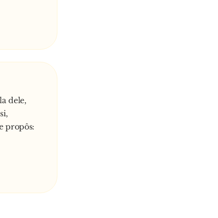
a dele,
i,
e propôs: