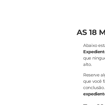
AS 18 
Abaixo est
Expedient
que ningué
alto.
Reserve a
que você f
conclusão.
expedien