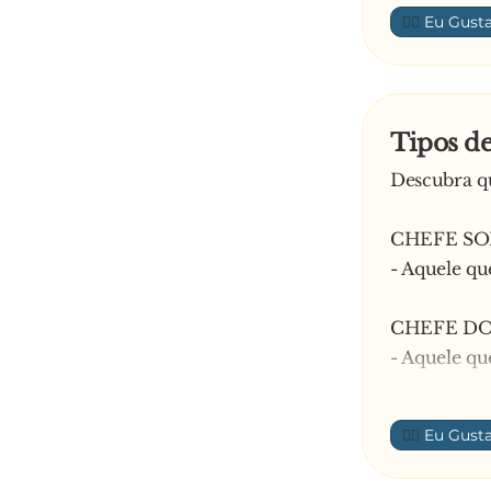
— Pode fazer
👍🏼
Tipos d
Descubra qu
CHEFE S
- Aquele qu
CHEFE DO
- Aquele q
CHEFE C
👍🏼
- Aquele qu