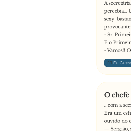
A secretári
percebia… U
sexy bastan
provocante 
- Sr. Prime
E o Primeir
- Vamos!! O
👍🏼
O chefe 
.. com a sec
Era um esfr
ouvido do c
— Sergião,