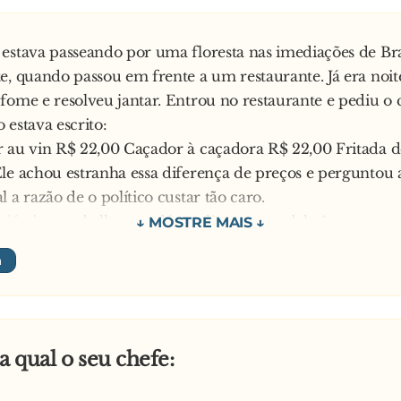
RTOPEDISTA
e não sai do seu pé.
estava passeando por uma floresta nas imediações de Bras
e, quando passou em frente a um restaurante. Já era noite
PAI NOEL
fome e resolveu jantar. Entrou no restaurante e pediu o 
e só sabe encher o saco.
 estava escrito:
 au vin R$ 22,00 Caçador à caçadora R$ 22,00 Fritada de
AMPIÃO
le achou estranha essa diferença de preços e perguntou 
 é o rei do "cagaço".
 a razão de o político custar tão caro.
já viu o trabalho que dá pra limpar um deles? — respo
ISCO QUEBRADO
e não se toca.
ARMITA
e só leva comida.
 qual o seu chefe:
SCO VELHO
 só chia.