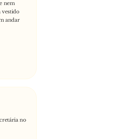
te nem
 vestido
um andar
:
cretária no