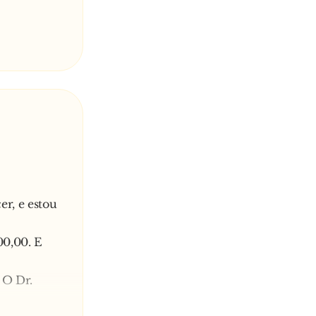
r, e estou
00,00. E
 O Dr.