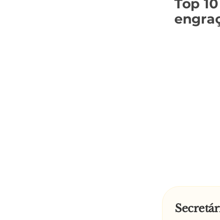
Top 10
engra
Secretár