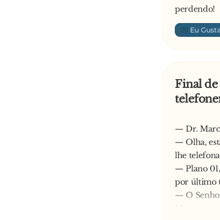
perdendo!
👍🏼
Final de
telefon
— Dr. Marco
— Olha, est
lhe telefon
— Plano 01,
por último 
— O Senhor
Marcos supe