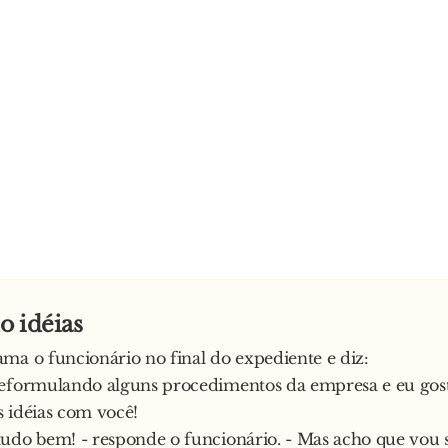
o idéias
ma o funcionário no final do expediente e diz:
reformulando alguns procedimentos da empresa e eu gost
 idéias com você!
udo bem! - responde o funcionário. - Mas acho que vou s