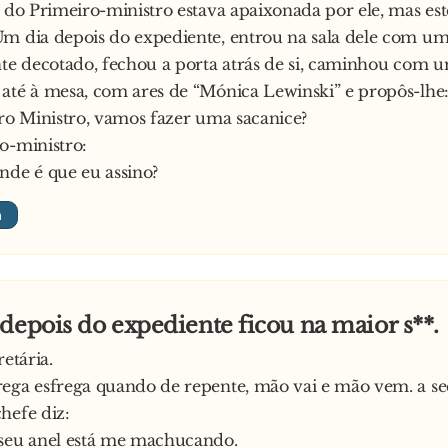
a do Primeiro-ministro estava apaixonada por ele, mas es
m dia depois do expediente, entrou na sala dele com um
te decotado, fechou a porta atrás de si, caminhou com 
até à mesa, com ares de “Mónica Lewinski” e propôs-lhe
iro Ministro, vamos fazer uma sacanice?
o-ministro:
nde é que eu assino?
depois do expediente ficou na maior s**.
retária.
ega esfrega quando de repente, mão vai e mão vem. a se
hefe diz:
 seu anel está me machucando.