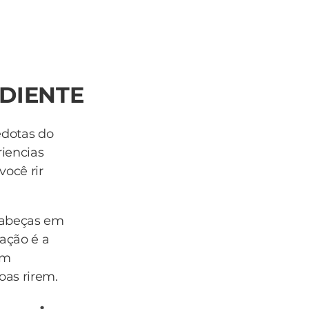
EDIENTE
edotas do
iencias
você rir
cabeças em
ação é a
om
oas rirem.