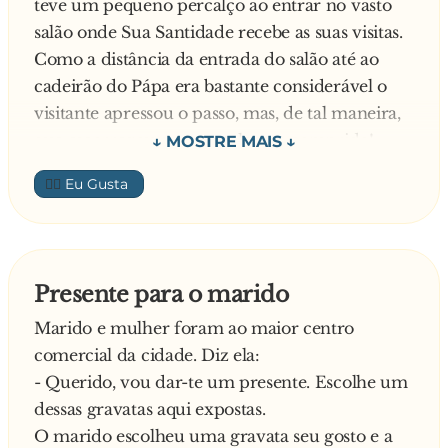
teve um pequeno percalço ao entrar no vasto
salão onde Sua Santidade recebe as suas visitas.
Como a distância da entrada do salão até ao
cadeirão do Pápa era bastante considerável o
visitante apressou o passo, mas, de tal maneira,
que escorregou e se estatelou ao comprido!
Enquanto se compunha da queda, o Pápa foi-se
👍🏼
aproximando e disse:
- Buonna sera, figlio mio!
Responde o homem do desporto, enquanto
compunha as calças,o casaco e ajeitava a
Presente para o marido
gravata:
Marido e mulher foram ao maior centro
- A cêra é báua,mas iscorrega muito, carago!
comercial da cidade. Diz ela:
—
- Querido, vou dar-te um presente. Escolhe um
dessas gravatas aqui expostas.
O marido escolheu uma gravata seu gosto e a