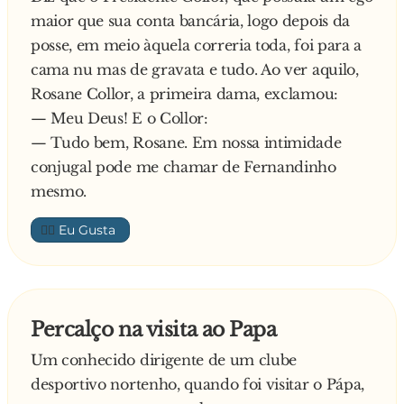
- Ui… Olha lá, o que é que tu lhes disseste, para
maior que sua conta bancária, logo depois da
eles fazerem isso?
posse, em meio àquela correria toda, foi para a
E respondeu o motorista:
cama nu mas de gravata e tudo. Ao ver aquilo,
- Eu só disse o que me mandou dizer! Cheguei
Rosane Collor, a primeira dama, exclamou:
lá e disse: Eu sou o motorista do Primeiro
— Meu Deus! E o Collor:
Ministro e acabo de matar o porco…
— Tudo bem, Rosane. Em nossa intimidade
conjugal pode me chamar de Fernandinho
mesmo.
👍🏼
Percalço na visita ao Papa
Um conhecido dirigente de um clube
desportivo nortenho, quando foi visitar o Pápa,