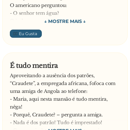
O americano perguntou:
- O senhor tem água?
O judeu respondeu:
- Não, não tenho água. O senhor gostaria de
👍🏼
comprar uma gravata? Custa apenas 50 euros!
O americano gritou-lhe:
- i**...! Não preciso de uma gravata e ainda por
cima caríssima. Eu preciso de á-gu-a! Eu devia
É tudo mentira
era matar-te, mas quero é mesmo encontrar
Aproveitando a ausência dos patrões,
água!
“Craudete”, a empregada africana, fofoca com
- Está certo – disse o velho judeu – não importa
uma amiga de Angola ao telefone:
que não queira comprar uma gravata e que o
- Maria, aqui nesta mansão é tudo mentira,
senhor me odeie. Vou mostrar-lhe que não sou
nêga!
mesquinho. Se você continuar ao longo daquele
- Porquê, Craudete? – pergunta a amiga.
monte ali, a leste, a cerca de duas milhas, você
- Nada é dos patrão! Tudo é imprestado!
encontrará um lindo restaurante. Ele tem toda a