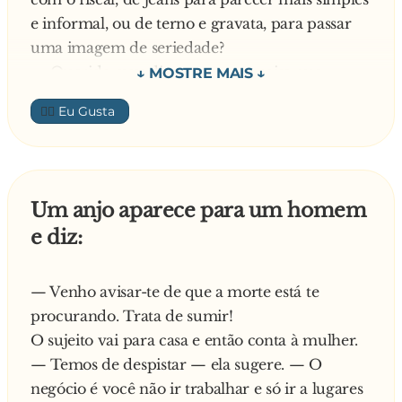
— É que o meu problema é no pé esquerdo.
- Os dois! Não podemos facilitar!
e informal, ou de terno e gravata, para passar
uma imagem de seriedade?
O cara chega no serviço todo arranhado,
— Querido, vou dizer a mesma coisa que
mordido, com o terno rasgado,a
minha mãe me disse quando perguntei a ela se,
👍🏼
gravata
na noite de núpcias, devia usar calcinha de
torta, cheio de hematomas no rosto. Ao ver
renda ou de seda.
aquela figura grotesca,seu
— E o que foi que sua mãe disse?
companheiro de escritorio lhe pergunta:
— Tanto faz! Ele v**... de qualquer jeito mesmo.
Um anjo aparece para um homem
- O que foi que aconteceu, cara, sofreu algum
e diz:
acidente?
- Não rapaz, acabei de enterrar minha sogra!
- Mas, e quanto a esses ferimentos?
— Venho avisar-te de que a morte está te
- É que a velha não queira entrar no caixão de
procurando. Trata de sumir!
jeito nenhum!!!
O sujeito vai para casa e então conta à mulher.
— Temos de despistar — ela sugere. — O
negócio é você não ir trabalhar e só ir a lugares