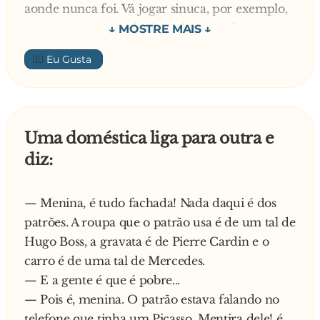
aonde nunca foi. Vá jogar sinuca, por exemplo,
tire a gravata e ponha jeans bem usados e uma
camisa com flores. Assim a morte não vai te
👍🏼
reconhecer.
Ele faz tudo isso e ainda mete uma peruca e
uma barba postiça. Passa o dia e a noite jogando
sinuca. De madrugada, a morte chega ao bar,
Uma doméstica liga para outra e
cansada paca, senta-se, olha a hora, toma uma
diz:
c**... e resolve, decidida:
— Se daqui a meia hora não achar o sujeito que
estou procurando, levo esse hippie aí!
— Menina, é tudo fachada! Nada daqui é dos
patrões. A roupa que o patrão usa é de um tal de
Hugo Boss, a gravata é de Pierre Cardin e o
carro é de uma tal de Mercedes.
— E a gente é que é pobre...
— Pois é, menina. O patrão estava falando no
telefone que tinha um Picasso. Mentira dele! é