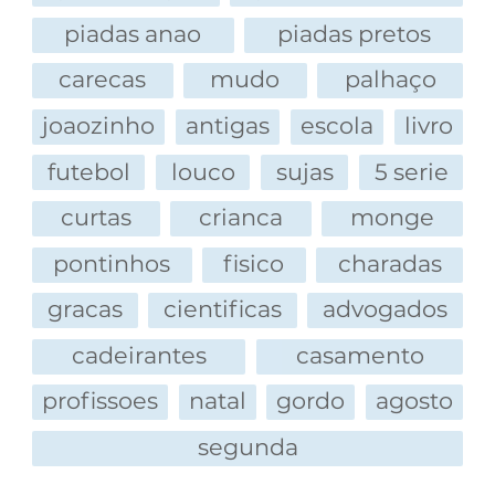
piadas anao
piadas pretos
carecas
mudo
palhaço
joaozinho
antigas
escola
livro
futebol
louco
sujas
5 serie
curtas
crianca
monge
pontinhos
fisico
charadas
gracas
cientificas
advogados
cadeirantes
casamento
profissoes
natal
gordo
agosto
segunda