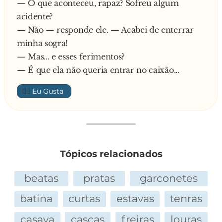
— O que aconteceu, rapaz? Sofreu algum
acidente?
— Não — responde ele. — Acabei de enterrar
minha sogra!
— Mas... e esses ferimentos?
— É que ela não queria entrar no caixão...
👍🏼
Tópicos relacionados
beatas
pratas
garconetes
batina
curtas
estavas
tenras
casava
cascas
freiras
louras