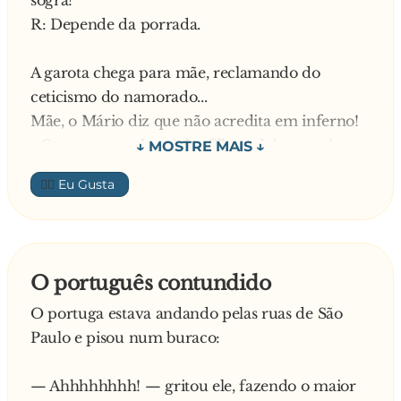
sogra?
E num tem?
R: Depende da porrada.
— Que nada, fia.... É piquinininho de dá dó!!!!
A garota chega para mãe, reclamando do
ceticismo do namorado...
Mãe, o Mário diz que não acredita em inferno!
- Case-se com ele minha filha e deixe comigo
que eu o farei acreditar!
👍🏼
O homem leva um susto que ao ouvir de sua
cartomante:
Em breve sua sogra morrerá de forma violenta.
O português contundido
Imediatamente ele pergunta à vidente:
O portuga estava andando pelas ruas de São
Violentamente? E eu? Serei absolvido?
Paulo e pisou num buraco:
Um homem encontra seu amigo na rua e lhe
— Ahhhhhhhh! — gritou ele, fazendo o maior
diz: