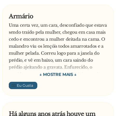
Armário
Uma certa vez, um cara, desconfiado que estava
sendo traído pela mulher, chegou em casa mais
cedo e encontrou a mulher deitada na cama. O
malandro viu os lençóis todos amarrotados e a
mulher pelada. Correu logo para a janela do
prédio, e vê em baixo, um cara saindo do
prédio ajeitando a gravata. Enfurecido, o
marido nem pensou, jogou o armário em cima
do coitado. Dias depois ele ficou sabendo que o
👍🏼
homem era inocente. Entrou em desespero e se
matou.
La na porta do céu, o anjo encarregado do
portão perguntou:
Há alguns anos atrás houve um