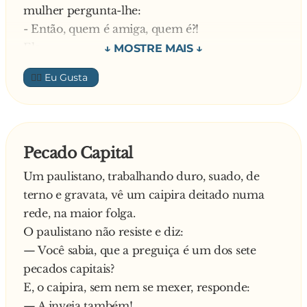
mulher pergunta-lhe:
- Então, quem é amiga, quem é?!
Ele:
- És tu querida! Vá diz lá o que queres
👍🏼
Ela:
- Hmmm pode ser aquele casaco de vison!
—
Pecado Capital
Um paulistano, trabalhando duro, suado, de
terno e gravata, vê um caipira deitado numa
rede, na maior folga.
O paulistano não resiste e diz:
— Você sabia, que a preguiça é um dos sete
pecados capitais?
E, o caipira, sem nem se mexer, responde:
— A inveja também!