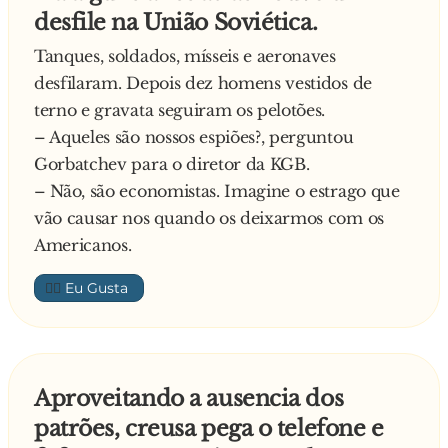
— Meu filho, o que houve com você, que lhe
desfile na União Soviética.
trouxe aqui?
— Olha, seu anjo, eu não sei não. Eu estava
Tanques, soldados, mísseis e aeronaves
apenas saindo atrasado de casa para o trabalho,
desfilaram. Depois dez homens vestidos de
mas estava tão atrasado que não deu tempo
terno e gravata seguiram os pelotões.
nem de me arrumar direito e quando saia do
– Aqueles são nossos espiões?, perguntou
prédio em direção ao ponto de ônibus, ainda
Gorbatchev para o diretor da KGB.
ajeitando a gravata, caiu um guarda roupas na
– Não, são economistas. Imagine o estrago que
minha cabeça e eu vim parar aqui.
vão causar nos quando os deixarmos com os
O anjo, nem pensou e disse :
Americanos.
— Pode entrar meu filho!
👍🏼
Daqui a pouco chega outro cara, e o anjo
pergunta:
— E então, meu filho, o que você fez pra parar
aqui?
Aproveitando a ausencia dos
O cara respondeu :
patrões, creusa pega o telefone e
— Poxa, seu anjo, achei que estava sendo traído