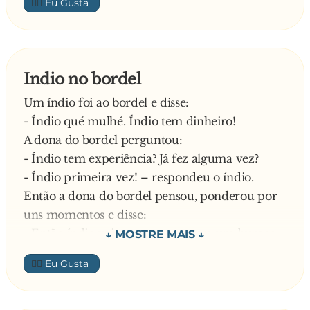
👍🏼
Indio no bordel
Um índio foi ao bordel e disse:
- Índio qué mulhé. Índio tem dinheiro!
A dona do bordel perguntou:
- Índio tem experiência? Já fez alguma vez?
- Índio primeira vez! – respondeu o índio.
Então a dona do bordel pensou, ponderou por
uns momentos e disse:
- Então índio vai no mato, procura um buraco
numa árvore, aprende como se faz e depois
👍🏼
volta aqui.
Uma semana depois, o índio volta ao bordel:
- Índio qué mulhé. Índio tem dinheiro. Índio já