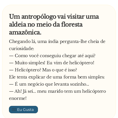
nadando até aquele outro navio e avise os meus
companheiros que descobrimos uma nova
Um antropólogo vai visitar uma
terra!
aldeia no meio da floresta
— O que Bah ganhar com isso?
amazônica.
— Como homenagem a vossa senhoria e para
que todos se lembrem que Bah foi até o outro
Chegando lá, uma índia pergunta-lhe cheia de
lado da praia para oficializar esta descoberta,
curiosidade:
esta terra se chamará Bahfoi!
— Como você conseguiu chegar até aqui?
— Ah, não, Bah não querer ir... Bah ter muita
— Muito simples! Eu vim de helicóptero!
preguiça... Melhor o senhor chamar a terra de
— Helicóptero? Mas o que é isso?
Bahia!
Ele tenta explicar de uma forma bem simples:
— É um negócio que levanta sozinho...
— Ah! Já sei... meu marido tem um helicóptero
enorme!
👍🏼