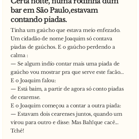
Certa noite, numa rodinha dum
Diante de pedido tão simples, o chefe
pulou para saciar sua fome. Pulou em cima do
bar em São Paulo,estavam
imediatamente entrega o garfo ao português. O
gago que ja estava todo cagado e, por azar, a
nosso amigo de além mar, espetando o garfo
contando piadas.
fera caiu em cima da faca que estava na mão do
em todo o seu corpo, gritava:
gago e morreu na hora. Ficou lá jogado no chão
Tinha um gaúcho que estava meio enfezado.
— Índios filhos da p**..., vão fazer canoa de
e o gago segurando a faca todo cagado, mas
Um cidadão de nome Joaquim só contava
mim lá na p**... que o pariu!
vivo... Escureceu e a expedição volta para o
piadas de gaúchos. E o gaúcho perdendo a
acampamento muito encaralhados porque eles
calma :
não conseguiram pegar nem sapo. Quando
— Se algum indío contar mais uma piada de
chegam na entrada do acampamento, lá esta o
gaúcho vou mostrar pra que serve este facão...
gago com a maior pose segurando a faca e com
E o Joaquim falou:
o pé no defunto do tigre. Vendo tal facanha, os
— Está baim, a partir de agora só conto piadas
cacadores comecaram a festejar e foram
de cearense.
abracar o gago. O gago começa a falar bem alto:
E o Joaquim começou a contar a outra piada:
— Hip... Hip... Hip... O pessoal, naquele
— Estavam dois cearenses juntos, quando um
alvoroço, ouvindo o que o gago falava, pegou
virou para outro e disse: Mas Bah!que cacê...
ele e começou a jogá-lo pra cima, dizendo:
Tchê!
— Hip... Hip... Hip... HURRA!!! Veio uma