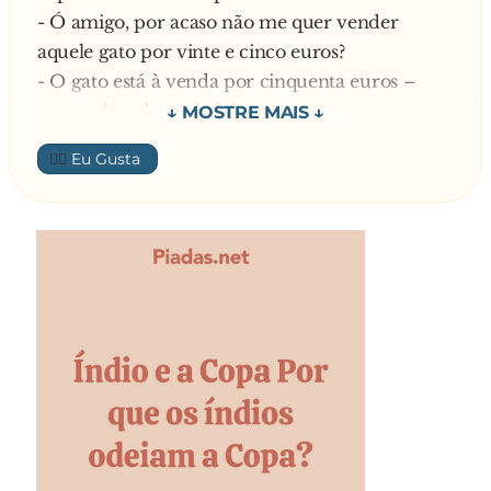
- Ó amigo, por acaso não me quer vender
aquele gato por vinte e cinco euros?
- O gato está à venda por cinquenta euros –
responde o dono da loja.
Diz o homem:
👍🏼
- Está bem, aqui tem! E já agora, dá-me licença
que leve este pires para não ter de perder
tempo a comprar outro? O gato até já está
habituado a ele e tudo
E responde o comerciante:
- Isso é que não! Esse pires dá-me muita sorte,
sabe? Curiosamente, já é o vigésimo terceiro
gato que vendo esta semana