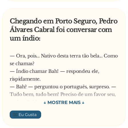
eles estão transando De repente a mulher do
— Indio fraco cueca forte indo abaixou bilola
chefe chega... O chefe desesperado diz:
etorou!
Chefe - India,se esconde em baixo da cama.. Sei
Chegando em Porto Seguro, Pedro
Kkkkkkkkkkkkkkkkkkk essa foi massa
lá india - India não quer,india não vai... India
Álvares Cabral foi conversar com
gostou ainda quer mais
um índio:
— Ora, pois... Nativo desta terra tão bela... Como
se chamas?
— Índio chamar Bah! — respondeu ele,
rispidamente.
— Bah? — perguntou o português, surpreso. —
Tudo bem, tudo bem! Preciso de um favor seu,
senhor Bah!
— Bigodudo falar, Bah escutar...
👍🏼
— A vela do meu barco apagou! Sabe como é,
venta muito por aqui... Preciso que você vá