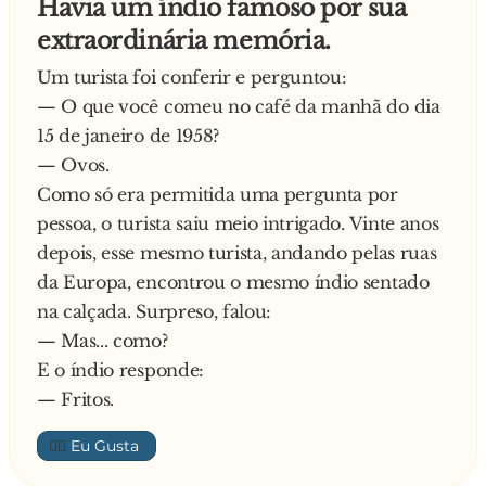
Havia um índio famoso por sua
transmitir idéias sombreadas, não é mesmo?)
extraordinária memória.
3) O vento é uma imensa quantidade de ar.
Um turista foi conferir e perguntou:
(Que coisa! Não tinha pensado nisso.)
— O que você comeu no café da manhã do dia
15 de janeiro de 1958?
4) O terremoto é um pequeno movimento de
— Ovos.
terras não cultivadas. (Só faltou completar que
Como só era permitida uma pergunta por
esse movimento é um braço armado do MST. )
pessoa, o turista saiu meio intrigado. Vinte anos
depois, esse mesmo turista, andando pelas ruas
5) Os egípcios antigos desenvolveram a arte
da Europa, encontrou o mesmo índio sentado
funerária para que os mortos pudessem viver
na calçada. Surpreso, falou:
melhor. (Nada mais justo. Não dá para viver a
— Mas... como?
eternidade desconfortavelmente)
E o índio responde:
— Fritos.
6) Péricles foi o principal ditador da democracia
👍🏼
grega. (Isso. E Stalin foi o principal seguidor de
Mahatma Ghandi...)