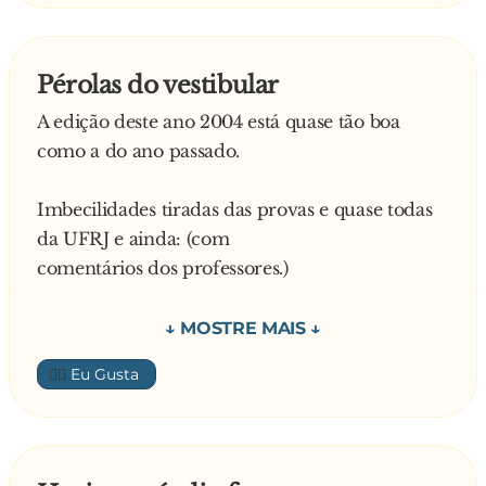
Pérolas do vestibular
A edição deste ano 2004 está quase tão boa
como a do ano passado.
Imbecilidades tiradas das provas e quase todas
da UFRJ e ainda: (com
comentários dos professores.)
1) Lavoisier foi guilhotinado por ter inventado o
👍🏼
oxigênio. (Já imaginou?)
2) O nervo ótico transmite idéias luminosas ao
cérebro.(Se o cara é obtuso, o nervo dele deve