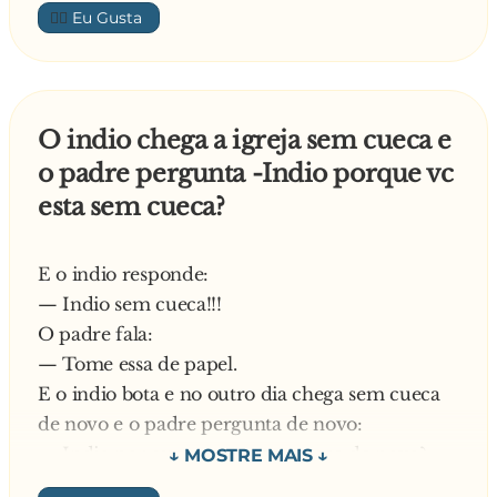
👍🏼
manada de hipopotamos e matou todo
mundo!!!
O indio chega a igreja sem cueca e
o padre pergunta -Indio porque vc
esta sem cueca?
E o indio responde:
— Indio sem cueca!!!
O padre fala:
— Tome essa de papel.
E o indio bota e no outro dia chega sem cueca
de novo e o padre pergunta de novo:
— Indio por que vc esta sem cueca de novo?
E o indio responde: