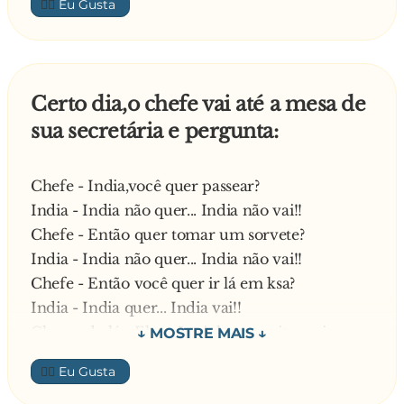
👍🏼
— Indio forte cueca fraca indio abaixou cueca
estorou!
Então o padre fala:
— Tome essa de plastico.
Certo dia,o chefe vai até a mesa de
O indio bota e no outro dia chega sem cueca de
sua secretária e pergunta:
novo e o padre pergunta:
— Indio por que vc esta sem cueca de novo?
O indio responde:
Chefe - India,você quer passear?
— Indio forte cueca fraca indio baixou cueca
India - India não quer... India não vai!!
estorou!
Chefe - Então quer tomar um sorvete?
Então o padre fala:
India - India não quer... India não vai!!
— Indio tome essa cueca de aço o indo bota e
Chefe - Então você quer ir lá em ksa?
no outro dia o indio chega com a cueca e o
India - India quer... India vai!!
padre fala:
Chegando lá... Eles não tinham muitas coisas
— Ate que fim vc esta com a cueca mais por
pra fazer... Então o chefe convidou a india para
👍🏼
que vc esta triste ?
ir para o quarto Alguns minutos se passam... E
O indio fala: