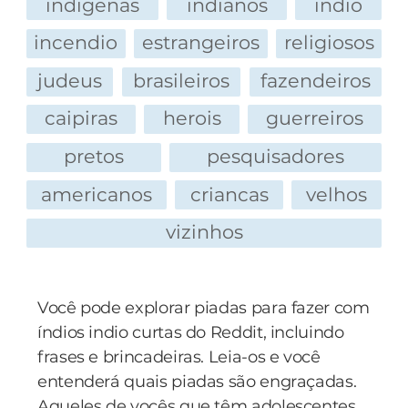
indigenas
indianos
indio
incendio
estrangeiros
religiosos
judeus
brasileiros
fazendeiros
caipiras
herois
guerreiros
pretos
pesquisadores
americanos
criancas
velhos
vizinhos
Você pode explorar piadas para fazer com
índios indio curtas do Reddit, incluindo
frases e brincadeiras. Leia-os e você
entenderá quais piadas são engraçadas.
Aqueles de vocês que têm adolescentes