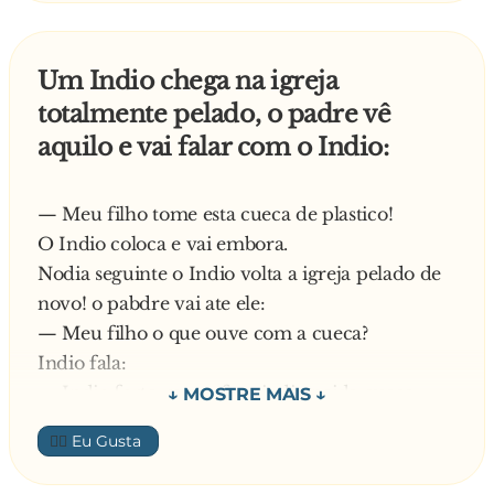
7) O problema fundamental do terceiro mundo
Um Indio chega na igreja
é superabundância de necessidades. (O animal
totalmente pelado, o padre vê
que escreveu isso deve ter raciocinado com a
aquilo e vai falar com o Indio:
própria abundância e não com o cérebro.)
8) O petróleo apareceu há muitos séculos, numa
— Meu filho tome esta cueca de plastico!
época em que os peixes se afogavam dentro
O Indio coloca e vai embora.
d'água. (Sim, isso foi no mesmo período
Nodia seguinte o Indio volta a igreja pelado de
geológico em que as aves tinham vertigem e as
novo! o pabdre vai ate ele:
minhocas claustrofobia.)
— Meu filho o que ouve com a cueca?
Indio fala:
9) A principal função da raiz é se enterrar.
— Indio forte, cueca frac indio peida cueca
(Impressionante!)
rasga!
👍🏼
— Toma meu filho esta cueca de PANO!
10) A Igreja, ultimamente, vem perdendo muita
O indio vai embora e volta no outro dia pelado,