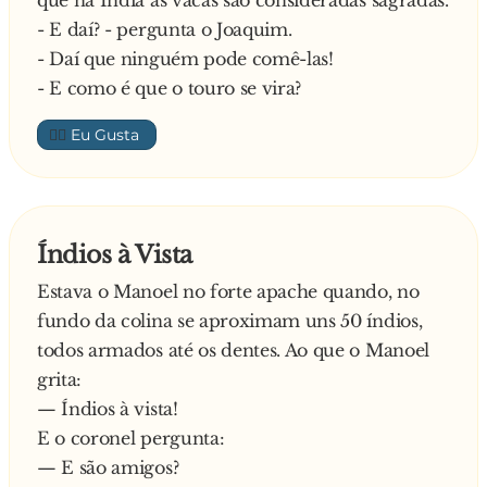
que na Índia as vacas são consideradas sagradas.
- Este é o teu dono?
- E daí? - pergunta o Joaquim.
É. – Responde o cavalo.
- Daí que ninguém pode comê-las!
Pergunta o cowboy:
- E como é que o touro se vira?
- Como é que ele te trata?
👍🏼
Responde o cavalo:
- Muito bem. Escova-me regularmente, trata-
me dos parasitas e construiu-me um estábulo
para eu não ficar à chuva e ao frio.
Índios à Vista
Virando-se para o índio, pergunta o cowboy:
- Importas-te que fale com a tua ovelha?
Estava o Manoel no forte apache quando, no
E muito rapidamente, responde o índio:
fundo da colina se aproximam uns 50 índios,
- Ovelha mentir!!
todos armados até os dentes. Ao que o Manoel
grita:
— Índios à vista!
E o coronel pergunta:
— E são amigos?