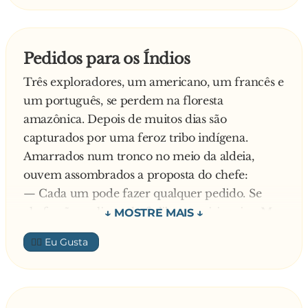
— Em ruínas.
Uma semana depois, ainda não satisfeito, ligou
Aos 60 ela é como a Sibéria:
para o Serviço Meteorológico outra vez:
— Todos sabem onde fica, mas ninguém quer ir
— Tem certeza de que teremos um inverno tão
Pedidos para os Índios
lá.
forte?
Três exploradores, um americano, um francês e
— Sim. Este ano teremos um frio intenso, nós
um português, se perdem na floresta
temos certeza.
amazônica. Depois de muitos dias são
— Como tem tanta certeza?
capturados por uma feroz tribo indígena.
— É que os índios estão recolhendo lenha pra
Amarrados num tronco no meio da aldeia,
c**... este ano...
ouvem assombrados a proposta do chefe:
— Cada um pode fazer qualquer pedido. Se
chefe não realizar, chefe liberta prisioneiro. Mas
se chefe satisfizer o pedido, chefe manda
👍🏼
guerreiros arrancarem a pele do prisioneiro
para fazer canoa.
Apontando para o americano, pergunta:
— O que prisioneiro quer?