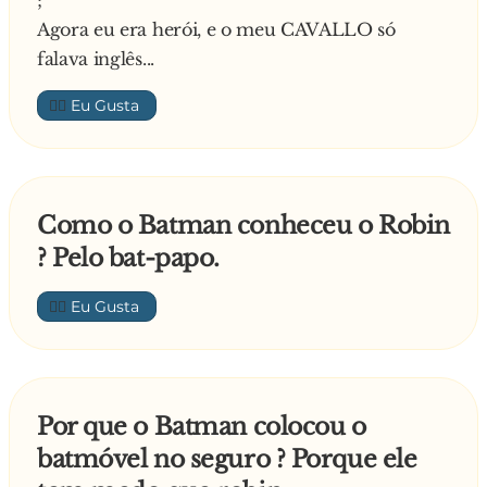
;
enfurecido e pergunta:
Agora eu era herói, e o meu CAVALLO só
- Afinal, quem é o raio do Passos Coelho?!
falava inglês...
👍🏼
Como o Batman conheceu o Robin
? Pelo bat-papo.
👍🏼
Por que o Batman colocou o
batmóvel no seguro ? Porque ele