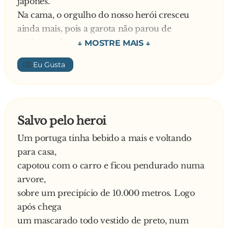
japonês.
seleção de Portugal... na final... estádio lotado... e
Na cama, o orgulho do nosso herói cresceu
ele deu a vitória ao seu time... defendendo um
ainda mais, pois a garota não parou de
pênalti... batido no ângulo...
exclamar durante a noite:
Lembrando desse momento o português não se
— Machigai ana!
aguentou...
👍🏼
No dia seguinte, jogando golfe com um
PEGOU O BEBÊ, DEU DOIS PIQUES NO
executivo local, quando este acertou um buraco
CHÃO E DEPOIS DEU UM BALÃO...
de uma só tacada, o executivo resolveu
surpreendê-lo com a expressão que havia
Salvo pelo heroi
aprendido:
Um portuga tinha bebido a mais e voltando
— Machigai ana! Machigai ana! — berrou.
para casa,
Ao que o industrial japonês retrucou, intrigado
capotou com o carro e ficou pendurado numa
e em excelente português:
arvore,
— Buraco errado? Por quê?
sobre um precipício de 10.000 metros. Logo
após chega
um mascarado todo vestido de preto, num