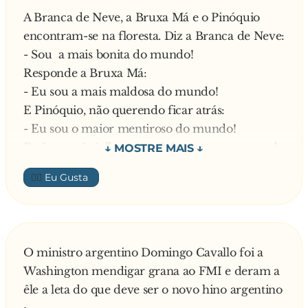
A Branca de Neve, a Bruxa Má e o Pinóquio
- Porque estou farto de ouvir mentiras!
encontram-se na floresta. Diz a Branca de Neve:
- Sou a mais bonita do mundo!
Responde a Bruxa Má:
- Eu sou a mais maldosa do mundo!
E Pinóquio, não querendo ficar atrás:
- Eu sou o maior mentiroso do mundo!
E vão os três à floresta mágica ter com o grande
Sábio que possuía o espelho da verdade para
👍🏼
confirmarem as suas afirmações.
A Branca de Neve entra e sai muito feliz:
- Sou mesmo a mais linda do mundo!
Foi a vez a da Bruxa Má, que também sai toda
O ministro argentino Domingo Cavallo foi a
sorridente:
Washington mendigar grana ao FMI e deram a
- Sou mesmo a mais maldosa do mundo!
êle a leta do que deve ser o novo hino argentino
Chega a vez do Pinóquio que sai todo