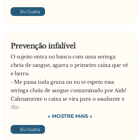
hospício vão falar com o herói:
👍🏼
— Viemos te parabenizar por você ter salvo a
- Levanta, Manoel.
vida do seu colega... mas infelizmente ele se
matou enforcado no varal.
Todo machucado, mas aliviado e salvo, ele
— Não se matou não. É que ele estava todo
agradece:
Prevenção infalível
molhado, então coloquei ele pra secar no varal!
- Valeu, muito obrigado, Zuper-Homem.
O sujeito entra no banco com uma seringa
cheia de sangue, agarra o primeiro caixa que vê
e berra:
- Me passa toda grana ou eu te espeto essa
seringa cheia de sangue contaminado por Aids!
Calmamente o caixa se vira para o assaltante e
diz:
- Vá à m**...! Não vou te dar dinheiro algum!
Então o bandido, sentindo-se desafiado, enfia a
👍🏼
seringa no braço do caixa e vai embora.