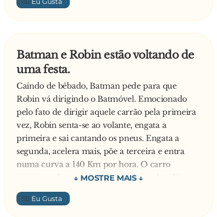
👍🏼
Você ri de piadas sobre matemáticos.
Você considera qualquer curso não-científico
"fácil".
Você não entende como algumas pessoas
Batman e Robin estão voltando de
podem achar difícil programar um DVD.
uma festa.
Você assistiu "Apollo 13" e achou que os
verdadeiros heróis foram os caras no "Controle
Caindo de bêbado, Batman pede para que
da Missão".
Robin vá dirigindo o Batmóvel. Emocionado
Você assume que um "cavalo" é equivalente a
pelo fato de dirigir aquele carrão pela primeira
uma "esfera" para facilitar os cálculos.
vez, Robin senta-se ao volante, engata a
Uma criança de quatro anos lhe pergunta por
primeira e sai cantando os pneus. Engata a
que o céu e azul e você tenta explicar toda a
segunda, acelera mais, põe a terceira e entra
teoria da absorção atmosférica.
numa curva a 140 Km por hora. O carro
Você vai a uma loja de informática e os
começa a derrapar, ele reduz a marcha, dá um
vendedores não conseguem responder suas
cutucão no freio, corrige o percurso, acelera
👍🏼
perguntas.
novamente, põe a terceira novamente e assim
O que você mais gosta no Natal é montar os
vai até chegarem a Batcaverna. Assim que o