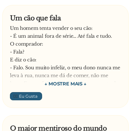
Um cão que fala
Um homem tenta vender o seu cão:
- É um animal fora de série… Até fala e tudo.
O comprador:
- Fala?
E diz o cão:
- Falo. Sou muito infeliz, o meu dono nunca me
leva à rua, nunca me dá de comer, não me
lava… Eu que fui um herói na guerra, que tenho
pedigree e até já fui condecorado duas vezes.
👍🏼
Os dois homens retiram-se para dentro de casa.
Intrigado, pergunta o comprador:
- Então, com um cão com um talento tão raro,
porque é que o quer vender?
O maior mentiroso do mundo
E responde o homem: