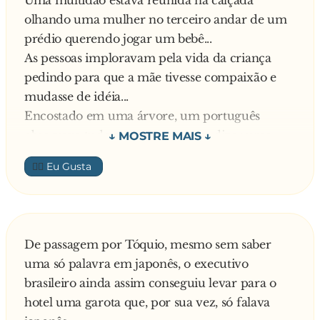
Uma multidão estava reunida na calçada
Solteira: Desesperada Machista: Homem macho
Você já abriu alguma coisa "só para ver como é
olhando uma mulher no terceiro andar de um
Feminista: l**...
por dentro".
prédio querendo jogar um bebê...
Você guarda peças de eletrodomésticos
As pessoas imploravam pela vida da criança
estragados.
pedindo para que a mãe tivesse compaixão e
Você assiste filmes de ficção cientifica e fica
mudasse de idéia...
procurando cenas que estão cientificamente
Encostado em uma árvore, um português
incorretas.
observava tudo atentamente sem dizer uma
Você tem o habito de estragar coisas tentando
palavra...
descobrir como elas funcionam.
👍🏼
Foi quando a mãe jogou a criança que ele
demonstrou reflexos fantásticos... empurrou
um, desviou do outro, afastou mais dois e num
salto espetacular foi buscar a criança em plena
De passagem por Tóquio, mesmo sem saber
queda... salvando-lhe a vida...
uma só palavra em japonês, o executivo
A multidão mal acreditava no que tinha visto...
brasileiro ainda assim conseguiu levar para o
gritavam: herói!!! herói!!! herói!!!
hotel uma garota que, por sua vez, só falava
O português lembrou de quando era goleiro da