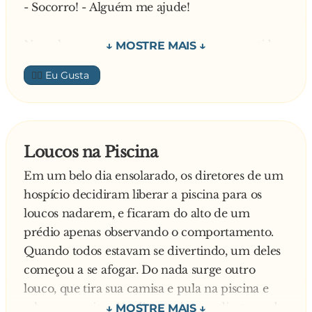
- Socorro! - Alguém me ajude!
Atrevida: Insolente e mal-educada.
Nessa hora, surge do nada um homem vestido
de preto com uma máscara preta, chapéu preto
Solteiro: Bon vivant.
👍🏼
e uma espada.
Solteira: Desesperada.
O homem luta bravamente com sua espada até
que num dado momento, depois de mais de
Machista: Machão.
Loucos na Piscina
quinze minutos de combate, faz uma marca Z
Em um belo dia ensolarado, os diretores de um
no peito de um dos bandidos. O outro meliante
Feminista: l**....
hospício decidiram liberar a piscina para os
foge, mas também recebe uma marca Z na
loucos nadarem, e ficaram do alto de um
testa.
prédio apenas observando o comportamento.
Quando todos estavam se divertindo, um deles
Eles fogem correndo.
começou a se afogar. Do nada surge outro
louco, que tira sua camisa e pula na piscina e
O português, ainda no chão é ajudado pelo
salva seu amigo. No dia seguinte os diretores do
homem.