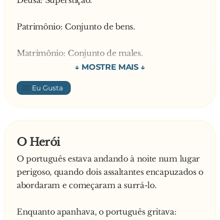
Deusa: Superstição.
c**... (pois não usava calcinha)... Em dado
momento ela olha pro céu e suspira:
Patrimônio: Conjunto de bens.
— Ahhh que céu estrelado ! O papagaio lá de
baixo responde:
Matrimônio: Conjunto de males.
— Ahh que c*u arregaçado...
Herói: Ídolo.
👍🏼
h**...: d**....
Homem público: Homem conhecido e
O Herói
importante que desenvolve atividade pública ou
O português estava andando à noite num lugar
política.
perigoso, quando dois assaltantes encapuzados o
abordaram e começaram a surrá-lo.
Mulher pública: p**....
Enquanto apanhava, o português gritava:
Atrevido: Ousado e valente.