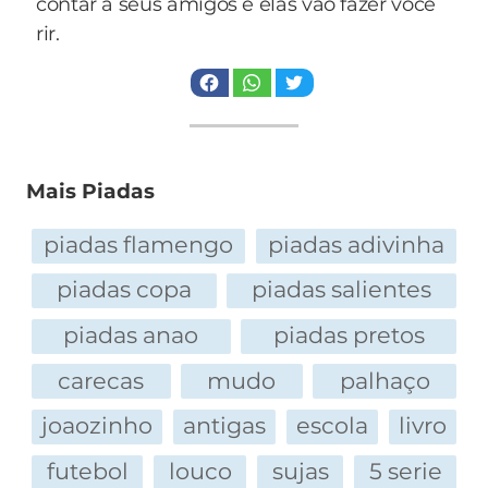
contar a seus amigos e elas vão fazer você
rir.
Mais Piadas
piadas flamengo
piadas adivinha
piadas copa
piadas salientes
piadas anao
piadas pretos
carecas
mudo
palhaço
joaozinho
antigas
escola
livro
futebol
louco
sujas
5 serie