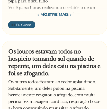
pipa para o seu filho.
Você passa horas realizando o relatório de um
- Vamos lá pra o senhor ver.
experimento que durou alguns minutos.
Você tem um bichinho de estimação com o
Os dois foram até lá. Quando chegaram en
👍🏼
nome de um grande cientista.
frente a la estátua, el general de la estátua falou
Você ri de piadas sobre matemáticos.
contrariado:
Você considera qualquer curso não-científico
"fácil".
- Eu te pedi um caballo blanco e não um b**...
Os loucos estavam todos no
Você não entende como algumas pessoas
velho.
hospicio tomando sol quando de
podem achar difícil programar um DVD.
repente, um deles caiu na piscina e
Você assistiu "Apollo 13" e achou que os
foi se afogando.
verdadeiros heróis foram os caras no "Controle
da Missão".
Os outros todos ficaram ao redor aplaudindo.
Você assume que um "cavalo" é equivalente a
Subitamente, um deles pulou na piscina
uma "esfera" para facilitar os cálculos.
heroicamente resgatou o afogado, com muita
Uma criança de quatro anos lhe pergunta por
pericia fez massagem cardíaca, respiração boca-
que o céu e azul e você tenta explicar toda a
a- boca conseguindo ressussitar o afogado.