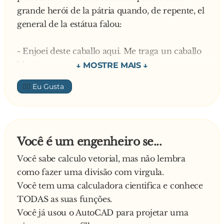
grande herói de la pátria quando, de repente, el
general de la estátua falou:
- Enjoei deste caballo aqui. Me traga un caballo
blanco.
👍🏼
O assessor tomou um susto:
- O quê?
Você é um engenheiro se...
- É isso mesmo que você ouviu: me traga un
Você sabe calculo vetorial, mas não lembra
caballo blanco.
como fazer uma divisão com virgula.
Você tem uma calculadora cientifica e conhece
O assessor correu até o palácio e foi avisar o
TODAS as suas funções.
velho dictador que el general de la estátua
Você já usou o AutoCAD para projetar uma
falava. El dictador non acreditou.