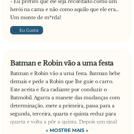
deverias ser sportinguista. Afinal, de que equipa
- Eu prefiro que ele seja recordado como um
és tu?
herói na cama e não como aquilo que ele era…
Responde o menino:
Um monte de m*rda!
- Sou Benfiquista.
👍🏼
E o repórter volta a escrever em seu
caderninho:
- “Delinquente benfiquista assassina
brutalmente animal doméstico indefeso”.
Batman e Robin vão a uma festa
Batman e Robin vão a uma festa. Batman bebe
demais e pede a Robin que lhe guie o carro.
Este aceita e fica radiante por conduzir o
Batmobil. Agarra a manete das mudanças com
determinação, mete a primeira, passa para a
segunda, terceira, quarta e quinta reduz para
quarta e volta a pôr a quinta. Depois um sinal
vermelho, mete em ponto morto. Bem