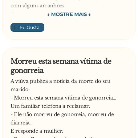
com alguns arranhões.
Ao ver a cena, um jornalista, pertencente a um
jornal local, que passava pelo local correu para
👍🏼
ser o primeiro a cobrir o acontecimento e
escreveu no seu caderninho:
- “Bravo pequeno herói portista salva amigo das
garras de animal feroz”.
Morreu esta semana vítima de
- Mas eu não sou portista – Disse o menino.
gonorreia
E então, o repórter corrige para:
- “Jovem sportinguista, salva amigo do ataque
A viúva publica a notícia da morte do seu
de um cão.”
marido:
- Mas eu também não sou sportinguista – Disse
- Morreu esta semana vítima de gonorreia…
o menino novamente.
Um familiar telefona a reclamar:
Diz o jornalista:
- Ele não morreu de gonorreia, morreu de
- Desculpa outra vez, apenas pensei que como
diarreia…
estamos num Porto-Sporting e não és portista,
E responde a mulher: