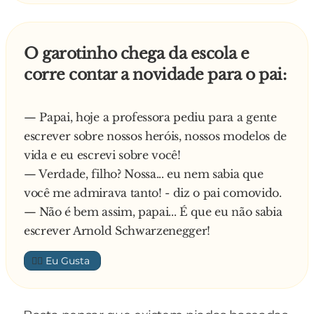
Os colegas dele olham espantados e um deles
diz:
- Joaquim, você ficou louco?
O garotinho chega da escola e
Que história é essa de bancar o herói e ser
corre contar a novidade para o pai:
contaminado pelo HIV?
Então Joaquim solta uma gargalhada e
responde:
— Papai, hoje a professora pediu para a gente
- Tudo bem, gente! Não se preocupem... Eu uso
escrever sobre nossos heróis, nossos modelos de
c**...!
vida e eu escrevi sobre você!
— Verdade, filho? Nossa... eu nem sabia que
você me admirava tanto! - diz o pai comovido.
— Não é bem assim, papai... É que eu não sabia
escrever Arnold Schwarzenegger!
👍🏼