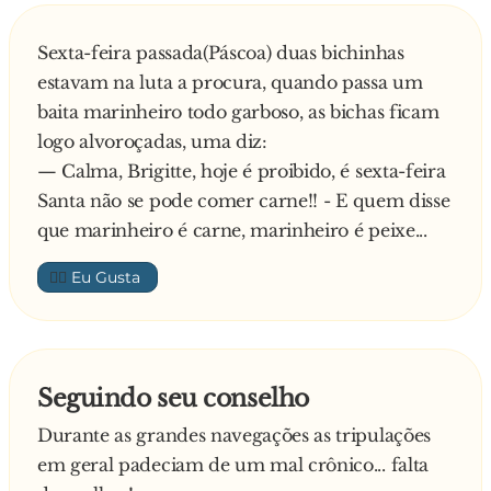
A loira achou a proposta razoável e seguiu com
ele para um bote salva-vidas onde viajaria
Sexta-feira passada(Páscoa) duas bichinhas
clandestina. O marinheiro ficou de lhe trazer
estavam na luta a procura, quando passa um
comida e água, todas as noites. E assim foi
baita marinheiro todo garboso, as bichas ficam
durante 2 semanas: ele trazia comida, água e
logo alvoroçadas, uma diz:
aproveitava e dava-lhe uma q**.... Comida, água
— Calma, Brigitte, hoje é proibido, é sexta-feira
e q**...… Comida, água e q**...…
Santa não se pode comer carne!! - E quem disse
Até que um dia o Capitão, junto com um grupo
que marinheiro é carne, marinheiro é peixe...
de inspectores, foi fazer uma inspecção aos
botes e descobriram a loira. Ela, sem outra saída,
👍🏼
resolveu contar a verdade.
- Olha, eu estou aqui seguindo para a América,
porque um marinheiro trouxe-me para aqui.
Todas as noites ele traz-me comida e água, e vai
Seguindo seu conselho
ser assim até chegar à América… Ainda falta
Durante as grandes navegações as tripulações
muito?
em geral padeciam de um mal crônico... falta
E o capitão: