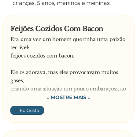
crianças, 5 anos, meninos e meninas.
Feijões Cozidos Com Bacon
Era uma vez um homem que tinha uma paixão
terrível:
feijões cozidos com bacon.
Ele os adorava, mas eles provocavam muitos
gases,
criando uma situação um pouco embaraçosa ao
homem. Um
dia, ele conheceu uma garota e se apaixonou.
👍🏼
Quando estava aparente que eles iriam se casar,
ele