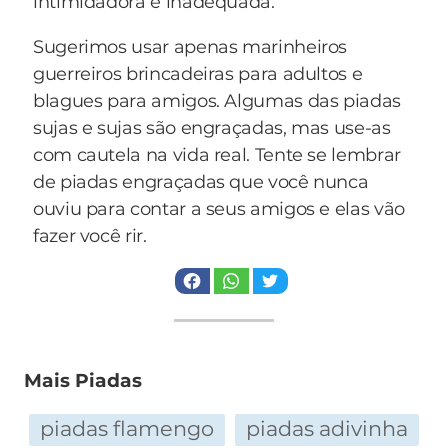
intimidadora e inadequada.
resistia aos belos dotes da loira, aproveitava pra
dar uma trepada.
Sugerimos usar apenas marinheiros
Até que um dia o Capitão foi fazer uma
guerreiros brincadeiras para adultos e
inspeção nos botes e então se deparou com a
blagues para amigos. Algumas das piadas
linda loira, ficando boquiaberto:
sujas e sujas são engraçadas, mas use-as
- O que uma mulher como você faz por aqui?
com cautela na vida real. Tente se lembrar
E ela, sem outra saída, resolveu contar a
de piadas engraçadas que você nunca
verdade:
ouviu para contar a seus amigos e elas vão
- Olha, eu estou aqui seguindo para a Europa
fazer você rir.
porque um marinheiro me trouxe. Todas as
noites ele me traz comida, água e nós damos
uma trepada, e vai ser assim ate chegarmos à
Europa. O senhor sabe se ainda falta muito?
- Olha moça, eu acho que ainda vai demorar
Mais Piadas
um bocado - disse o Capitão - Esta é a barca que
faz a travessia Rio-Niterói!
piadas flamengo
piadas adivinha