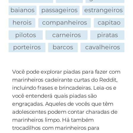
Obra Divina, até mesmo com coisas
baianos
passageiros
estrangeiros
aparentemente inúteis...
- Sim, irmã, e daí?
herois
companheiros
capitao
- Seguimos o seu conselho, e resolvemos usar
pilotos
carneiros
piratas
aquela estranha matéria para fazer velas!
porteiros
barcos
cavalheiros
Você pode explorar piadas para fazer com
marinheiros cadeirante curtas do Reddit,
incluindo frases e brincadeiras. Leia-os e
você entenderá quais piadas são
engraçadas. Aqueles de vocês que têm
adolescentes podem contar charadas de
marinheiros limpo. Há também
trocadilhos com marinheiros para