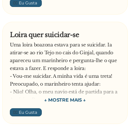
👍🏼
Loira quer suicidar-se
Uma loira boazona estava para se suicidar. Ia
atirar-se ao rio Tejo no cais do Ginjal, quando
apareceu um marinheiro e pergunta-lhe o que
estava a fazer. E responde a loira:
- Vou-me suicidar. A minha vida é uma treta!
Preocupado, o marinheiro tenta ajudar:
- Não! Olha, o meu navio está de partida para a
América. Porque é que tu não vens comigo, e
depois pensas o que fazer? Se ao chegares lá,
👍🏼
ainda quiseres suicidar-te, pelo menos
conheceste a América.