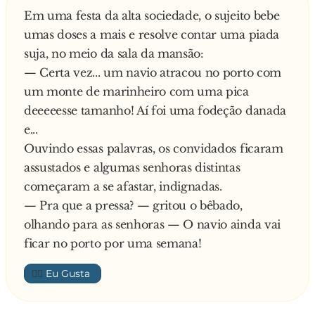
pensou:
Em uma festa da alta sociedade, o sujeito bebe
umas doses a mais e resolve contar uma piada
- Ela nunca vai se casar comigo se eu continuar
suja, no meio da sala da mansão:
desse
— Certa vez... um navio atracou no porto com
jeito.
um monte de marinheiro com uma pica
deeeeesse tamanho! Aí foi uma fodeção danada
Então, ele fez um supremo sacrifício e largou os
e...
feijões.
Ouvindo essas palavras, os convidados ficaram
assustados e algumas senhoras distintas
Pouco depois eles se casaram...
começaram a se afastar, indignadas.
— Pra que a pressa? — gritou o bêbado,
Alguns meses depois, ao sair em serviço, o carro
olhando para as senhoras — O navio ainda vai
dele
ficar no porto por uma semana!
quebrou e, como eles viviam fora da cidade, ele
telefonou para sua esposa dizendo a ela que
👍🏼
chegaria
atrasado porque teria de voltar a pé.