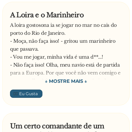
No caminho de volta para casa, ele passou por
A Loira e o Marinheiro
um pequeno
A loira gostosona ia se jogar no mar no cais do
restaurante, que exalava um maravilhoso e
porto do Rio de Janeiro.
inebriante
- Moça, não faça isso! - gritou um marinheiro
aroma de feijões cozidos com bacon.
que passava.
- Vou me jogar, minha vida é uma d**...!
Como ainda tinha que andar alguns
- Não faça isso! Olha, meu navio está de partida
quilômetros até em
para a Europa. Por que você não vem comigo e
casa, ele pensou que qualquer efeito negativo
pensa melhor? Se, chegando lá, você ainda
passaria
quiser se matar, pelo menos terá conhecido a
muito antes de chegar.
👍🏼
Europa.
A loira achou a proposta razoável e seguiu com
Não teve dúvidas, entrou e pediu, babando,
ele para um bote salva-vidas, onde viajaria
duas porções
clandestinamente. Durante duas semanas, ele a
caprichadas de feijões. Já retornando para casa,
Um certo comandante de um
visitava à noite trazendo comida, água e
sua