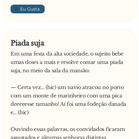
voltando para a porta e vendo aquele homem
Ela, sem saída, lhe contou a verdade:
👍🏼
ali parado, pergunta:
- O senhor sabe onde estamos?
— Olha, eu estou aqui, seguindo para a Europa,
O oficial da marinha por sua vez responde com
porque um marinheiro me trouxe. Todas as
outra pergunta:
noites ele me traz comida e água, e como
Piada suja
- E vocês sabem quem sou eu?
agradecimento eu dou para ele. E vai ser assim
Em uma festa da alta sociedade, o sujeito bebe
Um dos marinheiros vai e diz:
até chegarmos à Europa... Ainda falta muito?
umas doses a mais e resolve contar uma piada
- É gente, o nosso caso é serio. Nós não sabemos
suja, no meio da sala da mansão:
onde estamos, e esse babaca aí não sabe nem
— Não sei, moça. Mas, pelo que me consta, esta
quem é!
é a barca que faz a travessia Rio?Niteró.
— Certa vez... (hic) um navio atracou no porto
com um monte de marinheiro com uma pica
deeeeesse tamanho! Aí foi uma fodeção danada
e... (hic)
Ouvindo essas palavras, os convidados ficaram
assustados e algumas senhoras distintas