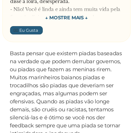
disse a loira, desesperada.
- Não! Você é linda e ainda tem muita vida pela
frente! - dizia o marinheiro, tentando
convencê-la - Olha, o meu navio está de partida
👍🏼
para a Europa. Por que você não vem comigo, e
depois pensa no que faz?
- Ah, não sei... - disse ela, indecisa, como toda
Basta pensar que existem piadas baseadas
boa loira.
na verdade que podem derrubar governos,
- Se você chegar lá e ainda quiser se matar, pelo
ou piadas que fazem as meninas rirem.
menos você conheceu a Europa!
Muitos marinheiros baianos piadas e
- Ah, até que é uma boa idéia - disse ela,
trocadilhos são piadas que deveriam ser
animando-se e acompanhando o marinheiro
engraçadas, mas algumas podem ser
até um bote salva-vidas onde ela viajaria,
ofensivas. Quando as piadas vão longe
clandestina.
demais, são cruéis ou racistas, tentamos
O marinheiro ficou de trazer comida e água
silenciá-las e é ótimo se você nos der
todas as noites pra ela. E assim foi durante mais
feedback sempre que uma piada se tornar
de um mês. Ele trazia comida, água e como não