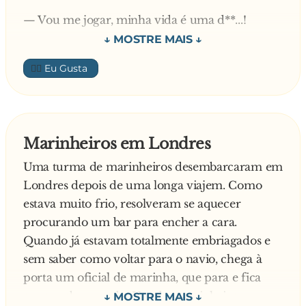
O marinheiro obedeceu:
— Vou me jogar, minha vida é uma d**...!
— Viu só? Não precisou amputar! Caiu sozinho!
— Não faça isso! Olha, meu navio está de
👍🏼
partida para a Europa. Por que você não vem
comigo e pensa melhor? Se, chegando lá, você
ainda quiser se matar, pelo menos terá
conhecido a Europa.
Marinheiros em Londres
Uma turma de marinheiros desembarcaram em
A loira achou a proposta razoável e seguiu com
Londres depois de uma longa viajem. Como
ele para um bote salva-vidas, onde viajaria
estava muito frio, resolveram se aquecer
clandestinamente.
procurando um bar para encher a cara.
Quando já estavam totalmente embriagados e
Durante duas semanas ele a visitava à noite
sem saber como voltar para o navio, chega à
trazendo comida, água e transava com ela.
porta um oficial de marinha, que para e fica
Comida, água e crau. Até que um dia o capitão
apenas observando. Um dos marinheiros
fez uma inspeção nos botes e descobriu a loira.