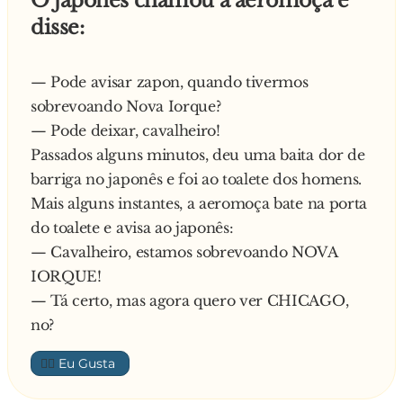
O japonês chamou a aeromoça e
saudades!
disse:
E CRAU de novo no anão.
— Ô, baixote, como eu já te falei, se você quiser,
pode falar pra todo mundo que foi você quem
— Pode avisar zapon, quando tivermos
me traçou!
sobrevoando Nova Iorque?
No dia seguinte, mais prevenido, o baixinho
— Pode deixar, cavalheiro!
chamou um amigo seu, também anão, pra
Passados alguns minutos, deu uma baita dor de
acompanhá-lo. No meio do caminho avistam
barriga no japonês e foi ao toalete dos homens.
do outro lado da rua, o negão e então ele
Mais alguns instantes, a aeromoça bate na porta
comenta com o amigo:
do toalete e avisa ao japonês:
— Tá vendo aquele negão ali? Sabia que eu já
— Cavalheiro, estamos sobrevoando NOVA
tracei ele?
IORQUE!
— Eu também. Vamos correr!
— Tá certo, mas agora quero ver CHICAGO,
no?
👍🏼