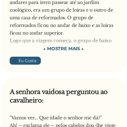
andares para irem passear até ao jardim
infinita?
zoológico, era um grupo de loiras e o outro de
Respondendo o padre:
uma casa de reformados. O grupo de
- Sim, meu filho, a Misericórdia de Deus é
reformados ficou no andar de baixo e as loiras
infinita, mas Ele não vai acreditar que você
ficou no andar superior.
esteja arrependido!
Logo que a viagem começa, o grupo de baixo
sempre muito animado está a divertir-se
imenso. Um dos velhinhos apercebe-se que não
👍🏼
ouve nada do andar superior e, sendo ele um
perfeito cavalheiro, decide ir até lá investigar.
Quando chega ao andar de cima, vê as loiras
todas com um ar muito assustado, espantadas e
A senhora vaidosa perguntou ao
agarradas ao banco da frente. Ele pergunta:
cavalheiro:
- Que diabo se passa aqui? Lá em baixo estamos
a divertir-nos imenso!
Uma das loiras olha e diz:
"Vamos ver... Que idade o senhor me dá?"
- Sim, mas vocês têm um condutor!
Ah! – exclama ele – pelos cabelos dou-lhe vinte