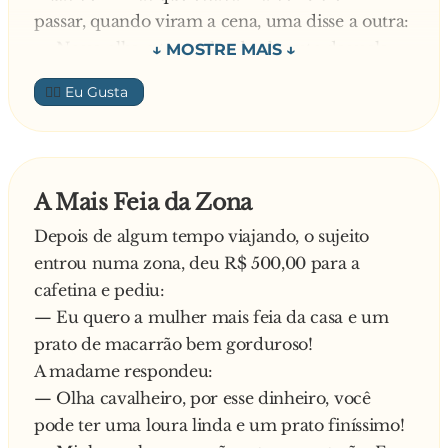
passar, quando viram a cena, uma disse a outra:
— Nossa olha o tamanho do charuto daquele
cavalheiro.
👍🏼
Responde a outra mais indignada ainda:
— O tamanho do charuto não é nada, o
estranho é a cara que ele está fazendo!
A Mais Feia da Zona
Depois de algum tempo viajando, o sujeito
entrou numa zona, deu R$ 500,00 para a
cafetina e pediu:
— Eu quero a mulher mais feia da casa e um
prato de macarrão bem gorduroso!
A madame respondeu:
— Olha cavalheiro, por esse dinheiro, você
pode ter uma loura linda e um prato finíssimo!