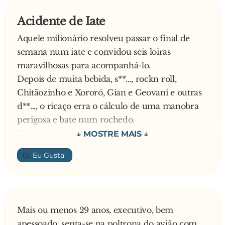
Comodista - Peida sem se mexer.
Acidente de Iate
Aquele milionário resolveu passar o final de
Convencido - Peida e diz que seu p**... é o mais
semana num iate e convidou seis loiras
fedido.
maravilhosas para acompanhá-lo.
Depois de muita bebida, s**..., rockn roll,
Cínico - Peida e ainda ri.
Chitãozinho e Xororó, Gian e Geovani e outras
d**..., o ricaço erra o cálculo de uma manobra
Corajoso - Avisa que vai p**....
perigosa e bate num rochedo.
Como ninguém sabia nadar, ficaram ali à merce
Curioso - Peida e fica perguntando quem foi.
da sorte, boiando que nem m**..., até que surgiu
👍🏼
um helicóptero para salvá-lo. O piloto do
Delegado - Prende o p**....
helicóptero jogou um cabo e os sete se
penduraram nele. Mas assim que o helicóptero
Desastrado - Vai p**... e caga.
começou a voar o piloto avisou que um deles
Mais ou menos 29 anos, executivo, bem
teria que se sacrificar, pois com tanto peso o
Descarado - Peida e põe a culpa nos outros.
apessoado, senta-se na poltrona do avião com