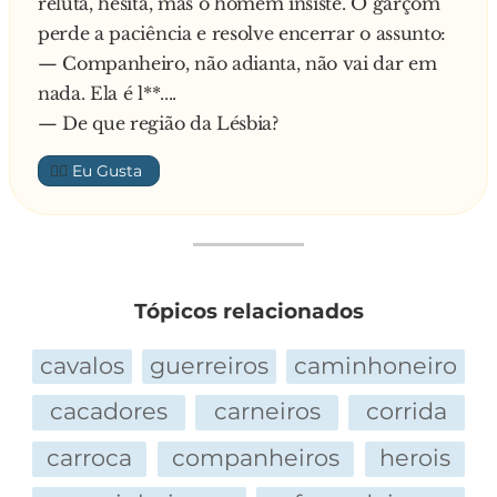
reluta, hesita, mas o homem insiste. O garçom
perde a paciência e resolve encerrar o assunto:
— Companheiro, não adianta, não vai dar em
nada. Ela é l**....
— De que região da Lésbia?
👍🏼
Tópicos relacionados
cavalos
guerreiros
caminhoneiro
cacadores
carneiros
corrida
carroca
companheiros
herois