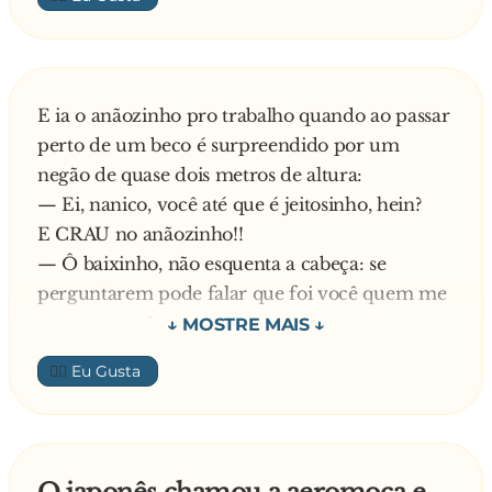
fácil fico freguês!
— Sim, mamãe... Quem é essa?
O homem levanta-se e sai andando, mas o
garçom grita:
— Sou eu, com 19 anos...
— Ei, espere aí! Ainda falta uma palavra!
E ia o anãozinho pro trabalho quando ao passar
O homem responde, sem se virar:
perto de um beco é surpreendido por um
— E este aqui do seu lado?
— f**...-se!
negão de quase dois metros de altura:
— Ei, nanico, você até que é jeitosinho, hein?
— O seu pai, com 20 anos... Isto era um
E CRAU no anãozinho!!
cavalheiro!
— Ô baixinho, não esquenta a cabeça: se
perguntarem pode falar que foi você quem me
traçou, certo?
No dia seguinte o nanico foi mais esperto e
👍🏼
tomou outro caminho. E não é que ele
encontrou o mesmo "cavalheiro" do dia
anterior?
— Opa, olha só quem vem lá... já estava com