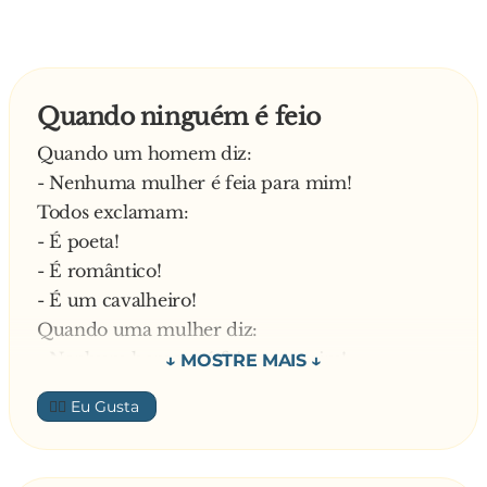
Quando ninguém é feio
Quando um homem diz:
- Nenhuma mulher é feia para mim!
Todos exclamam:
- É poeta!
- É romântico!
- É um cavalheiro!
Quando uma mulher diz:
- Nenhum homem é feio para mim!
Todos exclamam:
👍🏼
- É uma oferecida!
- Qualquer um serve!
- É uma p*ta!