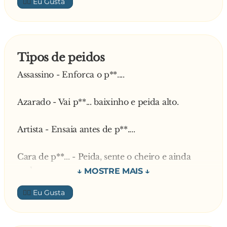
👍🏼
bar.
Sentindo que ele deveria começar uma
conversa, enquanto eles estavam bebendo
uísque, o cavalheiro pergunta:
Tipos de peidos
- E quantos você já pegou?
Assassino - Enforca o p**....
- Você é o oitavo!
Azarado - Vai p**... baixinho e peida alto.
Artista - Ensaia antes de p**....
Cara de p**... - Peida, sente o cheiro e ainda
reclama.
👍🏼
Cavalheiro - Responsabiliza-se pelo p**... da
namorada.