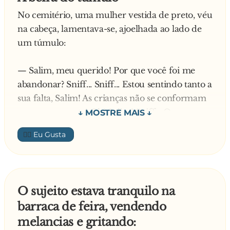
pergunta:
No cemitério, uma mulher vestida de preto, véu
— Pois não, cavalheiro, no que posso ajudá-lo?
na cabeça, lamentava-se, ajoelhada ao lado de
O homem respondeu:
um túmulo:
— Sou da companhia telefônica, vim instalar
sua linha...
— Salim, meu querido! Por que você foi me
abandonar? Sniff... Sniff... Estou sentindo tanto a
sua falta, Salim! As crianças não se conformam
com a sua morte! Oh! Salim! Sniff... Que
desgraça que foi acontecer com a gente!
👍🏼
Nesse instante um senhor passa pela mulher e
nota que a inscrição na lápide do túmulo dizia:
"Aqui jaz Jacó". Comovido, ao ver a mulher tão
O sujeito estava tranquilo na
transtornada, aproximou-se para ajudá-la:
barraca de feira, vendendo
melancias e gritando:
— Desculpe, a senhora deve ter se enganado de