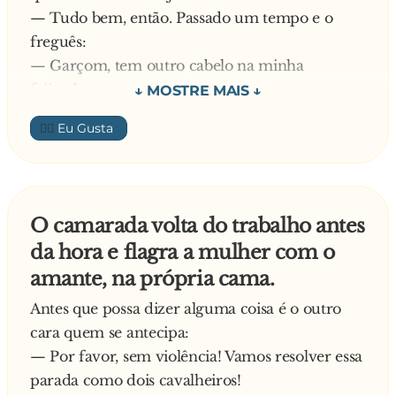
Chegando lá ele falou pro patrão:
— Tudo bem, então. Passado um tempo e o
— Ô patrão, tem um fi da égua aí, querendo
freguês:
compra só a metade da melancia...
— Garçom, tem outro cabelo na minha
Quando ele olhou pra trás e viu o homem,
feijoada.
complementou.
— Fique tranqüilo, senhor, tenho certeza que é
— E esse cavalheiro aqui, vai levar a outra
👍🏼
do saco do feijão de novo...
metade.
— Ô, garçom, car**ho! Tem um monte de
cabelo na minha feijoada!!!
— Tudo bem, senhor, vou trocar seu prato, mas
O camarada volta do trabalho antes
tenho certeza que é do saco do feijão.
da hora e flagra a mulher com o
— Ótimo, melhor assim.
amante, na própria cama.
— Ô feijão! Vem aqui trocar o prato do
cavalheiro!!!
Antes que possa dizer alguma coisa é o outro
cara quem se antecipa:
— Por favor, sem violência! Vamos resolver essa
parada como dois cavalheiros!