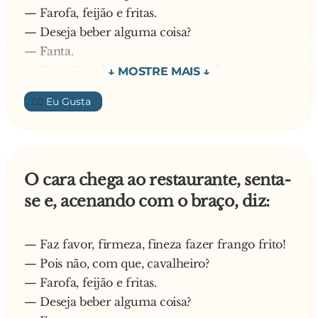
— Farofa, feijão e fritas.
— Deseja beber alguma coisa?
— Fanta.
— Um pãozinho para esperar a refeição?
— Faça fatiado.
👍🏼
O garçom serve o cliente inconformado com o
fato dele falar tudo com F, e volta depois que o
sujeito termina a refeição.
— Vai querer sobremesa?
O cara chega ao restaurante, senta-
— Frutas frescas.
se e, acenando com o braço, diz:
— Tem alguma preferência?
— Figo
Depois da sobremesa, ainda curioso, o garçom
— Faz favor, firmeza, fineza fazer frango frito!
pergunta:
— Pois não, com que, cavalheiro?
— O senhor deseja um café?
— Farofa, feijão e fritas.
— Forte e fervido.
— Deseja beber alguma coisa?