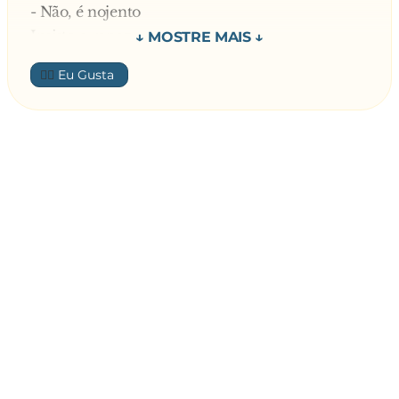
- Não, é nojento
Insiste o rapaz:
- Vá lá
👍🏼
- Não dou! – recusa novamente a rapariga.
Sem desistir, mais uma vez pede:
- Dá lá só um!
- Não! – responde a rapariga.
E o discurso manteve-se assim durante um
tempo. Entretanto a porta abre-se, surge a irmã
desgrenhada e sonolenta e diz:
- Olhe cavalheiro, o meu pai diz para eu dar o
beijinho onde você quiser; se for preciso até ele
vem cá abaixo e também dá, mas, por favor, tire
a mão da campainha da porta que a gente quer
dormir