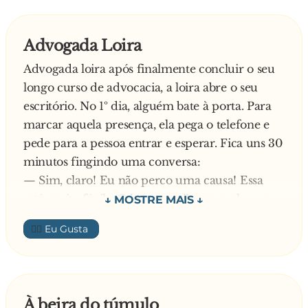
Advogada Loira
Advogada loira após finalmente concluir o seu
longo curso de advocacia, a loira abre o seu
escritório. No 1º dia, alguém bate à porta. Para
marcar aquela presença, ela pega o telefone e
pede para a pessoa entrar e esperar. Fica uns 30
minutos fingindo uma conversa:
— Sim, claro! Eu não perco uma causa! Essa
está muito fácil... O homem olha para ela com
uma cara desconfiada!
👍🏼
— Com certeza, no próximo julgamento o juiz
nos dará sentença favorável e venceremos!
E assim ficou enrolando. Quando desligou, após
aquela "longa conversa", toda educada, ela
À beira do túmulo