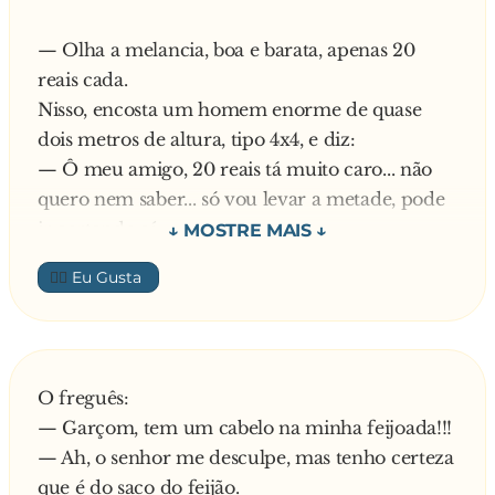
túmulo. Esse daí está escrito: Jacó!
— Olha a melancia, boa e barata, apenas 20
— Não me enganei não, cavalheiro! É que Salim
reais cada.
nunca punha nada no nome dele!
Nisso, encosta um homem enorme de quase
dois metros de altura, tipo 4x4, e diz:
— Ô meu amigo, 20 reais tá muito caro... não
quero nem saber... só vou levar a metade, pode
ir cortando aí.
O coitado, apavorado diz ao homem:
👍🏼
— Olha senhor, eu não sou o dono da barraca e
não posso cortar... mas o senhor aguarde um
instante que o patrão está em outra barraca ali
na frente e eu vou falar com ele. Se ele
O freguês:
autorizar, eu corto a melancia pro senhor.
— Garçom, tem um cabelo na minha feijoada!!!
Disse isso e foi falar com o patrão, só que ele
— Ah, o senhor me desculpe, mas tenho certeza
não notou que o homem foi atrás dele.
que é do saco do feijão.