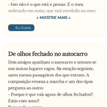
- Isto não é o que está a pensar. É o meu
ordenado em notas, que está enrolado no meu
bolso.
E diz a mulher:
👍🏼
- Então o senhor deve ser um empregado
exemplar…
Intrigado pergunta o homem:
- Porquê?
De olhos fechado no autocarro
E responde a mulher:
Dois amigos apanham o autocarro e sentam-se
- Porque desde que estou aqui, já senti três
nos únicos lugares vagos. Na estação seguinte,
aumentos salariais!!!
saem menos passageiros dos que entram. A
composição retoma a marcha e um dos tipos
pergunta ao outro:
- Porque é que vais agora de olhos fechados?!
Estás com sono?!