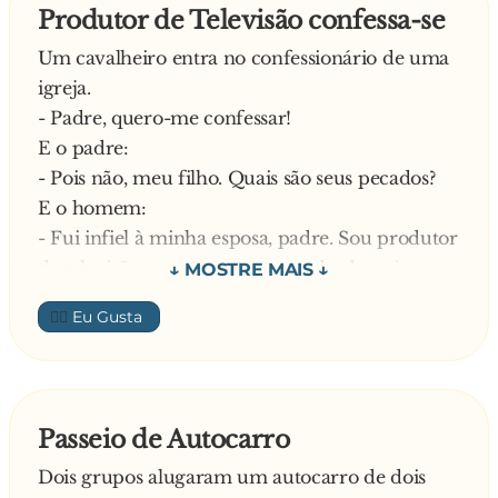
Produtor de Televisão confessa-se
Um cavalheiro entra no confessionário de uma
igreja.
- Padre, quero-me confessar!
E o padre:
- Pois não, meu filho. Quais são seus pecados?
E o homem:
- Fui infiel à minha esposa, padre. Sou produtor
de televisão e, na semana passada, dormi com a
Soraia Chaves. Nesta semana, dormi com a Rita
👍🏼
Andrade.
E o padre:
- Lamento filho, mas não posso dar-lhe a
absolvição.
Passeio de Autocarro
E o homem:
Dois grupos alugaram um autocarro de dois
- Porquê? A misericórdia do Senhor não é