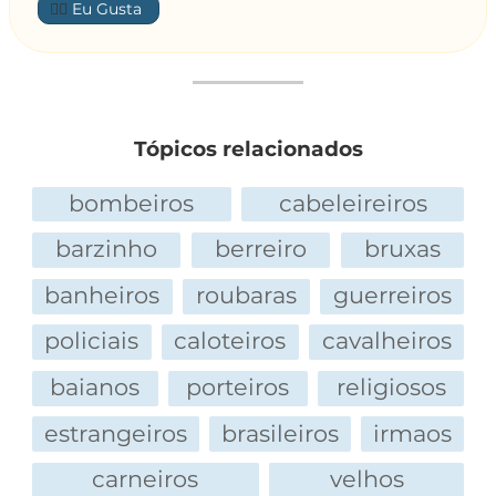
👍🏼
prá gostosa da tua mulher."
Homem 2: "Vai tomar no..., seu p...!! Até mais!"
Homem 1 sai pensando: "Gente finíssima!"
Homem 2 sai pensando: "Esse cara é muito
gente boa."
Tópicos relacionados
bombeiros
cabeleireiros
barzinho
berreiro
bruxas
banheiros
roubaras
guerreiros
policiais
caloteiros
cavalheiros
baianos
porteiros
religiosos
estrangeiros
brasileiros
irmaos
carneiros
velhos