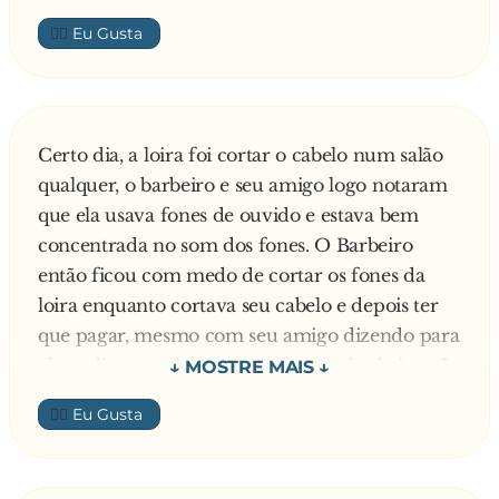
trabalhando?
👍🏼
— Não deu para descobrir não! Ele entrou na
casa 23 da Rua das Amoras e não saiu mais...
Esperei umas 2 horas e cansado, fui embora.
— Raios! Ora pois! Essa é a minha casa!
Certo dia, a loira foi cortar o cabelo num salão
qualquer, o barbeiro e seu amigo logo notaram
que ela usava fones de ouvido e estava bem
concentrada no som dos fones. O Barbeiro
então ficou com medo de cortar os fones da
loira enquanto cortava seu cabelo e depois ter
que pagar, mesmo com seu amigo dizendo para
ele pedir para ela retirar os fones o barbeiro não
pediu e começou a cortar o cabelo da loira e
👍🏼
tentou ter um dialógo com ela:
— Como você quer o corte?
— Está ficando bom assim ?