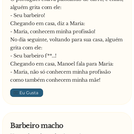
alguém grita com ele:
invés da de 1 real?
- Seu barbeiro!
O menino lambe o sorvete e responde:
Chegando em casa, diz a Maria:
- Porque no dia que eu pegar a de 1 real, o jogo
- Maria, conhecem minha profissão!
acaba!
No dia seguinte, voltando para sua casa, alguém
grita com ele:
- Seu barbeiro f**...!
Chegando em casa, Manoel fala para Maria:
- Maria, não só conhecem minha profissão
como também conhecem minha mãe!
👍🏼
Barbeiro macho