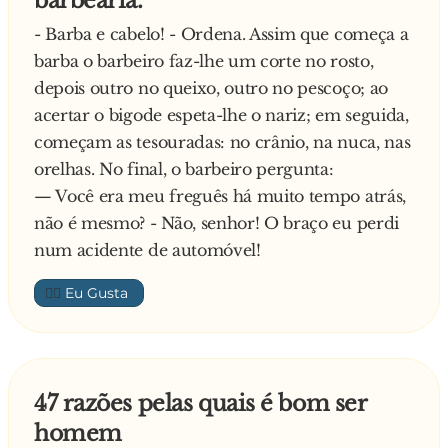
barbearia.
— Carlão, você ainda está aqui? Vai embora! O
meu marido já está pra chegar...
- Barba e cabelo! - Ordena. Assim que começa a
barba o barbeiro faz-lhe um corte no rosto,
depois outro no queixo, outro no pescoço; ao
acertar o bigode espeta-lhe o nariz; em seguida,
começam as tesouradas: no crânio, na nuca, nas
orelhas. No final, o barbeiro pergunta:
— Você era meu freguês há muito tempo atrás,
não é mesmo? - Não, senhor! O braço eu perdi
num acidente de automóvel!
👍🏼
47 razões pelas quais é bom ser
homem