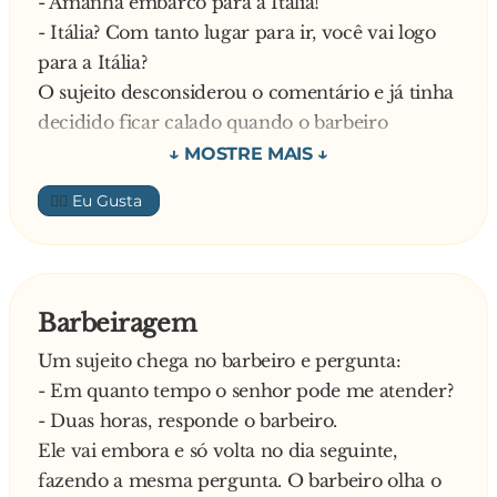
- Amanhã embarco para a Itália!
06. Seus velhos amigos não reparam se você
- Itália? Com tanto lugar para ir, você vai logo
ganhou peso.
para a Itália?
O sujeito desconsiderou o comentário e já tinha
07. Um corte de cabelo no barbeiro e mais
decidido ficar calado quando o barbeiro
rápido,
perguntou:
prático e econômico.
- Vai pela Varig?
👍🏼
- Não, pela Alitalia!
08. Sua bunda nunca é um fator determinante
- p**..., essa é a pior companhia de aviação do
numa
mundo! Vai para qual cidade?
entrevista para emprego.
- Roma!
Barbeiragem
- Roma? Uma cidadezinha de m**..., feia pra
09. Você não precisa pintar as unhas nem
Um sujeito chega no barbeiro e pergunta:
c**...! Vai se hospedar aonde?
perder tardes
- Em quanto tempo o senhor pode me atender?
- No Hilton!
inteiras com a manicure.
- Duas horas, responde o barbeiro.
- No Hilton? Aquilo é um pardieiro! O Hotel
Ele vai embora e só volta no dia seguinte,
mais v**... da Europa! Aposto que vai querer ver
10. Você não tem que carregar uma bolsa cheia
fazendo a mesma pergunta. O barbeiro olha o
o Papa!
de coisas