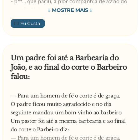
- p**... que pariu, a pior companhia de avião do
mundo. Vai pra que cidade?
Mais adiante outra fechada.
- Roma.
👍🏼
- p**..., que m**...! Cidadezinha feia! Vai se
- Seu barbeiro!
hospedar aonde?
- No Hilton.
- Tudo bem? - cumprimentava Joaquim.
- Que cu, hein! Aquilo é o maior pardieiro! Vai
Um padre foi até a Barbearia do
ver o papa?
De repente ele deu uma fechada feia em um
João, e ao final do corte o Barbeiro
- Claro!
outro carro e por pouco não bateu:
falou:
- Programinha de Índio, hein! Milhões de
pessoas se acotovelando só pra ver o papa.
- Seu barbeiro, f**...! - xingou o motorista.
O sujeito saiu do barbeiro injuriado. No dia
— Para um homem de fé o corte é de graça.
seguinte viajou, curtiu a viagem, que foi ótima.
- Esse daí - comentou Maria - conhece até a sua
O padre ficou muito agradecido e no dia
Logo que voltou fez questão de voltar a
mãe!
seguinte mandou um bom vinho ao barbeiro.
barbearia.
Um pastor foi até a mesma barbearia e ao final
- E aí como foi a viagem? - perguntou o
do corte o Barbeiro diz:
barbeiro.
— Para um homem de fé o corte é de graça.