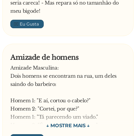
seria careca! - Mas repara só no tamanhão do
meu bigode!
👍🏼
Amizade de homens
Amizade Masculina:
Dois homens se encontram na rua, um deles
saindo do barbeiro:
Homem 1: "E aí, cortou o cabelo?"
Homem 2: "Cortei, por que?"
Homem 1: "Tá parecendo um viado."
Homem 2: "É... mas tua mãe gostou."
Homem 1: "Falou, até mais. Ah, manda um beijo