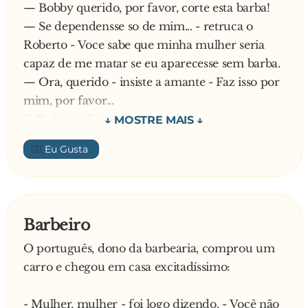
— Bobby querido, por favor, corte esta barba!
— Se dependensse so de mim... - retruca o
Roberto - Voce sabe que minha mulher seria
capaz de me matar se eu aparecesse sem barba.
— Ora, querido - insiste a amante - Faz isso por
mim, por favor...
O Roberto diz ser impossivel, mas a amante é
bem persuasiva e ele finalmente capitula. Assim,
👍🏼
depois do trabalho, ele passa no barbeiro e pede
para cortar a barba.
Depois, ele ainda vai num jantar de negocios, e
so chega bem tarde em casa. Ele se deita sem
Barbeiro
fazer barulho.
O português, dono da barbearia, comprou um
A mulher, ainda meio dormindo, passa a mao
carro e chegou em casa excitadíssimo:
no rosto do Roberto e diz:
— João, o que voce ainda esta fazendo aqui?
- Mulher, mulher - foi logo dizendo. - Você não
Meu marido pode chegar a qualquer