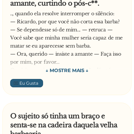
amante, curtindo o pós-c**.
.., quando ela resolve interromper o silêncio:
— Ricardo, por que você não corta essa barba?
— Se dependesse só de mim... — retruca —
Você sabe que minha mulher seria capaz de me
matar se eu aparecesse sem barba.
— Ora, querido — insiste a amante — Faça isso
por mim, por favor...
O sujeito continua dizendo que não dá, até que
não resiste às súplicas da amante e resolve
👍🏼
atender ao pedido. Depois do trabalho ele passa
no barbeiro, em seguida vai a um jantar de
negócios e quando chega em casa a esposa já
está dormindo.
O sujeito só tinha um braço e
Assim que ele se deita, sente a mão da esposa
senta-se na cadeira daquela velha
afagando o seu rosto e a sua voz sonolenta: