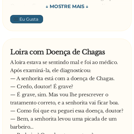
- Rapaz, você não sabe o que me aconteceu. Eu
O pastor ficou muito agradecido e no dia
tava lá no Vaticano tentando ver o papa. Logo
seguinte mandou uma caixa de bombons ao
👍🏼
que o papa chegou na sacada ele olhou pra
Barbeiro.
multidão e desceu. Saiu de lá e começou a
Um rabino foi até a tal barbearia e a história se
andar na minha direção. Foi se aproximando de
repete.
mim cada vez mais. Quando o papa chegou
— Para um homem de fé o corte é de graça.
Loira com Doença de Chagas
bem pertinho de mim ele falou um troço no
No dia seguinte o rabino mandou mais três
meu ouvido. Só pra mim!
A loira estava se sentindo mal e foi ao médico.
outros rabinos para cortar o cabelo...
- E o que o papa falou pra você?
Após examiná-la, ele diagnosticou:
- Cabelinho mal cortado, hein, rapaz!
— A senhorita está com a doença de Chagas.
— Credo, doutor! É grave?
— É grave, sim. Mas vou lhe prescrever o
tratamento correto, e a senhorita vai ficar boa.
— Como foi que eu peguei essa doença, doutor?
— Bem, a senhorita levou uma picada de um
barbeiro...