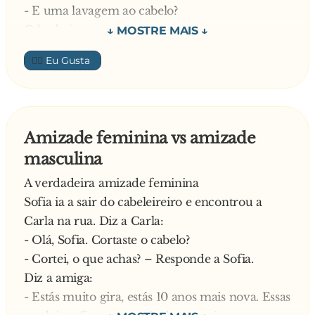
- E uma lavagem ao cabelo?
O barbeiro:
- Três euros.
👍🏼
O tipo:
- E uma barba?
O barbeiro:
- Cinco euros.
Amizade feminina vs amizade
O tipo:
masculina
- Eh lá! Este mês já poupei dezoito euros
—
A verdadeira amizade feminina
Sofia ia a sair do cabeleireiro e encontrou a
Carla na rua. Diz a Carla:
- Olá, Sofia. Cortaste o cabelo?
- Cortei, o que achas? – Responde a Sofia.
Diz a amiga:
- Estás muito gira, estás 10 anos mais nova. Essas