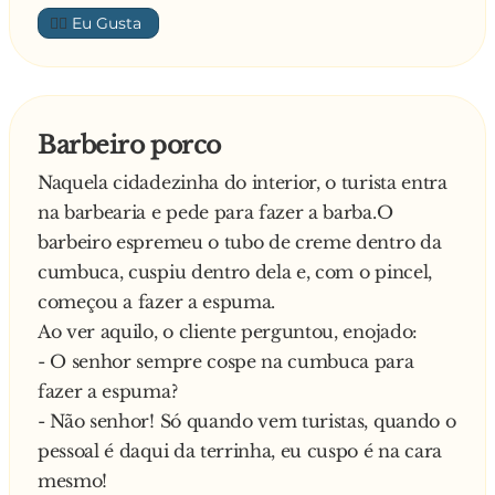
deixava para cortar o cabelo outro dia...
👍🏼
Desconfiado de que sujeito trabalhava para a
concorrência, o barbeiro contratou um menino
para segui-lo, assim que ele saísse dali no dia
seguinte.
Barbeiro porco
No dia seguinte, lá pelas 18 horas, lá vem ele de
Naquela cidadezinha do interior, o turista entra
novo:
na barbearia e pede para fazer a barba.O
— Por favor, quantos tem ainda na minha
barbeiro espremeu o tubo de creme dentro da
frente?
cumbuca, cuspiu dentro dela e, com o pincel,
— Xiii! Hoje está concorrido. Tem ainda 9
começou a fazer a espuma.
pessoas.
Ao ver aquilo, o cliente perguntou, enojado:
— Hum... Vai demorar muito. Volto outro dia...
- O senhor sempre cospe na cumbuca para
— E foi-se embora.
fazer a espuma?
Imediatamente, o menino o seguiu.
- Não senhor! Só quando vem turistas, quando o
Na manha seguinte, o barbeiro chega ansioso
pessoal é daqui da terrinha, eu cuspo é na cara
para o menino e pergunta:
mesmo!
— E então? Para qual concorrente ele está