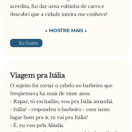
acredita, fui dar uma voltinha de carro e
momento...
descobri que a cidade inteira me conhece!
- Oh, Joaquim, como você quer que eu acredite,
se moramos numa cidade tão grande?!
👍🏼
- Então venha dar um passeio comigo!
E foram os dois. O português dirigia mal pra
Viagem pra Itália
c**... e vira e mexe dava uma fechada n'algum
O sujeito foi cortar o cabelo no barbeiro que
sujeito.
freqüentava há mais de vinte anos.
- Rapaz, tô excitadão, vou pra Itália amanhã.
- Barbeiro! - gritava o sujeito irritado.
- Itália? - respondeu o barbeiro - com tanto
lugar bom pra ir, tu vai pra Itália?
- Viu, Maria? Como eu não estava mentindo -
- É, eu vou pela Alitalia.
dizia Joaquim acenando para o outro motorista.