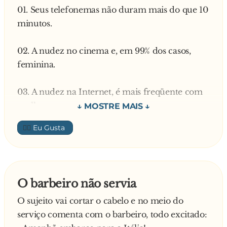
01. Seus telefonemas não duram mais do que 10
minutos.
02. A nudez no cinema e, em 99% dos casos,
feminina.
03. A nudez na Internet, é mais freqüente com
mulheres.
👍🏼
04. Um feriado prolongado requer apenas uma
mochila.
05. Você pode abrir qualquer pote de qualquer
O barbeiro não servia
coisa sem
O sujeito vai cortar o cabelo e no meio do
precisar de ajuda.
serviço comenta com o barbeiro, todo excitado: