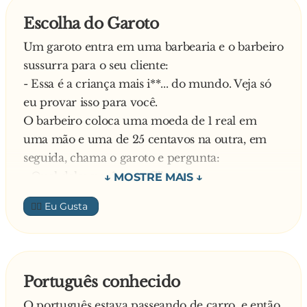
— Está me ouvindo?
Escolha do Garoto
E a loira permaneceu concentrada no som que
Um garoto entra em uma barbearia e o barbeiro
saia dos fones e não respondia a nenhuma
sussurra para o seu cliente:
pergunta, após quase cortar os fones seu amigo
- Essa é a criança mais i**... do mundo. Veja só
arrancou os fones do ouvido da loira que olhou
eu provar isso para você.
para cara dele, engasgou e caiu morta. Ao
O barbeiro coloca uma moeda de 1 real em
colocar os fones para ouvir o que ela ouvia ele
uma mão e uma de 25 centavos na outra, em
escutou a seguinte gravação:
seguida, chama o garoto e pergunta:
— Inspire, Expire... Inspire, Expire...
- Qual delas você quer, filho?
O menino pega a moeda de 25 centavos e sai.
👍🏼
- O que foi que eu falei? - disse o barbeiro. -
Aquela criança nunca aprende!
Mais tarde, quando o cliente sai, ele vê o mesmo
menino que sai da loja de sorvetes.
Português conhecido
- Ei, meu filho! Posso te fazer uma pergunta?
O português estava passeando de carro, e então,
Por que você pegou a moeda de 25 centavos ao