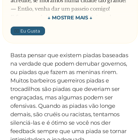
acredite, se moramos numa cidade tão grande!
rapaz!".
coisa, ela continua sendo tua amiga.
— Então, venha dar um passeio comigo!
E foram os dois. O português dirigia mal pra
16. Cuecas são mais baratas que calcinhas e
c**... e vira e mexe dava uma fechada em
👍🏼
sutiãs.
algum sujeito.
— Barbeiro! — gritava o sujeito irritado!
17. Você não tem de raspar nada abaixo do
— Viu, Maria! Como eu não estava mentindo —
Basta pensar que existem piadas baseadas
pescoço.
dizia Joaquim acenando para o outro motorista.
na verdade que podem derrubar governos,
Mais adiante outra fechada!
ou piadas que fazem as meninas rirem.
18. Chocolate é apenas mais um doce.
— Seu Barbeiro!
Muitos barbeiros guerreiros piadas e
— Tudo bem? — cumprimentava Joaquim!
trocadilhos são piadas que deveriam ser
19. Você pode ser presidente.
De repente ele deu uma fechada feia em um
engraçadas, mas algumas podem ser
outro carro e por pouco não bateu:
ofensivas. Quando as piadas vão longe
20. Três pares de sapato são mais do que
— Seu Barbeiro, f**...! — xingou o motorista.
demais, são cruéis ou racistas, tentamos
suficientes.
— Esse daí — comentou Maria — conhece até a
silenciá-las e é ótimo se você nos der
sua mãe!
feedback sempre que uma piada se tornar
21. Você não fica menstruado.
intimidadora e inadequada.