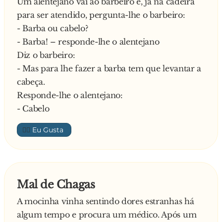
Um alentejano vai ao barbeiro e, já na cadeira
- É… Mas a tua namorada gosta!
para ser atendido, pergunta-lhe o barbeiro:
António mais uma vez:
- Barba ou cabelo?
- Vai mamar na corneta pah, tenho de me ir
- Barba! – responde-lhe o alentejano
embora. Ah, mas manda um beijo à boazona da
Diz o barbeiro:
tua irmã, ok?
- Mas para lhe fazer a barba tem que levantar a
Responde o carlos:
cabeça.
- Vai-te f*der boi! Não tens pica para ela! Xau
Responde-lhe o alentejano:
fica bem, abraço!
- Cabelo
Despede-se o amigo:
👍🏼
- Porta-te, abraço!
Carlos fica a pensar:
- “Este gajo pah… Cinco estrelas!”
António:
Mal de Chagas
- “Este c**... não muda…. é um espectác**...!”
A mocinha vinha sentindo dores estranhas há
algum tempo e procura um médico. Após um