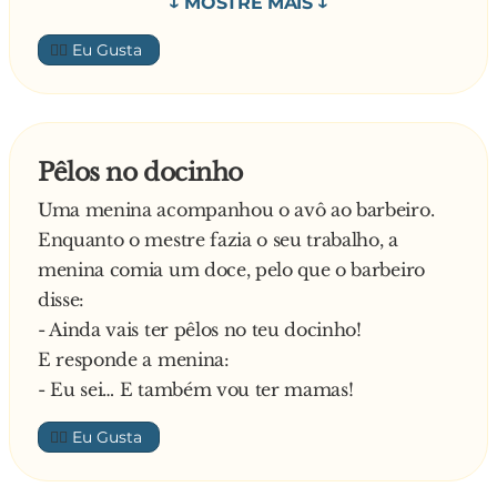
madeixas ficam-te muito bem, está mesmo
muita gira, vou fazer umas iguais!
👍🏼
Para ser simpática diz a Sofia:
- Óh Carla, é impressão minha ou estás mais
magra?
Responde orgulhasomente a amiga:
Pêlos no docinho
- É verdade amiga, fiz uma pequena dieta agora
Uma menina acompanhou o avô ao barbeiro.
para o verão…
Enquanto o mestre fazia o seu trabalho, a
Meia hora de conversa depois. Lá se despedem:
menina comia um doce, pelo que o barbeiro
- Olha Sofia, querida, tenho de ir, adoro-te!
disse:
Beijinhos e dá beijinhos também ao teu
- Ainda vais ter pêlos no teu docinho!
namorado!
E responde a menina:
Responde a amiga:
- Eu sei… E também vou ter mamas!
- Está bem Carla, gostei de te ver, beijinhos…
Carla fica a pensar:
👍🏼
- “Esta miúda ficou ridícula com aquele corte
de cabelo! Será que ela não se vê ao espelho? E o