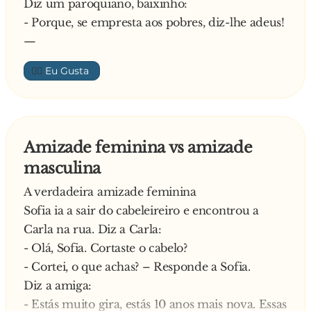
Explica o homem:
Diz um paroquiano, baixinho:
- Bem, diz o lavrador, com cara de chateado,
- Porque, se empresta aos pobres, diz-lhe adeus!
realmente queria falar com o teu pai, por causa
—
do teu irmão Manel… ele engravidou a minha
👍🏼
filha Raquel…
O rapaz pensou por uns momentos…
- Lá disso nã sêi, terá de falar co mê pai. Se lhe
servir de alguma ajuda para ir fazendo contas,
Amizade feminina vs amizade
eu sei que o pai cobra 500€ pelo touro, 100€
masculina
pelo cavalo e 50€ pelo porco, mas realmente nã
sei quanto é que ele lhe vai levar pelo Manel…
A verdadeira amizade feminina
—
Sofia ia a sair do cabeleireiro e encontrou a
Carla na rua. Diz a Carla:
- Olá, Sofia. Cortaste o cabelo?
- Cortei, o que achas? – Responde a Sofia.
Diz a amiga:
- Estás muito gira, estás 10 anos mais nova. Essas