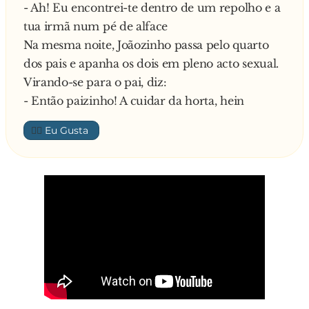
- Ah! Eu encontrei-te dentro de um repolho e a
mesquinho. Se você continuar ao longo daquele
tua irmã num pé de alface
monte ali, a leste, a cerca de duas milhas, você
Na mesma noite, Joãozinho passa pelo quarto
encontrará um lindo restaurante. Ele tem toda a
dos pais e apanha os dois em pleno acto sexual.
água fresca de que você precisa.
Virando-se para o pai, diz:
Resmungando, o americano subiu penosamente
- Então paizinho! A cuidar da horta, hein
a montanha e lá seguiu caminho. Várias horas
depois regressou, quase morto, exclamando:
👍🏼
- Venda-me lá uma dessas! O sacana do seu
irmão não me deixa entrar no restaurante sem
gravata