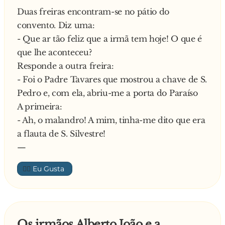
Duas freiras encontram-se no pátio do
e individualmente cumprimentou-os:
convento. Diz uma:
- Bom dia Sr. Padre, bom dia Sr. Padre
- Que ar tão feliz que a irmã tem hoje! O que é
No dia seguinte, foram até à loja e compraram
que lhe aconteceu?
também um chapéu e óculos-escuros. De novo
Responde a outra freira:
os dois padres foram até à praia a fim de g**...
- Foi o Padre Tavares que mostrou a chave de S.
um pouco do sol, das vistas e eis que aparece a
Pedro e, com ela, abriu-me a porta do Paraíso
mesma loira. desta vez vinha com um fio
A primeira:
dental, aproximou-se deles e cumprimentou-os:
- Ah, o malandro! A mim, tinha-me dito que era
- Bom dia Sr. Padre, bom dia Sr. Padre
a flauta de S. Silvestre!
Os padres ainda incrédulos com o acontecera e,
—
quando a loira já se ponha novamente a
caminho, interrompe um dos padres:
👍🏼
- Desculpe, um momento, menina.
- Sim? – respondeu ela, com um sorriso nos
lábios bem definidos e sensuais.
Diz o padre:
Os irmãos Alberto João e a