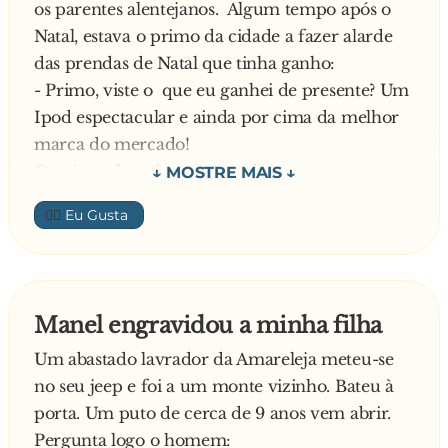
os parentes alentejanos. Algum tempo após o
Natal, estava o primo da cidade a fazer alarde
das prendas de Natal que tinha ganho:
- Primo, viste o que eu ganhei de presente? Um
Ipod espectacular e ainda por cima da melhor
marca do mercado!
O primo alentejano respondeu:
- Boa primo, muito bom mesmo!
👍🏼
Aí o da cidade perguntou:
- E tu, o que ganhaste?
Responde o alentejano:
- Ganhei o mesmo que tu.
Manel engravidou a minha filha
Surpreendido, o primo pergunta:
Um abastado lavrador da Amareleja meteu-se
- A sério?! Mas quem te deu?
no seu jeep e foi a um monte vizinho. Bateu à
E o alentejano:
porta. Um puto de cerca de 9 anos vem abrir.
- A minha prima, tua irmã …
Pergunta logo o homem:
Não acreditando o primo: