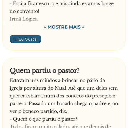
- Está a ficar escuro e nós ainda estamos longe
António, Madre…
do convento!
Irmã Lógica:
- Você reparou que um homem está nos
seguindo há uma meia hora?
👍🏼
Irmã Matemática:
- Sim, o que será que ele quer?
Irmã Lógica:
- É lógico! Ele quer nos violar.
Quem partiu o pastor?
Irmã Matemática:
Estavam uns miúdos a brincar no pátio da
- Oh, não! Se continuarmos neste ritmo ele vai
igreja por altura do Natal. Até que um deles sem
nos alcançar, no máximo em 15 minutos. O que
querer esbarra num dos bonecos do presépio e
vamos fazer?
parte-o. Passado um bocado chega o padre e, ao
Irmã Lógica:
ver o boneco partido, diz:
- A única coisa Lógica a fazer é andarmos mais
- Quem é que partiu o pastor?
rápido!
Todos ficam muito calados até que depois de
Passado um tempo diz a Irmã Matemática: -