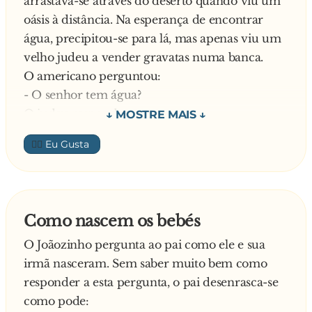
arrastava-se através do deserto quando viu um
oásis à distância. Na esperança de encontrar
água, precipitou-se para lá, mas apenas viu um
velho judeu a vender gravatas numa banca.
O americano perguntou:
- O senhor tem água?
O judeu respondeu:
- Não, não tenho água. O senhor gostaria de
👍🏼
comprar uma gravata? Custa apenas 50 euros!
O americano gritou-lhe:
- i**...! Não preciso de uma gravata e ainda por
cima caríssima. Eu preciso de á-gu-a! Eu devia
Como nascem os bebés
era matar-te, mas quero é mesmo encontrar
O Joãozinho pergunta ao pai como ele e sua
água!
irmã nasceram. Sem saber muito bem como
- Está certo – disse o velho judeu – não importa
responder a esta pergunta, o pai desenrasca-se
que não queira comprar uma gravata e que o
como pode:
senhor me odeie. Vou mostrar-lhe que não sou