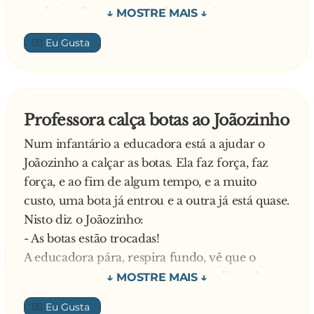
madeixas ficam-te muito bem, está mesmo
muita gira, vou fazer umas iguais!
👍🏼
Para ser simpática diz a Sofia:
- Óh Carla, é impressão minha ou estás mais
magra?
Responde orgulhasomente a amiga:
Professora calça botas ao Joãozinho
- É verdade amiga, fiz uma pequena dieta agora
Num infantário a educadora está a ajudar o
para o verão…
Joãozinho a calçar as botas. Ela faz força, faz
Meia hora de conversa depois. Lá se despedem:
força, e ao fim de algum tempo, e a muito
- Olha Sofia, querida, tenho de ir, adoro-te!
custo, uma bota já entrou e a outra já está quase.
Beijinhos e dá beijinhos também ao teu
Nisto diz o Joãozinho:
namorado!
- As botas estão trocadas!
Responde a amiga:
A educadora pára, respira fundo, vê que o
- Está bem Carla, gostei de te ver, beijinhos…
menino tem razão e começa a tirar-lhe as botas
Carla fica a pensar:
novamente. Mais uma dose de esforço e depois
- “Esta miúda ficou ridícula com aquele corte
👍🏼
ela torna a tentar colocar-lhe as botas. Ao fim de