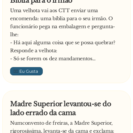
Biblia para o irmão
- OK! De quem é que são estas botas, então?
Responde o amigo:
Uma velhota vai aos CTT enviar uma
- São do meu irmão! A minha mãe obrigou-me
- É… Mas a tua namorada gosta!
encomenda: uma bíblia para o seu irmão. O
a trazê-las!
António mais uma vez:
funcionário pega na embalagem e pergunta-
- Vai mamar na corneta pah, tenho de me ir
lhe:
embora. Ah, mas manda um beijo à boazona da
- Há aqui alguma coisa que se possa quebrar?
tua irmã, ok?
Responde a velhota:
Responde o carlos:
- Só se forem os dez mandamentos…
- Vai-te f*der boi! Não tens pica para ela! Xau
fica bem, abraço!
👍🏼
Despede-se o amigo:
- Porta-te, abraço!
Carlos fica a pensar:
- “Este gajo pah… Cinco estrelas!”
Madre Superior levantou-se do
António:
lado errado da cama
- “Este c**... não muda…. é um espectác**...!”
Numconvento de freiras, a Madre Superior,
rigorosíssima, levanta-se da cama e exclama: