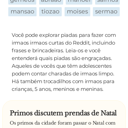
freira desce do carro. O padre segue o caminho
mansao
tiozao
moises
sermao
e logo que chega à sua igreja, corre até à Bíblia
para ler o tal salmo 129 de que a freira falava Lá
estava escrito: “CONTINUE, QUE ACIMA
Você pode explorar piadas para fazer com
ENCONTRARÁ A GLÓRIA”
irmaos irmaos curtas do Reddit, incluindo
—
frases e brincadeiras. Leia-os e você
entenderá quais piadas são engraçadas.
Aqueles de vocês que têm adolescentes
podem contar charadas de irmaos limpo.
Há também trocadilhos com irmaos para
crianças, 5 anos, meninos e meninas.
Primos discutem prendas de Natal
Os primos da cidade foram passar o Natal com