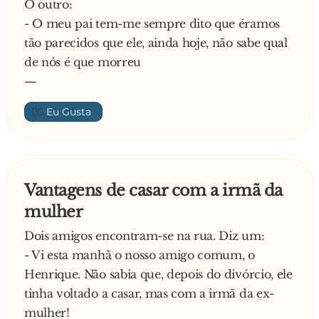
O outro:
- O quê?! Vão-se divorciar? Na idade deles? Eu
- p**..., mulher, levanta-te de uma vez, pega
- O meu pai tem-me sempre dito que éramos
vou já tratar disso!
nessa porcaria de cobertores e não me chateies!
tão parecidos que ele, ainda hoje, não sabe qual
Logo a seguir, a filha telefona ao pai e diz:
de nós é que morreu
- O pai e a mãe não se vão divorciar! Aliás, não
—
façam nada até que eu e o mano cheguemos aí.
Ouviu?
👍🏼
O pai desligou, virou-se para a mulher e disse:
- Muito bem, Maria, está tudo perfeito! Os dois
vão passar as festas connosco e vão ser eles
próprios a pagar os bilhetes de avião
Vantagens de casar com a irmã da
mulher
Dois amigos encontram-se na rua. Diz um:
- Vi esta manhã o nosso amigo comum, o
Henrique. Não sabia que, depois do divórcio, ele
tinha voltado a casar, mas com a irmã da ex-
mulher!