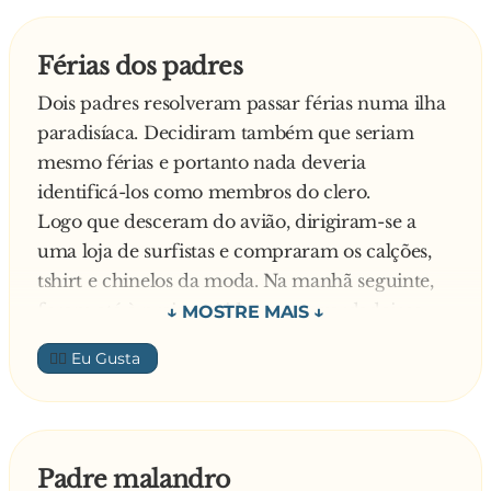
Férias dos padres
Dois padres resolveram passar férias numa ilha
paradisíaca. Decidiram também que seriam
mesmo férias e portanto nada deveria
identificá-los como membros do clero.
Logo que desceram do avião, dirigiram-se a
uma loja de surfistas e compraram os calções,
tshirt e chinelos da moda. Na manhã seguinte,
foram até à praia vestidos como verdadeiros
turistas.
👍🏼
Estavam nas toalhas, a beber uma cervejinha,
quando uma loira em topless, de fazer perder a
cabeça, se dirigia na direcção deles. Os dois
padres não conseguiram evitar segui-la com os
Padre malandro
olhos e, quando a jovem passou por eles, sorriu