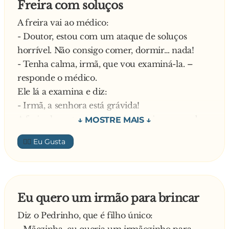
Freira com soluços
A freira vai ao médico:
- Doutor, estou com um ataque de soluços
horrível. Não consigo comer, dormir… nada!
- Tenha calma, irmã, que vou examiná-la. –
responde o médico.
Ele lá a examina e diz:
- Irmã, a senhora está grávida!
A freira levanta-se em pânico e sai a correr do
consultório. Uma hora depois, a Madre
👍🏼
Superior telefona para o médico:
- Doutor, o que é disse á irmã Carmem?
Explica o médico:
- Madre superior, como ela tinha uma forte
Eu quero um irmão para brincar
crise de soluços, passei-lhe um susto dizendo
Diz o Pedrinho, que é filho único:
que estava grávida. Ela parou de soluçar?