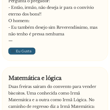
Pergunta o pregador:
- Obrigada, Madre. A senhora também está com
- Então, irmão, não deseja ir para o convívio
bom aspecto. Mas vê-se que hoje se levantou do
eterno dos bons?!
lado errado da cama…
O homem:
A Madre Superior ficou furiosa, mas seguiu o
- Eu também desejo sim Reverendíssimo, mas
seu caminho. Todas as freiras que encontrava e
não tenho é pressa nenhuma
cumprimentava, respondiam a mesma coisa.
—
Assim, quando chegou à quinta freira, já estava
irritadíssima e resolveu tirar a história a limpo:
👍🏼
- Bom dia, Irmã Leonor. Por favor, seja sincera.
Eu estou com ar de quem se levantou hoje do
lado errado da cama?
Confirmando a Irmã:
Matemática e lógica
- Sim Madre …
Duas freiras saíram do convento para vender
Curiosa a Madre:
biscoitos. Uma conhecida como Irmã
- E posso saber por quê ?
Matemática e a outra como Irmã Lógica. No
E explica a Irmã:
caminho de regresso diz a Irmã Matemática:
- É que a senhora calçou as sandálias do Padre