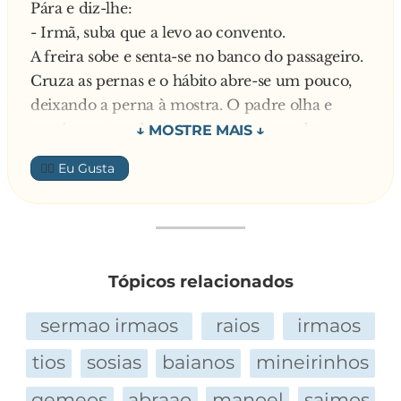
Pára e diz-lhe:
- Irmã, suba que a levo ao convento.
A freira sobe e senta-se no banco do passageiro.
Cruza as pernas e o hábito abre-se um pouco,
deixando a perna à mostra. O padre olha e
continua a conduzir mas, numa troca de
marcha, coloca a mão sobre a perna da freira,
👍🏼
que lhe diz:
- Padre, lembre-se do salmo 129.
O padre pede-lhe desculpas e continua a
condução. Mais adiante, numa outra troca de
marcha, coloca novamente a mão sobre a perna
Tópicos relacionados
da freira, que repete:
- Padre, lembre-se do salmo 129.
sermao irmaos
raios
irmaos
O padre desculpa-se e diz: - Perdoe-me, irmã,
tios
sosias
baianos
mineirinhos
mas você sabe que a carne é fraca
Pouco depois chegam ao destino da freira e a
gemeos
abraao
manoel
saimos