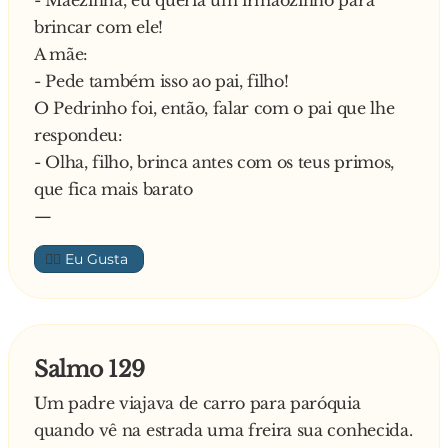
- Mãezinha, eu queria um irmãozinho para
E diz a Madre Superior:
brincar com ele!
- Sim, a irmã Amélia parou de soluçar, o pior foi
A mãe:
o Padre Paulo que morreu com um ataque de
- Pede também isso ao pai, filho!
coração
O Pedrinho foi, então, falar com o pai que lhe
respondeu:
- Olha, filho, brinca antes com os teus primos,
que fica mais barato
—
👍🏼
Salmo 129
Um padre viajava de carro para paróquia
quando vê na estrada uma freira sua conhecida.