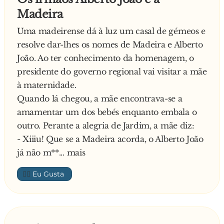
- Nós de facto somos padres e temos orgulho
Madeira
em sê-lo, mas como conseguiu descobrir isso?
Explica a loira:
Uma madeirense dá à luz um casal de gémeos e
- Sr. Padre, sou eu. a irmã Angélica! Também
resolve dar-lhes os nomes de Madeira e Alberto
estou de férias
João. Ao ter conhecimento da homenagem, o
presidente do governo regional vai visitar a mãe
à maternidade.
Quando lá chegou, a mãe encontrava-se a
amamentar um dos bebés enquanto embala o
outro. Perante a alegria de Jardim, a mãe diz:
- Xiiiu! Que se a Madeira acorda, o Alberto João
já não m**... mais
👍🏼