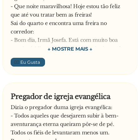
- Que noite maravilhosa! Hoje estou tão feliz
que até vou tratar bem as freiras!
Sai do quarto e encontra uma freira no
corredor:
- Bom dia, Irmã Josefa. Está com muito boa
aparência! E que bela camisola está tricotando…
Responde a Irmã Josefa:
👍🏼
- Obrigada, Madre. A senhora também está
muito bem, mas parece que se levantou do lado
errado da cama, não?
A Madre não gostou nada do comentário, mas
Pregador de igreja evangélica
continuou.
Dizia o pregador duma igreja evangélica:
Mais adiante, encontrou outra freira:
- Todos aqueles que desejarem subir à bem-
- Bom dia, Irmã Maria! Você parece muito bem!
aventurança eterna queiram pôr-se de pé.
E o seu bordado está a ficar lindo. Parabéns!
Todos os fiéis de levantaram menos um.
Responde a irmã Maria: