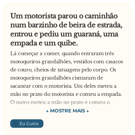
Eu vou colocar algo mais confortável e já volto.
Ela entrou no quarto, e após cinco minutos,
Um motorista parou o caminhão
surgiram de dentro do quarto dela, minha
num barzinho de beira de estrada,
mulher, meu filho, minha mãe e a secretária
entrou e pediu um guaraná, uma
gritando:
empada e um quibe.
— Feliz aniversário!
E lá estava eu, nu, só de meias, deitado no sofá.
Lá começar a comer, quando entraram três
motoqueiros grandalhões, vestidos com casacos
de couro, cheios de tatuagens pelo corpo. Os
motoqueiros grandalhões cismaram de
sacanear com o motorista. Um deles meteu a
mão no prato do motorista e comeu a empada.
O outro meteu a mão no prato e comeu o
quibe. O terceiro tomou o copo da mão do
motorista e bebeu o guaraná. E o motorista
👍🏼
continuou calado. Não disse nada, tirou o
dinheiro do bolso, pagou e saiu. Os motoqueiros