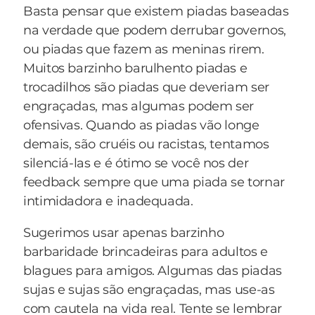
sempre pra cima, agora parece acabado...
grande, Paulo!... E eu, Paulo... eu não sei nadar,
Basta pensar que existem piadas baseadas
- E eu estou mesmo acabado... A vida de casado
Paulo! Não sei nadar!
na verdade que podem derrubar governos,
não é fácil... antes eu estava sempre pra cima,
ou piadas que fazem as meninas rirem.
mas agora estou pra cima, pra baixo, pra cima,
Muitos barzinho barulhento piadas e
pra baixo, pra cima, pra baixo...
trocadilhos são piadas que deveriam ser
- Como assim "pra cima, pra baixo, pra cima,
engraçadas, mas algumas podem ser
pra baixo"? - interrompeu um dos
ofensivas. Quando as piadas vão longe
macaquinhos.
demais, são cruéis ou racistas, tentamos
- Pra cima pra beijar, pra baixo pra meter, pra
silenciá-las e é ótimo se você nos der
cima pra beijar, pra baixo pra meter...
feedback sempre que uma piada se tornar
intimidadora e inadequada.
Sugerimos usar apenas barzinho
barbaridade brincadeiras para adultos e
blagues para amigos. Algumas das piadas
sujas e sujas são engraçadas, mas use-as
com cautela na vida real. Tente se lembrar