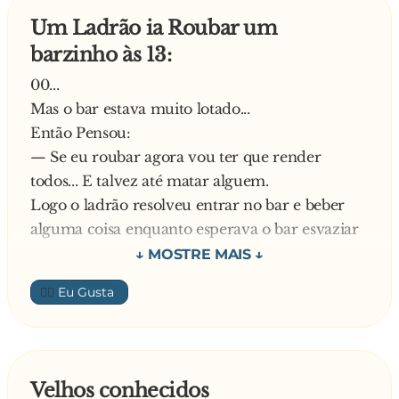
vai encarar a chuva, perguntam:
Um Ladrão ia Roubar um
- Vai sair nesta chuva???
barzinho às 13:
- Não, vou sair na próxima...
00...
Quando você acaba de levantar, aí vem um i**...
Mas o bar estava muito lotado...
(sempre) e pergunta:
Então Pensou:
- Acordou?
— Se eu roubar agora vou ter que render
- Não. Sou sonâmbulo!
todos... E talvez até matar alguem.
Logo o ladrão resolveu entrar no bar e beber
Seu amigo liga para sua casa e pergunta:
alguma coisa enquanto esperava o bar esvaziar
- Onde você está ?
um pouco.
- No Pólo Norte! Um furacão levou a minha
Entrou e disse ao balconista:
👍🏼
casa prá lá!
— A que horas acaba o movimento aqui em
amigo?
Você acaba de tomar banho e alguém pergunta:
— Só após as 18:00. Respondeu o balconista.
- Você tomou banho?
Então o ladrão resolveu tomar uma pinguinha
Velhos conhecidos
- Não! Dei um mergulho no vaso sanitário!
enquanto esperava o bar perder o movimento.