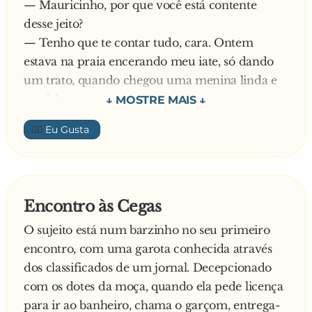
A pergunta:- Vai levar em dinheiro???
— Mauricinho, por que você está contente
NO PORTÃO DE CASA....
-Não!!! Me dá em clipes e borrachinhas!!!
desse jeito?
— Tenho que te contar tudo, cara. Ontem
Cena: Casal abraçadinho, entrando no barzinho
estava na praia encerando meu iate, só dando
romântico.
um trato, quando chegou uma menina linda e
me falou:
A pergunta:- Mesa para dois?
— Me leva pra passear no teu iate?
👍🏼
- Não, mesa para quatro, duas são pra colocar os
— Claro que sim!
pés.
— E quando estávamos em alto mar, desliguei o
motor e falei pra ela: Pode escolhe: t**... comigo
Cena:O sujeito apanhando o talão de cheques e
ou nadar até a praia. E a menina não sabia
Encontro às Cegas
uma caneta.
nadar! Ela não sabia nadar!
O sujeito está num barzinho no seu primeiro
No dia seguinte Paulo volta ao mesmo barzinho
encontro, com uma garota conhecida através
A pergunta:- Vai pagar com cheque?
e lá está Mauricinho, com um sorriso ainda
dos classificados de um jornal. Decepcionado
- Não, vou fazer um poema pra você nesta
maior que o da noite anterior.
com os dotes da moça, quando ela pede licença
folhinha!
— E hoje, por que você está tão contente,
para ir ao banheiro, chama o garçom, entrega-
Mauricinho?