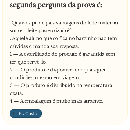
segunda pergunta da prova é:
interpelou-me dizendo:
— Está um dia lindo! Que tal se almoçássemos
juntos, já que é um dia tão importante para o
"Quais as principais vantagens do leite materno
senhor?
sobre o leite pasteurizado?"
Achei a ideia ótima e nos dirigimos até um
. Aquele aluno que só fica no barzinho não tem
restaurante bem agradável, pouco afastado da
dúvidas e manda sua resposta:
cidade. O almoço correu em clima bem
1 — A esterilidade do produto é garantida sem
descontraído e eu já havia até me esquecido das
ter que fervê-lo.
decepções que tive pela manhã. Foi então que
2 — O produto é disponível em quaisquer
minha secretária sugeriu:
condições, mesmo em viagem.
— Está um dia tão agradável que acho que
3 — O produto é distribuído na temperatura
podíamos ir até minha casa tomar um drink e
exata.
relaxar um pouco.
4 — A embalagem é muito mais atraente.
Fui todo animado, já antevendo o que poderia
👍🏼
ocorrer em sua casa. Chegando lá ela me disse:
— Sirva-se à vontade. O barzinho fica logo ali.