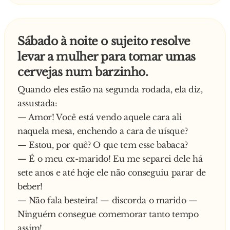
lhe mostra 25 marcas diferentes de cervejas de
12 países, alemãs, holandesas, japonesas,
americanas, mexicana, etc.
Sábado à noite o sujeito resolve
O marido sem saber o que fazer, lhe responde:
levar a mulher para tomar umas
— Meu docinho de coco mas no bar você sabe o
cervejas num barzinho.
copo gelado O marido nem terminou de falar,
quando a esposa interrompe a sua conversa e
Quando eles estão na segunda rodada, ela diz,
lhe fala:
assustada:
— Quer copo gelado, amor?
— Amor! Você está vendo aquele cara ali
Nesse momento ela pega no freezer um copo
naquela mesa, enchendo a cara de uísque?
bem gelado, tão branco, tão branco, que até
— Estou, por quê? O que tem esse babaca?
tremia de frio. O marido responde:
— É o meu ex-marido! Eu me separei dele há
— Mas minha princesa, no bar tem aqueles
sete anos e até hoje ele não conseguiu parar de
salgadinhos gostosos Já estou voltando, tá?
beber!
— Quer salgadinho, meu amor?
— Não fala besteira! — discorda o marido —
A mulher abre o forno e tira 15 pratos de
Ninguém consegue comemorar tanto tempo
salgadinhos diferentes, quibe,coxinha, pastel,
assim!