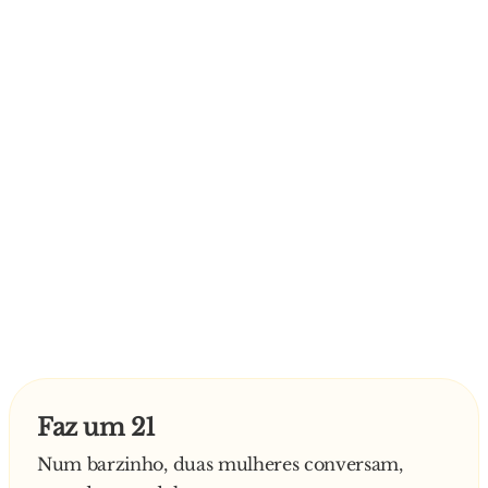
- Ahh.. Queres palavrões meu amor? Então vai
pró c*ralho, mas daqui não sais, meu granda
cabr*o!
- – - – -
Faz um 21
Num barzinho, duas mulheres conversam,