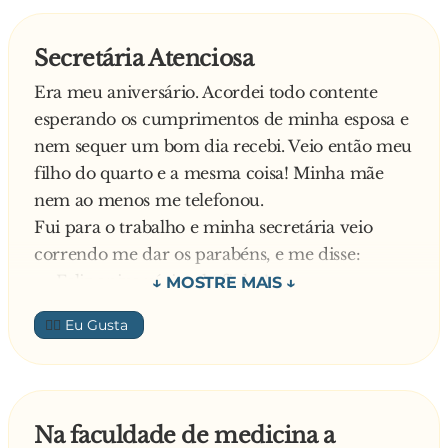
— E o endereço do médico?
Carlos sacou um cartão de visitas do bolso e,
Secretária Atenciosa
passando ao amigo, acrescentou:
Era meu aniversário. Acordei todo contente
— Pode procura-lo que esse doutor é
esperando os cumprimentos de minha esposa e
milagreiro.
nem sequer um bom dia recebi. Veio então meu
Mas com o efeito da bebedeira, por engano
filho do quarto e a mesma coisa! Minha mãe
passou o cartão do advogado dele.
nem ao menos me telefonou.
Dia seguinte, Xavier procurou o endereço do
Fui para o trabalho e minha secretária veio
cartão.
correndo me dar os parabéns, e me disse:
— Doutor, estou com uma dor incrível no ovo
— Feliz aniversário, chefinho!
esquerdo.
Fiquei muito feliz com aquele cumprimento.
— Sinto muito, meu amigo, mas sou especialista
👍🏼
Pelo menos ela havia se lembrado! Passei a
em Direito.
manhã toda alegre e me lembrando do quanto
— Pô, vai ser especialista assim no diabo que o
aquele cumprimento havia sido importante
carregue.
para mim.
Na faculdade de medicina a
Na saída para o almoço, minha secretária