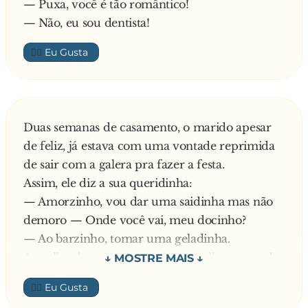
— Puxa, você é tão romântico!
— Não, eu sou dentista!
👍🏼
Duas semanas de casamento, o marido apesar
de feliz, já estava com uma vontade reprimida
de sair com a galera pra fazer a festa.
Assim, ele diz a sua queridinha:
— Amorzinho, vou dar uma saidinha mas não
demoro — Onde você vai, meu docinho?
— Ao barzinho, tomar uma geladinha.
A mulher bota a mão na cintura e lhe responde:
— Quer cervejinha, meu amor?
👍🏼
Nesse momento ela abre a porta da geladeira e