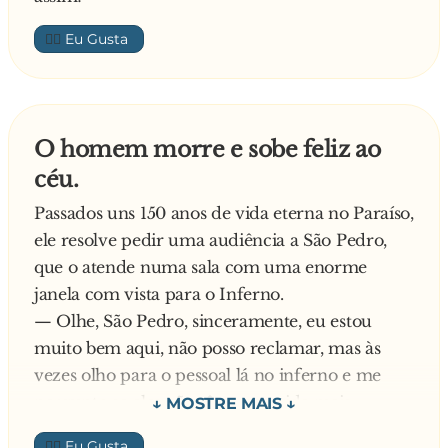
pipoca, amendoim, coração de galinha, queijo
👍🏼
derretido,torresmo — Mas, minha Pixunguinha
lá no bar você sabe. as piadas, os palavrões, tudo
aquilo — Quer palavrões, meu amor? ENTÃO
v**..., PORQUE DAQUI VOCÊ NÃO SAI NEM
O homem morre e sobe feliz ao
FODENDO, SEU f**...!
céu.
Passados uns 150 anos de vida eterna no Paraíso,
ele resolve pedir uma audiência a São Pedro,
que o atende numa sala com uma enorme
janela com vista para o Inferno.
— Olhe, São Pedro, sinceramente, eu estou
muito bem aqui, não posso reclamar, mas às
vezes olho para o pessoal lá no inferno e me
pergunto se eles não têm uma vida mais
divertida.
👍🏼