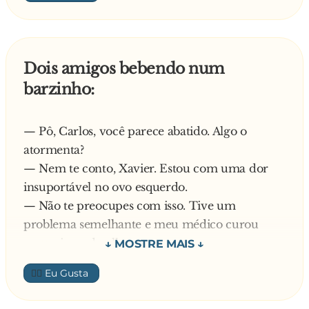
quando o cara a interpela:
— Ei! Moça, o que foi? Não quer se casar
Dois amigos bebendo num
comigo?
barzinho:
E ela responde:
— Pô, Carlos, você parece abatido. Algo o
— Eu, hein? Pra que eu vou querer um marido
atormenta?
que não pára em casa?
— Nem te conto, Xavier. Estou com uma dor
insuportável no ovo esquerdo.
— Não te preocupes com isso. Tive um
problema semelhante e meu médico curou
num piscar de olhos.
— Então me da o endereço desse médico.
👍🏼
Continuaram bebendo e ao se despedirem no
final da noitada, o Xavier lembrou: