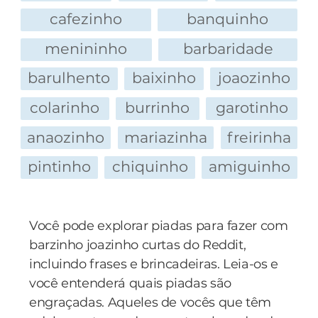
Oooooo garçommmmmm... Euuu achooo que
nadar até a praia!
cafezinho
banquinho
o seu time de Pimbolin esta fugindoo!!!
— A loiraça tirou a parte de cima do biquíni.
menininho
barbaridade
Paulo, ela tinha seios enormes! Perfeitos! Depois
tirou pequena saia... depois tirou a calcinha do
barulhento
baixinho
joaozinho
biquíni... E... Paulo... Paulo...
colarinho
burrinho
garotinho
— Fala logo, Mauricinho!
— A loira era um cara! Paulo... Um homem
anaozinho
mariazinha
freirinha
grandão com um bilau enooorme, muito
pintinho
chiquinho
amiguinho
grande, Paulo!... E eu, Paulo... eu não sei nadar,
Paulo! Não sei nadar!
Você pode explorar piadas para fazer com
barzinho joazinho curtas do Reddit,
incluindo frases e brincadeiras. Leia-os e
você entenderá quais piadas são
engraçadas. Aqueles de vocês que têm