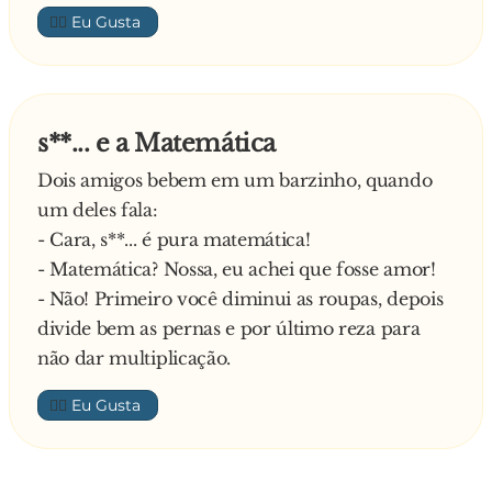
- Queres um copo gelado, amor?
👍🏼
Nesse momento a esposa tira do congelador um
copo bem gelado, branco, branco, que até
tremia de frio. Então o marido responde:
- Mas meu bem, no bar tem aqueles salgadinhos
s**... e a Matemática
óptimos…
E a mulher:
Dois amigos bebem em um barzinho, quando
- Queres salgadinhos, meu amor?
um deles fala:
A mulher abre então o forno e tira 15 pratos de
- Cara, s**... é pura matemática!
diferentes salgadinhos: bolinhos de bacalhau,
- Matemática? Nossa, eu achei que fosse amor!
rissóis, pipocas, amendoins, pasteis de carne,
- Não! Primeiro você diminui as roupas, depois
empadinhas…
divide bem as pernas e por último reza para
O homem, aflitinho para sair e já a passar-se,
não dar multiplicação.
diz:
👍🏼
- Mas minha bonequinha…no bar…sabes… as
piadas, os palavrões, tudo aquilo…
E a mulher: