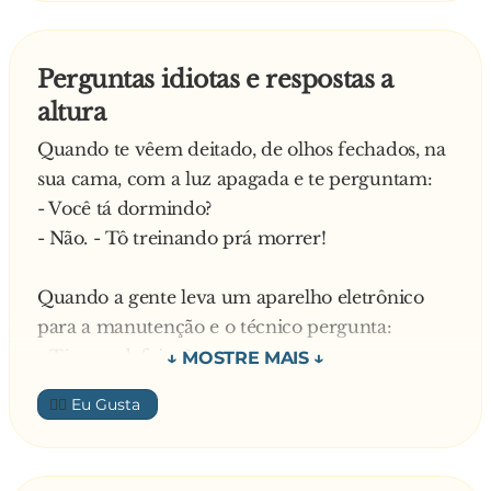
começaram a rir e comentaram com o garçom:
— Esse cara ai não é de nada. Como homem
Perguntas idiotas e respostas a
deixa muito a desejar.
altura
— E como motorista também deixa muito a
desejar — falou o garçom olhando pro
Quando te vêem deitado, de olhos fechados, na
estacionamento do bar. — Ele acaba de passar
sua cama, com a luz apagada e te perguntam:
por cima de três motocicletas com a carreta...
- Você tá dormindo?
- Não. - Tô treinando prá morrer!
Quando a gente leva um aparelho eletrônico
para a manutenção e o técnico pergunta:
- Tá com defeito ?
- Não é que ele estava cansado de ficar em casa
👍🏼
E eu o trouxe para passear.
Quando está chovendo e percebem que você