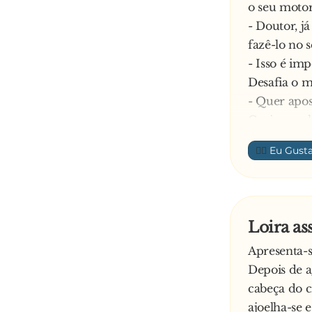
o seu moto
- Doutor, j
fazê-lo no s
- Isso é imp
Desafia o m
- Quer apos
Curioso pel
mesmo dia.
👍🏼
motorista d
público.
Depois da p
com precisã
Loira as
questão dif
Apresenta-
- Caro senh
Depois de a
responder
cabeça do c
ajoelha-se 