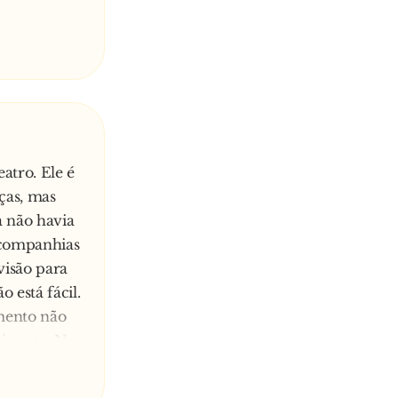
a fazer se o
atro. Ele é
ças, mas
a não havia
s companhias
evisão para
 está fácil.
mento não
istente. No
is uma
é hoje?"