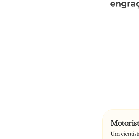
engra
Motorist
Um cientis