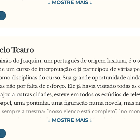
 minuto depois começa a rir também.
ue você está rindo agora? - pergunta o marido, curioso.
demais... Há, há, há... Estou só imaginando o que você iri
sse bis!
elo Teatro
ixão do Joaquim, um português de origem lusitana, é o te
de um curso de interpretação e já participou de várias pe
como disciplinas do curso. Sua grande oportunidade aind
s não por falta de esforço. Ele já havia visitado todas a
iajou a outras cidades, esteve em todos os estúdios de tel
apel, uma pontinha, uma figuração numa novela, mas não
é sempre a mesma: "nosso elenco está completo", "no mo
tratando ninguém", essas desculpas. Mas ele é muito pers
e, na outra semana, no outro mês lá está ele de novo, ma
mais uma conversa, mais uma esperança. "Quem sabe não 