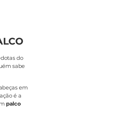
ALCO
edotas do
guém sabe
cabeças em
ação é a
com
palco