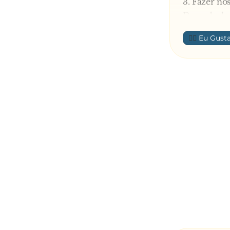
3. Fazer nos
Do nada, l
- Eu faço, 
👍🏼
Espantado,
elefante e 
pontapé nos
momento, o 
Incrédulo, 
- Agora a s
- Apaga a l
E dá outro 
público vai 
Fora de si,
desafio, diz
- Ainda falt
- Apaga a 
Quase insta