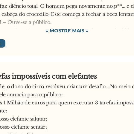
 faz silêncio total. O homem pega novamente no p**... e 
 cabeça do crocodilo. Este começa a fechar a boca lenta
! – Ouve-se a público.
 quando está quase a fechar a boca totalmente, pára! No 
 geral. Apenas se ouvem o rufar dos tambores. O homem 
cetada na cabeça do crocodilo e este abre totalmente a bo
lode em aplausos e a orquestra começa a tocar.
e-se de pé, aperta a braguilha e num tom desafiador p
efas impossíveis com elefantes
capaz de fazer isto?
e, o dono do circo resolveu criar um desafio… No meio 
ma loira no público:
 ele anuncia para o público:
Só não gosto é que me batam na cabeça…
 1 Milhão de euros para quem executar 3 tarefas imposs
nte:
osso elefante saltitar;
osso elefante sentar;