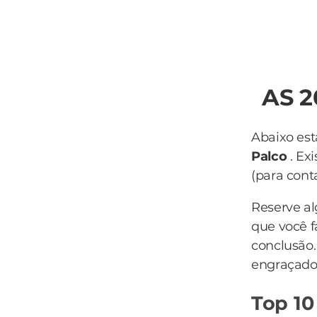
AS 
Abaixo est
Palco
. Ex
(para conta
Reserve a
que você f
conclusão
engraçado 
Top 10