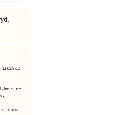
oyd.
e, assim do
blico se de
s...
omentário,