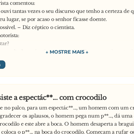
rista comentou:
á ouvi tantas vezes o seu discurso que tenho a certeza de 
eu lugar, se por acaso o senhor ficasse doente.
ossível. – Diz céptico o cientista.
otorista:
tar?
o resultado, o cientista aceita e decidiram experimentar j
 Trocaram de roupa e, quando chegaram ao local da conf
irigiu-se para o palco enquanto o cientista ficou sentado
alestra, começou um monte de perguntas, às quais ele r
o. No entanto, a certa altura, levantou-se um senhor c
siste a espectác**... com crocodilo
ícil. Longe de entrar em pânico, diz o motorista:
se no palco, para um espectác**..., um homem com um cr
or, essa pergunta é tão fácil que até vou pedir ao meu mo
gradecer os aplausos, o homem pega num p**..., dá uma
rocodilo e este abre a boca. O homem desaperta a bragui
e coloca o p**... na boca do crocodilo. Começam a rufar 