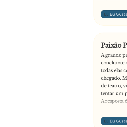
até que um
— Ué, por q
👍🏼
— Ah, nada 
público pedi
Paixão P
A grande pa
concluinte 
todas elas 
chegado. Ma
de teatro, v
tentar um p
A resposta 
estamos con
dia seguint
👍🏼
tentativa, 