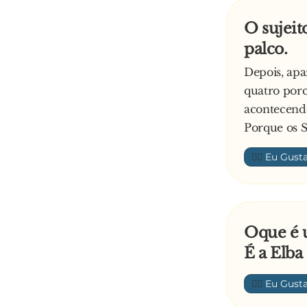
- Apaga p**
O sujeit
palco.
Depois, apa
quatro porc
acontecend
Porque os S
👍🏼
Oque é 
É a Elb
👍🏼