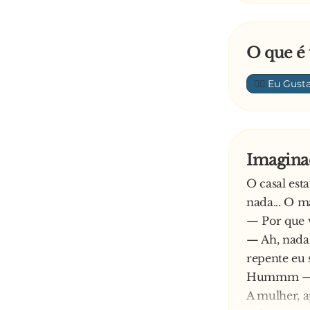
O que é 
👍🏼
Imagina
O casal est
nada... O m
— Por que v
— Ah, nada 
repente eu s
Hummm — s
A mulher, a