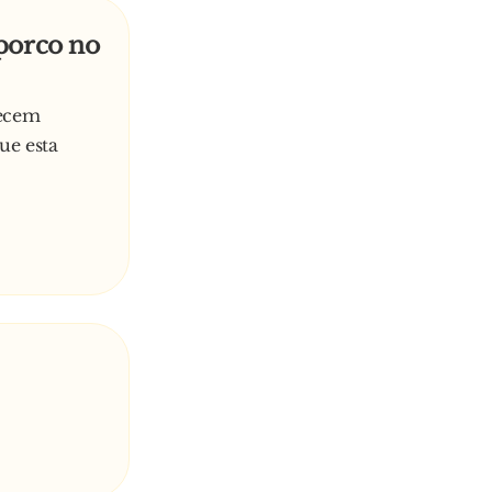
 porco no
recem
ue esta