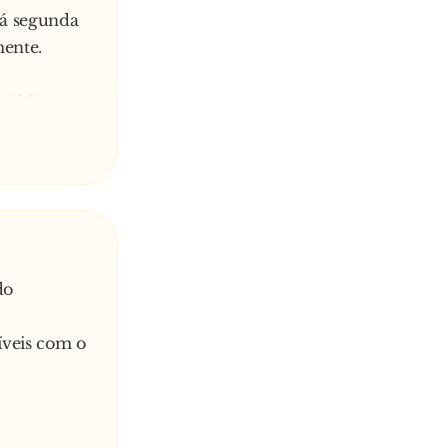
dá segunda
mente.
público o
dá uma
ca. O
ergunta à
do
íveis com o