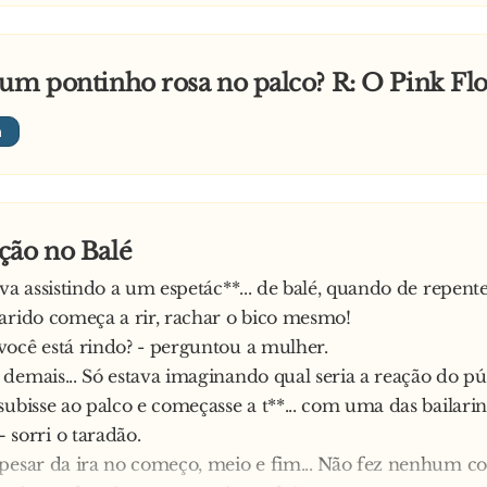
um pontinho rosa no palco? R: O Pink Fl
ção no Balé
ava assistindo a um espetác**... de balé, quando de repent
arido começa a rir, rachar o bico mesmo!
ocê está rindo? - perguntou a mulher.
demais... Só estava imaginando qual seria a reação do pú
ubisse ao palco e começasse a t**... com uma das bailarina
orri o taradão.
pesar da ira no começo, meio e fim... Não fez nenhum c