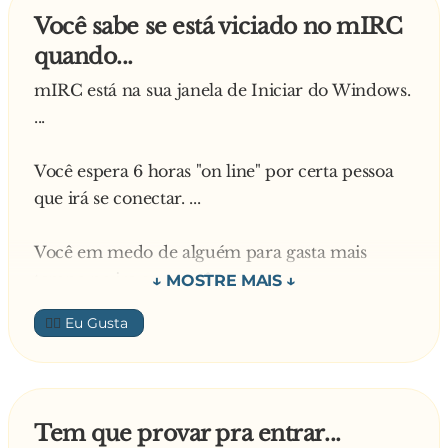
Você sabe se está viciado no mIRC
quando...
mIRC está na sua janela de Iniciar do Windows.
...
Você espera 6 horas "on line" por certa pessoa
que irá se conectar. ...
Você em medo de alguém para gasta mais
tempo no irc que você...
👍🏼
Você procura em toda a "web" mais páginas do
tipo "Você sabe que IRC te viciou quando" . ...
Ao escrever com láp**... e caneta, você termina
Tem que provar pra entrar...
as frases com " ... " ...