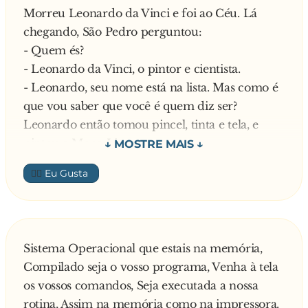
Morreu Leonardo da Vinci e foi ao Céu. Lá
chegando, São Pedro perguntou:
Você sonha que um policial te parou por
- Quem és?
excesso de velocidade, mas não pode te dar
- Leonardo da Vinci, o pintor e cientista.
uma multa, pois você é "OP" e ele não. ...
- Leonardo, seu nome está na lista. Mas como é
que vou saber que você é quem diz ser?
Você é tao antigo num canal que você e o
Leonardo então tomou pincel, tinta e tela, e
"owner" da "mailing list" do canal. ...
pintou a Mona Lisa.
- Tudo bem, Leonardo, pode entrar.
Você é tão antigo num canal que você e o
👍🏼
Morreu Albert Einstein. Foi pro Céu. São Pedro
"master" de um bot. ...
perguntou:
- Quem és?
Você fica revoltado quando alguém abre um
- Albert Einstein, físico.
canal parecido com o seu e metade dos usuarios
Sistema Operacional que estais na memória,
- Einstein, Einstein. Tá na lista. Mas, como Vou
do seu canal passam a frequentar o outro. ...
Compilado seja o vosso programa, Venha à tela
saber que é você mesmo?
os vossos comandos, Seja executada a nossa
- Bem, posso te dizer que descobri que a
Você planeja escrever uma página ensinando a
rotina, Assim na memória como na impressora.