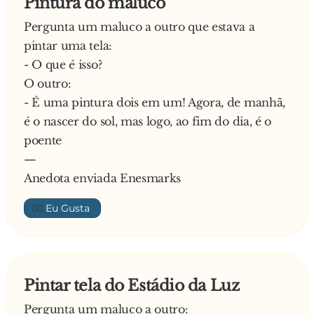
Pintura do maluco
- É verdade. – respondeu o homem.
Continua o homem:
Pergunta um maluco a outro que estava a
- E o senhor foi ver médico potuguês Non?
pintar uma tela:
- É verdade. – respondeu o homem.
- O que é isso?
E pergunta o médico:
O outro:
- E médico potuguês lhe disse que telia que
- É uma pintura dois em um! Agora, de manhã,
cotar Non?
é o nascer do sol, mas logo, ao fim do dia, é o
- É verdade. – respondeu o homem.
poente
Diz o médico:
—
- Médico potuguês não sabe nada! Non plecisa
Anedota enviada Enesmarks
cortar.
👍🏼
O sujeito nem acredita! Quase desmaia de tanta
emoção. Vai pulando pelo consultório. Abraça e
beija o médico. Julga que seu pesadelo acabou e
pergunta:
Pintar tela do Estádio da Luz
- Então, existe tratamento para isso?
Responde o médico:
Pergunta um maluco a outro: