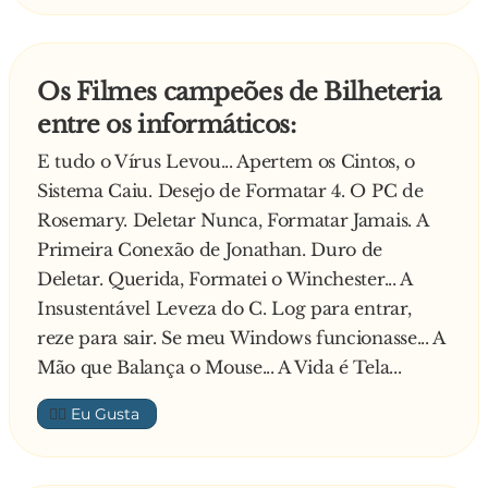
— Mas quem são eles?
— Pode entrar, Carla Perez.
compra um "laptop" com um modem e um
telefone celular só para poder conversar com
Os Filmes campeões de Bilheteria
seus amigos em qualquer situação. ...
entre os informáticos:
E tudo o Vírus Levou... Apertem os Cintos, o
O único filme que você viu nos ultimos 3 anos
Sistema Caiu. Desejo de Formatar 4. O PC de
foi "A Rede", por que você conseguir um
Rosemary. Deletar Nunca, Formatar Jamais. A
"download" da versão mpeg. ...
Primeira Conexão de Jonathan. Duro de
Deletar. Querida, Formatei o Winchester... A
Fica imaginando se pessoas de carne e osso
Insustentável Leveza do C. Log para entrar,
realmente existem ou são apenas um mito da
reze para sair. Se meu Windows funcionasse... A
era pré-irc. ...
Mão que Balança o Mouse... A Vida é Tela...
Você já implorou para ser IRCOP. ...
👍🏼
Você tem um arquivo com informações sobre