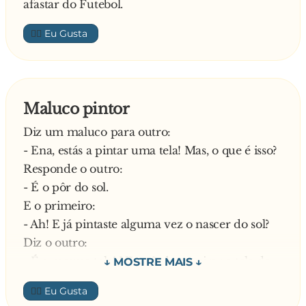
afastar do Futebol.
👍🏼
Maluco pintor
Diz um maluco para outro:
- Ena, estás a pintar uma tela! Mas, o que é isso?
Responde o outro:
- É o pôr do sol.
E o primeiro:
- Ah! E já pintaste alguma vez o nascer do sol?
Diz o outro:
- É a mesma tela! Não vês, basta virar a tela de
pernas para o ar
👍🏼
—