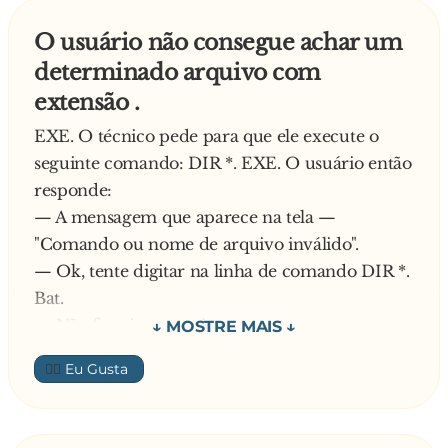
todas as pessoas com quem você já conversou
no irc. ...
O usuário não consegue achar um
determinado arquivo com
Você costumava ter dupla personalidade, uma
extensão .
na vida real e outra no irc, mas acabou se
EXE. O técnico pede para que ele execute o
livrando da vida real, pois ela era muito
seguinte comando: DIR *. EXE. O usuário então
complicada ...
responde:
— A mensagem que aparece na tela —
As pessoas no canal pensam que você é um bot.
"Comando ou nome de arquivo inválido".
...
— Ok, tente digitar na linha de comando DIR *.
Bat.
Você mesmo pensa que é um bot. ...
— Não funcionou, vejo a mesma mensagem.
— Vamos fazer outra tentativa; digite DIR *.* E
Você digita mais rápido do que consegue
👍🏼
nada... Após 15 minutos ao telefone, o usuário
pensar. ...
pergunta ao técnico:
— Será que estou digitando certo? Você me
Seu psiquiatra também é ircólatra, e suas