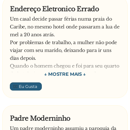
pediu para escrever ASTERISCO ou
terapias acontecem em um canal privado. ...
Endereço Eletronico Errado
ASTERÍSTICO?
Um casal decide passar férias numa praia do
Você é sempre convidado para canais "invite-
Caribe, no mesmo hotel onde passaram a lua de
only" ...
mel a 20 anos atrás.
Por problemas de trabalho, a mulher não pode
Você conta o tempo que a bola leva para voltar
viajar com seu marido, deixando para ir uns
ao jogador numa partida de pingue-pongue. ...
dias depois.
Quando o homem chegou e foi para seu quarto
Você pensa que o irc curou sua timidez. ...
do hotel, viu que havia um computador com
acesso a internet, então decidiu enviar um e-
O mIRC é o seu "screen-saver". ...
👍🏼
mail a sua mulher, mas errou uma letra sem se
dar conta e o enviou a outro endereço...
Você não tem um álbum de família, mas tem
O e-mail foi recebido por uma viúva que
guardado em um disquete vários "logs"
acabara de chegar do enterro do seu marido e
favoritos. ...
Padre Moderninho
que ao conferir seus e-mails desmaiou
Um padre moderninho assumiu a paroquia da
instantaneamente.
Você sempre tenta convencer a alguém do