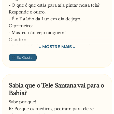
- Non.. Non. Non plecisa cortar Cai sozinho!
- O que é que estás para aí a pintar nessa tela?
Responde o outro:
- É o Estádio da Luz em dia de jogo.
O primeiro:
- Mas, eu não vejo ninguém!
O outro:
- Pois não! Estão todos lá dentro a ver o jogo
—
👍🏼
Sabia que o Tele Santana vai para o
Bahia?
Sabe por que?
R: Porque os médicos, pediram para ele se