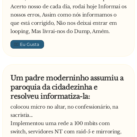
Energia é igual à Massa multiplicada pela
acessar irc. ...
Acerto nosso de cada dia, rodai hoje Informai os
velocidade da luz ao quadrado.
nossos erros, Assim como nós informamos o
- Entre, Einstein.
Você recebe a mensagem "unable to resolve
que está corrigido, Não nos deixai entrar em
Morreu a Carla Perez. Chegando no Céu, São
server" e começa a chorar. ...
looping, Mas livrai-nos do Dump, Amém.
Pedro perguntou:
- E você, quem é?
Você acorda às 02:00 am para ir ao banheiro e
👍🏼
- Sou a Carla Perez.
acaba indo ao computador. ...
- Olha, passaram por aqui o Leonardo da Vinci
e o Einstein, e eles tiveram que provar que
Você usa termos como
eram eles mesmos.
"LAG","NETSPLIT","KICKAR" na vida real. ...
Um padre moderninho assumiu a
- Mas quem são esses?
paroquia da cidadezinha e
- Pode entrar, Carla Perez.
Você pede aos seus amigos da vida real para
resolveu informatiza-la:
chamá-lo pelo seu nick
colocou micro no altar, no confessionário, na
sacristia...
Você comeca a ouvir [SOUND ...wav] no lugar
Implementou uma rede a 100 mbits com
do rádio. ...
switch, servidores NT com raid-5 e mirroring,