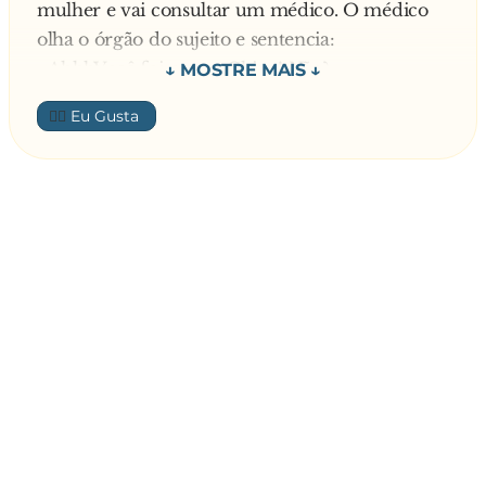
mulher e vai consultar um médico. O médico
olha o órgão do sujeito e sentencia:
- AhhhVocê foi para a China! Não?
- É verdade. – respondeu o homem.
👍🏼
Continuar o médico:
- E conheceu umas miúdas da vida, certo?!
- É verdade! – respondeu o homem.
Finaliza o homem:
- Infelizmente isso não tem cura. Vamos ter que
cortar!
O homem fica em choque, não consegue
acreditar no que ouve e, sem desistir vai
consultar outro médico, mas o diagnóstico é o
mesmo. Em desespero, procura urologistas,
especialistas, catedráticos, e todos, sem exceção,
confirmam o diagnóstico.
Arrasado e sem saída, decide confessar suas