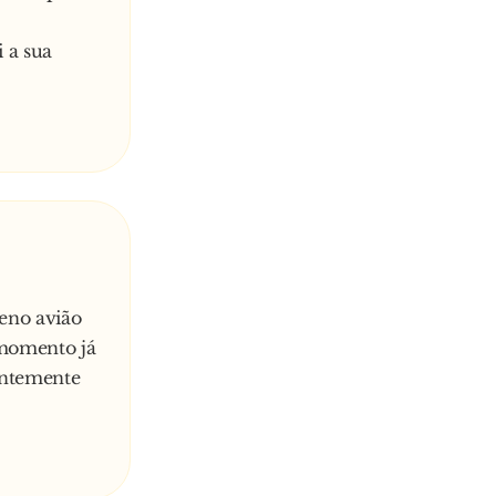
 a sua
eno avião
 momento já
entemente