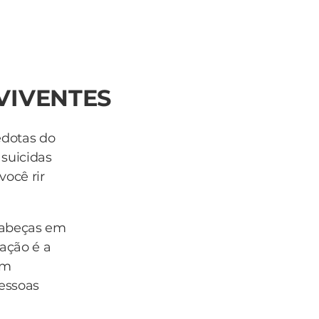
VIVENTES
edotas do
 suicidas
você rir
cabeças em
ação é a
om
pessoas