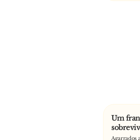
Um franc
sobrevi
Agarrados a