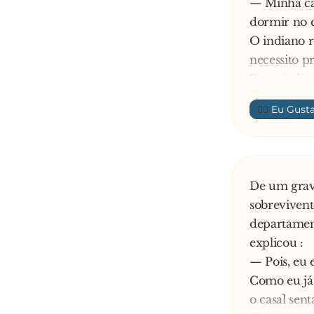
— Minha cas
— Huga-bul
dormir no c
O indiano r
necessito p
Era o indian
— Não posso
👍🏼
não posso d
Então o ju
— Eu dormi
Após uns 30
De um grave
— Não posso
sobrevivent
posso dormi
departament
Então, o ar
explicou :
Após uns 30
— Pois, eu 
Como eu já 
o casal sent