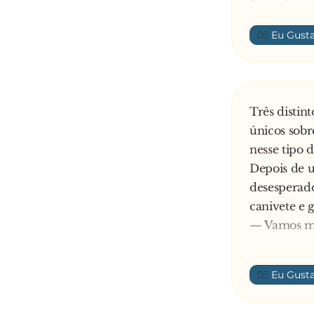
E continuo
— Para min
👍🏼
no instrume
abriu a cal
subitamente
"Olha o Jato!
Três distin
únicos sob
nesse tipo 
Depois de 
desesperado
canivete e g
— Vamos mat
carne.
Todos comer
👍🏼
vez do alem
— Vamos ma