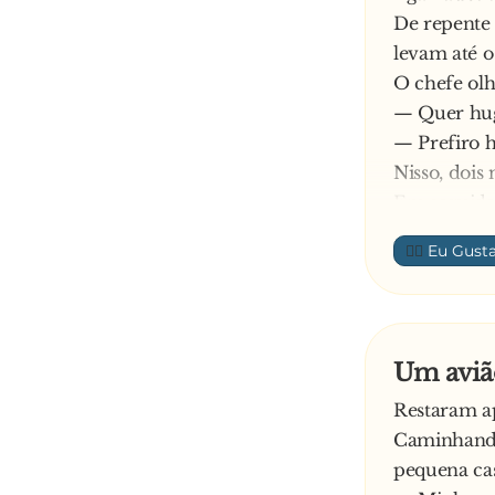
De repente
levam até o
O chefe olh
— Quer hug
— Prefiro h
Nisso, dois
Em seguida,
— Quer hug
👍🏼
— Prefiro h
Aí, surgira
Finalmente
— Quer hug
Um avião
O argentino 
Restaram a
respondeu:
Caminhando 
— Pois eu p
pequena cas
E o chefe: