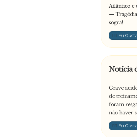
Atlântico e
— Tragédia 
sogra!
👍🏼
Notícia 
Grave acid
de treiname
foram resga
não haver s
👍🏼