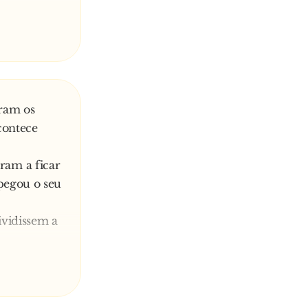
 com a mão
pente ela
 quando
oram os
contece
am a ficar
 pegou o seu
ividissem a
me, chegou a