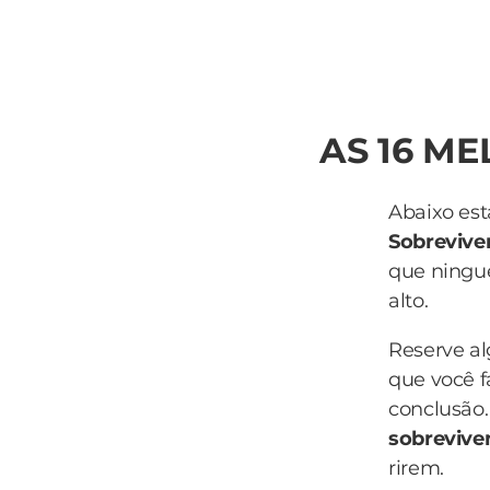
AS 16 M
Abaixo est
Sobrevive
que ningué
alto.
Reserve a
que você f
conclusão.
sobrevive
rirem.