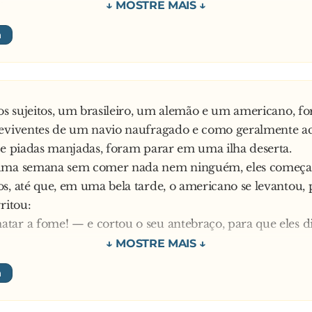
u:
ha surpresa, numa dessas olhadas, vi que a moça estava
nto do rapaz, fazendo uns movimentos estranhos. De re
ca dele e tirou para fora. Ela continuava passando a mão
 o rapaz gritou:
". Pois, aí eu me abaixei...
tos sujeitos, um brasileiro, um alemão e um americano, f
reviventes de um navio naufragado e como geralmente a
de piadas manjadas, foram parar em uma ilha deserta.
uma semana sem comer nada nem ninguém, eles começar
s, até que, em uma bela tarde, o americano se levantou,
ritou:
ar a fome! — e cortou o seu antebraço, para que eles d
am, felizes, até que, depois de mais uma semana de fo
ão. No meio da madrugada, ele se levantou e gritou:
tar a fome! — e cortou uma fatia da sua coxa branca!