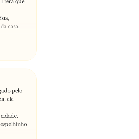
1 terá que
sta,
da casa.
ado, e eu
onceitos.
disse:
uro, eu não
gado pelo
a, ele
.
rco...
 cidade.
 espelhinho