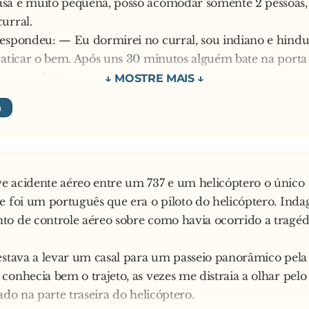
a é muito pequena, posso acomodar somente 2 pessoas, 
a nele até morrer!
urral.
espondeu: — Eu dormirei no curral, sou indiano e hinduí
raticar o bem. Após uns 30 minutos alguém bate na porta 
o, que disse:
 ficar no curral, lá tem uma v**..., que é um animal sagr
ormir junto a um animal sagrado.
deu respondeu:
rei no curral, somos um muito povo humilde e sem prec
 minutos alguém bate na porta da casa. Era o judeu, que 
 acidente aéreo entre um 737 e um helicóptero o único
 ficar no curral, lá tem um porco, que é um animal imp
e foi um português que era o piloto do helicóptero. Inda
r junto a um animal que não seja puro.
o de controle aéreo sobre como havia ocorrido a tragédi
gentino, "muy putón de la vida", aceitou dormir no curral
 minutos alguém bate na porta da casa. Era a v**... e o po
estava a levar um casal para um passeio panorâmico pela
conhecia bem o trajeto, as vezes me distraia a olhar pelo
ado na parte traseira do helicóptero.