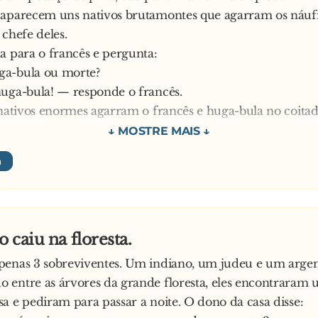
 aparecem uns nativos brutamontes que agarram os náuf
 chefe deles.
a para o francês e pergunta:
a-bula ou morte?
uga-bula! — responde o francês.
 nativos enormes agarram o francês e huga-bula no coitad
 perguntam para o italiano:
a-bula ou morte?
uga-bula! — respondeu o italiano.
m cinco nativos e huga-bula no italiano.
, perguntaram para o argentino:
a-bula ou morte?
 caiu na floresta.
pensou "Se eu disser huga-bula, os nativos vão me e**......
penas 3 sobreviventes. Um indiano, um judeu e um argen
entre as árvores da grande floresta, eles encontraram
refiro a morte!
a e pediram para passar a noite. O dono da casa disse: