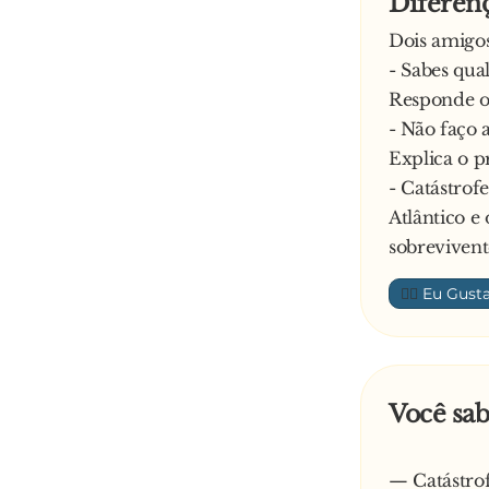
Diferenç
Dois amigos
- Sabes qua
Responde o
- Não faço 
Explica o p
- Catástrof
Atlântico e
sobrevivente
👍🏼
Você sab
— Catástrof