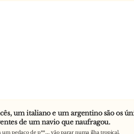
ês, um italiano e um argentino são os ún
ventes de um navio que naufragou.
 um pedaço de p**..., vão parar numa ilha tropical.