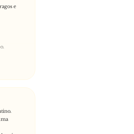
ragos e
o.
" e
tino.
 uma