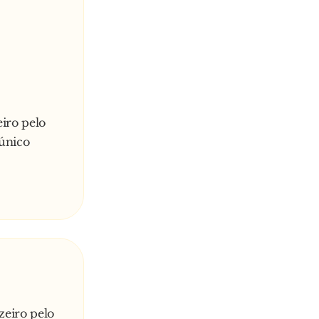
iro pelo
 único
zeiro pelo