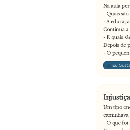
Na aula per
- Quais são
- A educaçã
Continua a 
- E quais s
Depois de p
- O pequeno
👍🏼
Injustiça
Um tipo en
caminhava c
- O que foi