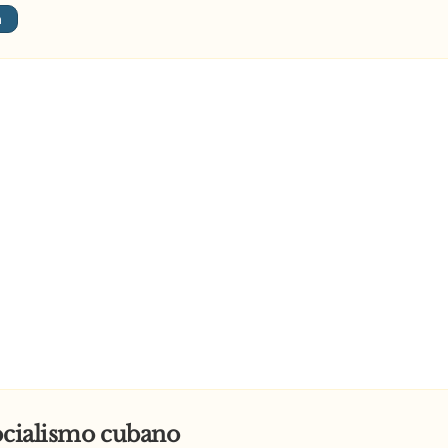
o no grelhador eléctrico? – pergunta o menino.
ectricidade. – responde a mãe.
o frito? – pergunta o menino.
eite. – responde a mãe.
o contentíssimo grita:
OCIALISMO!! VIVA O SOCIALISMO!!!
ocialismo cubano