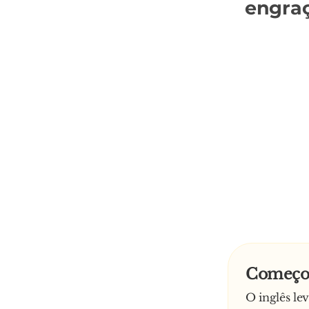
engra
Começo 
O inglês le