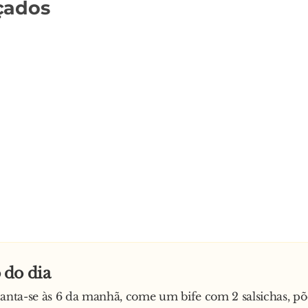
çados
do dia
vanta-se às 6 da manhã, come um bife com 2 salsichas, p