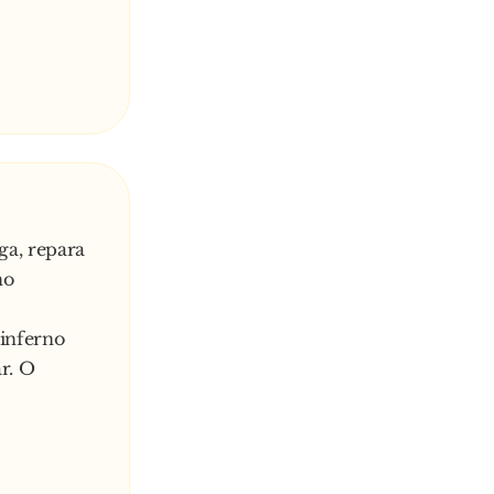
a, repara
no
 inferno
ar. O
ma enorme