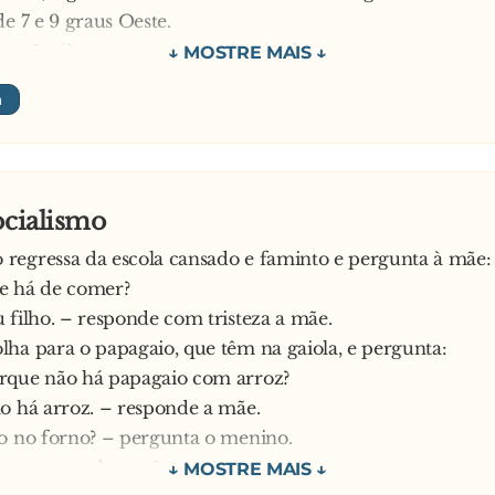
de 7 e 9 graus Oeste.
or, não é? – perguntou o primeiro homem.
 segundo:
enhor! Como foi que adivinhou?
rimeiro:
il: deu-me uma informação tecnicamente correcta, mas in
ntinuo perdido e vou chegar tarde ao encontro porque nã
ocialismo
a sua informação
regressa da escola cansado e faminto e pergunta à mãe:
mente o segundo homem:
e há de comer?
o senhor é politico socialista!
 filho. – responde com tristeza a mãe.
 descobriu? – pergunta intrigado o politico.
ha para o papagaio, que têm na gaiola, e pergunta:
onsultor:
rque não há papagaio com arroz?
il: O senhor não sabe onde está, nem para onde ir, assu
o há arroz. – responde a mãe.
 que não pode cumprir e está à espera que alguém lhe 
o no forno? – pergunta o menino.
om efeito, está exactamente na mesma situação em que 
s. – responde a mãe.
trar. Só que agora, por uma estranha razão, a culpa é 