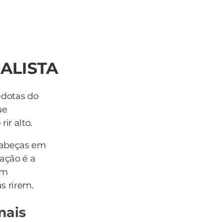
IALISTA
edotas do
ue
ir alto.
cabeças em
ação é a
om
s rirem.
mais