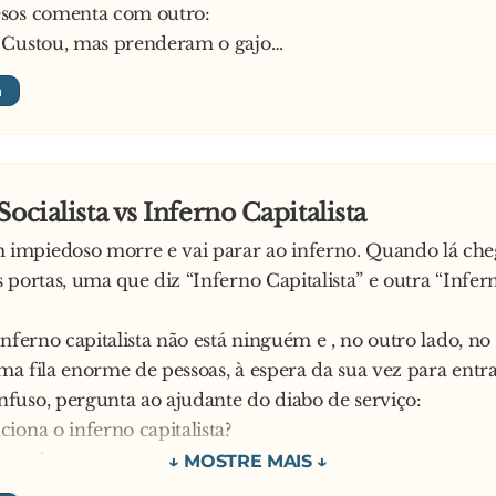
sos comenta com outro:
 Custou, mas prenderam o gajo…
Socialista vs Inferno Capitalista
mpiedoso morre e vai parar ao inferno. Quando lá cheg
 portas, uma que diz “Inferno Capitalista” e outra “Infer
inferno capitalista não está ninguém e , no outro lado, no
 uma fila enorme de pessoas, à espera da sua vez para entr
uso, pergunta ao ajudante do diabo de serviço:
iona o inferno capitalista?
 ajudante:
r entra e é metido num caldeirão colocado em cima du