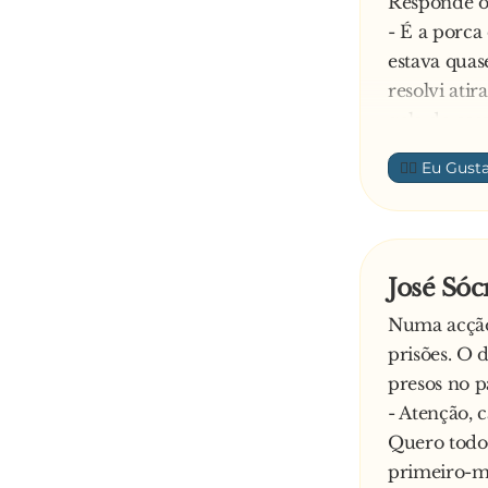
Responde o
- É a porca
estava quas
resolvi ati
gola do cas
Interrompe
👍🏼
- Pronto, p
O amigo:
- Como, se 
cumpriment
José Sócr
—
Numa acção 
prisões. O 
presos no p
- Atenção, 
Quero todo
primeiro-mi