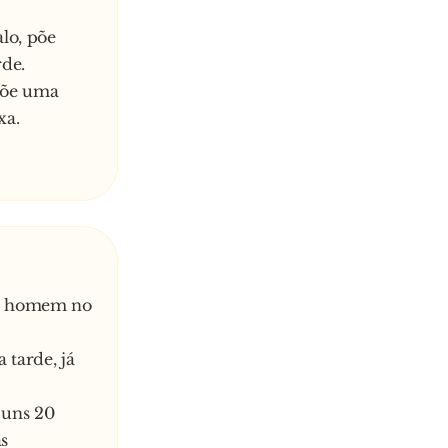
lo, põe
rde.
põe uma
xa.
um homem no
tarde, já
 uns 20
as