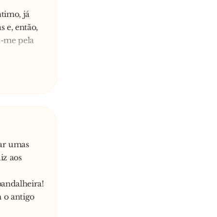
timo, já
 e, então,
u-me pela
 euros
tar umas
iz aos
andalheira!
 o antigo