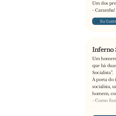
Um dos pre
- Caramba!
👍🏼
Inferno 
Um homem i
que há duas
Socialista”.
À porta do 
socialista,
homem, conf
- Como func
Responde o
- O pecado