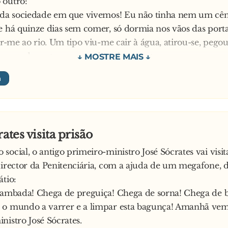
 outro:
 da sociedade em que vivemos! Eu não tinha nem um cên
e há quinze dias sem comer, só dormia nos vãos das portas
rar-me ao rio. Um tipo viu-me cair à água, atirou-se, pego
aco, nadou e trouxe-me de volta para terra
 o outro:
á! Agora, pensa mas é em refazeres a tua vida.
eu continuo sem um cêntimo?! O tipo é que foi muito
ado e, ainda por cima, recebeu um prémio de cinco mil
ates visita prisão
social, o antigo primeiro-ministro José Sócrates vai visi
director da Penitenciária, com a ajuda de um megafone, d
átio:
cambada! Chega de preguiça! Chega de sorna! Chega de b
 o mundo a varrer e a limpar esta bagunça! Amanhã vem
nistro José Sócrates.