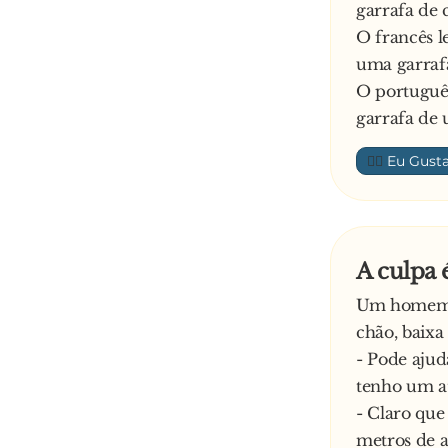
garrafa de c
O francês l
uma garrafa
O portuguê
garrafa de 
👍🏼
A culpa 
Um homem, 
chão, baixa
- Pode ajud
tenho um at
- Claro qu
metros de al