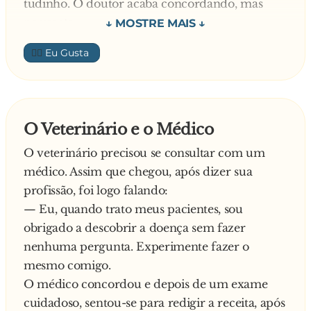
tudinho. O doutor acaba concordando, mas
- É que amanhã vai chegar a minha sogra lá em
pergunta:
casa e eu não quero a menor demonstração de
â?? Claro, Tonho... Pode falar...
— Posso ao menos saber o motivo de tanta
alegria!
👍🏼
implicância com o rabo do pobrezinho?
â?? Primeiro, eu não quero beijar a Gorila...
— Não é implicância não, doutor! Acontece que
Segundo, eu não quero assumir os filhos... E,
minha sogra vai passar uns dias conosco, e eu
terceiro... O senhor me dá uma semana pra
não quero ver nenhuma manifestação de
conseguir os mil reais?
O Veterinário e o Médico
alegria lá em casa!
O veterinário precisou se consultar com um
médico. Assim que chegou, após dizer sua
profissão, foi logo falando:
— Eu, quando trato meus pacientes, sou
obrigado a descobrir a doença sem fazer
nenhuma pergunta. Experimente fazer o
mesmo comigo.
O médico concordou e depois de um exame
cuidadoso, sentou-se para redigir a receita, após