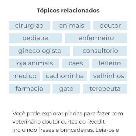
correndo pela fazenda junto com mais 5 gatos.
— Bem, pelo menos comigo funcionou!
Tópicos relacionados
Dois abriam buracos, dois fechavam os buracos,
e um procurava mais terreno.
cirurgiao
animais
doutor
pediatra
enfermeiro
ginecologista
consultorio
loja animais
caes
leiteiro
medico
cachorrinha
velhinhos
farmacia
gato
terapeuta
Você pode explorar piadas para fazer com
veterinário doutor curtas do Reddit,
incluindo frases e brincadeiras. Leia-os e