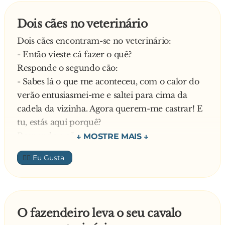
Dois cães no veterinário
Dois cães encontram-se no veterinário:
- Então vieste cá fazer o quê?
Responde o segundo cão:
- Sabes lá o que me aconteceu, com o calor do
verão entusiasmei-me e saltei para cima da
cadela da vizinha. Agora querem-me castrar! E
tu, estás aqui porquê?
Responde o cão:
- Olha, por uma razão parecida! Com o calor
👍🏼
entusiasmei-me e saltei para cima da minha
dona!
Surpreendido diz o outro cão:
- Eláá… Ela também te vai castrar?
O fazendeiro leva o seu cavalo
Responde o primeiro: