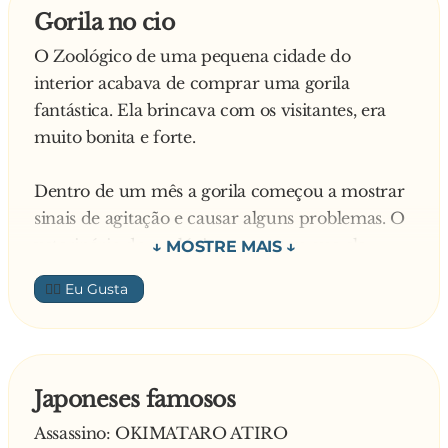
o paciente sem precisar conversar.
— Viva! — bradou o fazendeiro. — O cavalo se
Gorila no cio
estão todas na kombi acenando, e tem uma que
A loira pergunta:
recuperou, agora vamos fazer uma festa pra
não pára de buzinar!!!
O Zoológico de uma pequena cidade do
- E qual a especialidade dele?
comemorar! Matem o porco!
interior acabava de comprar uma gorila
O doutor responde:
fantástica. Ela brincava com os visitantes, era
- Ele é veterinário.
muito bonita e forte.
Dentro de um mês a gorila começou a mostrar
sinais de agitação e causar alguns problemas. O
veterinário do zoológico constatou que ela
estava no cio.
👍🏼
â?? Precisamos arrumar um macho
rapidamente para acalmar a gorila! â?? disse ele
ao diretor do zoológico.
Japoneses famosos
Assassino: OKIMATARO ATIRO
Então todos os zoológicos das cidades vizinhas