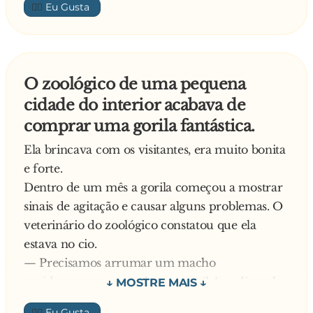
👍🏼
transando feito loucos - disse a mulher,
desesperada. - O que é que eu faço para eles
pararem?
— É muito fácil - respondeu o veterinário. -
O zoológico de uma pequena
Coloque o aparelho de telefone bem perto dos
cidade do interior acabava de
dois. Aí eu ligo para eles e pronto.
comprar uma gorila fantástica.
— E o senhor acha mesmo que isso vai dar
certo?
Ela brincava com os visitantes, era muito bonita
— Pelo menos aqui em casa , agora, funcionou.
e forte.
Dentro de um mês a gorila começou a mostrar
sinais de agitação e causar alguns problemas. O
veterinário do zoológico constatou que ela
estava no cio.
— Precisamos arrumar um macho
rapidamente para acalmar a gorila! — disse ele
ao diretor do zoológico.
👍🏼