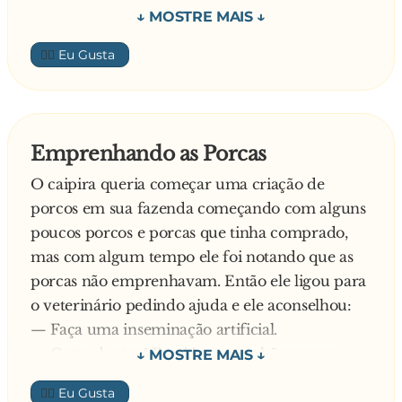
— Peraí! — interrompe o paciente — Pra que
👍🏼
tantos exames? Eu sou veterinário e, só de dar
uma olhada nos animais, já sei o que eles têm!
E o médico:
Emprenhando as Porcas
O caipira queria começar uma criação de
— OK. Então leve esse medicamento, tome duas
porcos em sua fazenda começando com alguns
vezes ao dia e, se não melhorar dentro de uma
poucos porcos e porcas que tinha comprado,
semana, nós te sacrificamos!
mas com algum tempo ele foi notando que as
porcas não emprenhavam. Então ele ligou para
o veterinário pedindo ajuda e ele aconselhou:
— Faça uma inseminação artificial.
— Certo doutor! Farei isso amanhã mesmo —
disse o caipira, que não tinha a menor idéia do
👍🏼