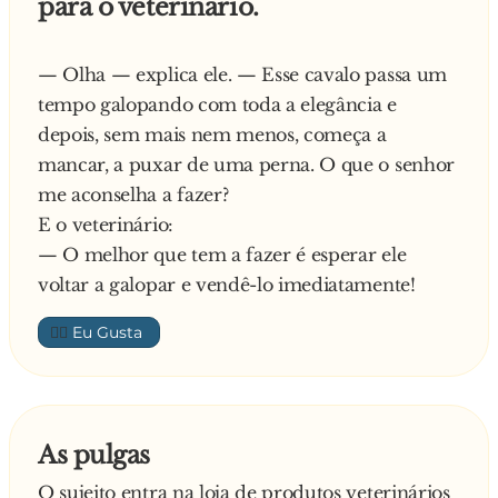
para o veterinário.
- Não… Vim só cortar as unhas!
— Olha — explica ele. — Esse cavalo passa um
tempo galopando com toda a elegância e
depois, sem mais nem menos, começa a
mancar, a puxar de uma perna. O que o senhor
me aconselha a fazer?
E o veterinário:
— O melhor que tem a fazer é esperar ele
voltar a galopar e vendê-lo imediatamente!
👍🏼
As pulgas
O sujeito entra na loja de produtos veterinários