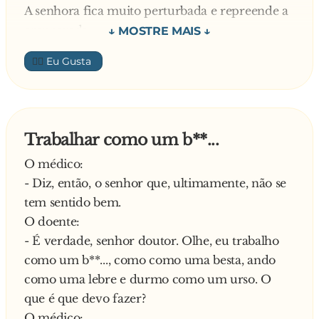
A senhora fica muito perturbada e repreende a
empregada:
- Isso são modos de dar uma noticia dessas? Se é
👍🏼
uma noticia má, você dá esse tipo de
informação muito devagar e com jeitinho.
Primeiro você diz que teve de chamar o
veterinário e vai contando o caso aos poucos
Trabalhar como um b**...
está a perceber?
O médico:
- Estou – respondeu a loira.
- Diz, então, o senhor que, ultimamente, não se
E continua a patroa:
tem sentido bem.
- E a nossa filha, como é que vai?
O doente:
E diz a loira:
- É verdade, senhor doutor. Olhe, eu trabalho
- Tive de chamar o veterinário
como um b**..., como como uma besta, ando
como uma lebre e durmo como um urso. O
que é que devo fazer?
O médico: