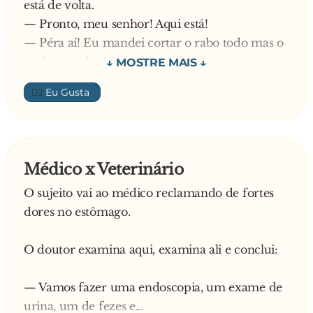
está de volta.
— Pronto, meu senhor! Aqui está!
— Péra aí! Eu mandei cortar o rabo todo mas o
senhor ainda deixou um pedaço!
— Se eu cortar o rabo todo, o seu cachorro vai
👍🏼
ficar horrível! - defende-se o veterinário.
— Não me interessa! Quero que corte tudinho!
— Tudo bem! Tudo bem! - concorda o médico.
- Mas posso ao menos saber o motivo da
Médico x Veterinário
implicância com o pobrezinho?
O sujeito vai ao médico reclamando de fortes
— Implicância nenhuma, doutor! É que a
dores no estômago.
minha sogra vai almoçar em casa no próximo
domingo e eu não quero ver nenhuma
O doutor examina aqui, examina ali e conclui:
manifestação de alegria!!
— Vamos fazer uma endoscopia, um exame de
urina, um de fezes e...