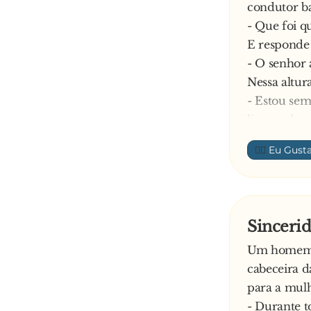
condutor ba
- Que foi qu
E responde 
- O senhor
Nessa altu
- Estou sem
liga nenhu
- Cala-te, e
👍🏼
O polícia f
- Além diss
devia andar
Diz a mulh
Sinceri
- Nunca ent
Um homem e
de que ele 
cabeceira d
- Cala-te, 
para a mulh
Chocado o p
- Durante t
- Minha sen