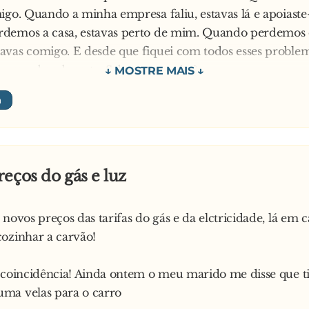
igo. Quando a minha empresa faliu, estavas lá e apoiast
ela:
demos a casa, estavas perto de mim. Quando perdemos o
quando vai bêbado…
vas comigo. E desde que fiquei com todos esses proble
ca me abandonaste. Sabes uma coisa?
a mulher encheram-se de lágrimas:
mem:
você me dá azar!
eços do gás e luz
 novos preços das tarifas do gás e da elctricidade, lá em c
ozinhar a carvão!
 coincidência! Ainda ontem o meu marido me disse que t
ma velas para o carro