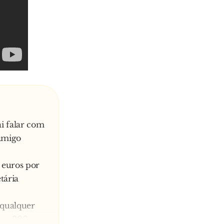
i falar com
 amigo
 euros por
tária
s qualquer
uns 900