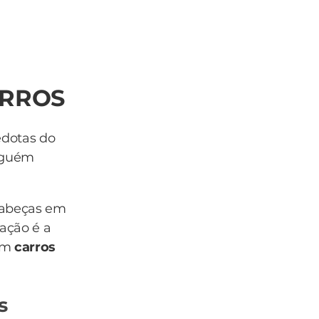
ARROS
edotas do
inguém
cabeças em
ação é a
com
carros
s