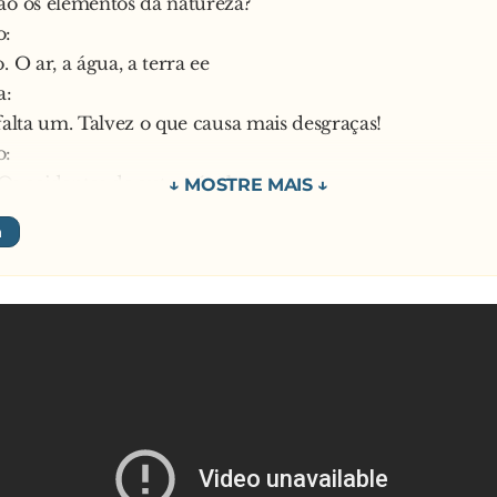
ão os elementos da natureza?
:
o:
 é possível, ele está muito ocupado….
. O ar, a água, a terra ee
com o quê? – Pergunta o português.
a:
reto:
 falta um. Talvez o que causa mais desgraças!
is viajantes do Fiat Uno…
o:
i! Os acidentes de automóvel