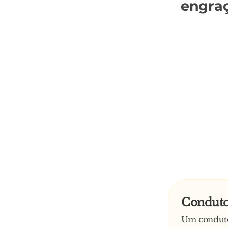
engra
Conduto
Um condutor