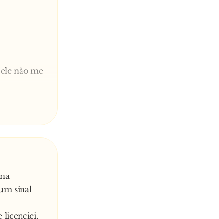
 ele não me
uando não
m a mania
 na
um sinal
licenciei,