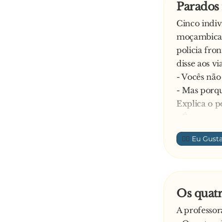
Parados
Cinco indiv
moçambican
policia fro
disse aos vi
- Vocês não
- Mas porqu
Explica o po
- É porque 
- E daí? – 
👍🏼
carro, mas 
lugares.
- Isso não 
A4 só pode 
Os quat
- Mas isso 
A professor
quero falar