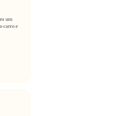
a
com um
o carro e
o tipo do
 de cinco
e num Audi
chefe, eu