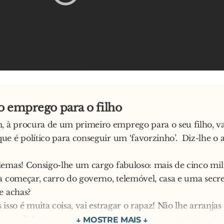
o emprego para o filho
à procura de um primeiro emprego para o seu filho, va
e é político para conseguir um ‘favorzinho’. Diz-lhe o
emas! Consigo-lhe um cargo fabuloso: mais de cinco mil
a começar, carro do governo, telemóvel, casa e uma secre
e achas?
 isso é muita coisa, vai estragar o rapaz! Não lhe arranja
normal? Assim, sem carro, nem casa, nem secretária e só 