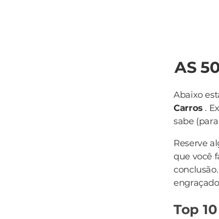
AS 5
Abaixo est
Carros
. E
sabe (para 
Reserve a
que você f
conclusão
engraçado 
Top 10