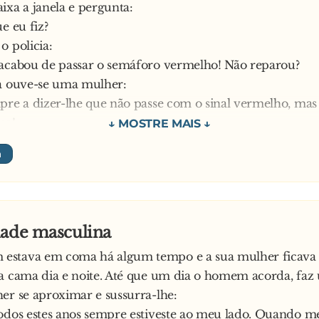
ixa a janela e pergunta:
e eu fiz?
o policia:
 acabou de passar o semáforo vermelho! Não reparou?
ra ouve-se uma mulher:
pre a dizer-lhe que não passe com o sinal vermelho, mas
ma!
stúpida! – Grita-lhe o marido.
inge que não ouve e diz:
o, foi apanhado por um radar a conduzir a 110 à hora, q
 a mais de 90!
er:
dade masculina
ro no carro que não lhe diga que vá devagar, mas ele te
stava em coma há algum tempo e a sua mulher ficava
é que sabe!
a cama dia e noite. Até que um dia o homem acorda, faz 
parva! — Grita-lhe novamente o marido.
er se aproximar e sussurra-lhe:
olicia fala para a mulher:
odos estes anos sempre estiveste ao meu lado. Quando me 
hora, o seu marido fala-lhe sempre desta maneira?!