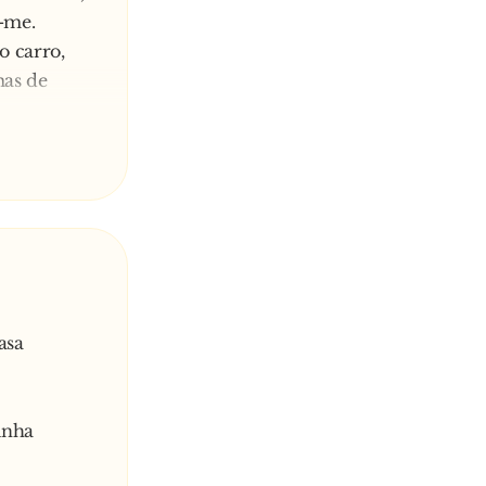
e-me.
 carro,
mas de
asa
inha