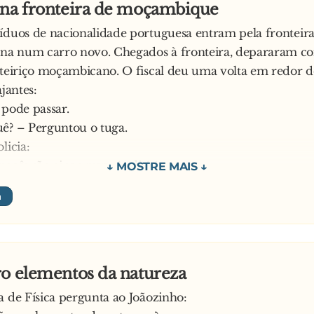
 na fronteira de moçambique
íduos de nacionalidade portuguesa entram pela fronteir
a num carro novo. Chegados à fronteira, depararam 
nteiriço moçambicano. O fiscal deu uma volta em redor d
ajantes:
 pode passar.
ê? – Perguntou o tuga.
licia:
vocês são cinco num Audi A4.
questionou o viajante – Isso não tem nada a ver. Quatro é 
se o senhor olhar os documentos vai ver que é um carro
me interrressa – Disse o polícia – O meu chefe disse qu
ter quatro passageiros.
ro elementos da natureza
é um absurdo! – indignou-se o tuga – Vá lá chamar o seu 
a de Física pergunta ao Joãozinho:
 com ele.