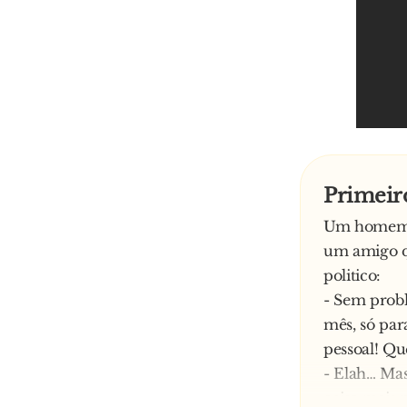
Primeir
Um homem, 
um amigo qu
politico:
- Sem probl
mês, só par
pessoal! Qu
- Elah… Mas
coisa mais 