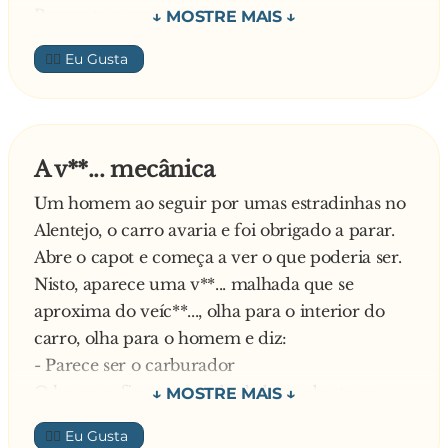
Pergunta o agente:
- Posso então ver o registo de propriedade do
👍🏼
veíc**...?
E o homem:
- O carro não é meu. Roubei-o.
- O carro é roubado? – grita espantado o
A v**... mecânica
agente.
Um homem ao seguir por umas estradinhas no
E, acrescenta o homem:
Alentejo, o carro avaria e foi obrigado a parar.
- Sim, é verdade. Mas agora que penso nisso,
Abre o capot e começa a ver o que poderia ser.
acho que vi o registo de Propriedade no porta-
Nisto, aparece uma v**... malhada que se
luvas quando lá meti a minha pistola…
aproxima do veíc**..., olha para o interior do
- Está uma arma no porta-luvas? – pergunta o
carro, olha para o homem e diz:
agente incrédulo.
- Parece ser o carburador
- Sim. Coloquei-a lá depois de matar a dona do
O homem fica espantado de boca aberta por
carro e ter metido o corpo dela no porta-
ouvir uma v**... a falar… e a v**... lá continuou o
bagagem.
👍🏼
caminho dela. O homem curioso, caminha até
- Está um corpo na bagageira?