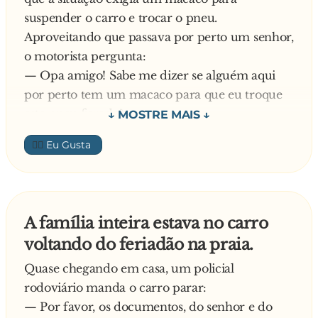
- p**... - reclama ele, sentindo-se injustiçado. -
suspender o carro e trocar o pneu.
Os outros é que peidam e eu que levo a culpa!
Aproveitando que passava por perto um senhor,
o motorista pergunta:
— Opa amigo! Sabe me dizer se alguém aqui
por perto tem um macaco para que eu troque
este pneu furado?
— Olha, se o senhor quiser pode tentar pedir ao
👍🏼
dono daquela casa - dizia apontando - mas vou
logo te avisando que ele não empresta, pois é
muito egoísta.
— Ah é? Assim mesmo eu vou lá.
A família inteira estava no carro
Então foi até lá e bateu na porta de maneira
voltando do feriadão na praia.
meio bruta. Tão logo a porta abriu, o motorista
disse logo ao homem que surgiu:
Quase chegando em casa, um policial
— Olhe, pois o senhor pode enfiar seu macaco
rodoviário manda o carro parar:
na bunda, seu f**...!
— Por favor, os documentos, do senhor e do