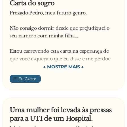
Carta do sogro
Prezado Pedro, meu futuro genro.
Não consigo dormir desde que prejudiquei o
seu namoro com minha filha...
Estou escrevendo esta carta na esperança de
que você esqueça o que eu disse e me perdoe.
Quando o vi pela primeira vez, fiquei surpreso
👍🏼
com suas tatuagens e piercings, mas hoje vejo
que isso não é assim tão importante.
Vejo, também, que andar de moto em alta
Uma mulher foi levada às pressas
velocidade e sem capacete não é assim tão
para a UTI de um Hospital.
perigoso, desde que seja tomado cuidado com