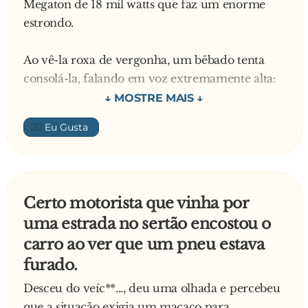
Megaton de 18 mil watts que faz um enorme
estrondo.
Ao vê-la roxa de vergonha, um bêbado tenta
consolá-la, falando em voz extremamente alta:
- Minha senhora, não precisa ficar com
👍🏼
vergonha só porque peidou. Aqui nesse ônibus
todo mundo peida. Eu p**..., essa outra senhora
que está sentada ao seu lado peida, aquele
garoto também peida, aquela velha ali também
Certo motorista que vinha por
peida, o cobrador peida, o motorista peida e até
uma estrada no sertão encostou o
a mãe do motorista peida...
carro ao ver que um pneu estava
furado.
Nesse instante o motorista pára o ônibus e
coloca o bêbado para fora do veíc**....
Desceu do veíc**..., deu uma olhada e percebeu
que a situação exigia um macaco para