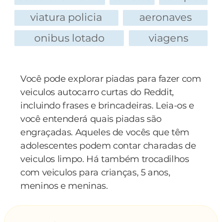
marcar um GOL na hora do 'de ACCORD'.
Não deixe o prazo PASSAT.
viatura policia
aeronaves
MONZA obra, venha LOGUS.
onibus lotado
viagens
Estamos KOMBInados?
ESPERO seu contato.
Visite qualquer agência do banco baVESPA e
Você pode explorar piadas para fazer com
fale com a RENAULTa ou com o
veiculos autocarro curtas do Reddit,
volksWAGNER. Boa VOYAGE e POINTER
incluindo frases e brincadeiras. Leia-os e
final.
você entenderá quais piadas são
Seguro Ouro Automóvel, bem melhor KIA
engraçadas. Aqueles de vocês que têm
concorrência!
adolescentes podem contar charadas de
PS.: Se você achou isto um sarro, CHEROKEE e
veiculos limpo. Há também trocadilhos
MONDE-o para um amigo, tá o KA?
com veiculos para crianças, 5 anos,
meninos e meninas.