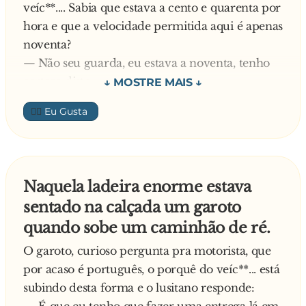
veíc**.... Sabia que estava a cento e quarenta por
hora e que a velocidade permitida aqui é apenas
noventa?
— Não seu guarda, eu estava a noventa, tenho
certeza disto.
A sogra, sentada no banco de trás entre as
👍🏼
crianças, começa a participar da conversa:
— Ah, Paulo Ricardo, que é isso! Você estava a
140 ou mais!
O cara olha para a sogra vermelho de raiva. O
Naquela ladeira enorme estava
policial continua:
sentado na calçada um garoto
— E sua lanterna direita não está funcionando...
quando sobe um caminhão de ré.
— Minha lanterna? Nem sabia disso. Acho que
queimou durante a viajem.
O garoto, curioso pergunta pra motorista, que
E a sogra corrige:
por acaso é português, o porquê do veíc**... está
— Ah, Paulo Ricardo, que mentira! Faz quase
subindo desta forma e o lusitano responde:
um mês que você está falando que precisa