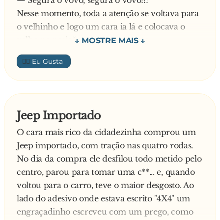
— Segura o vovô, segura o vovô!!!
você, em vez de estudar em uma boa
Nesse momento, toda a atenção se voltava para
Universidade é simplesmente uma alternativa
o velhinho e logo um cara ia lá e colocava o
para a sua formação, já que nem tudo na vida
velho na posição certa novamente.
se aprende nos livros e na escola.
O ônibus fazia outra curva e lá ia o velhinho se
👍🏼
Às vezes eu percebo quão retrógrado eu posso
entortando todo, de novo.
estar sendo quando interfiro em assuntos dessa
E a galera novamente:
natureza e reconheço que estava errado.
— Segura o vovô, segura o vovô!!!
Fui um tolo em ser contra o namoro de vocês e
E sempre aparecia um voluntário para
Jeep Importado
gostaria de me redimir dizendo que o abençôo
posicionar o velhinho certinho no banco, mais
para se casar com minha filha.
O cara mais rico da cidadezinha comprou um
uma vez. E assim continou a viagem inteira, até
Um forte abraço!
Jeep importado, com tração nas quatro rodas.
que lá pela décima vez quando berraram:
Seu futuro sogro.
No dia da compra ele desfilou todo metido pelo
— Segura o vovô, segura o vovô!!!
P.S.: Parabéns pelo acerto na Mega-Sena!
centro, parou para tomar uma c**... e, quando
O vovô implorou:
voltou para o carro, teve o maior desgosto. Ao
— Ahh, meus filhinhos, deixem o vovô, ao
lado do adesivo onde estava escrito "4X4" um
menos uma vez, soltar um peidinho...
engraçadinho escreveu com um prego, como