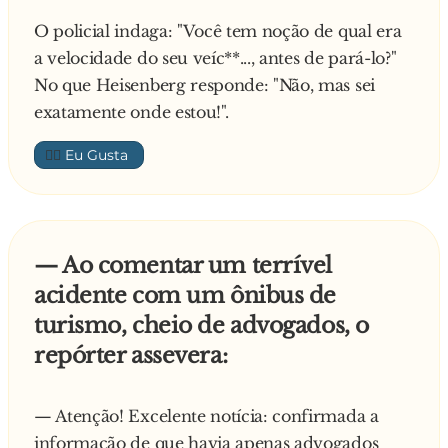
2. É muito barulhenta e tagarela em altas
O policial indaga: "Você tem noção de qual era
velocidades;
a velocidade do seu veíc**..., antes de pará-lo?"
3. Na maioria dos casos, a suspensão traseira é
No que Heisenberg responde: "Não, mas sei
muito macia e vibra demais;
exatamente onde estou!".
4. A área de lazer está localizada perto demais
da área de reciclagem;
👍🏼
5. Os custos de manutenção são exorbitantes.
Deus refletiu e respondeu:
- Sim, é verdade que o meu invento tem
defeitos, mas de acordo com os dados que
— Ao comentar um terrível
levantei, há muito mais homens montados na
acidente com um ônibus de
minha invenção do que na tua
turismo, cheio de advogados, o
repórter assevera:
— Atenção! Excelente notícia: confirmada a
informação de que havia apenas advogados