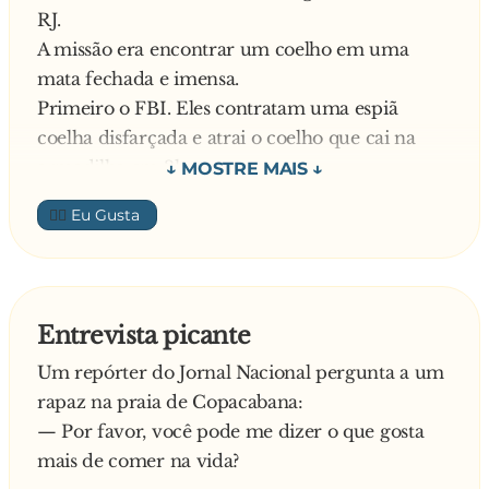
peruca loira e um vestido rosa.
RJ.
- Agora eu provo que essa máquina é burra -
A missão era encontrar um coelho em uma
disse o lusitano, sentindo-se desafiado.
mata fechada e imensa.
E a máquina acusou de novo:
Primeiro o FBI. Eles contratam uma espiã
- Joaquim Pereira, 45 anos, português, casado, e
coelha disfarçada e atrai o coelho que cai na
que por causa dessa viadagem acaba de perder
armadilha em 3h.
o vôo 575 da Portugal Airlines.
Depois a Swat. Numa operação de 50 homens e
👍🏼
20 helicópiteros eles pegam o coelho em 1h.
Todos ficam admirados Por último, a BM do
Rio, eles vem em uma D-20 com a porta da
direita amarrada com arame, 20 homens atráz
Entrevista picante
com a metade do corpo para fora batendo na
Um repórter do Jornal Nacional pergunta a um
camionete com as armas e gritando: UUU,
rapaz na praia de Copacabana:
TERERE, UUU,TERERE Em vinte minutos eles
— Por favor, você pode me dizer o que gosta
voltam, e todos olham espantados para eles
mais de comer na vida?
abrindo a traseira da camionete Logo depois sai