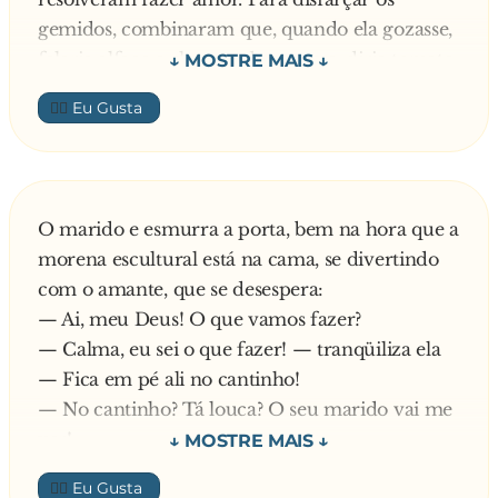
gemidos, combinaram que, quando ela gozasse,
- Slurp... 22, por quê?
falaria alface e ele quando gozasse, diria tomate.
E foi assim a noite inteira: alface, tomate...
👍🏼
- Você tem 22 anos e ainda acredita em Papai
alface, tomate... Alface, tomate...
Noel?
A certa altura da noite, um dos meninos
acordou e reclamou:
- Impressionante - resmunga ele e sai
— Ei, vocês dois aí em cima, vamos parar com
O marido e esmurra a porta, bem na hora que a
assoviando satisfeito, dali.
essa salada que a maionese está caindo aqui
morena escultural está na cama, se divertindo
embaixo!
com o amante, que se desespera:
— Ai, meu Deus! O que vamos fazer?
— Calma, eu sei o que fazer! — tranqüiliza ela
— Fica em pé ali no cantinho!
— No cantinho? Tá louca? O seu marido vai me
ver!
— Faz o que eu estou falando, rápido!
👍🏼