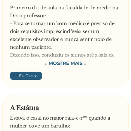
Primeiro dia de aula na faculdade de medicina.
Diz o professor:
- Para se tornar um bom médico é preciso de
dois requisitos imprescindíveis: ser um
excelente observador e nunca sentir nojo de
nenhum paciente.
Dizendo isso, conduziu os alunos até a sala de
autópsia, descobriu o cadáver nu de um
mendigo sobre a mesa e ordenou:
👍🏼
- Agora, vamos fazer um teste! Façam
exatamente o que eu fizer!
Em seguida, enfiou um dedo no cu do cadáver
e imediatamente levou-o a boca.
A Estátua
Fazendo um esforço sobrenatural para
Estava o casal no maior rala-e-r** quando a
disfarçar a cara de nojo, os alunos repetiram o
mulher ouve um barulho:
gesto do professor.