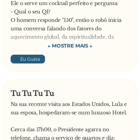
Ele o serve um cocktail perfeito e pergunta:
- Qual o seu QI?
O homem responde "150", então o robô inicia
uma conversa falando dos fatores do
aquecimento global, da espiritualidade, da
interdependência ambiental, da teoria das
cordas, de nanotecnologia, e por aí foi...
👍🏼
O cara ficou impressionado, e resolveu testar o
robô. Saiu, deu uma volta e retornou ao balcão
pedindo outra bebida. Novamente o robô serve
um drink perfeito, e pergunta:
Tu Tu Tu Tu
- Qual seu QI?
Na sua recente visita aos Estados Unidos, Lula e
O homem responde:
sua esposa, hospedaram-se num luxuoso Hotel.
- Deve ser uns 100...
Imediatamente o robô começa a falar, agora
Cerca das 17h00, o Presidente agarra no
sobre futebol, supermodelos, comidas favoritas,
telefone, chama o serviço de quartos e diz:
armas, corpo da mulher, e outros assuntos