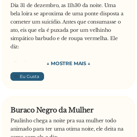
Dia 31 de dezembro, as 11h30 da noite. Uma
bela loira se aproxima de uma ponte disposta a
cometer um suicídio. Antes que consumasse o
ato, eis que ela é puxada por um velhinho
simpático barbudo e de roupa vermelha. Ele
diz:
- Por favor, não faça isso!
👍🏼
- Me larga, Eu quero morrer!
- Uma menina bonita como você? Pelo menos
me diga o motivo.
Buraco Negro da Mulher
Paulinho chega a noite pra sua mulher todo
- Esta tarde, ... SNIFF ..., meu patrão me
animado para ter uma otima noite, ele deita na
despediu.
cama com ela e diz: