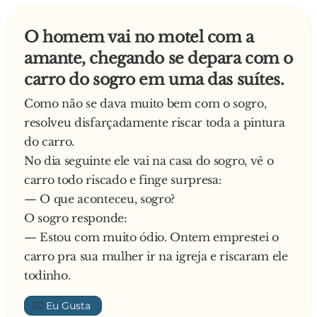
Logo ele pensou: Meu Deus, quando o
Joãozinho vir isto...
O homem vai no motel com a
O pai do Joãozinho tentou disfarçar e pediu-lhe
amante, chegando se depara com o
para entrar perguntando se estava tudo bem, se
carro do sogro em uma das suítes.
tinha pego transito, quando de repente o
Joãozinho chega e olha aquilo e arregala aquele
Como não se dava muito bem com o sogro,
olhão!
resolveu disfarçadamente riscar toda a pintura
O pai de Joãozinho tentando consertar a
do carro.
situação fala pra todos vamos jantar! Todos se
No dia seguinte ele vai na casa do sogro, vê o
sentam a mesa e o Joãozinho não para de olhar
carro todo riscado e finge surpresa:
pro filho do chefe. O pai do Joãozinho
— O que aconteceu, sogro?
percebendo as olhadas do Joãozinho da-lhe um
O sogro responde:
pontapé por debaixo da mesa e olha feio pra
— Estou com muito ódio. Ontem emprestei o
ele, quando sem mais nem menos o Joãozinho
carro pra sua mulher ir na igreja e riscaram ele
olha pro chefe do seu pai e solta:
todinho.
— Que Deus ilumine os olhos do seu filho!
👍🏼
Todos da mesa olham pro Joãozinho sem