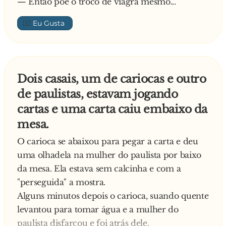
— Então põe o troco de viagra mesmo...
três horas e não pregou os olhos.
Já eram duas da manhã e o marido ainda estava
👍🏼
assistindo televisão. A morena já tinha pego no
sono e a Ricardão firme, agüardando o
momento de fugir.
Quando, para a alegria do ricardão-estátua, o
Dois casais, um de cariocas e outro
marido finalmente se levanta e vai até a cozinha
de paulistas, estavam jogando
preparar um sanduíche.
cartas e uma carta caiu embaixo da
O Ricardão abre a janela e tenta tomar coragem
mesa.
para pular quando o marido c**... volta com um
O carioca se abaixou para pegar a carta e deu
sanduíche e uma lata de c**.... O Ricardão
uma olhadela na mulher do paulista por baixo
consegue disfarçar. Então o marido chega bem
da mesa. Ela estava sem calcinha e com a
perto dele e diz:
"perseguida" a mostra.
— Toma, cara... Come e bebe alguma coisa! Eu
Alguns minutos depois o carioca, suando quente
fiquei dois dias que nem um i**... no quarto da
levantou para tomar água e a mulher do
família Silva e nem um copo de água me
paulista disfarçou e foi atrás dele.
ofereceram!