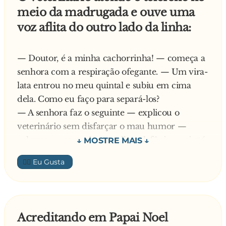
o leito do rio e as duas casas faziam um V, e lá
meio da madrugada e ouve uma
tinha um velho que estava nos observando
voz aflita do outro lado da linha:
desde o inicio, e quando já estávamos quase
saindo do lote o velho gritou de lá: ladrão de
cana, ladrão de cana, pega.... Ficamos assustados
— Doutor, é a minha cachorrinha! — começa a
e saimos correndo largando a cana pra traz
senhora com a respiração ofegante. — Um vira-
depois de todo o trabalho que tivemos, mas
lata entrou no meu quintal e subiu em cima
ficamos de longe observando, e vimos a hora
dela. Como eu faço para separá-los?
que o velho atravessou o rio e pegou a cana pra
— A senhora faz o seguinte — explicou o
ele, ficamos putos de raiva e fomos embora...
veterinário sem disfarçar o mau humor —
Moral da história:
coloque-os perto do aparelho telefônico, vai até
" Ladrão que rouba ladrão, tem cem anos de
o orelhão mais próximo e disca para a sua casa.
👍🏼
perdão."
Quando ouvirem o telefone tocar, eles irão se
separar!
— O senhor acha que isso realmente funciona?
— perguntou a mulher, incrédula.
Acreditando em Papai Noel
— Bem, pelo menos comigo funcionou!