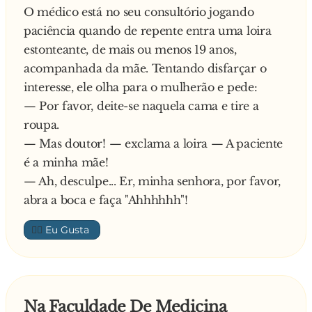
meu escritório pela manhã, me pediu 500 reais
O médico está no seu consultório jogando
a alguém?
emprestado e disse que passava aqui a tarde
paciência quando de repente entra uma loira
E ela, sem nunca imaginar que era presidente
sem falta para me pagar...
estonteante, de mais ou menos 19 anos,
em pessoa que estava ali, responde:
acompanhada da mãe. Tentando disfarçar o
— Não, dotô, na verdade o nome dele é
interesse, ele olha para o mulherão e pede:
Fernando Henrique, mas é que urtimamente
— Por favor, deite-se naquela cama e tire a
esse minino deu prá minti e fazê tanta m**...,
roupa.
que nóis apelidô ele anssim.
— Mas doutor! — exclama a loira — A paciente
é a minha mãe!
— Ah, desculpe... Er, minha senhora, por favor,
abra a boca e faça "Ahhhhhh"!
👍🏼
Na Faculdade De Medicina