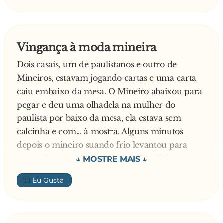
— Eu não! É que eu tenho um cacoetes e fico
sempre balançando a cabeça!
O marido volta a perguntar:
Vingança à moda mineira
— Você nunca apanhou por causa disto?
Dois casais, um de paulistanos e outro de
E o sujeito, com a maior cara de sacana,
Mineiros, estavam jogando cartas e uma carta
responde:
caiu embaixo da mesa. O Mineiro abaixou para
— Apanhar já apanhei. Mas em compensação o
pegar e deu uma olhadela na mulher do
que eu já ganhei de mulher...
paulista por baixo da mesa, ela estava sem
calcinha e com... à mostra. Alguns minutos
depois o mineiro suando frio levantou para
tomar água e a mulher do paulista disfarçou e
foi atrás dele. Chegando na cozinha ela
👍🏼
perguntou:
E aí? O que você achou?
Maravilhoso! - respondeu o Mineiro.