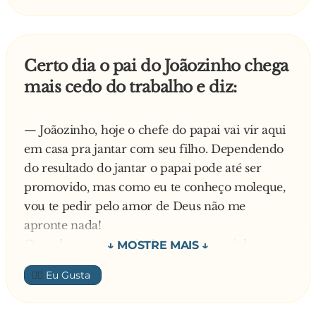
hábito franciscano lhe cairá perfeitamente.
— Quanto custa?
— 120 reais!
Certo dia o pai do Joãozinho chega
— Caramba! Não tem uma mais baratinha?
mais cedo do trabalho e diz:
— Que tal essa fantasia de surfista? Um
bermudão, uma camiseta, óculos escuros...
— Quanto custa?
— Joãozinho, hoje o chefe do papai vai vir aqui
— 40 reais!
em casa pra jantar com seu filho. Dependendo
— Caramba! Não tem uma mais baratinha?
do resultado do jantar o papai pode até ser
Aí o atendente se encheu, foi lá pra dentro e
promovido, mas como eu te conheço moleque,
voltou com um pote na mão.
vou te pedir pelo amor de Deus não me
— Toma, são três reais!
apronte nada!
— O que é isso?
Quando era umas oito horas a campainha tocou
— É calda de caramelo. Você despeja na cabeça,
e o pai do Joãozinho foi atender a porta, quando
👍🏼
enfia a muleta no cu e sai fantasiado de maçã
ele olhou viu seu chefe e seu filho, mas o
do amor!
filhinho do chefe não tinha as duas orelhas!