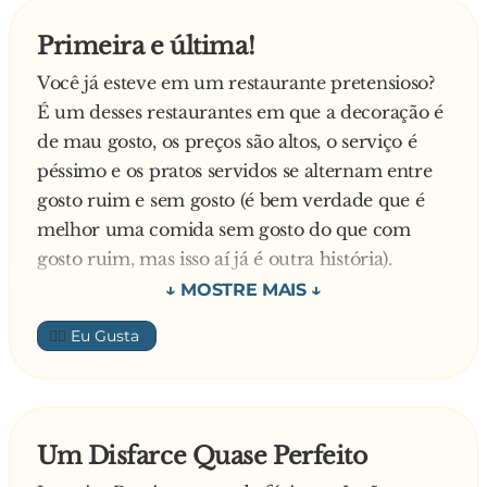
ao hotel e começam a investigar e a tentar
Primeira e última!
decifrar a mensagem, mas sem qualquer
Você já esteve em um restaurante pretensioso?
resultado.
É um desses restaurantes em que a decoração é
Entretanto, Lula, volta a telefonar para a
de mau gosto, os preços são altos, o serviço é
recepcionista, agentes do FBI e da CIA ouvem a
péssimo e os pratos servidos se alternam entre
mensagem:
gosto ruim e sem gosto (é bem verdade que é
— Tu ti tu tu tu tu!
melhor uma comida sem gosto do que com
Desesperados os agentes resolvem chamar o
gosto ruim, mas isso aí já é outra história).
tradutor oficial da língua portuguesa.
Um caça supersônico do Pentágono pousa
instantes depois no aeroporto Kennedy, o
👍🏼
Sexta-feira à noite entra num desses
respectivo tradutor oficial é conduzido sem
restaurantes um porco espinho. Ele procura
mais delongas ao Hotel.
uma mesa, senta e chama o garçom. O garçom
Chegado ao hotel e posto a par da situação o
toma o maior susto, pois nunca vira um porco
tradutor disfarça-se de criado, vai aos aposentos
Um Disfarce Quase Perfeito
espinho falar. Mas fica na dele, não comenta
do Lula e descobre o mistério.