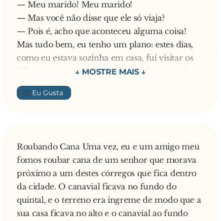
— Meu marido! Meu marido!
- Muito bem! -disse, ao final, o professor.
— Mas você não disse que ele só viaja?
- No teste de nojo, voces passaram, mas no de
— Pois é, acho que aconteceu alguma coisa!
observaçao todos falharam, pois nimguém
Mas tudo bem, eu tenho um plano: estes dias,
percebeu que eu enfiei o dedo indicador no cu
como eu estava sozinha em casa, fui visitar os
do mendigo e lambi o dedo médio!
Oliveira e vi uma estátua na sala da casa deles
que parecia real! Eu vou cobrir você de talco,
👍🏼
coloco um lençol e pronto: Você fica parecendo
com aquela escultura!
Mais que depressa, enquanto o marido
guardava o carro, brincava com os cachorros,
Roubando Cana Uma vez, eu e um amigo meu
subia a escada... etc., etc, preparam o disfarce.
fomos roubar cana de um senhor que morava
Quando ele entrou na sala, logo perguntou:
próximo a um destes córregos que fica dentro
— Querida, o que é isso?
da cidade. O canavial ficava no fundo do
— Ah amor, esta é uma estátua que eu comprei.
quintal, e o terreno era íngreme de modo que a
Não é linda? Feita toda em mármore!
sua casa ficava no alto e o canavial ao fundo
— É. É perfeita mesmo.