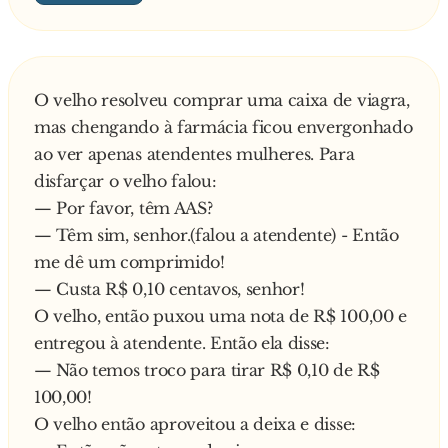
Mais do que depressa o sujeito fica parado
como ordenou a morena, que pega um balde
de óleo e joga sobre ele, que não entende nada.
Pra completar ela pega um pote de talco e
O velho resolveu comprar uma caixa de viagra,
derrama sobre o corpo do coitado.
mas chengando à farmácia ficou envergonhado
— Não se mexe até eu mandar! Finge que é
ao ver apenas atendentes mulheres. Para
uma estátua!
disfarçar o velho falou:
Então o marido entra, a mulher tenta disfarçar
— Por favor, têm AAS?
e ele pergunta:
— Têm sim, senhor.(falou a atendente) - Então
— Posso saber o que é isso?
me dê um comprimido!
— Ah, meu bem... É só uma estátua! A família
— Custa R$ 0,10 centavos, senhor!
Silva colocou uma no quarto deles e eu gostei
O velho, então puxou uma nota de R$ 100,00 e
tanto que comprei uma igualzinha pra gente!
entregou à atendente. Então ela disse:
Então o marido olhou com desprezo,
— Não temos troco para tirar R$ 0,10 de R$
resmungou e deitou na cama pra assistir
100,00!
televisão. Viu a novela inteira e nem foi ao
O velho então aproveitou a deixa e disse:
banheiro nos comerciais, assistiu um filme de