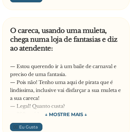
— Santo Deus! — exclamou o entrevistador,
— Sim — respondeu a mulher completamente
sem conseguir disfarçar a piedade.
apavorada.
— Ufa que alívio, aquele carioca esteve no meu
— Bem, o emprego é seu! Nós chegamos
escritório pela manhã, me pediu 1.000 reais
O careca, usando uma muleta,
sempre às 8, mas o senhor pode chegar às 10.
emprestado e disse que passava aqui hoje à
chega numa loja de fantasias e diz
Tudo bem?
tarde sem falta para me pagar. Achei que fosse
ao atendente:
me sacanear.
— Mas por que eu vou ter esse privilégio?
— Estou querendo ir à um baile de carnaval e
— É que, o senhor sabe como é... Repartição
preciso de uma fantasia.
pública... O pessoal sempre fica coçando duas
— Pois não! Tenho uma aqui de pirata que é
horas antes de começar a trabalhar!
lindíssima, inclusive vai disfarçar a sua muleta e
a sua careca!
— Legal! Quanto custa?
— 380 reais!
— Caramba! Não tem uma mais baratinha?
👍🏼
— O senhor pode ir fantasiado de monge. Esse