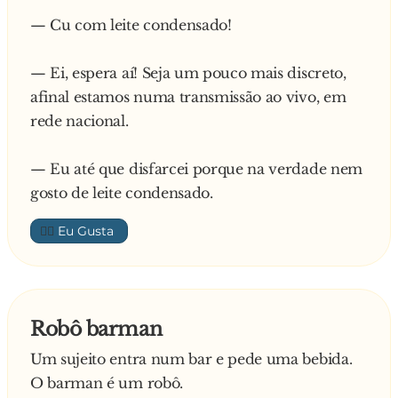
um porco espinho cheio de ematomas gritando:
— Cu com leite condensado!
Eu sou um coelho!! Eu sou um coelho
— Ei, espera aí! Seja um pouco mais discreto,
afinal estamos numa transmissão ao vivo, em
rede nacional.
— Eu até que disfarcei porque na verdade nem
gosto de leite condensado.
👍🏼
Robô barman
Um sujeito entra num bar e pede uma bebida.
O barman é um robô.