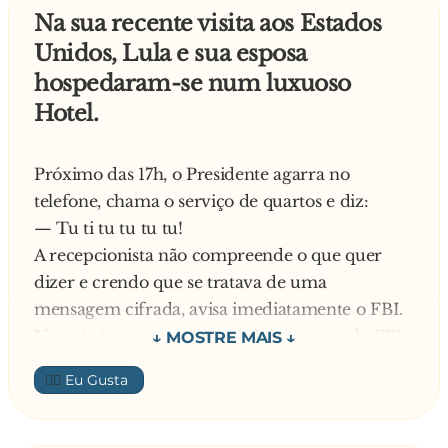
cima do espelho, tentando analisar a própria
Na sua recente visita aos Estados
vagina.
Unidos, Lula e sua esposa
hospedaram-se num luxuoso
Nisso chega a mãe da garota, que pergunta:
Hotel.
— O que você tá fazendo, filha?
Próximo das 17h, o Presidente agarra no
Com um sorriso amarelo, ela responde,
telefone, chama o serviço de quartos e diz:
disfarçando:
— Tu ti tu tu tu tu!
A recepcionista não compreende o que quer
— É... Tô fazendo ginástica, mãe... Ginástica!
dizer e crendo que se tratava de uma
hehe!
mensagem cifrada, avisa imediatamente o FBI.
Num ápice, apresentam-se dois agentes do FBI
— Ah, tá... Mas toma cuidado pra não cair nesse
e após horas de observação e estudos não
👍🏼
buraco aí no chão, hein!
conseguem decifrar a mensagem decidem
então, chamar a CIA.
Os serviços secretos mandam mais dois agentes