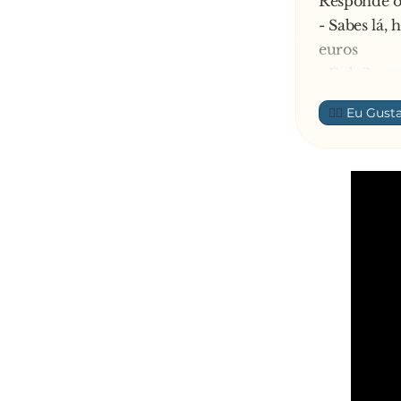
Responde o
- Sabes lá,
euros
- E daí? – 
Continua o
👍🏼
- Uma sema
milhão de 
- Sim – ped
Continua o
- Há duas 
300 mil eur
- E então?!
Diz o hom
- Na seman
empresas a
Diz o amigo
- E porque e