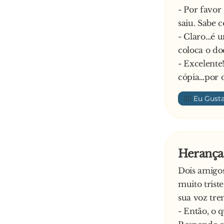
- Por favor
saiu. Sabe 
- Claro…é u
coloca o d
- Excelente
cópia…por o
👍🏼
Heranças
Dois amigos
muito trist
sua voz tre
- Então, o q