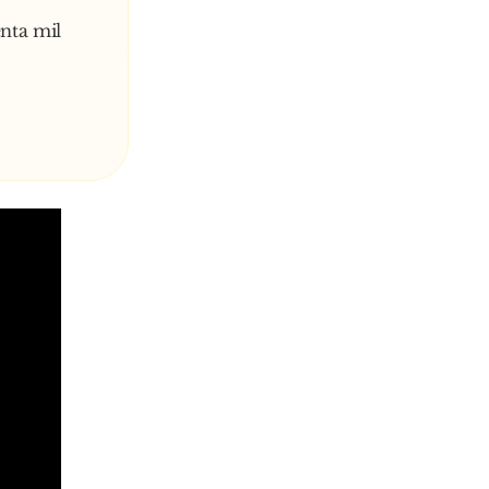
nta mil
-me um
 deixou
o grupo de