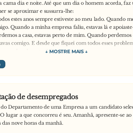
a cama dia e noite. Até que um dia o homem acorda, faz 
er se aproximar e sussurra-lhe:
odos estes anos sempre estiveste ao meu lado. Quando me 
igo. Quando a minha empresa faliu, estavas lá e apoiast
demos a casa, estavas perto de mim. Quando perdemos o
vas comigo. E desde que fiquei com todos esses proble
ca me abandonaste. Sabes uma coisa?
a mulher encheram-se de lágrimas:
mem:
você me dá azar!
tação de desempregados
e do Departamento de uma Empresa a um candidato sele
 O lugar a que concorreu é seu. Amanhã, apresente-se ao
s das nove horas da manhã.