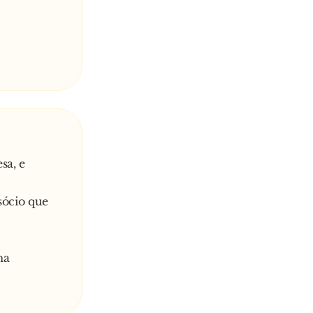
sa, e
sócio que
ma