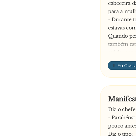
cabeceira d
para a mulh
- Durante t
estavas com
Quando per
também esta
saúde, nun
Os olhos d
👍🏼
- Diz amor
E diz o ho
- Acho que 
Manifes
Diz o chef
- Parabéns!
pouco ante
Diz o tipo: