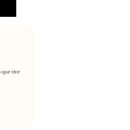
ém
 que tive
 só vez