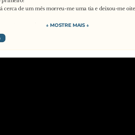
 primeiro:
 há cerca de um mês morreu-me uma tia e deixou-me oite
perguntou o amigo.
 primeiro:
na mais tarde morre-me um primo no Canadá e deixa
dólares em testamento
e o amigo para ele continuar a desabafar.
 primeiro:
semanas, atropelam uma parente minha na Suiça, que me
os em acções e dinheiro
 – pergunta o amigo.
em:
a passada morre o meu avô. Deixou-me a posição dele n
valiado em quatro milhões de euros
:
stás assim tão triste?