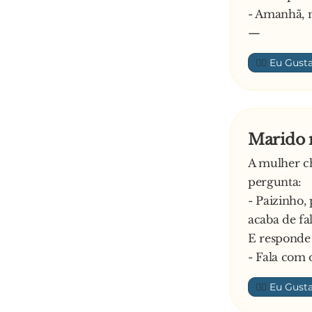
- Amanhã, 
—
👍🏼
Marido n
A mulher ch
pergunta:
- Paizinho,
acaba de fa
E responde 
- Fala com 
👍🏼