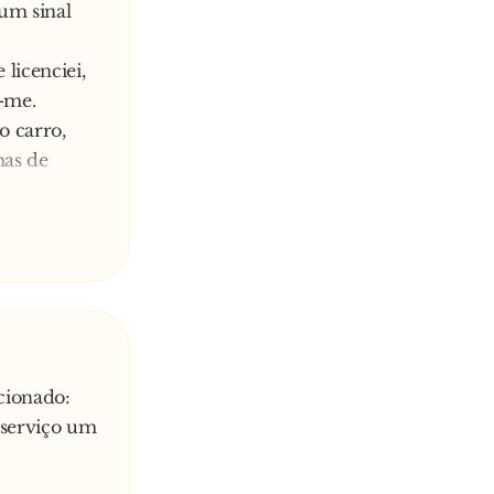
um sinal
licenciei,
e-me.
 carro,
mas de
cionado:
 serviço um