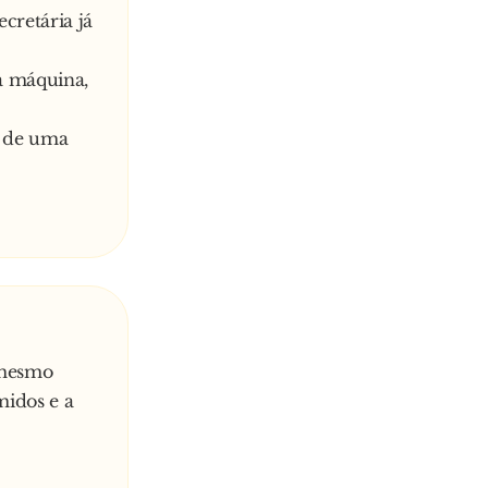
ecretária já
 a máquina,
o de uma
 mesmo
midos e a