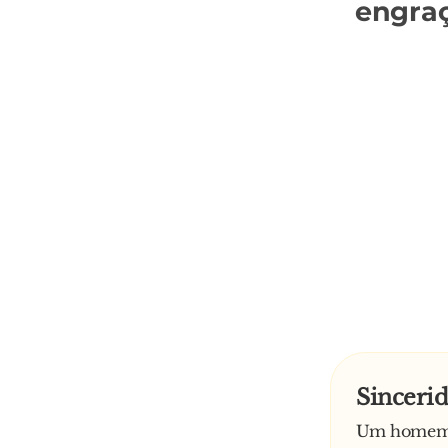
engra
Sinceri
Um homem e