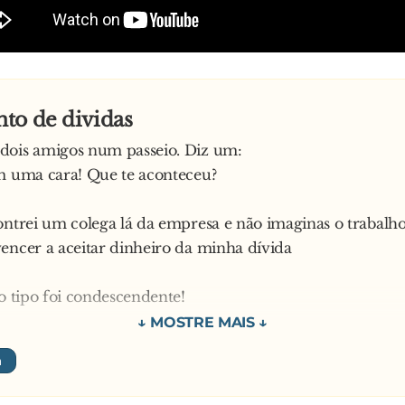
rimeiro:
a semana está a chegar ao fim e ainda não morreu ningu
to de dividas
dois amigos num passeio. Diz um:
m uma cara! Que te aconteceu?
ontrei um colega lá da empresa e não imaginas o trabalho
encer a aceitar dinheiro da minha dívida
 o tipo foi condescendente!
é isso! O que ele queria é que eu lhe pagasse tudo de uma