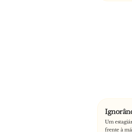
Ignorânc
Um estagiár
frente à m