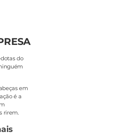
MPRESA
edotas do
 ninguém
cabeças em
ação é a
om
s rirem.
ais