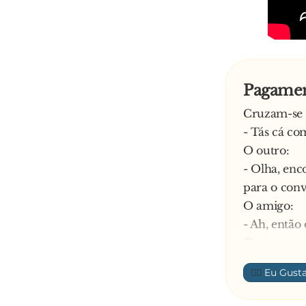
Explica o p
- É que est
Pagamen
Cruzam-se 
- Tás cá co
O outro:
- Olha, enc
para o conv
O amigo:
- Ah, então
O outro:
- Não, não 
👍🏼
—