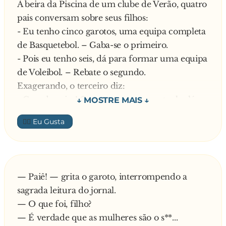
À beira da Piscina de um clube de Verão, quatro
pais conversam sobre seus filhos:
- Eu tenho cinco garotos, uma equipa completa
de Basquetebol. – Gaba-se o primeiro.
- Pois eu tenho seis, dá para formar uma equipa
de Voleibol. – Rebate o segundo.
Exagerando, o terceiro diz:
- Grande coisa! Com os onze que eu tenho lá
em casa, formo uma equipa de Futebol.
👍🏼
Ao não ouvirem nada do último, um deles
volta-se para o quarto homem e pergunta:
- Então e tu, quantos filhos tens?
E responde o quarto homem:
— Paiê! — grita o garoto, interrompendo a
- Filhos?! Filhos nenhum… Mas mulheres tenho
sagrada leitura do jornal.
dezoito, um campo de golfe oficial!
— O que foi, filho?
— É verdade que as mulheres são o s**...