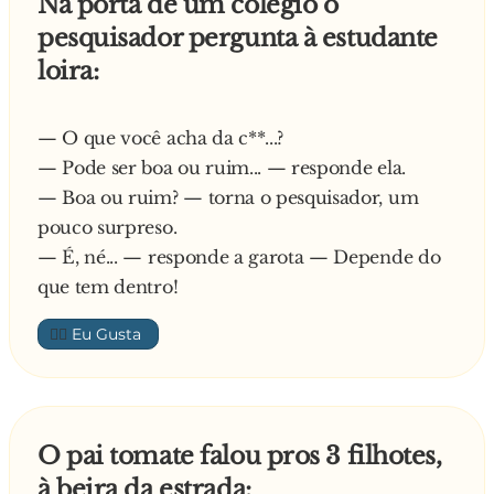
Na porta de um colégio o
pesquisador pergunta à estudante
loira:
— O que você acha da c**...?
— Pode ser boa ou ruim... — responde ela.
— Boa ou ruim? — torna o pesquisador, um
pouco surpreso.
— É, né... — responde a garota — Depende do
que tem dentro!
👍🏼
O pai tomate falou pros 3 filhotes,
à beira da estrada: