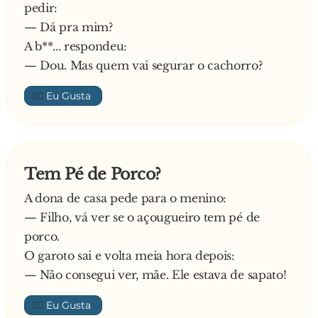
pedir:
— Dá pra mim?
A b**... respondeu:
— Dou. Mas quem vai segurar o cachorro?
👍🏼
Tem Pé de Porco?
A dona de casa pede para o menino:
— Filho, vá ver se o açougueiro tem pé de
porco.
O garoto sai e volta meia hora depois:
— Não consegui ver, mãe. Ele estava de sapato!
👍🏼