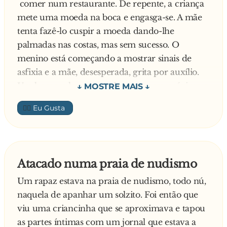
comer num restaurante. De repente, a criança
mete uma moeda na boca e engasga-se. A mãe
tenta fazê-lo cuspir a moeda dando-lhe
palmadas nas costas, mas sem sucesso. O
menino está começando a mostrar sinais de
asfixia e a mãe, desesperada, grita por auxílio.
Um homem levanta-se de uma mesa próxima e,
com surpreendente calma, sem dizer uma
👍🏼
palavra, baixa as calças do miúdo, segura os
seus pequenos testículos, aperta com força, e
puxa para baixo violentamente.
Automaticamente, o garoto com dor irresistível
Atacado numa praia de nudismo
cospe a moeda. O fulano, com a mesma
Um rapaz estava na praia de nudismo, todo nú,
facilidade com que se aproximou, voltou para
naquela de apanhar um solzito. Foi então que
sua mesa sem dizer uma palavra.
viu uma criancinha que se aproximava e tapou
Após algum tempo, a senhora, já tranquilizada,
as partes íntimas com um jornal que estava a
aproxima-se para agradecer ao senhor por