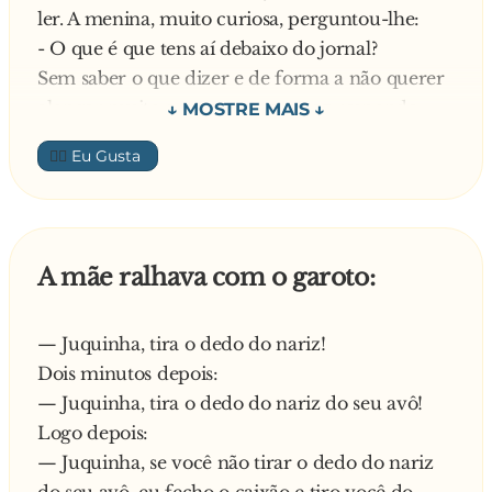
ler. A menina, muito curiosa, perguntou-lhe:
salvar a vida de seu filho, e pergunta:
- O que é que tens aí debaixo do jornal?
- Você é médico?
Sem saber o que dizer e de forma a não querer
E responde o homem:
alongar muito a conversa, o rapaz responde:
- Não senhor, eu sou funcionário das Finanças E
- É um passarinho…
a minha especialidade é espremer tomates até
👍🏼
A garota foi embora e o rapaz adormeceu.
sacar a última moeda!
Quando acordou, estava num hospital com
—
tantas dores que mal conseguia pensar.
Quando a polícia lhe perguntou o que tinha
A mãe ralhava com o garoto:
acontecido, o rapaz respondeu:
- Não sei! A última coisa que me lembro é que
— Juquinha, tira o dedo do nariz!
estava deitado na praia e uma menina
Dois minutos depois:
perguntou-me qualquer coisa sobre as minhas
— Juquinha, tira o dedo do nariz do seu avô!
partes intimas antes de adormecer e, quando
Logo depois:
acordei, já estava aqui.
— Juquinha, se você não tirar o dedo do nariz
A polícia voltou à praia, encontrou a menina e
do seu avô, eu fecho o caixão e tiro você do