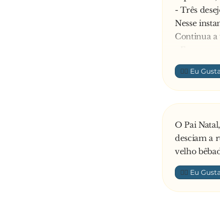
- Três dese
Nesse instan
Continua a 
- E quero s
E ela torna 
👍🏼
Por fim, co
- E, e… Já 
Puff, o gat
O príncipe
O Pai Natal
ouvido dela
desciam a 
- Sabes… Ap
velho bêbado
👍🏼