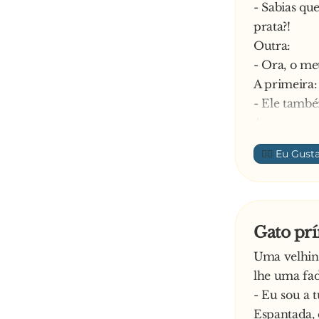
- Sabias qu
prata?!
Outra:
- Ora, o m
A primeira:
- Ele também
A outra:
- Não, filh
👍🏼
—
Gato pr
Uma velhinh
lhe uma fad
- Eu sou a 
Espantada, 