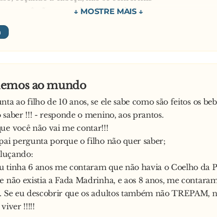
ue você não quer saber, Joãozinho?
, soluçando:
uando eu fiz 6 anos me contaram que não existia coelhi
 8 anos descobri que não existem sereias, nem nem saci-
nhas. E aos 10 anos percebi que Papai Noel é você. Se ag
ue os adultos não transam, não tenho razão para continu
iemos ao mundo
ta ao filho de 10 anos, se ele sabe como são feitos os beb
 saber !!! - responde o menino, aos prantos.
ue você não vai me contar!!!
pai pergunta porque o filho não quer saber;
oluçando:
 tinha 6 anos me contaram que não havia o Coelho da Pá
e não existia a Fada Madrinha, e aos 8 anos, me contara
ê. Se eu descobrir que os adultos também não TREPAM, 
viver !!!!!