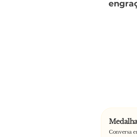
engra
Medalhas
Conversa en