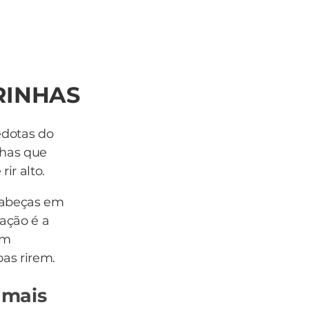
RINHAS
edotas do
nhas que
ir alto.
cabeças em
ação é a
om
oas rirem.
 mais