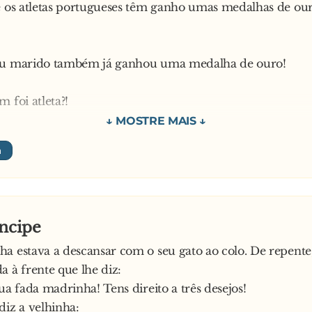
e os atletas portugueses têm ganho umas medalhas de our
eu marido também já ganhou uma medalha de ouro!
 foi atleta?!
a! Foi a madrinha dele que lha deu pelo baptizado
íncipe
a estava a descansar com o seu gato ao colo. De repente
a à frente que lhe diz:
tua fada madrinha! Tens direito a três desejos!
diz a velhinha: