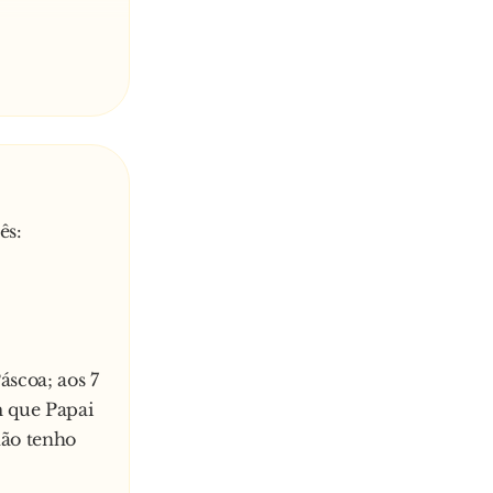
nho da
pererê, nem
ora eu
ar vivendo!
ês:
scoa; aos 7
m que Papai
não tenho