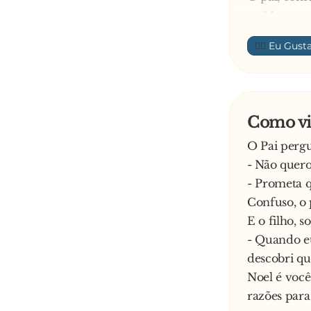
— Mas por q
E o menino
👍🏼
— Porque q
Páscoa. Aos
fadas-madri
descobrir q
Como v
O Pai pergun
- Não quero
- Prometa q
Confuso, o 
E o filho, s
- Quando eu
descobri qu
Noel é voc
razões para 