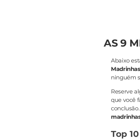
AS 9 
Abaixo est
Madrinha
ninguém sa
Reserve a
que você f
conclusão.
madrinha
Top 10