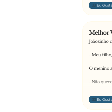
👍🏼
Melhor 
Joãozinho c
- Meu filho
O menino a
- Não quero
O pai, conf
👍🏼
- Mas por q