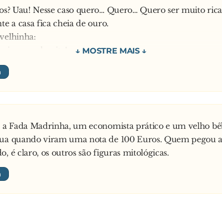
jos? Uau! Nesse caso quero… Quero… Quero ser muito rica
te a casa fica cheia de ouro.
velhinha:
er jovem e bonita!
a ser jovem e bonita.
mo último desejo, pediu:
sei, já sei! Quero que o meu gato se transforme num lindo 
o transforma-se num belíssimo príncipe.
 ex-gato, extremamente charmoso, aproxima-se lentamen
, a Fada Madrinha, um economista prático e um velho b
 e sussurra-lhe:
rua quando viram uma nota de 100 Euros. Quem pegou a
osto que agora te vais arrepender de me teres mandado 
, é claro, os outros são figuras mitológicas.