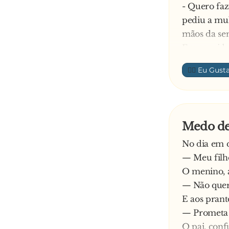
- Quero fa
pediu a mul
mãos da se
Em seguida
- Bem, esse
👍🏼
vez na vida
meu desejo 
A mulher fi
varinha e...
Medo de
No dia em q
Moral da hi
— Meu filh
O menino, a
Todos os ho
— Não quer
E aos pranto
— Prometa q
O pai, conf