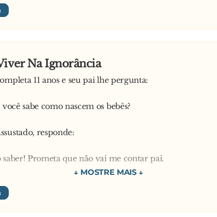
Viver Na Ignorância
ompleta 11 anos e seu pai lhe pergunta:
, você sabe como nascem os bebês?
ssustado, responde:
 saber! Prometa que não vai me contar pai.
uso, não se conforma e pergunta:
ue você não quer saber, Joãozinho?