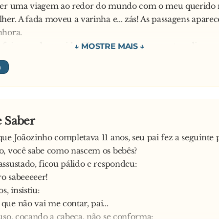
zer uma viagem ao redor do mundo com o meu querido 
her. A fada moveu a varinha e... zás! As passagens apare
nhora.
 foi a vez do marido. Ele pensou um momento e disse:
 clima está muito romântico mas uma chance dessas só 
. Então... desculpe, benzinho - disse, olhando para a espo
é ter uma mulher trinta anos mais jovem do que eu!
cou chocada, mas pedido é pedido: a fada fez um circul
 zás! O homem ficou com 90 anos!!!!!!!!!!!!!!!!!
 Saber
ue Joãozinho completava 11 anos, seu pai fez a seguinte 
stória:
o, você sabe como nascem os bebês?
ssustado, ficou pálido e respondeu:
mens são sacanas, mas as fadas madrinhas são mulheres!
o sabeeeeer!
s, insistiu:
ue não vai me contar, pai...
uso, coçando a cabeça, não se conforma: