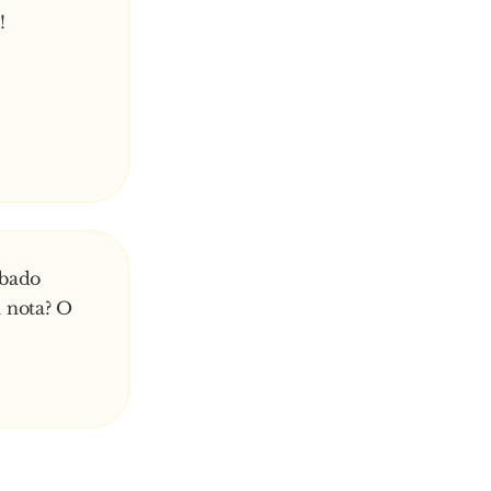
!
príncipe!
te do
êbado
 nota? O
castrar…