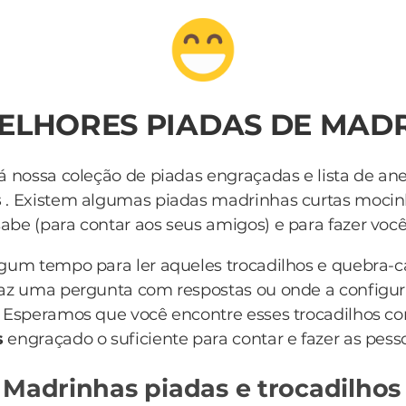
MELHORES PIADAS DE MAD
á nossa coleção de piadas engraçadas e lista de an
s
. Existem algumas piadas madrinhas curtas moci
be (para contar aos seus amigos) e para fazer você r
lgum tempo para ler aqueles trocadilhos e quebra-
az uma pergunta com respostas ou onde a configur
 Esperamos que você encontre esses trocadilhos c
s
engraçado o suficiente para contar e fazer as pess
 Madrinhas piadas e trocadilhos