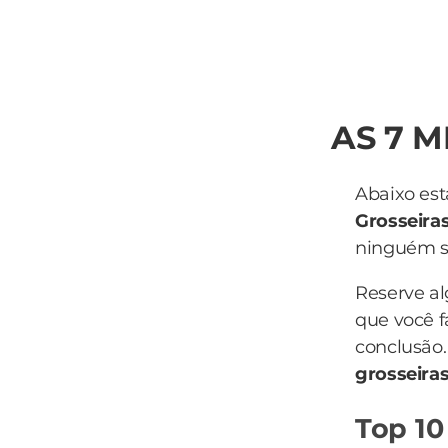
AS 7 
Abaixo est
Grosseira
ninguém sa
Reserve a
que você f
conclusão.
grosseira
Top 10