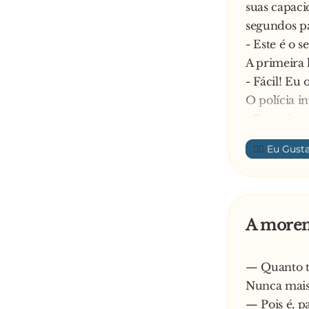
suas capaci
segundos pa
- Este é o 
A primeira 
- Fácil! Eu
O polícia i
- Bem, é qu
Atrapalhado
👍🏼
por 5 segun
- Este é o 
A segunda l
-Ah, isso é 
A morena
O polícia f
- O que se 
— Quanto t
orelha porq
Nunca mais v
dar?
— Pois é, p
Já sem paci