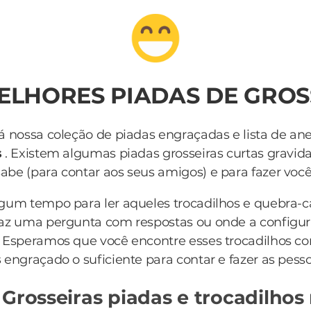
MELHORES PIADAS DE GROS
á nossa coleção de piadas engraçadas e lista de an
s
. Existem algumas piadas grosseiras curtas gravid
be (para contar aos seus amigos) e para fazer você r
lgum tempo para ler aqueles trocadilhos e quebra-
az uma pergunta com respostas ou onde a configur
 Esperamos que você encontre esses trocadilhos c
s
engraçado o suficiente para contar e fazer as pesso
 Grosseiras piadas e trocadilhos