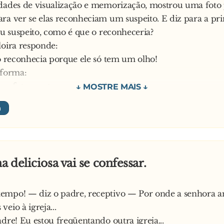
dades de visualização e memorização, mostrou uma foto 
ra ver se elas reconheciam um suspeito. E diz para a pri
seu suspeito, como é que o reconheceria?
loira responde:
 o reconhecia porque ele só tem um olho!
nforma:
e a foto mostra o suspeito de perfil…
 pela resposta ridícula que recebeu, mostra a foto à segu
dos e pergunta:
seu suspeito, como é que o reconheceria?
oira dá um sorrisinho maroto, sacode os cabelos pró lado 
fácil! Ele só tem uma orelha!
 deliciosa vai se confessar.
urioso responde:
passa com vocês duas? Claro que a foto só mostra um ol
empo! — diz o padre, receptivo — Por onde a senhora 
ue ele está de perfil! Essa é a melhor resposta que você
eio à igreja...
adre! Eu estou freqüentando outra igreja...
ência, ele mostra a foto à terceira loira e pergunta grosse