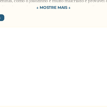
eninas, como o Joãozinho é muito malcriado é provável 
diga alguma das suas grosserias. Por isso, vou pedir que,
roblemas, quando ele disser algo que nos pareça grosseir
vantem imediatamente e saiam da aula.
rdaram com o plano. No dia seguinte, pergunta a profes
 redação que eu pedi? Primeiro você, Anita.
 minha casa estão construindo um supermercado. Assim, 
essita andar tanto para ir as compras.
Anita!!! Sim, Raulzito, fala você.
minha casa estão construindo uma fábrica de móveis. Ass
arcineiro ele vai poder trabalhar mais perto de casa.
, obrigada Raulzito.
ozinho levanta a mão. Diz a professora:
us!!! Fala, Joãozinho. O que estão construindo perto de tu
minha casa estão construindo um bordel.
te todas as colegas do Joãozinho se levantam para sair da