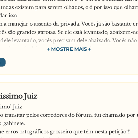
 bundas existem para serem olhados, e é por isso que olha
al, o equívoco reside apenas na junção inapropriada de du
ar isso.
o seria dizer “excelentíssimo” juiz.
 a manejar o assento da privada. Vocês já são bastante c
o aquele magistrado nunca mais aceitou, com naturalidad
ocês são grandes garotas. Se ele está levantado, abaixem-n
de excelentíssimo juiz.
dele levantado, vocês precisam dele abaixado. Vocês nã
gunta:
uando vocês deixam o assento abaixado.
eber a expressão como extremo de excelência ou como s
 futebol. É como a lua cheia ou a mudança das marés. N
ompras NÃO é um esporte. E não adianta, nós nunca vamo
chantagem.
issimo Juiz
que vocês querem. Vamos deixar isso bem claro:
simo" Juiz
 não funcionam!
ao transitar pelos corredores do fórum, fui chamado por
eiras não funcionam!
u gabinete.
as não funcionam!
ue erros ortográficos grosseiro que têm nesta petição!!!
am o que querem!