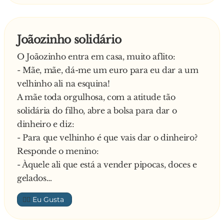
Diz o alentejano com orgulho:
- Imensa! Rápido, eficaz e trabalhador. Corto
tudo num instante.
Joãozinho solidário
- Local anterior de trabalho? – Pergunta o
O Joãozinho entra em casa, muito aflito:
capataz.
- Mãe, mãe, dá-me um euro para eu dar a um
Responde o alentejano:
velhinho ali na esquina!
- Deserto do Saara.
A mãe toda orgulhosa, com a atitude tão
Diz o capataz muito espantado:
solidária do filho, abre a bolsa para dar o
- Saara? Ouça lá, está a g**... comigo? No Saara
dinheiro e diz:
não há árvores!
- Para que velhinho é que vais dar o dinheiro?
E responde o alentejano:
Responde o menino:
- Não há agora! Havia de ver aquilo antes de eu
- Àquele ali que está a vender pipocas, doces e
ir para lá…
gelados…
👍🏼