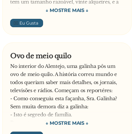
tem um tamanho razoável, vinte alqueires, e a
sua? – retruca o nobre lusitano.
- Olha, só para imaginares, eu saio de casa de
👍🏼
manhã, ligo o meu jeep e ao meio dia ainda não
percorri metade da minha propriedade. –
responde o Americano orgulhoso.
Ao que o Alentejano responde:
Ovo de meio quilo
- Pois é… já tive um carro desses, não presta pra
No interior do Alentejo, uma galinha pôs um
nada!
ovo de meio quilo. A história correu mundo e
todos queriam saber mais detalhes, os jornais,
televisões e rádios. Começam os reportéres:
- Como conseguiu esta façanha, Sra. Galinha?
Sem muita demora diz a galinha:
- Isto é segredo de família.
Perguntam os jornalistas
- E os seus planos para o futuro?