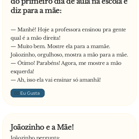
do primeiro dia de aula na escola e
igualmente com medo como os animais
- Também quero tirar uma foto!
diz para a mãe:
anteriores
O marido todo orgulhoso sorri e pergunta:
- Muito bem! – responde o leão orgulhoso do
- Porquê amor?
seu poder
E responde ela:
— Manhê! Hoje a professora ensinou pra gente
Continua a sua caminhada e encontra um
- Para mandar ampliar.
qual é a mão direita!
elefante e pergunta:
— Muito bem. Mostre ela para a mamãe.
- Quem é o rei da selva, quem é?
Joãozinho, orgulhoso, mostra a mão para a mãe.
O elefante, como quem não quer a coisa, pega
— Ótimo! Parabéns! Agora, me mostre a mão
no leão com a tromba, espeta-o contra uma
esquerda!
árvore, atira-o ao chão e sacode-o contra outra
— Ah, isso ela vai ensinar só amanhã!
árvore. O leão fica completamente atarantado e
👍🏼
com dois brutos galos na cabeça. Diz o leão:
- Bolas… Só porque não sabes, escusas de ficar
assim.
Joãozinho e a Mãe!
Joãozinho pergunta: