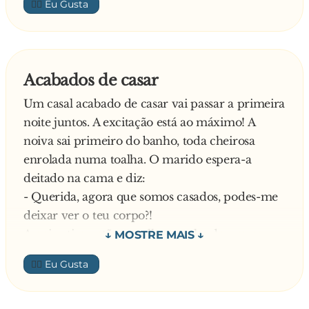
👍🏼
- Pôr um ovo de um quilo! - Responde
orgulhosa a galinha.
Depois da galinha, vão todos ter com o galo
para obter mais detalhes.
Acabados de casar
- Como conseguiu tal façanha, Sr. Galo?
Um casal acabado de casar vai passar a primeira
- Isto é segredo de família! – Responde o galo.
noite juntos. A excitação está ao máximo! A
Continuam os jornalistas:
noiva sai primeiro do banho, toda cheirosa
- E os planos para o futuro?
enrolada numa toalha. O marido espera-a
Furioso responde o galo:
deitado na cama e diz:
- Encher o avestruz de porrada!
- Querida, agora que somos casados, podes-me
deixar ver o teu corpo?!
A noiva tira então a toalha, revelando um corpo
de deusa.
👍🏼
- Amor, és tão linda… Deixa-me tirar uma foto!
– Arrisca o homem.
Espantada, responde a mulher: