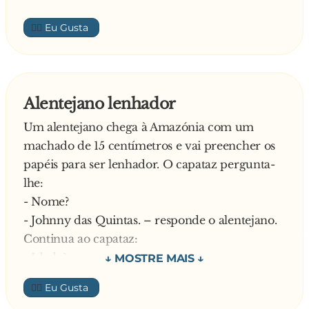
👍🏼
Alentejano lenhador
Um alentejano chega à Amazónia com um
machado de 15 centímetros e vai preencher os
papéis para ser lenhador. O capataz pergunta-
lhe:
- Nome?
- Johnny das Quintas. – responde o alentejano.
Continua ao capataz:
- Idade?
- 44. – Responde o alentejano.
👍🏼
- Grau de experiência? – Pergunta o capataz.