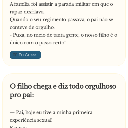
A família foi assistir a parada militar em que o
Na manhã seguinte, no café da manhã, o
rapaz desfilava.
menino diz ao pai:
Quando o seu regimento passava, o pai não se
-Pai, agora acho que entendi, o que é a politica.
conteve de orgulho:
-Óptimo meu filho! – Diz o pai orgulhoso. –
- Puxa, no meio de tanta gente, o nosso filho é o
Então explica-me com as tuas próprias
único com o passo certo!
palavras!
Diz o menino:
👍🏼
-Bom pai, ontem à noite percebi que: Enquanto
o capitalismo f*de a classe trabalhadora, o
governo dorme profundamente, o povo é
ignorado e o futuro fica na m*rda.
O filho chega e diz todo orgulhoso
pro pai:
— Pai, hoje eu tive a minha primeira
experiência sexual!
E o pai: