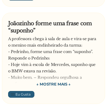
- Não se esqueçam da raínha! – E atira-se.
O comandante diz que ainda é preciso mais
alguém saltar. O orgulhoso Francês, para não
Joãozinho forme uma frase com
ficar atrás do Inglês, aproxima-se da porta e
“suponho”
grita:
- Não se esqueçam de Joana D’Arc! – E salta.
A professora chega à sala de aula e vira-se para
Dali a nada o comandante torna a dizer que
o menino mais endinheirado da turma:
falta saltar mais um. O Português levanta-se e
- Pedrinho, forme uma frase com “suponho”.
grita:
Responde o Pedrinho:
- Não se esqueçam de Aljubarrota! – E atira o
- Hoje vim à escola de Mercedes, suponho que
Espanhol
o BMW estava na revisão.
- Muito bem. – Respondeu orgulhosa a
professora.
Faz o mesmo pedido a um aluno de classe
👍🏼
média.
- Hoje a mamã fez o café, suponho que a