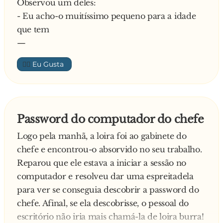
Observou um deles:
- Bom dia Sr. Padre, bom dia Sr. Padre
- Eu acho-o muitíssimo pequeno para a idade
Os padres ainda incrédulos com o acontecera e,
que tem
quando a loira já se ponha novamente a
—
caminho, interrompe um dos padres:
- Desculpe, um momento, menina.
👍🏼
- Sim? – respondeu ela, com um sorriso nos
lábios bem definidos e sensuais.
Diz o padre:
- Nós de facto somos padres e temos orgulho
Password do computador do chefe
em sê-lo, mas como conseguiu descobrir isso?
Logo pela manhã, a loira foi ao gabinete do
Explica a loira:
chefe e encontrou-o absorvido no seu trabalho.
- Sr. Padre, sou eu. a irmã Angélica! Também
Reparou que ele estava a iniciar a sessão no
estou de férias
computador e resolveu dar uma espreitadela
para ver se conseguia descobrir a password do
chefe. Afinal, se ela descobrisse, o pessoal do
escritório não iria mais chamá-la de loira burra!