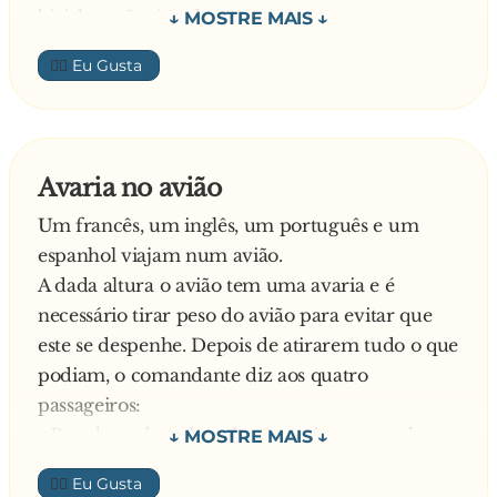
bicicleta não é verbo.
Depois, perguntou ao segundo aluno:
👍🏼
- Marreta, diga aí um verbo.
- Prástico. – Diz o menino.
- Não é prástico seu b**.... É plástico! E plástico
não é verbo. – Volta a corrigir a professora.
Avaria no avião
A professora, desesperada, perguntou ao
Um francês, um inglês, um português e um
terceiro aluno:
espanhol viajam num avião.
- Bastião, diga aí um verbo.
A dada altura o avião tem uma avaria e é
Meio a medo, responde:
necessário tirar peso do avião para evitar que
- Hospedar.
este se despenhe. Depois de atirarem tudo o que
Diz a professora orgulhosa:
podiam, o comandante diz aos quatro
- Muito bem! Agora diga uma frase com o
passageiros:
verbo que você escolheu.
- Para bem de todos, alguém vai ter que saltar.
- Hospedar da bicicreta são de prástico!…
O Inglês enche-se de coragem, levanta-se,
👍🏼
aproxima-se da porta e diz: