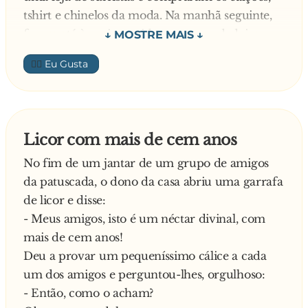
tshirt e chinelos da moda. Na manhã seguinte,
foram até à praia vestidos como verdadeiros
turistas.
👍🏼
Estavam nas toalhas, a beber uma cervejinha,
quando uma loira em topless, de fazer perder a
cabeça, se dirigia na direcção deles. Os dois
padres não conseguiram evitar segui-la com os
Licor com mais de cem anos
olhos e, quando a jovem passou por eles, sorriu
No fim de um jantar de um grupo de amigos
e individualmente cumprimentou-os:
da patuscada, o dono da casa abriu uma garrafa
- Bom dia Sr. Padre, bom dia Sr. Padre
de licor e disse:
No dia seguinte, foram até à loja e compraram
- Meus amigos, isto é um néctar divinal, com
também um chapéu e óculos-escuros. De novo
mais de cem anos!
os dois padres foram até à praia a fim de g**...
Deu a provar um pequeníssimo cálice a cada
um pouco do sol, das vistas e eis que aparece a
um dos amigos e perguntou-lhes, orgulhoso:
mesma loira. desta vez vinha com um fio
- Então, como o acham?
dental, aproximou-se deles e cumprimentou-os: