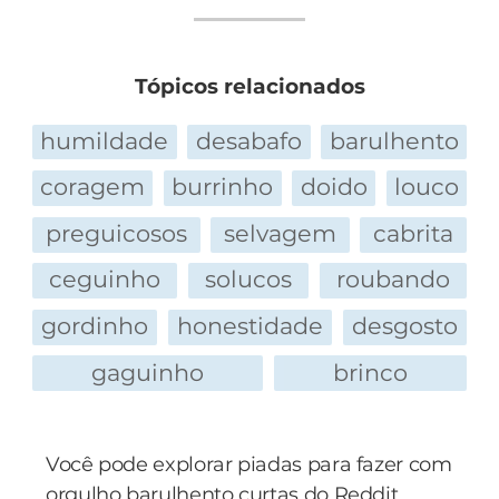
Tópicos relacionados
humildade
desabafo
barulhento
coragem
burrinho
doido
louco
preguicosos
selvagem
cabrita
ceguinho
solucos
roubando
gordinho
honestidade
desgosto
gaguinho
brinco
Você pode explorar piadas para fazer com
orgulho barulhento curtas do Reddit,