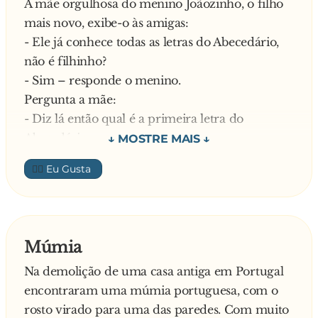
A mãe orgulhosa do menino Joãozinho, o filho
mais novo, exibe-o às amigas:
- Ele já conhece todas as letras do Abecedário,
não é filhinho?
- Sim – responde o menino.
Pergunta a mãe:
- Diz lá então qual é a primeira letra do
Abecedário.
- É a letra A. – responde o Joãozinho.
👍🏼
- Estão a ver? O rapaz é espertíssimo! – diz a
orgulhosa mãe.
Uma das amigas, numa de desafiar o Joãozinho,
atira:
Múmia
- Agora, diz lá o que vem depois da letra A?
Na demolição de uma casa antiga em Portugal
E responde o Joãozinho:
encontraram uma múmia portuguesa, com o
- Depois da letra A vêm as outras letras todas
rosto virado para uma das paredes. Com muito