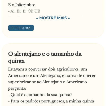
E o Joãozinho:
- Ai! Éi! Ii! Ói! Uí!
Orgulhosa a professora, mas mesmo assim
decide ainda corrigir o menino:
👍🏼
- Joãozinho, não é UÍ, é UI. Então disse tudo
bem e não é capaz de dizer UI? Diga lá, Ui!
Outra tentativa do Joãozinho:
- Uí!
O alentejano e o tamanho da
Ainda não satisfeita a professora:
quinta
- Não, não é nada disso! Então o que é que o
menino diz quando se queima, por exemplo?
Estavam a conversar dois agricultores, um
E o Joãozinho:
Americano e um Alentejano, e numa de querer
- p**...!
superiorizar-se ao Alentejano o Americano
pergunta:
- Qual é o tamanho da sua quinta?
- Para os padrões portugueses, a minha quinta