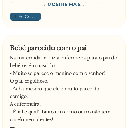
Quando o chefe digitou a sua senha, a loira saiu
disparada porta fora, gritando para todos os
👍🏼
colegas:
- Descobri, descobri! Agora eu sei a senha do
chefe!
Nisto, uma amiga mais atenta pergunta:
Bebé parecido com o pai
- E qual é a senha?
Na maternidade, diz a enfermeira para o pai do
A loira, orgulhosa, responde:
bebé recém nascido:
- Asterisco, asterisco, asterisco, asterisco e
- Muito se parece o menino com o senhor!
asterisco!
O pai, orgulhoso:
- Acha mesmo que ele é muito parecido
comigo?!
A enfermeira:
- É tal e qual! Tanto um como outro não têm
cabelo nem dentes!
—