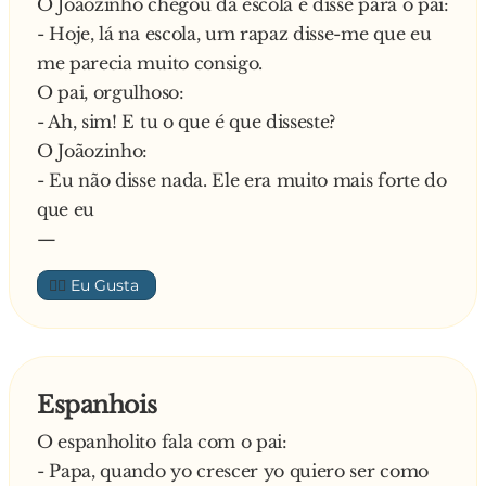
O Joãozinho chegou da escola e disse para o pai:
E conclui o Joãozinho:
- Hoje, lá na escola, um rapaz disse-me que eu
- … que ela ia c**... porque não sabe ler!
me parecia muito consigo.
O pai, orgulhoso:
- Ah, sim! E tu o que é que disseste?
O Joãozinho:
- Eu não disse nada. Ele era muito mais forte do
que eu
—
👍🏼
Espanhois
O espanholito fala com o pai:
- Papa, quando yo crescer yo quiero ser como