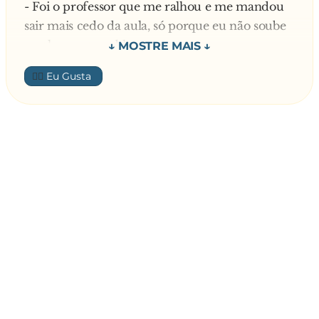
- Foi o professor que me ralhou e me mandou
sair mais cedo da aula, só porque eu não soube
resolver um problema.
Pergunta o colega:
👍🏼
- Que problema era? Diz-me lá, pois pode ser
que eu te ajude.
O Joãozinho:
- O professor disse-me que, se ele me vendesse
quatro laranjas a dez cêntimos cada, quantos
cêntimos tinha eu de lhe dar.
O colega:
- E não soubeste?! Olha, quando voltares à aula,
vai ter com ele e diz-lhe que são quarenta
cêntimos.
O Joãozinho:
- Estás doido, pá! Eu disse que lhe dava
cinquenta e, mesmo assim, ele não aceitou