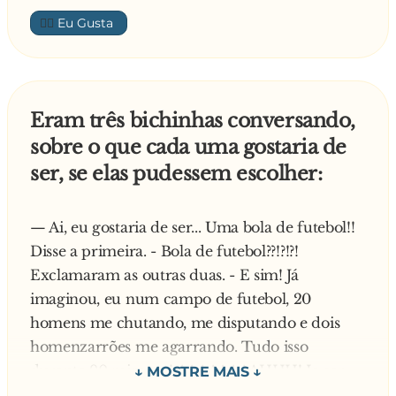
gata? MolhadinhaRJ: Mistério... sou uma mulher
👍🏼
muito misteriosa. SaradaodoRJ: Hummm,
quero desvendar todos os seus mistérios.
MolhadinhaRJ: Tenho prazeres sexuais muito
peculiares... SaradaodoRJ: Como assim?
Eram três bichinhas conversando,
MolhadinhaRJ: Vc gosta de sadomasoquismo?
sobre o que cada uma gostaria de
SaradaodoRJ: Que que é isso? MolhadinhaRJ:
ser, se elas pudessem escolher:
Dar uns tapinhas, levar uns tapinhas.
SaradaodoRJ: Lógico! Tem seda aí?
MolhadinhaRJ: Não é esse tipo de tapinha, gato.
— Ai, eu gostaria de ser... Uma bola de futebol!!
Tapa na cara, me dar na cara, levar na cara. Vc
Disse a primeira. - Bola de futebol??!?!?!
gosta? SaradaodoRJ: Vc gosta de levar porrada?
Exclamaram as outras duas. - E sim! Já
MolhadinhaRJ: Humm, adoro levar uns
imaginou, eu num campo de futebol, 20
tapinhas na cara. SaradaodoRJ: Então toma, sua
homens me chutando, me disputando e dois
pu*a MolhadinhaRJ: Hummm, assim eu vou
homenzarrões me agarrando. Tudo isso
g**...... SaradaodoRJ: Toma, pá pá pá pá
durante 90 minutos! AAAAAAAAHHH! Ia ser
MolhadinhaRJ: Pára, pára pelo amor de Deus,
demais! - E mesmo! concordaram as bichonas.