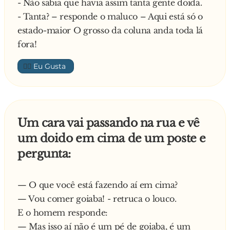
- Não sabia que havia assim tanta gente doida.
pegou no seu lenço e o passou por entre as
- Tanta? – responde o maluco – Aqui está só o
pernas, está a querer dizer-me alguma coisa, ou
estado-maior O grosso da coluna anda toda lá
está só a tentar deixar-me louco?
fora!
A mulher respondeu:
- Peço desculpa se o perturbei, eu sofro de um
👍🏼
mal extremamente raro que faz com que cada
vez que espirre eu tenha um orgasmo.
O homem, com remorsos do que tinha dito
antes, disse:
Um cara vai passando na rua e vê
- As minhas sinceras desculpas, não sabia que
um doido em cima de um poste e
era um problema de saúde, o que é que está a
pergunta:
tomar para isso?
A mulher olha para ele, sorri e diz:
- Tomo todas as manhãs uma saqueta de
— O que você está fazendo aí em cima?
Pimenta!
— Vou comer goiaba! - retruca o louco.
E o homem responde:
— Mas isso aí não é um pé de goiaba, é um