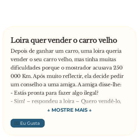
—
Loira quer vender o carro velho
Depois de ganhar um carro, uma loira queria
vender o seu carro velho, mas tinha muitas
dificuldades porque o mostrador acusava 250
000 Km. Após muito reflectir, ela decide pedir
um conselho a uma amiga. A amiga disse-lhe:
- Estás pronta para fazer algo ilegal?
- Sim! – respondeu a loira – Quero vendê-lo,
custe o que custar!
E a amiga continuo:
👍🏼
- Então, vais ter com o meu amigo Toni que é
mecânico. Ele vai colocar o teu contador de