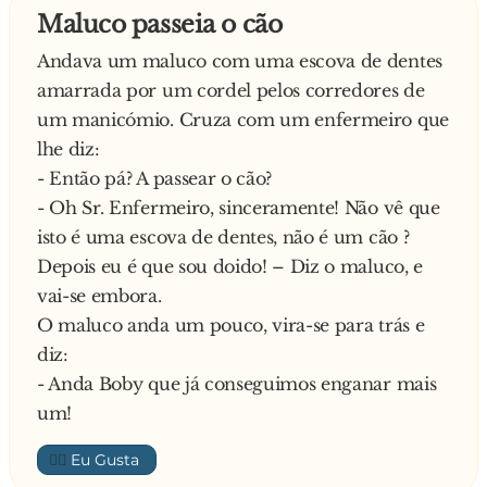
Esquecido o alentejano responde:
Maluco passeia o cão
- Ahh é verdade! Anote aí: 96 333 22 11
Andava um maluco com uma escova de dentes
amarrada por um cordel pelos corredores de
um manicómio. Cruza com um enfermeiro que
lhe diz:
- Então pá? A passear o cão?
- Oh Sr. Enfermeiro, sinceramente! Não vê que
isto é uma escova de dentes, não é um cão ?
Depois eu é que sou doido! – Diz o maluco, e
vai-se embora.
O maluco anda um pouco, vira-se para trás e
diz:
- Anda Boby que já conseguimos enganar mais
um!
👍🏼