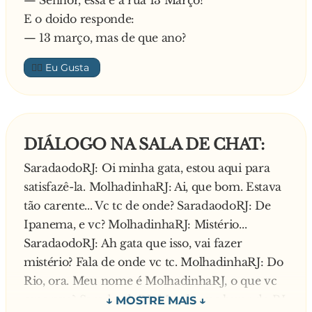
E o doido responde:
— 13 março, mas de que ano?
👍🏼
DIÁLOGO NA SALA DE CHAT:
SaradaodoRJ: Oi minha gata, estou aqui para
satisfazê-la. MolhadinhaRJ: Ai, que bom. Estava
tão carente... Vc tc de onde? SaradaodoRJ: De
Ipanema, e vc? MolhadinhaRJ: Mistério...
SaradaodoRJ: Ah gata que isso, vai fazer
mistério? Fala de onde vc tc. MolhadinhaRJ: Do
Rio, ora. Meu nome é MolhadinhaRJ, o que vc
esperava? SaradaodoRJ: Mas de que lugar do RJ,