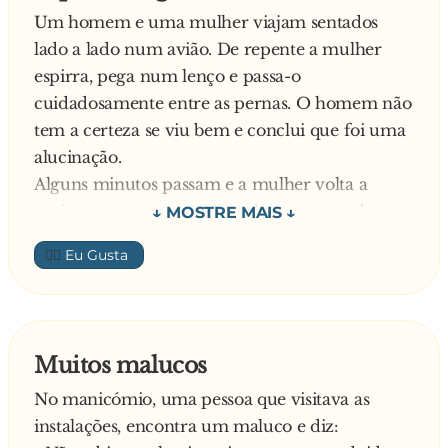
Um homem e uma mulher viajam sentados
cuequinha destas no porta-luvas do meu carro.
lado a lado num avião. De repente a mulher
espirra, pega num lenço e passa-o
cuidadosamente entre as pernas. O homem não
tem a certeza se viu bem e conclui que foi uma
alucinação.
Alguns minutos passam e a mulher volta a
espirrar, treme e pega num lenço passando-o
cuidadosamente entre as pernas mais uma vez.
👍🏼
O homem começa a ficar doido com aquilo, ele
não pode acreditar no que os seus olhos vêem.
Mais uns minutos passam e a mulher volta a
espirrar. Ela volta a fazer o mesmo e o homem
Muitos malucos
já não conseguiu aguentar mais, voltou-se para
No manicómio, uma pessoa que visitava as
a mulher e disse:
instalações, encontra um maluco e diz:
- Por 3 vezes a senhora espirrou, e por 3 vezes