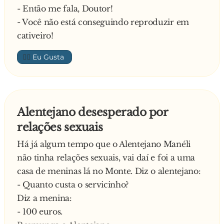
- Então me fala, Doutor!
muito excitada, diz ao alentejano:
- Você não está conseguindo reproduzir em
- Queres enfiar-me dois dedinhos?!
cativeiro!
Paralisado, o alentejano benze-se e responde:
- F*da-se! Não me digas que também assobia?!
👍🏼
—
Alentejano desesperado por
relações sexuais
Há já algum tempo que o Alentejano Manéli
não tinha relações sexuais, vai daí e foi a uma
casa de meninas lá no Monte. Diz o alentejano:
- Quanto custa o servicinho?
Diz a menina:
- 100 euros.