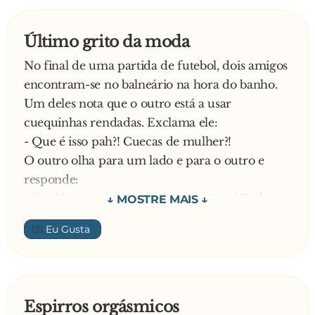
quilometragem em 50.000 Km.
A loira vai ter com o Toni, e o mecânico coloca
Último grito da moda
de novo o contador de quilometragem em
No final de uma partida de futebol, dois amigos
50.000 Km. Alguns dias mais tarde, a amiga
encontram-se no balneário na hora do banho.
encontra a loira e pergunta-lhe:
Um deles nota que o outro está a usar
-Então conseguiste vender o carro?
cuequinhas rendadas. Exclama ele:
E a loira:
- Que é isso pah?! Cuecas de mulher?!
- Estás doida? Agora que ele só tem 50.000 Km,
O outro olha para um lado e para o outro e
eu fico com ele!
responde:
- É o último grito da moda, não sabias? Todos os
meus amigos estão a usar cuequinhas destas…
👍🏼
Incrédulo diz ele:
- Impossivel! Tá tudo doido? Quando é que
começaste com esta mania?
E responde o amigo:
Espirros orgásmicos
- Desde que a minha mulher descobriu uma