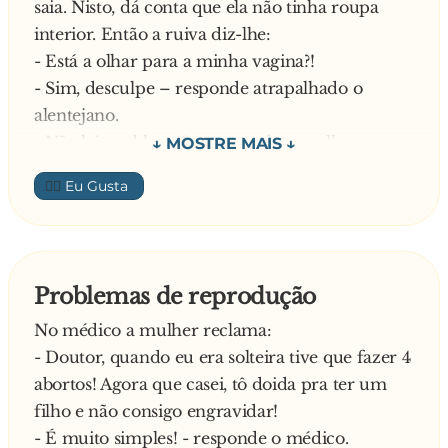
saia. Nisto, dá conta que ela não tinha roupa
interior. Então a ruiva diz-lhe:
- Está a olhar para a minha vagina?!
- Sim, desculpe – responde atrapalhado o
alentejano.
- Não há problema! – responde a mulher –
como és simpático vou fazer com que a minha
👍🏼
vagina te mande um beijo.
E, incrivelmente, a vagina manda-lhe um beijo!
O alentejano, fica totalmente doido! Nisto,
pergunta:
Problemas de reprodução
- Que outras coisas sabe fazer?
No médico a mulher reclama:
Responde a ruiva:
- Doutor, quando eu era solteira tive que fazer 4
- Posso também fazer com que te dê uma
abortos! Agora que casei, tô doida pra ter um
piscadela
filho e não consigo engravidar!
O homem observa uma vez mais assombrado,
- É muito simples! - responde o médico.
como a vagina lhe dá piscadelas. A mulher, já