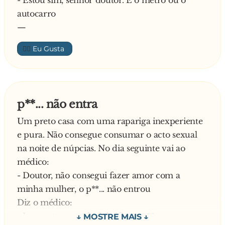
- Estou sim, senhor doutor. É o metro ou o
autocarro
—
👍🏼
p**... não entra
Um preto casa com uma rapariga inexperiente
e pura. Não consegue consumar o acto sexual
na noite de núpcias. No dia seguinte vai ao
médico:
- Doutor, não consegui fazer amor com a
minha mulher, o p**... não entrou
Diz o médico:
- Leva esta pomada, lubrifica o p**...