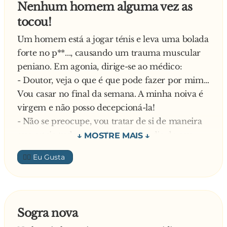
Nenhum homem alguma vez as
tivessem raízes tão profundas
tocou!
—
Um homem está a jogar ténis e leva uma bolada
forte no p**..., causando um trauma muscular
peniano. Em agonia, dirige-se ao médico:
- Doutor, veja o que é que pode fazer por mim…
Vou casar no final da semana. A minha noiva é
virgem e não posso decepcioná-la!
- Não se preocupe, vou tratar de si de maneira
que esteja tudo em ordem para o dia do seu
casamento. – Diz o médico para o acalmar.
👍🏼
E, vai daí, pega em 4 pauzinhos, habitualmente
são usados para examinar a garganta dos
pacientes e, com fita adesiva, prendê-los ao
redor do p**..., recuperando entre talas a rigidez
Sogra nova
do mesmo. O tipo decide não contar nada à