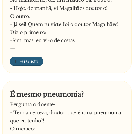
No manicómio, diz um maluco para outro:
- Hoje, de manhã, vi Magalhães doutor o!
O outro:
- Já sei! Quem tu viste foi o doutor Magalhães!
Diz o primeiro:
-Sim, mas, eu vi-o de costas
—
👍🏼
É mesmo pneumonia?
Pergunta o doente:
- Tem a certeza, doutor, que é uma pneumonia
que eu tenho?!
O médico: