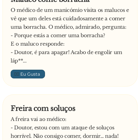
Responde o médico:
O médico de um manicómio visita os malucos e
- Ó me-meu a-amigo, isso agora é im-po-po-
vê que um deles está cuidadosamente a comer
po-ssi-ssí-vel!
uma borracha. O médico, admirado, pergunta:
- Porque estás a comer uma borracha?
E o maluco responde:
- Doutor, é para apagar! Acabo de engolir um
láp**...
👍🏼
Freira com soluços
A freira vai ao médico:
- Doutor, estou com um ataque de soluços
horrível. Não consigo comer, dormir… nada!