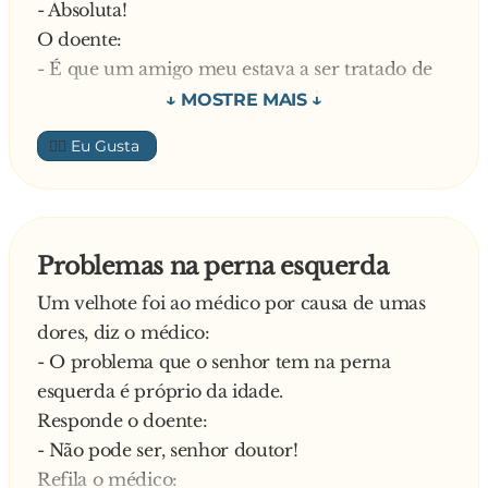
- Absoluta!
O doente:
- É que um amigo meu estava a ser tratado de
uma pneumonia mas, afinal, acabou por
morrer de outra coisa qualquer.
👍🏼
O médico:
- Ó homem, eu quando trato uma pessoa de
pneumonia é de pneumonia que ela morre!
—
Problemas na perna esquerda
Um velhote foi ao médico por causa de umas
dores, diz o médico:
- O problema que o senhor tem na perna
esquerda é próprio da idade.
Responde o doente:
- Não pode ser, senhor doutor!
Refila o médico: