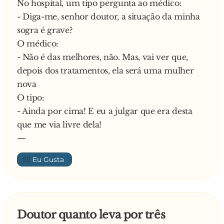
No hospital, um tipo pergunta ao médico:
noiva.
- Diga-me, senhor doutor, a situação da minha
Casam-se e, na noite de núpcias, já na
sogra é grave?
privacidade do quarto, a noiva fogosa arranca
O médico:
os botões da blusa e mostra-lhe os peitos,
- Não é das melhores, não. Mas, vai ver que,
exclamando:
depois dos tratamentos, ela será uma mulher
- És o primeiro! São virgens ! Nenhum homem
nova
alguma vez as tocou!
O tipo:
Pouco impressionado e nada inferiorizado, o
- Ainda por cima! E eu a julgar que era desta
noivo abre a braguilha, baixa as calças e
que me via livre dela!
exclama:
—
- És a primeira! Ainda está encaixotado e tudo…
👍🏼
Doutor quanto leva por três