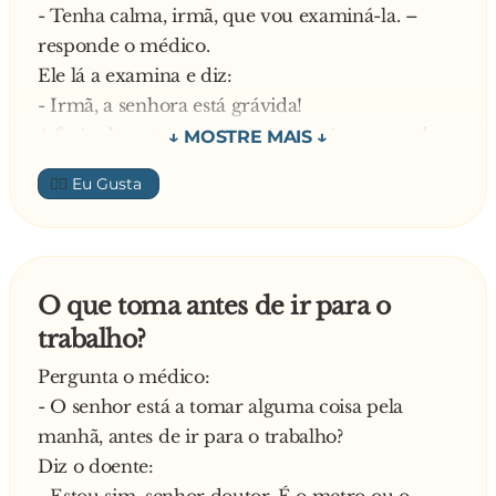
- Tenha calma, irmã, que vou examiná-la. –
responde o médico.
Ele lá a examina e diz:
- Irmã, a senhora está grávida!
A freira levanta-se em pânico e sai a correr do
consultório. Uma hora depois, a Madre
👍🏼
Superior telefona para o médico:
- Doutor, o que é disse á irmã Carmem?
Explica o médico:
- Madre superior, como ela tinha uma forte
O que toma antes de ir para o
crise de soluços, passei-lhe um susto dizendo
trabalho?
que estava grávida. Ela parou de soluçar?
E diz a Madre Superior:
Pergunta o médico:
- Sim, a irmã Amélia parou de soluçar, o pior foi
- O senhor está a tomar alguma coisa pela
o Padre Paulo que morreu com um ataque de
manhã, antes de ir para o trabalho?
coração
Diz o doente: