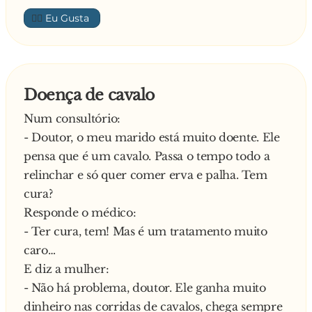
abundantemente e vai ver que, com jeito e
👍🏼
calma, consegue fazer amor com a sua mulher!
No dia seguinte:
- Doutor, tudo igual, não entrou!
O médico experimenta outra alternativa:
Doença de cavalo
- Bom, leve este lubrificante concentrado,
Num consultório:
dissolve-o num copo com água, mergulha o
- Doutor, o meu marido está muito doente. Ele
p**... durante dois minutos e depois volta a
pensa que é um cavalo. Passa o tempo todo a
tentar.
relinchar e só quer comer erva e palha. Tem
No outro dia, lá volta o recém-casado ao
cura?
consultório:
Responde o médico:
- Doutor não voltou a entrar
- Ter cura, tem! Mas é um tratamento muito
- Nunca vi nada assim. A sua esposa fez um
caro…
esforço ao menos? – pergunta o médico.
E diz a mulher:
E explica o preto:
- Não há problema, doutor. Ele ganha muito
- Não percebeu Não entrou no copo!
dinheiro nas corridas de cavalos, chega sempre