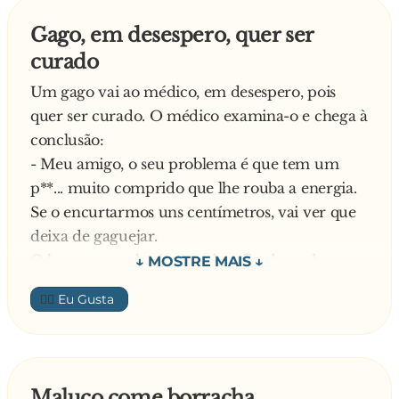
Gago, em desespero, quer ser
curado
Um gago vai ao médico, em desespero, pois
quer ser curado. O médico examina-o e chega à
conclusão:
- Meu amigo, o seu problema é que tem um
p**... muito comprido que lhe rouba a energia.
Se o encurtarmos uns centímetros, vai ver que
deixa de gaguejar.
O homem acede, é operado e fica bom da
gaguez. Dias mais tarde volta ao consultório:
👍🏼
- Doutor, eu realmente já não gaguejo, mas a
minha mulher diz que lhe falta lá qualquer
coisinha. Se não se importasse, gostaria de rever
os centímetros que me tirou
Maluco come borracha