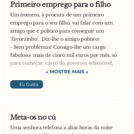
Primeiro emprego para o filho
Um homem, à procura de um primeiro
emprego para o seu filho, vai falar com um
amigo que é político para conseguir um
‘favorzinho’. Diz-lhe o amigo politico:
- Sem problemas! Consigo-lhe um cargo
fabuloso: mais de cinco mil euros por mês, só
para começar, carro do governo, telemóvel,
casa e uma secretária pessoal! Que achas?
- Elah… Mas isso é muita coisa, vai estragar o
👍🏼
rapaz! Não lhe arranjas qualquer coisa mais
normal? Assim, sem carro, nem casa, nem
secretária e só uns 900 euritos por mês. Não
consegues nada assim?
Meta-os no cú
- Olha, eu conseguir até consigo… Mas para isso
Uma senhora telefona a altas horas da noite
ele tem que ter licenciatura, mestrado,