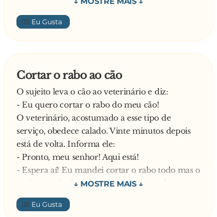
- Uns cinquenta cigarros por dia
- Ah! Aí está o problema – interrompeu o
👍🏼
médico – Pare de fumar imediatamente e
voltará a ter uma saúde de ferro!
Já fora do consultório a sua mulher o interpela:
- Tu nunca fumaste um único cigarro. Porque é
Cortar o rabo ao cão
que mentiste?
O sujeito leva o cão ao veterinário e diz:
Explica o homem:
- Eu quero cortar o rabo do meu cão!
- Se eu dissesse que não fumava ele iria
O veterinário, acostumado a esse tipo de
perguntar se eu bebia… e aí, meu Deus, lá se ia
serviço, obedece calado. Vinte minutos depois
os vinhos, cervejas!
está de volta. Informa ele:
- Pronto, meu senhor! Aqui está!
- Espera aí! Eu mandei cortar o rabo todo mas o
senhor ainda deixou um pedaço! – reclama o
homem.
👍🏼
Diz o veterinário: