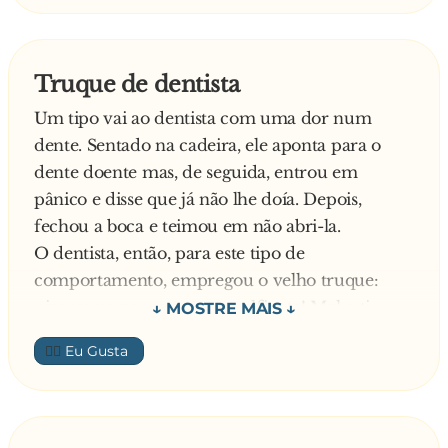
- Mas se eu cortar o rabo todo o seu cão vai
ficar horrível
- Não me interessa! Quero que corte tudinho! –
Truque de dentista
insiste o homem.
Um tipo vai ao dentista com uma dor num
- Ok, tudo bem!- concorda o médico. – Mas
dente. Sentado na cadeira, ele aponta para o
posso ao menos saber o motivo da implicância
dente doente mas, de seguida, entrou em
com o pobrezinho?
pânico e disse que já não lhe doía. Depois,
Explica o homem:
fechou a boca e teimou em não abri-la.
- Implicância nenhuma, doutor! É que a minha
O dentista, então, para este tipo de
sogra vai almoçar em casa no próximo
comportamento, empregou o velho truque:
domingo e eu não quero ver nenhuma
picar uma perna com um alfinete! Mal o tipo
manifestação de alegria
sentiu a picadela, dá um berro e escancara a
👍🏼
boca! Nessa altura, o dentista aproveita a ocasião
e arranca-lhe o dente
Friccionando a perna, diz o tipo:
- Chiça, doutor! Nunca pensei que os dentes