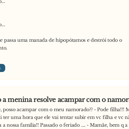
...
...
te passa uma manada de hipopótamos e destrói todo o
to.
o a menina resolve acampar com o namor
ãe, posso acampar com o meu namorado?? - Pode filha!!! 
i ter uma hora que ele vai tentar subir em vc filha e vc nã
a a nossa família!! Passado o feriado .... - Mamãe, bem q 