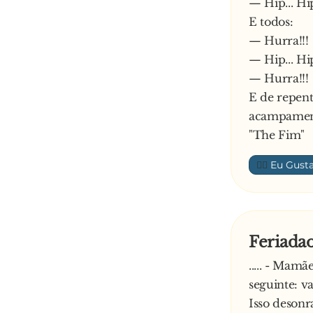
— Hip... Hip
E todos:
— Hurra!!!
— Hip... Hip
— Hurra!!!
E de repen
acampamen
"The Fim"
👍🏼
Feriada
..... - Mam
seguinte: va
Isso desonr