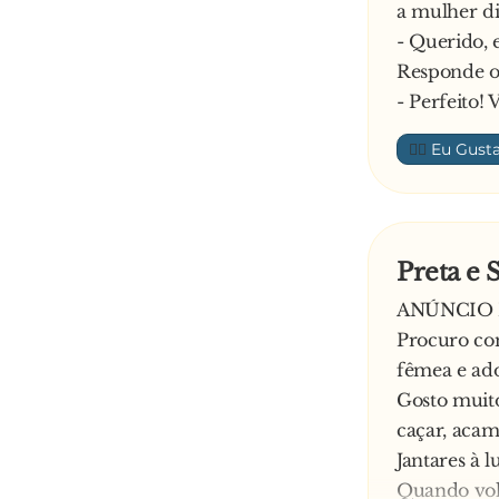
a mulher di
- Querido, 
Responde o
- Perfeito!
👍🏼
Preta e 
ANÚNCIO 
Procuro co
fêmea e ado
Gosto muito
caçar, acam
Jantares à 
Quando volt