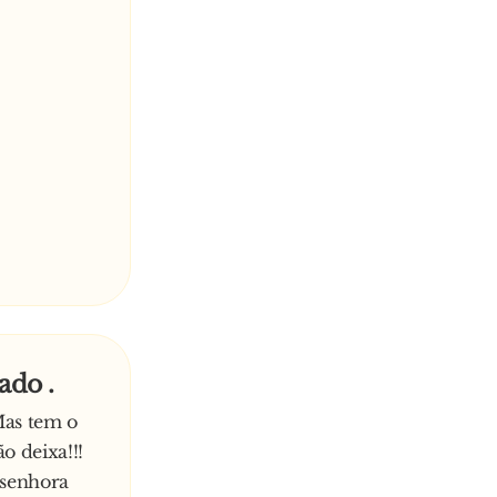
ado .
Mas tem o
o deixa!!!
a senhora