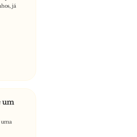
hos, já
e um
a uma