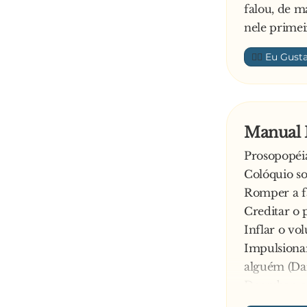
falou, de m
nele primeir
👍🏼
Manual 
Prosopopéia
Colóquio so
Romper a fa
Creditar o 
Inflar o vo
Impulsionar
alguém (Da
Derrubar, c
uma das uni