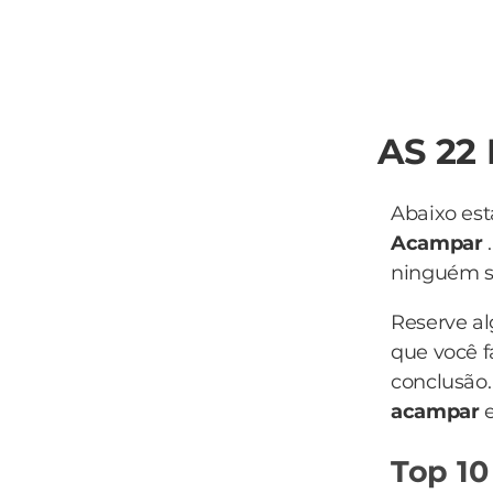
AS 22
Abaixo est
Acampar
.
ninguém sa
Reserve a
que você f
conclusão.
acampar
Top 10