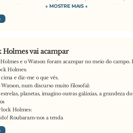
 deu. Telefone para 999999999 e pergunte pela Micas.
ícias suas
O DO ANÚNCIO:
000 homens deram por si a telefonar para a Sociedade Pr
Secção de Caninos…
k Holmes vai acampar
 Holmes e o Watson foram acampar no meio do campo. D
ock Holmes:
 cima e diz-me o que vês.
Watson, num discurso muito filosofal:
 estrelas, planetas, imagino outras galáxias, a grandeza d
os
rlock Holmes:
pido! Roubaram-nos a tenda