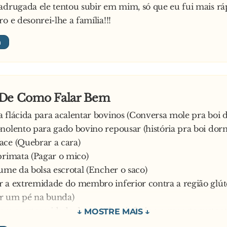
adrugada ele tentou subir em mim, só que eu fui mais ráp
o e desonrei-lhe a família!!!
De Como Falar Bem
 flácida para acalentar bovinos (Conversa mole pra boi 
nolento para gado bovino repousar (história pra boi dor
ce (Quebrar a cara)
primata (Pagar o mico)
lume da bolsa escrotal (Encher o saco)
 a extremidade do membro inferior contra a região glút
r um pé na bunda)
om a extremidade do membro inferior, o suporte sustentá
dades de acampamento (Chutar o p**... da barraca)