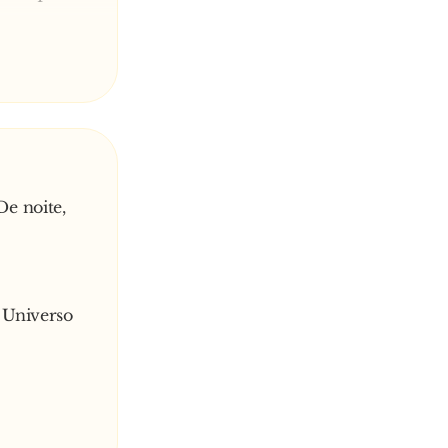
otetora dos
e noite,
o Universo