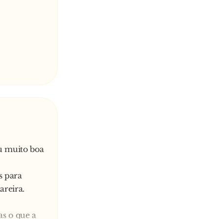
u muito boa
s para
areira.
as o que a