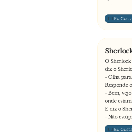
natureza me
Aguardo not
👍🏼
RESULTAD
Mais de 15.
Animais – 
Sherloc
O Sherlock
diz o Sherl
- Olha para
Responde o 
- Bem, vejo
onde estam
E diz o She
- Não estú
👍🏼