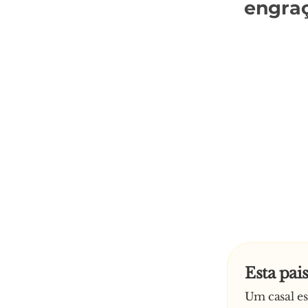
engra
Esta pa
Um casal es