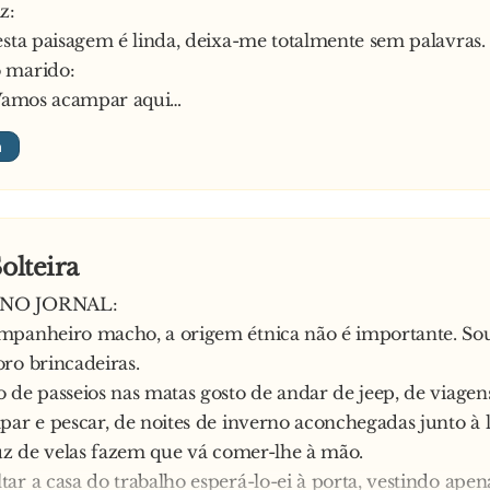
z:
esta paisagem é linda, deixa-me totalmente sem palavras.
 marido:
 Vamos acampar aqui…
Solteira
NO JORNAL:
mpanheiro macho, a origem étnica não é importante. So
ro brincadeiras.
 de passeios nas matas gosto de andar de jeep, de viagen
par e pescar, de noites de inverno aconchegadas junto à l
luz de velas fazem que vá comer-lhe à mão.
ar a casa do trabalho esperá-lo-ei à porta, vestindo apen