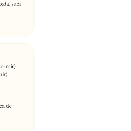
ida, subi
dormir)
mir)
ea de
c**... de