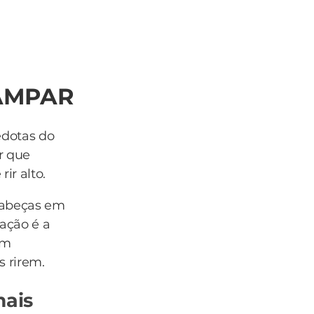
CAMPAR
edotas do
r que
ir alto.
cabeças em
ação é a
om
s rirem.
mais