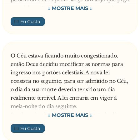
na minha mão, me leva atrás de uma moita e
me manda m**....
👍🏼
— Tudo bem, pois daqui em diante, toda a vez
que o senhor tiver este sonho, e o anjo lhe pedir
para m**..., você diz "não", ok?
— Combinado!
O Céu estava ficando muito congestionado,
E naquela mesma noite ele sonhou que estava
então Deus decidiu modificar as normas para
no bosque passeando e de repente surgiu um
ingresso nos portões celestiais. A nova lei
anjo que o pegou pela mão, levou-o atrás de
consistia no seguinte: para ser admitido no Céu,
uma moita e disse:
o dia da sua morte deveria ter sido um dia
— Mija!
realmente terrível. A lei entraria em vigor à
E ele:
meia-noite do dia seguinte.
— Não!
Sendo assim, à meia-noite e 1 minuto do dia
— Mija! — repetiu o anjo.
seguinte chega a primeira pessoa nos portões do
— Nãão!
👍🏼
Céu. O anjo encarregado do portão,
— Miiijaaaa!
lembrando-se da nova lei, prontamente