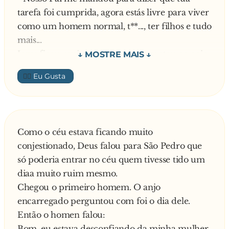
tarefa foi cumprida, agora estás livre para viver
como um homem normal, t**..., ter filhos e tudo
mais...
Jesus ficou muito contente e perguntou ao anjo
como ele sairia dali, foi aí que deu-se o milagre;
👍🏼
o prego da mão direita foi saindo sozinho,
saindo, saindo, e caiu no chão, depois o outro,
foi saindo, saindo... quando Jesus começou a
gritar, o anjo não entendeu, pensou que era de
Como o céu estava ficando muito
felicidade e continuou tirando o prego, quando
conjestionado, Deus falou para São Pedro que
terminou Jesus estava pendurado na cruz só
só poderia entrar no céu quem tivesse tido um
pelos PÉS...
diaa muito ruim mesmo.
Moral da estória: mais vale dois pregos na mão
Chegou o primeiro homem. O anjo
que um anjo b**......
encarregado perguntou com foi o dia dele.
Então o homen falou:
Bom, eu estava desconfiando da minha mulher.