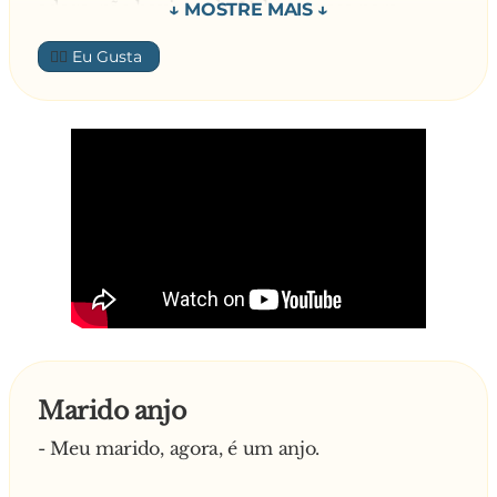
adega, não havia nada. Voltou a casa para
petiscar alguma coisa e os ratos tinham comido
👍🏼
tudo. Para alegrar-lhe a vida, a mulher avisou-o
que a sogra ia passar o Natal com eles.
No meio do desespero, tocam-lhe à porta. Com
a pressa de abrir a porta, tropeça e bate com a
cara no chão, começando logo a sangrar. Abre a
porta e aparece-lhe um anjinho dizendo com
uma voz angelical:
- Olá Pai Natal! Boas Festas! Venho visitar-te
nesta quadra tão feliz, cheia de paz e amor.
Trago-te aqui esta Árvore de Natal. Onde é que
queres que a meta?
Marido anjo
- Meu marido, agora, é um anjo.