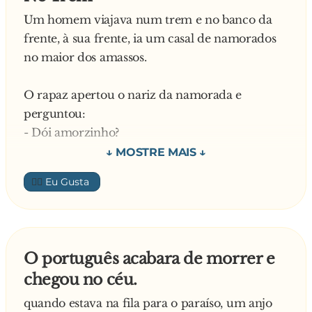
Um homem viajava num trem e no banco da
frente, à sua frente, ia um casal de namorados
no maior dos amassos.
O rapaz apertou o nariz da namorada e
perguntou:
- Dói amorzinho?
- Dói sim.
👍🏼
Aí, ele deu um beijo no nariz dela e perguntou:
- E agora?
O português acabara de morrer e
- Agora passou, meu bem.
chegou no céu.
Em seguida, ele apertou a bochecha da garota:
quando estava na fila para o paraíso, um anjo