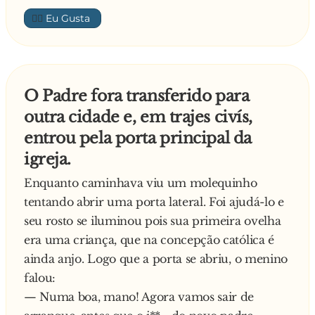
que estava la perto:
👍🏼
— Quem e ele?
— Um advogado.
— Mas porque eu que sou papa tenho que
morar em um barraco e ele que e advogado
O Padre fora transferido para
tem que morar em uma mansao?
outra cidade e, em trajes civís,
— Aqui no ceu ja tem muito papa, mas,
entrou pela porta principal da
advogado esse e o primeiro.
igreja.
Enquanto caminhava viu um molequinho
tentando abrir uma porta lateral. Foi ajudá-lo e
seu rosto se iluminou pois sua primeira ovelha
era uma criança, que na concepção católica é
ainda anjo. Logo que a porta se abriu, o menino
falou:
— Numa boa, mano! Agora vamos sair de