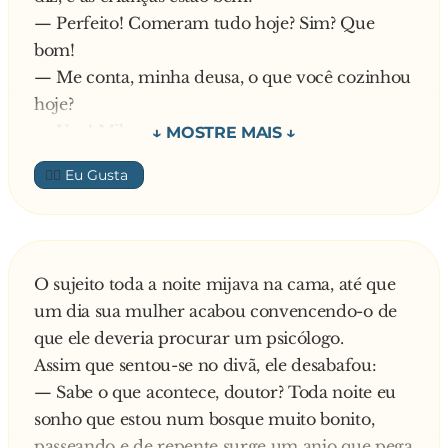
— Perfeito! Comeram tudo hoje? Sim? Que
bom!
— Me conta, minha deusa, o que você cozinhou
hoje?
— Uau! Milanesa...
— O meu prato preferido, meu anjo. É por isso
👍🏼
que te adoro!
— E aí em casa, tudo tranquilo? Sim?
— Escuta, me promete que hoje a noite você vai
usar aquele babydoll preto, esse que é
O sujeito toda a noite mijava na cama, até que
totalmente transparente? Sim?
um dia sua mulher acabou convencendo-o de
— Ah... é por isso que te amo tanto... Vou te
que ele deveria procurar um psicólogo.
lamber todinha...
Assim que sentou-se no divã, ele desabafou:
— Daqui há pouco te vejo, tá linda?
— Sabe o que acontece, doutor? Toda noite eu
— Agora me faz um favorzinho... me chama a
sonho que estou num bosque muito bonito,
patroa, sim?
passeando e de repente surge um anjo que pega