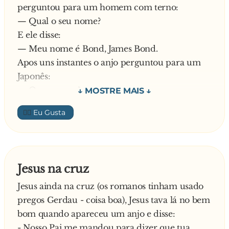
- Dói?
perguntou para um homem com terno:
— Qual o seu nome?
- Dói sim.
E ele disse:
— Meu nome é Bond, James Bond.
Ele não teve dúvidas. Deu-lhe um beijo na
Apos uns instantes o anjo perguntou para um
bochecha e perguntou:
Japonês:
- E agora?
— O seu nome?
E ele disse:
👍🏼
- Agora já passou, meu anjo.
— Lee, Bruce Lee.
Quando chegou a vez do português, ele ficou
Aí, o cara não agüentou e cutucou o ombro do
impressionado com a resposta dos colegas e foi
rapaz, que se virou e disse:
logo dizendo:
Jesus na cruz
- Pois não. O que o senhor quer de mim?
— Meu nome é Well, Manuel.
Jesus ainda na cruz (os romanos tinham usado
- Me diga uma coisa, boca santa... Curas
pregos Gerdau - coisa boa), Jesus tava lá no bem
hemorróidas?
bom quando apareceu um anjo e disse:
- Nosso Pai me mandou para dizer que tua