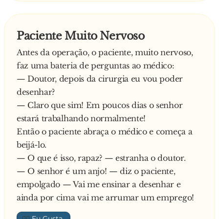
— Nãããããõoooo!
perguntou ao homem:
— Então, caga!
"- Antes de você entrar, eu preciso que me conte
— Ahhhhhh!
Paciente Muito Nervoso
como foi o dia em que você morreu."
Antes da operação, o paciente, muito nervoso,
"-Sem problemas", disse o homem. "- Há algum
faz uma bateria de perguntas ao médico:
tempo eu vinha desconfiado que minha mulher
— Doutor, depois da cirurgia eu vou poder
estava tendo um caso. Eu acreditava que todos
desenhar?
os dias na hora do almoço ela trazia sem
— Claro que sim! Em poucos dias o senhor
amante pro nosso apartamente que ficava no
estará trabalhando normalmente!
25º andar de um prédio e fazia s**... com ele.
Então o paciente abraça o médico e começa a
Então ontem eu estava indo pra casa pra pega-
beijá-lo.
los. Bem, cheguei lá e entrei rapidamente,
— O que é isso, rapaz? — estranha o doutor.
começando a procurar o tal rapaz. Minha
— O senhor é um anjo! — diz o paciente,
esposa estava semi-nua e gritando comigo
empolgado — Vai me ensinar a desenhar e
enquanto eu dava uma busca por todo o
ainda por cima vai me arrumar um emprego!
apartamento. Mas não conseguia encontra-lo de
jeito nenhum! Quando eu estava quase para
👍🏼