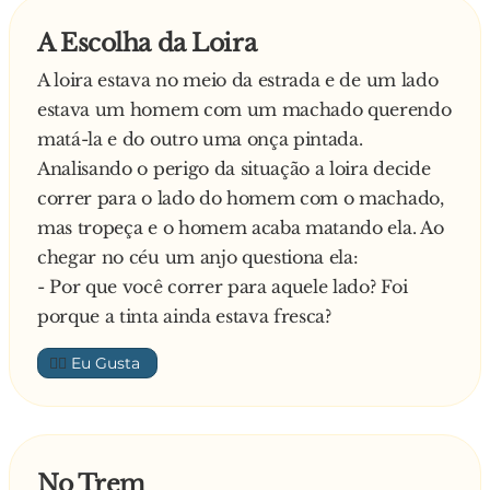
— E então, meu filho, o que você fez pra parar
A Escolha da Loira
- O seu nome?
aqui?
A loira estava no meio da estrada e de um lado
O cara respondeu :
estava um homem com um machado querendo
E ele disse:
— Poxa, seu anjo, achei que estava sendo traído
matá-la e do outro uma onça pintada.
e joguei um armário num sujeito.
Analisando o perigo da situação a loira decide
- Lee, Bruce Lee.
Fiquei arrependido e me matei.
correr para o lado do homem com o machado,
O anjo botou a mão no queixo, coçou a cabeça e
mas tropeça e o homem acaba matando ela. Ao
Quando chegou a vez do português, ele ficou
respondeu :
chegar no céu um anjo questiona ela:
impressionado com a resposta dos colegas e foi
— Pode entrar meu filho!
- Por que você correr para aquele lado? Foi
logo dizendo:
Dali a pouco chega outro cara e o anjo
porque a tinta ainda estava fresca?
pergunta:
- Meu nome é Well, Manuel.
— E então meu filho, o que você fez que o
👍🏼
trouxe aqui?
O cara respondeu :
— Sei lá seu anjo, eu estava dentro de um
armário, quando de repente vim parar aqui!
No Trem