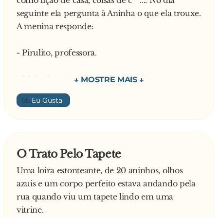
seguinte ela pergunta à Aninha o que ela trouxe.
Na hora do intervalo um amigo vira-se para
A menina responde:
Joãozinho e pergunta, indignado:
— Mas você não falou que o seu pai era
- Pirulito, professora.
deputado?
- Muito bem Aninha... - diz a professora -
— Sim... mas é que tenho vergonha de dizer isso
pirulito é de c**....
na frente de todo mundo!
👍🏼
A professora faz a mesma pergunta para o
Marquinhos. E ele responde:
O Trato Pelo Tapete
- Sorvete, professora.
Uma loira estonteante, de 20 aninhos, olhos
azuis e um corpo perfeito estava andando pela
- Muito bem marquinhos, sorvete é de c**....
rua quando viu um tapete lindo em uma
vitrine.
E finalmente faz a mesma pergunta para o