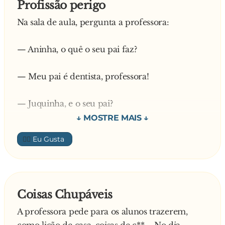
Profissão perigo
Na sala de aula, pergunta a professora:
— Aninha, o quê o seu pai faz?
— Meu pai é dentista, professora!
— Juquinha, e o seu pai?
— Médico, professora!
👍🏼
— Joãozinho, e o seu?
— Traficante, professora!
Coisas Chupáveis
A professora pede para os alunos trazerem,
— Nooossssa! - reagiu a classe em uníssono.
como lição de casa, coisas de c**.... No dia