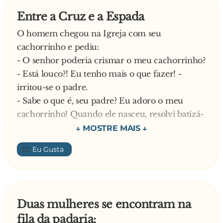
Entre a Cruz e a Espada
O homem chegou na Igreja com seu
cachorrinho e pediu:
- O senhor poderia crismar o meu cachorrinho?
- Está louco?! Eu tenho mais o que fazer! -
irritou-se o padre.
- Sabe o que é, seu padre? Eu adoro o meu
cachorrinho! Quando ele nasceu, resolvi batizá-
lo. Levei-o na Igreja ali de baixo e paguei ao
padre cinco mil Reais. Quando ele completou
👍🏼
um aninho, eu fui naquela outra lá de cima e
paguei trinta mil Reais para que meu
cachorrinho fizesse a primeira comunhão...
Então o padre imediatamente interrompeu:
Duas mulheres se encontram na
- Ora, meu filho! Por que não me disse logo que
fila da padaria:
o cachorro era católico?