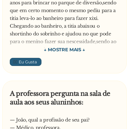
anos para brincar no parque de diversão,sendo
que em certo momento o mesmo pediu para a
titia leva-lo ao banheiro para fazer xixi.
Chegando ao banheiro, a titia abaixou o
shortinho do sobrinho e ajudou no que pode
para o menino fazer sua nescessidade,sendo ao
reparar ao seu lado a mesma notou que um
baixinho com uma carinha muito triste
👍🏼
observava toda a sena que desenrolava,a titia
muito prestativa se comoveu e perguntou?Você
também quer fazer xixi?O BAIXINHO com
uma carinha muito alegre fez um gesto com a
A professora pergunta na sala de
cabeça que sim, a titia abaixou o seu xortinho e
aula aos seus aluninhos:
ao pegar no seu piu. Piu para ajuda-lo
,exclamou. nossa que grande? quantos aninhos
você tem? O baixinho respondeu.... CARENTA E
— João, qual a profissão de seu pai?
DOIS????
— Médico, professora.