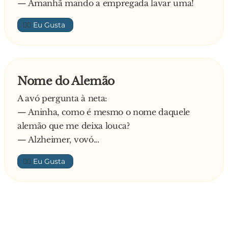
— Amanhã mando a empregada lavar uma!
👍🏼
Nome do Alemão
A avó pergunta à neta:
— Aninha, como é mesmo o nome daquele
alemão que me deixa louca?
— Alzheimer, vovó...
👍🏼