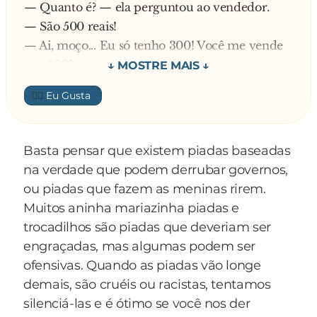
— Quanto é? — ela perguntou ao vendedor.
Joãozinho, o capetinha da escola, e ele
— São 500 reais!
responde:
— Ai, moço... Eu só tenho 300! Você me vende
por 300?
- Cueca, fessora.
Depois de pensar um pouco, o vendedor disse:
👍🏼
— Se você me der o cu em cima desse tapete,
E a professora indignada, diz:
você pode levar até de graça! Mas tem uma
condição: não pode p**...!
- O que é isso, Joãozinho? Cueca não é de c**...!
Basta pensar que existem piadas baseadas
A loira aceitou, o vendedor trancou a loja e o
na verdade que podem derrubar governos,
abaixou as calças.
O Joãozinho, bravo, retruca:
ou piadas que fazem as meninas rirem.
— Meu Deus! — gritou a loira, abismada com o
Muitos aninha mariazinha piadas e
tamanho do membro do rapaz, que quase batia
- Claro que é! Ontem mesmo eu ouvi minha
trocadilhos são piadas que deveriam ser
no joelho.
mãe dizer para o meu pai: "Tira a cueca que eu
engraçadas, mas algumas podem ser
Mas como já estava tudo combinado, ele subiu
quero c**..."!
ofensivas. Quando as piadas vão longe
em cima da loira e, quando deu a primeira
demais, são cruéis ou racistas, tentamos
encostadinha ela gemeu, suspirou e... peidou.
silenciá-las e é ótimo se você nos der
Voltou pra casa aos prantos e contou a história