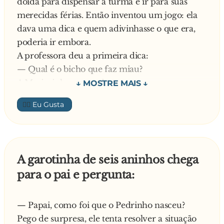
doida para dispensar a turma e ir para suas
— Foi Shakespeare, professora!
merecidas férias. Então inventou um jogo: ela
— Muito bem, pode sair!
dava uma dica e quem adivinhasse o que era,
— f**...! — pensou, Joãozinho.
poderia ir embora.
— Quem disse: "A imaginação é mais que o
A professora deu a primeira dica:
conhecimento"?
— Qual é o bicho que faz miau?
Joãozinho se levantou, mas a Mariazinha foi
A Mariazinha respondeu:
mais rápida:
— É o gatinho professora!
— Foi Einstein, professora!
👍🏼
— Muito bem, pode ir para casa!
— Muito bem, pode sair!
Nesse momento, o Joãozinho que estava no
Aí Joãozinho não se conteve e deixou escapar:
fundo da sala mascando chicletes fez uma bola
— v**..., f**...!
e estourou-a!
— Quem disse isso? — perguntou a professora.
A garotinha de seis aninhos chega
— Qual é o bicho que faz au au? — continuava
E o Joãozinho:
para o pai e pergunta:
a professora.
— Foi Bill Clinton, professora!
— O cachorro! — respondeu o Paulinho!
— Muito bem! pode ir...
— Papai, como foi que o Pedrinho nasceu?
Novamente o Joãozinho estourou outra bola de
Pego de surpresa, ele tenta resolver a situação