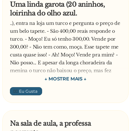
respiração, mordeu os lábios e... peidou.
Uma linda garota (20 aninhos,
loirinha do olho azul.
Chegou em casa xingando o desgraçado,
..), entra na loja um turco e pergunta o preço de
indignada e contou o fracasso pra filha. A avó
um belo tapete. - São 400,00 reais responde o
da loira, que ouviu a história, se intrometeu:
turco. - Moço! Eu só tenho 300,00. Vende por
300,00? - Não tem como, moça. Esse tapete me
— Esse é um problema pra eu resolver! É uma
custa quase isso! - Ah! Moço! Vende pra mim? -
questão de tradição de família! — e correu para
Não posso... E apesar da longa choradeira da
a loja.
menina o turco não baixou o preço, mas fez
uma proposta para ela:
Depois de uma hora, ela volta com o tapete
— Se você aguentar uma 'trepada' em cima
enrolado no ombro. A mãe e a filha fizeram a
👍🏼
desse tapete, pode levar ele de graça. - O que?
maior festa, abraçaram a velha, pularam e
Trepar? Meter? t**...? O senhor quer dizer fazer
perguntaram como ela tinha conseguido se
s**...? - Exatamente! Se você der prá mim em
segurar diante daquele fenômeno.
cima do tapete, pode levar ele de graça, mas
Na sala de aula, a professa
com uma condição: NÃO PODE PEI*DAR'. - Tá
— Mas quem foi que disse que eu consegui —