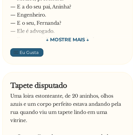
— E a do seu pai, Aninha?
— Engenheiro.
— E o seu, Fernanda?
— Ele é advogado.
— E o seu pai, Carlinhos, o que faz?
— Ele... ele é dançarino numa boate gay!
👍🏼
— Como assim? - pergunta a professora,
incrédula.
— Fessora, ele dança na boate, com uma
tanguinha bem pequena e máscara na cara. Os
Tapete disputado
homens lá passam a mão e colocam dinheiro no
Uma loira estonteante, de 20 aninhos, olhos
elástico da tanguinha.
azuis e um corpo perfeito estava andando pela
A professora, sem acreditar no que ouviu,
rua quando viu um tapete lindo em uma
manda todas as crianças para o recreio, exceto o
vitrine.
Carlinhos.
Ela caminha até o garoto e novamente