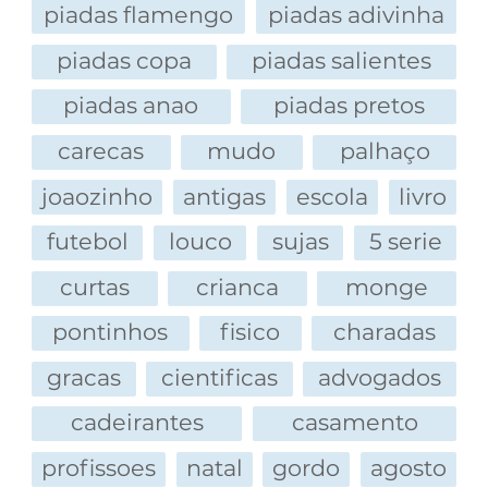
perguntaram como ela tinha conseguido se
piadas flamengo
piadas adivinha
segurar diante daquele fenômeno.
piadas copa
piadas salientes
— Mas quem foi que disse que eu consegui —
disse a vovó — Eu caguei o tapete inteiro! Só
piadas anao
piadas pretos
estou trazendo ele pra lavar...
carecas
mudo
palhaço
joaozinho
antigas
escola
livro
futebol
louco
sujas
5 serie
curtas
crianca
monge
pontinhos
fisico
charadas
gracas
cientificas
advogados
cadeirantes
casamento
profissoes
natal
gordo
agosto