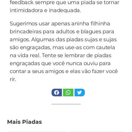
feedback sempre que uma piada se tornar
para a mãe.
intimidadora e inadequada.
— O quê? — gritou a mãe, assustada — Eu vou
lá resolver isso! Vou trazer esse tapete, é uma
Sugerimos usar apenas aninha filhinha
questão de honra!
brincadeiras para adultos e blagues para
Já na loja, a mamãe corajosa agüentou bem por
amigos. Algumas das piadas sujas e sujas
cerca de dez segundos, depois prendeu a
são engraçadas, mas use-as com cautela
respiração, mordeu os lábios e... peidou.
na vida real. Tente se lembrar de piadas
Chegou em casa xingando o desgraçado,
engraçadas que você nunca ouviu para
indignada e contou o fracasso pra filha. A avó
contar a seus amigos e elas vão fazer você
da loira, que ouviu a história, se intrometeu:
rir.
— Esse é um problema pra eu resolver! É uma
questão de tradição de família! — e correu para
a loja.
Depois de uma hora, ela volta com o tapete
enrolado no ombro. A mãe e a filha fizeram a
Mais Piadas
maior festa, abraçaram a velha, pularam e