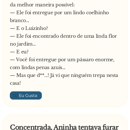
chiclete e a professora começou a ficar irritada.
da melhor maneira possível:
— Qual o bicho que faz mééé?
— Ele foi entregue por um lindo coelhinho
— O bode professora! — disse a Aninha.
branco...
— Muito bem, pode ir para casa!
— E o Luizinho?
Nesse instante o Joãozinho fazia uma bola
— Ele foi encontrado dentro de uma linda flor
enorme que quando rebentou fez um baita
no jardim...
estrondo.
— E eu?
A professora indignada perdeu a paciência e
— Você foi entregue por um pássaro enorme,
gritou:
com lindas penas azuis...
— Joãozinho, levanta e cospe!
— Mas que d**...! Já vi que ninguém trepa nesta
— É o c**..., professora! Posso ir embora?
casa!
👍🏼
Concentrada, Aninha tentava furar