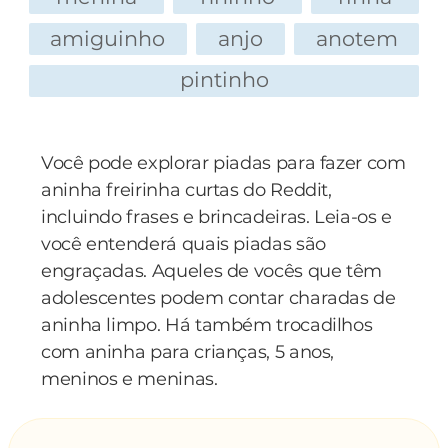
tamanho do membro do rapaz, que quase batia
amiguinho
anjo
anotem
no joelho.
pintinho
Mas como já estava tudo combinado, ele subiu
em cima da loira e, quando deu a primeira
encostadinha ela gemeu, suspirou e... peidou.
Você pode explorar piadas para fazer com
aninha freirinha curtas do Reddit,
Voltou pra casa aos prantos e contou a história
incluindo frases e brincadeiras. Leia-os e
para a mãe.
você entenderá quais piadas são
engraçadas. Aqueles de vocês que têm
— O quê? — gritou a mãe, assustada — Eu vou
adolescentes podem contar charadas de
lá resolver isso! Vou trazer esse tapete, é uma
aninha limpo. Há também trocadilhos
questão de honra!
com aninha para crianças, 5 anos,
meninos e meninas.
Já na loja, a mamãe corajosa agüentou bem por
cerca de dez segundos, depois prendeu a