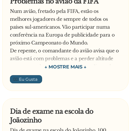
Problemas no avião da FIFA
1 freira: – hi hi hi!
Num avião, fretado pela FIFA, estão os
Madre Superior: – E foi usado!
melhores jogadores de sempre de todos os
99 freiras: – Oh, não!
países sul-americanos. Vão participar numa
1 freira: – hi hi hi!
conferência na Europa de publicidade para o
Madre Superior: – E tem um furo…
próximo Campeonato do Mundo.
1 freira: – Oh, não!
De repente, o comandante do avião avisa que o
99 freiras: – hi hi hi!
avião está com problemas e a perder altitude
por excesso de peso e vão ter que se livrar dos
equipamentos.
👍🏼
Mais tarde, o comandante volta e diz que
continua a perder altura e vai ter que se livrar
das bagagens. Depois, o comandante volta e
avisa que, com muita lástima, vidas humanas
Dia de exame na escola do
vão ter que ser sacrificadas.
Joãozinho
O primeiro a tomar iniciativa é o Solano, do
Peru:
Dia de exame na escola do Joãozinho, 100