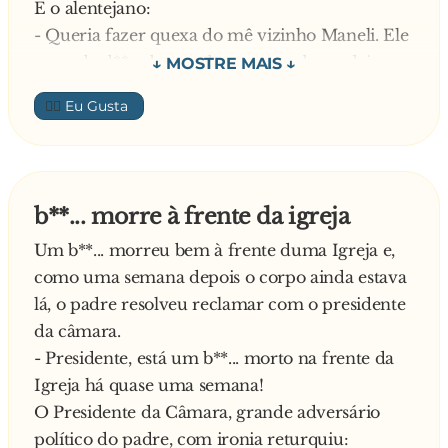
E o alentejano:
- Queria fazer quexa do mê vizinho Maneli. Ele
esconde d**... dentro dos troncos da madeira
para a larera.
👍🏼
E o policia:
- Tomámos nota. Muito obrigado por nos ter
avisado.
No dia seguinte os agentes da polícia estavam
b**... morre à frente da igreja
em casa do Manel. Procuraram o sítio onde ele
Um b**... morreu bem à frente duma Igreja e,
guardava a lenha e, usando machados, abriram
como uma semana depois o corpo ainda estava
ao meio todos os toros que lá havia, mas não
lá, o padre resolveu reclamar com o presidente
encontraram d**... nenhuma. Praguejaram e
da câmara.
foram-se embora.
- Presidente, está um b**... morto na frente da
Logo de seguida toca o telefone em casa do
Igreja há quase uma semana!
Manel:
O Presidente da Câmara, grande adversário
- Oh Maneli, já aí foram os tipos da polícia?
político do padre, com ironia returquiu:
E o Manel: