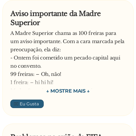
Aviso importante da Madre
Superior
A Madre Superior chama as 100 freiras para
um aviso importante. Com a cara marcada pela
preocupação, ela diz:
- Ontem foi cometido um pecado capital aqui
no convento.
99 freiras: – Oh, não!
1 freira: – hi hi hi!
Madre Superior: – Hoje encontrei umas cuecas.
99 freiras: – Oh, não!
👍🏼
1 freira: – hi hi hi!
Madre Superior: – Também encontrei um
preservativo.
99 freiras: – Oh, não!