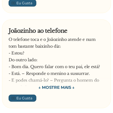
👍🏼
Joãozinho ao telefone
O telefone toca e o Joãozinho atende e num
tom bastante baixinho diz:
- Estou?
Do outro lado:
- Bom dia. Quero falar com o teu pai, ele está?
- Está. – Responde o menino a sussurrar.
- E podes chamá-lo? – Pergunta o homem do
outro lado.
- Não.
👍🏼
- Porquê? – Pergunta espantado o homem.
- Está ocupado a procurar. – Respondeu o