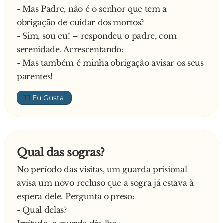
- Mas Padre, não é o senhor que tem a
- Já.
obrigação de cuidar dos mortos?
E o outro alentejano:
- Sim, sou eu! – respondeu o padre, com
- E racharam-te a lenha toda?
serenidade. Acrescentando:
Responde o Manel:
- Mas também é minha obrigação avisar os seus
- Sim
parentes!
E finaliza o alentejano todo contente:
- Então Feliz Natal, amigo! Este foi o mê
👍🏼
presente deste ano.
Qual das sogras?
No período das visitas, um guarda prisional
avisa um novo recluso que a sogra já estava à
espera dele. Pergunta o preso:
- Qual delas?