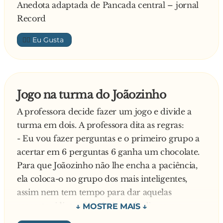
Anedota adaptada de Pancada central – jornal
tarde”.
Record
👍🏼
Jogo na turma do Joãozinho
A professora decide fazer um jogo e divide a
turma em dois. A professora dita as regras:
- Eu vou fazer perguntas e o primeiro grupo a
acertar em 6 perguntas 6 ganha um chocolate.
Para que Joãozinho não lhe encha a paciência,
ela coloca-o no grupo dos mais inteligentes,
assim nem tem tempo para dar aquelas
respostas idiotas. Vendo isso, ele diz para o
outro grupo: