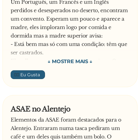
Um Português, um Francês e um Inglês
perdidos e desesperados no deserto, encontram
um convento. Esperam um pouco e aparece a
madre, eles imploram logo por comida e
dormida mas a madre superior avisa:
- Está bem mas só com uma condição: têm que
ser castrados.
Eles olham uns para os outros e aceitam. O
primeiro é o Inglês e, enquanto os outros
👍🏼
companheiros esperam, ouve-se uns gritos de
dor
A madre vem buscar o Francês e o Português
ouve uns gritos ainda de mais dor Fica na
ASAE no Alentejo
duvida, porque é que um grita mais que o outro
Elementos da ASAE foram destacados para o
e pergunta à madre:
Alentejo. Entraram numa tasca pediram um
- Porque é que um gritou mais do que outro?
café e um deles quis também um bolo. O
Explica a madre: