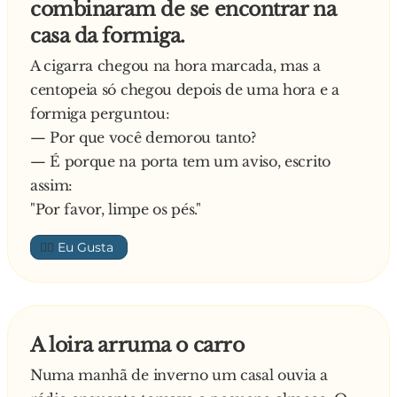
combinaram de se encontrar na
- Nova Casa! Nova dona!
- Procuram-me a mim
casa da formiga.
A mulher fica um pouco espantada mas depois
acha engraçado. As filhas da senhora chegam
A cigarra chegou na hora marcada, mas a
da escola e o papagaio diz:
centopeia só chegou depois de uma hora e a
- Nova Casa! Nova dona! Novas p*tas!
formiga perguntou:
As meninas ficam espantadas mas a mãe explica
— Por que você demorou tanto?
o caso e elas até acham engraçado. À noite, o
— É porque na porta tem um aviso, escrito
marido chega do trabalho e o papagaio, após
assim:
olhar para ele, diz:
"Por favor, limpe os pés."
- Nova Casa! Nova Dona! Novas P*tas! Clientes
👍🏼
antigos! Tudo bem Manel?
A loira arruma o carro
Numa manhã de inverno um casal ouvia a