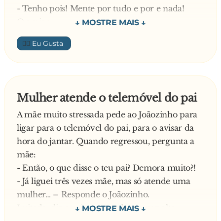
- Tenho pois! Mente por tudo e por e nada!
O amigo:
- Olha, fizeste bem em me avisar. Já não lhe
👍🏼
pago os cem euros que ele diz que me tinha
emprestado
—
Mulher atende o telemóvel do pai
A mãe muito stressada pede ao Joãozinho para
ligar para o telemóvel do pai, para o avisar da
hora do jantar. Quando regressou, pergunta a
mãe:
- Então, o que disse o teu pai? Demora muito?!
- Já liguei três vezes mãe, mas só atende uma
mulher… – Responde o Joãozinho.
Irritada, diz a mãe pensando em voz alta: