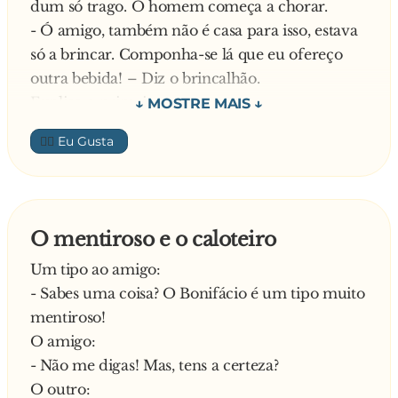
dum só trago. O homem começa a chorar.
- Tem certeza disso?
- Ó amigo, também não é casa para isso, estava
- Absolutíssima! – respondeu a professora.
só a brincar. Componha-se lá que eu ofereço
Joãozinho levanta então a imensa pilha de
outra bebida! – Diz o brincalhão.
provas, enfia a dele no meio, dá uma
Explica o primeiro:
embaralhadinha e diz:
- Não vale a pena! Hoje é o meu dia de azar.
- Então descobra…
👍🏼
Acordei e em vez da minha mulher a meu lado,
descubro um bilhete a dizer que tinha fugido
para sempre com o meu melhor amigo. Assim
que me levanto, depois desta grande desilusão,
O mentiroso e o caloteiro
tropeço e parto uma perna. Chega ao hospital e,
Um tipo ao amigo:
depois de examinado, avisam-me de que estou
- Sabes uma coisa? O Bonifácio é um tipo muito
com uma doença incurável. Chego ao emprego,
mentiroso!
descubro que tinha sido despedido. Passo por
O amigo:
uma drogaria, compro veneno para acabar com
- Não me digas! Mas, tens a certeza?
a minha vida e, quando me preparo para beber,
O outro:
chega você