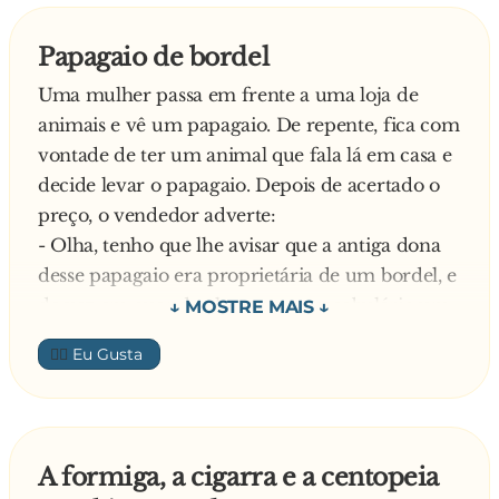
Joãozinho baixinho.
- Ok! E a tua mãe está? – Pergunta o homem.
Papagaio de bordel
- Sim. Mas está ocupada a procurar. – Avisou
Uma mulher passa em frente a uma loja de
logo o menino.
animais e vê um papagaio. De repente, fica com
- E há mais alguém em casa? – Tenta o homem
vontade de ter um animal que fala lá em casa e
falar com algum adulto.
decide levar o papagaio. Depois de acertado o
- Há A policia. – Respondeu a sussurrar o
preço, o vendedor adverte:
Joãozinho.
- Olha, tenho que lhe avisar que a antiga dona
- A polícia?! Então chama um agente ao
desse papagaio era proprietária de um bordel, e
telefone. – Diz já preocupado o homem.
de vez em quando ele tem um vocabulário um
- Não pode ser. Também estão ocupados a
pouco “vulgar”
procurar. – Continua o Joãozinho, sempre num
👍🏼
Como a senhora estava determinada a comprar
tom muito baixinho.
o papagaio ela leva-o na mesma e coloca-o
Preocupadíssimo com o que estava a ouvir
numa gaiola logo à entrada de casa. O papagaio
pergunta o homem:
olha em volta e depois olha para a senhora e
- E o que é que essa gente toda procura?
A formiga, a cigarra e a centopeia
diz:
Responde o Joãozinho a sussurrar: