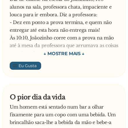
- Por amor ao Peru! – E salta.
alunos na sala, professora chata, impaciente e
Logo a seguir vai o Salas, do Chile:
louca para ir embora. Diz a professora:
- Por amor ao Chile! – E salta.
- Dez em ponto a prova termina, e quem não
Aí vai Chillaver, do Paraguai:
entregar até esta hora não entrega mais!
- Por amor ao Paraguai – E salta.
Às 10:10, Joãozinho corre com a prova na mão
Chega a vez do Pelé e grita:
até à mesa da professora que arrumava as coisas
- Por amor ao Brasil! – Vai e empurra o
para ir embora. Refila a professora:
Maradona.
- Eu avisei que não aceitaria provas fora do
👍🏼
horário. Esqueça!
Joãozinho, com ar de autoritarismo, perguntou:
- Você sabe com quem está a falar?
A resposta da professora tinha um certo
O pior dia da vida
sarcasmo:
Um homem está sentado num bar a olhar
- Não, não faço a menor ideia…
fixamente para um copo com uma bebida. Um
Empinando mais o nariz, Joãozinho voltou a
brincalhão saca-lhe a bebida da mão e bebe-a
repetir: