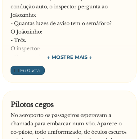
condução auto, o inspector pergunta ao
Joãozinho:
- Quantas luzes de aviso tem o semáforo?
O Joãozinho:
- Três.
O inspector:
- Que cores?
O Joãozinho:
👍🏼
- Amarelo, verde e vermelho.
O inspector:
- Para que serve o verde?
O Joãzinho:
Pilotos cegos
- É para circular livremente.
No aeroporto os passageiros esperavam a
O inspector:
chamada para embarcar num vôo. Aparece o
- E o vermelho?
co-piloto, todo uniformizado, de óculos escuros
O Joãozinho: