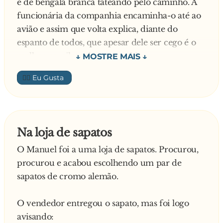
e de bengala branca tateando pelo caminho. A
- É para parar.
funcionária da companhia encaminha-o até ao
O inspector:
avião e assim que volta explica, diante do
- E a amarela?
espanto de todos, que apesar dele ser cego é o
E o Joãzinho::
melhor co-piloto da companhia.
- Ah, essa é para o automobilista acelerar a
Alguns minutos depois chega outro funcionário
fundo e passar já com o vermelho ligado!
👍🏼
também uniformizado, de óculos escuros, de
—
bengala branca e amparado por duas
hospedeiras. A funcionária mais uma vez
informa que apesar dele ser cego é o melhor
Na loja de sapatos
piloto da empresa e tanto ele como o co-piloto
O Manuel foi a uma loja de sapatos. Procurou,
fazem a melhor dupla da companhia. Todos os
procurou e acabou escolhendo um par de
passageiros embarcam no avião preocupados
sapatos de cromo alemão.
com os pilotos.
O comandante avisa que o avião vai levantar
O vendedor entregou o sapato, mas foi logo
vôo e começa a correr pela pista, cada vez com
avisando:
mais velocidade. Todos os passageiros se olham,