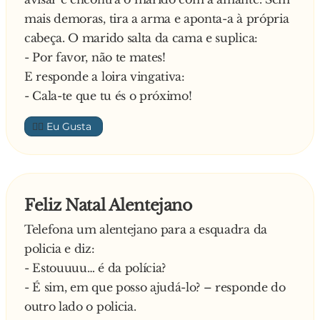
tomado o café e comido o bolo, reparou que o
mais demoras, tira a arma e aponta-a à própria
homem tinha um cordel preso na braguilha e
cabeça. O marido salta da cama e suplica:
perguntou:
- Por favor, não te mates!
- Oiça, para que é esse cordel?
E responde a loira vingativa:
Explica o alentejano:
- Cala-te que tu és o próximo!
- Então, quando vou fazer xixi, abro a
braguilha, puxo o cordel e faço o servicinho
👍🏼
Nunca chego a tocar com a mãos só a pensar na
higiene!
Espantado com a máxima higiene mantida pelo
alentejano, curioso perguntou:
Feliz Natal Alentejano
- Então e depois como é que mete isso para
Telefona um alentejano para a esquadra da
dentro?
policia e diz:
E diz o alentejano:
- Estouuuu… é da polícia?
- Ahh isso é com a tenaz dos bolos…
- É sim, em que posso ajudá-lo? – responde do
outro lado o policia.