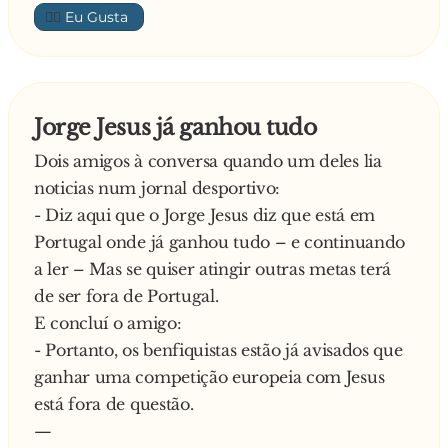
- Aaaah grande bandido! Quando ele chegar a
👍🏼
casa vai ver o que é bom!!!
Mal o pai aparece em casa, ela salta para cima
dele com tudo o que encontra à mão: vassoura,
frigideira, panela, rolo da massa Os vizinhos
Jorge Jesus já ganhou tudo
correm para tirar o desgraçado daquela
Dois amigos à conversa quando um deles lia
confusão e a mulher, muito irritada a praguejar
noticias num jornal desportivo:
por tudo quanto é sítio, continua a atirar-lhe
- Diz aqui que o Jorge Jesus diz que está em
coisas e a chamar todos os nomes possiveis e
Portugal onde já ganhou tudo – e continuando
imaginários
a ler – Mas se quiser atingir outras metas terá
E, virando-se para o Joãozinho, diz:
de ser fora de Portugal.
- Anda cá, filho! Diz aqui para toda a gente
E concluí o amigo:
ouvir o que foi que aquela v**... disse ao
- Portanto, os benfiquistas estão já avisados que
telefone!
ganhar uma competição europeia com Jesus
Responde o Joãozinho:
está fora de questão.
- Ela disse: “Neste momento não é possível
—
estabelecer a ligação. Por favor tente mais