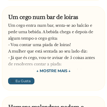
Um cego num bar de loiras
Um cego entra num bar, senta-se ao balcão e
pede uma bebida. A bebida chega e depois de
algum tempo o cego grita:
- Vou contar uma piada de loiras!
A mulher que está sentada ao seu lado diz:
- Já que és cego, vou-te avisar de 5 coisas antes
de resolveres contar a piada:
- Primeira, o barman é uma mulher loira;
- Segunda, o gerente é uma mulher loira.
👍🏼
- Terceira, eu sou uma loira de 1, 75m e 90kg.
- Quarta, a mulher ao meu lado é uma loira
profissional em Karate.
- Quinta, do teu outro lado tens uma loira