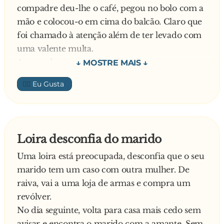
compadre deu-lhe o café, pegou no bolo com a
- É que a castração é de acordo com a profissão.
mão e colocou-o em cima do balcão. Claro que
O Inglês era talhante por isso foi com um
foi chamado à atenção além de ter levado com
cutelo, o Francês era metalurgico por isso
uma valente multa.
tivemos que derreter-lhe o p**...
Apressadamente, o alentejano ligou para o
Nisto o Português desata às gargalhadas e diz:
compadre que tinha uma tasca lá perto e
- Eu sou vendedor de gelados vão ter que c**...
👍🏼
avisou-o:
até gastar!
- Compadre a ASAE esteve aqui. Tome atenção
que também são capazes de a seguir o visitar
Ainda o alentejano estava a acabar de falar e os
Loira desconfia do marido
fiscais já entravam pela porta adentro.
Uma loira está preocupada, desconfia que o seu
- Bom dia. Quero um café e um bolo. – Diz um
marido tem um caso com outra mulher. De
dos fiscais.
raiva, vai a uma loja de armas e compra um
Com todo o cuidado, o alentejano deu-lhe o
revólver.
café e com a tenaz tirou o bolo e colocou-o
No dia seguinte, volta para casa mais cedo sem
num pires. Entretanto o fiscal, depois de ter
avisar e encontra o marido com a amante. Sem