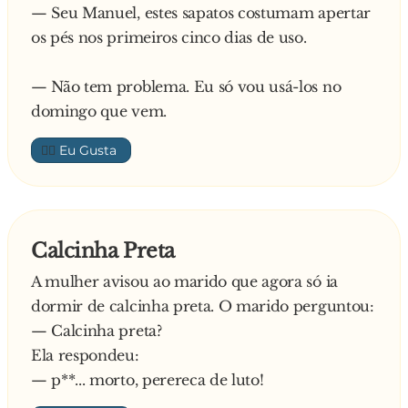
— Seu Manuel, estes sapatos costumam apertar
suando, com muito medo da situação. O avião
os pés nos primeiros cinco dias de uso.
vai aumentando a velocidade e nada de
levantar vôo. A pista está quase a acabar e nada
— Não tem problema. Eu só vou usá-los no
do avião sair do chão. Todos começam a ficar
domingo que vem.
cada vez mais preocupados. O avião a correr,e a
pista a acabar. O desespero toma conta de toda
👍🏼
a gente. Começa uma gritaria histérica no avião.
Nesse exacto momento o avião descola,
ganhando o céu e subindo suavemente. O piloto
vira-se para o co-piloto e diz:
Calcinha Preta
– Se algum dia o pessoal não gritar, a gente f*de
A mulher avisou ao marido que agora só ia
-se
dormir de calcinha preta. O marido perguntou:
— Calcinha preta?
Ela respondeu:
— p**... morto, perereca de luto!