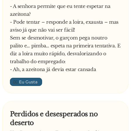
- Joãozinho, Sai e não volta mais!!!!!
- A senhora permite que eu tente espetar na
Joãozinho, excitadíssimo, responde aos saltos:
azeitona?
- A m*rda, a m*rda! Yupiii 6 a 0
- Pode tentar – responde a loira, exausta – mas
Ganhamoooooossss!
aviso já que não vai ser fácil!
Sem se desmotivar, o garçom pega noutro
palito e… pimba… espeta na primeira tentativa. E
diz a loira muito rápido, desvalorizando o
trabalho do empregado:
- Ah, a azeitona já devia estar cansada
👍🏼
Perdidos e desesperados no
deserto