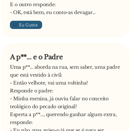
E o outro responde:
- OK, está bem, eu conto-as devagar…
👍🏼
A p**... e o Padre
Uma p**... aborda na rua, sem saber, uma padre
que está vestido à civil:
- Então velhote, vai uma voltinha?
Responde o padre:
- Minha menina, já ouviu falar no conceito
teológico do pecado original?
Esperta a p**..., querendo ganhar algum extra,
responde:
- Eu não, mas aviso-o já que se é para ser