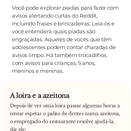
- Cala-te Joãozinho!
Você pode explorar piadas para fazer com
Terceira pergunta.
avisos alertando curtas do Reddit,
- Como chegou Cristóvão Colombo à América?
incluindo frases e brincadeiras. Leia-os e
O grupo de Joãozinho responde:
você entenderá quais piadas são
- De caravela.
engraçadas. Aqueles de vocês que têm
Joãozinho, cheio de emoção, logo de seguida:
adolescentes podem contar charadas de
- Eu bem avisei, seus ignorantes, 3 a 0!!!
avisos limpo. Há também trocadilhos
A professora, irritada, grita:
com avisos para crianças, 5 anos,
- Joãozinho!!! Levanta e sai!
meninos e meninas.
Joãozinho responde de imediato:
- O p**... stôra! Que show, 4 a 0 seus bananas!! !
A professora indignada volta a gritar:
A loira e a azeitona
- Joãozinho, Sai e só volta dentro de um mês!
Joãozinho feliz da vida responde ainda mais
Depois de ver uma loira passar algumas horas a
rápido:
tentar espetar o palito de dentes numa azeitona,
- A menstruação! Hahaha, estão lixados! 5 a 0!
o empregado do restaurante resolve ajudá-la,
A professora, não aguentando mais, grita:
diz ele: