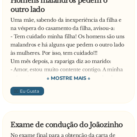
Homens malandros pedem o
professora de Kung Fu.
outro lado
- Tens a certeza que ainda queres contar a piada
?
Uma mãe, sabendo da inexperiência da filha e
O cego responde:
na véspera do casamento da filha, avisou-a:
- Então deixa lá… Se vou ter de explicar 5 vezes
- Tem cuidado minha filha! Os homens são uns
desisto!
malandros e há alguns que pedem o outro lado
às mulheres. Por isso, tem cuidado!!!
Um mês depois, a rapariga diz ao marido:
- Amor, estou muito contente contigo. A minha
mãe avisou-me de que há homens malandros
que pedem o outro lado às mulheres. Mas tu,
👍🏼
querido, ao fim de um mês de casados, nunca
me pediste o outro lado. Estou tão contente
contigo!!
E o homem responde:
Exame de condução do Joãozinho
- Claro querida… É que o outro lado faz filhos.
No exame final para a obtenção da carta de