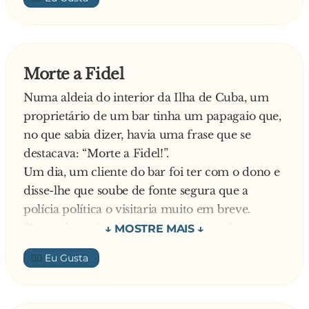
Morte a Fidel
Numa aldeia do interior da Ilha de Cuba, um
proprietário de um bar tinha um papagaio que,
no que sabia dizer, havia uma frase que se
destacava: “Morte a Fidel!”.
Um dia, um cliente do bar foi ter com o dono e
disse-lhe que soube de fonte segura que a
polícia política o visitaria muito em breve.
Temendo o pior das consequências, o homem
lembrou-se que o padre da paróquia também
👍🏼
tinha um papagaio e, assim, resolveu ir falar
com ele para encontrarem uma solução segura.
O padre, então, propôs: