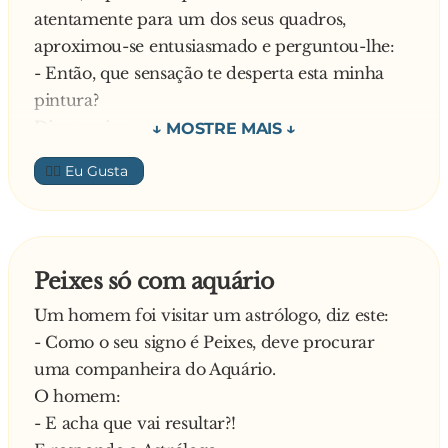
atentamente para um dos seus quadros,
aproximou-se entusiasmado e perguntou-lhe:
- Então, que sensação te desperta esta minha
pintura?
Diz o amigo:
- Faz-me crescer água na boca
👍🏼
Admirado, pergunta o pintor:
- Um pôr do sol faz-te crescer água na boca?!
Responde o amigo:
- Olha, julgava que era um ovo estrelado!
Peixes só com aquário
—
Um homem foi visitar um astrólogo, diz este:
- Como o seu signo é Peixes, deve procurar
uma companheira do Aquário.
O homem:
- E acha que vai resultar?!