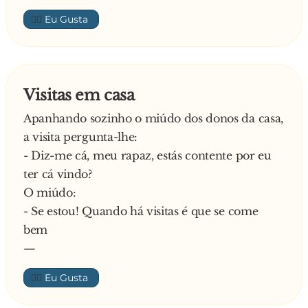
Diz o homem:
👍🏼
- Ok, ok! E qual o seu nome?
Responde o interessado:
- David Rosenberg!
Diz o senhorio:
Visitas em casa
- Não, não e não! Eu não alugo casa para judeus!
Apanhando sozinho o miúdo dos donos da casa,
O senhor não sabe ler? Não viu escrito no
a visita pergunta-lhe:
anúncio que é casa só para cristãos?
- Diz-me cá, meu rapaz, estás contente por eu
Explica o interessado:
ter cá vindo?
- Eu vi! E é verdade que sou judeu, mas
O miúdo:
também sou cristão
- Se estou! Quando há visitas é que se come
Diz o senhorio:
bem
- Estás p**... ou quê? Pensas que sou estúpido?
—
Não existe judeu cristão!
Insiste o interessado:
👍🏼
- Mas eu garanto-lhe que sou judeu e sou
cristão