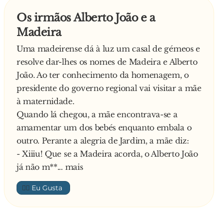
- Olha, meu filho, trocaremos os papagaios por
Os irmãos Alberto João e a
uns tempos, mas depois terás de pensar melhor
Madeira
no assunto.
O homem concordou, agradeceu muito e as
Uma madeirense dá à luz um casal de gémeos e
aves foram trocadas.
resolve dar-lhes os nomes de Madeira e Alberto
Dois dias mais tarde, três elementos da polícia
João. Ao ter conhecimento da homenagem, o
entraram no bar e, um deles dirigiu-se
presidente do governo regional vai visitar a mãe
imediatamente ao papagaio, provocando-o:
à maternidade.
- Então, morte a Fidel?!
Quando lá chegou, a mãe encontrava-se a
Responde o papagaio:
amamentar um dos bebés enquanto embala o
- Deus te ouça, meu filho, Deus te ouça!
outro. Perante a alegria de Jardim, a mãe diz:
—
- Xiiiu! Que se a Madeira acorda, o Alberto João
já não m**... mais
👍🏼