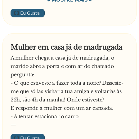
- Claro, meu menino, pergunta o que quiseres!
👍🏼
O Joãozinho:
- Quando é que se faz a sua colheita?
A senhora:
- A minha colheita?! Não estou a perceber!
Mulher em casa já de madrugada
O Joãozinho:
A mulher chega a casa já de madrugada, o
- Eu explico. É que a minha mãe está sempre a
marido abre a porta e com ar de chateado
dizer que a senhora já está madura
pergunta:
—
- O que estiveste a fazer toda a noite? Disseste-
me que só ias visitar a tua amiga e voltarias às
22h, são 4h da manhã! Onde estiveste?
E responde a mulher com um ar cansada:
- A tentar estacionar o carro
—
👍🏼