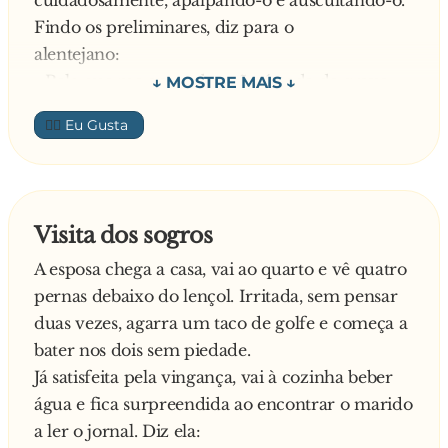
Findo os preliminares, diz para o
alentejano:
- Pelo que me apercebo, não é nada de grave.
Tome destes comprimidos, de oito em oito
👍🏼
horas, agasalhe-se e mantenha-se na cama.
Amanhã, cá estarei para o ver.
No dia seguinte, quando o médico se
aproximou do alentejano, disse:
Visita dos sogros
- Ah, hoje já está com melhor aspeto!
A esposa chega a casa, vai ao quarto e vê quatro
Responde o homem:
pernas debaixo do lençol. Irritada, sem pensar
- Já tá milhori, si senhri. Eu, agora, só quero
duas vezes, agarra um taco de golfe e começa a
perguntari se já posso tirari este tubinho que me
bater nos dois sem piedade.
deixou ontem debaixo do mê braço
Já satisfeita pela vingança, vai à cozinha beber
—
água e fica surpreendida ao encontrar o marido
a ler o jornal. Diz ela: