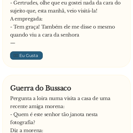
- Gertrudes, olhe que eu gostei nada da cara do
- Então, não eram os cinco?
sujeito que, esta manhã, veio visitá-la!
E respondeu o menino:
A empregada:
- Eram… mas três já abriram os olhos!
- Tem graça! Também ele me disse o mesmo
quando viu a cara da senhora
—
👍🏼
Guerra do Bussaco
Pergunta a loira numa visita a casa de uma
recente amiga morena:
- Quem é este senhor tão janota nesta
fotografia?
Diz a morena: