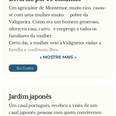
Um agricultor de Montemor, muito rico, casou-
se com uma mulher muito pobre da
Vidigueira. Como era um homem generoso,
ofereceu casa, carro e emprego a todos os
familiares da mulher.
Certo dia, a mulher veio à Vidigueira visitar a
família e confessou-lhes:
- Ná ‘guento mais o mê marido! Acho que me
vou divorciar …
👍🏼
O pai, cheio de pena de perder um tão belo
genro, ainda reflectiu:
- Calma, menha filha, ele é um bom home,
ama-te, respeta-te … Vê lá o que vais fazer, nã
Jardim japonês
te precipites…
Um casal português, recebeu a visita de um
Explica a filha:
casal japonês, pessoas com quem conviveram
- Mas pai, eu nã ‘aguento mais .. .nã me posso