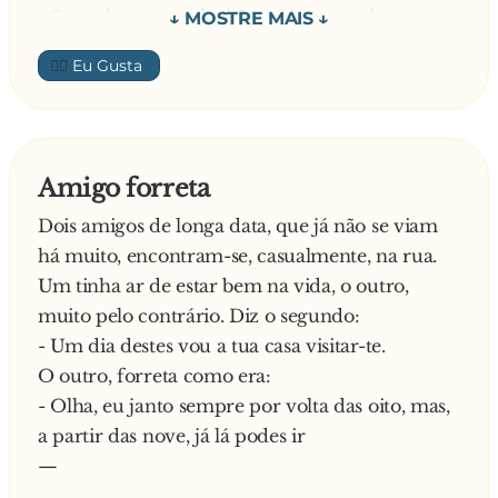
- Sr. padre a sua televisão está estragada.
Farto de ouvir aquela conversa, um dia, o padre
👍🏼
diz:
- D. Maria, como não sou casado e moro
consigo pode dizer que as coisas são nossas.
E assim foi, a empregada começou a utilizar
Amigo forreta
esse tipo de linguagem. Um dia o Bispo foi a
Dois amigos de longa data, que já não se viam
casa do padre e, no meio da visita, aparece a
há muito, encontram-se, casualmente, na rua.
empregada entra na sala muito aflita aos gritos:
Um tinha ar de estar bem na vida, o outro,
- Sr. padre está um rato no nosso quarto
muito pelo contrário. Diz o segundo:
debaixo da nossa cama!
- Um dia destes vou a tua casa visitar-te.
O outro, forreta como era:
- Olha, eu janto sempre por volta das oito, mas,
a partir das nove, já lá podes ir
—