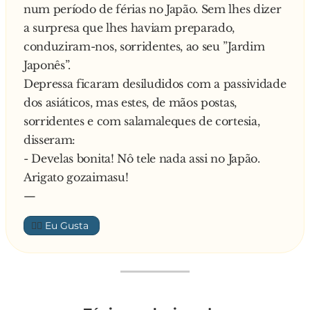
num período de férias no Japão. Sem lhes dizer
baixar para apanhar nada, que lá vem ele … e
a surpresa que lhes haviam preparado,
pimba, e catrapimba, ufff! Quando me casê, o
conduziram-nos, sorridentes, ao seu ”Jardim
mê rabinho parecia uma moeda d’ um cêntime,
Japonês”.
agora parece uma moeda d’ um Euro!
Depressa ficaram desiludidos com a passividade
Diz o pai:
dos asiáticos, mas estes, de mãos postas,
- Atão, e ó filha … vais tu arranjar problemes por
sorridentes e com salamaleques de cortesia,
causa de 99 cêntimes?
disseram:
- Develas bonita! Nô tele nada assi no Japão.
Arigato gozaimasu!
—
👍🏼