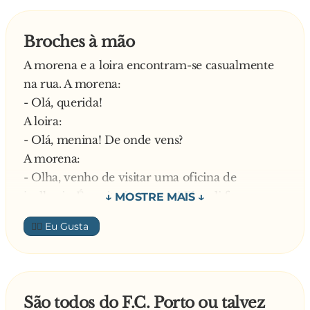
Broches à mão
A morena e a loira encontram-se casualmente
na rua. A morena:
- Olá, querida!
A loira:
- Olá, menina! De onde vens?
A morena:
- Olha, venho de visitar uma oficina de
joalharia. É muito intessante! Eles ali fazem
coisas maravilhosas! Aneis, pulseiras, brincos,
👍🏼
cordões
Interrompe a loira:
- Eu nunca visitei nenhuma dessas oficinas,
mas, qualquer dia, vou lá. Eu até ouvi dizer que
São todos do F.C. Porto ou talvez
fazem broches à mão