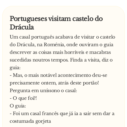
Então diz o homem:
- Ah, é?! Então vou fazer um teste para ver se
Portugueses visitam castelo do
você é mesmo cristão! – E começa o
Drácula
questionário – O que é que tem dentro da
Igreja Católica?
Um casal português acabava de visitar o castelo
- A sacristia – responde o interessado.
do Drácula, na Roménia, onde ouviram o guia
- Mais o quê? – pergunta o senhorio.
descrever as coisas mais horríveis e macabras
- Tem o Santo Sudário! – responde o
sucedidas noutros tempos. Finda a visita, diz o
interessado.
guia:
- Mais o quê? – pergunta o senhorio.
- Mas, o mais notável acontecimento deu-se
- Tem o altar …. – responde o interessado.
precisamente ontem, atrás deste portão!
- Mais o quê? – pergunta o senhorio.
Pergunta em uníssono o casal:
- Tem o confessionário…. – responde o
- O que foi?!
interessado.
O guia:
- Jesus é filho de quem? – pergunta o senhorio
- Foi um casal francês que já ia a sair sem dar a
- De José! – responde o interessado.
costumada gorjeta