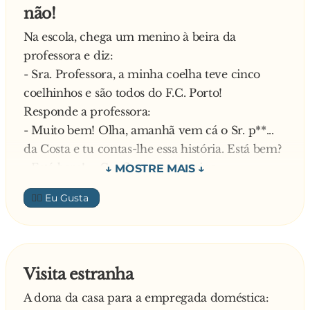
não!
—
Na escola, chega um menino à beira da
professora e diz:
- Sra. Professora, a minha coelha teve cinco
coelhinhos e são todos do F.C. Porto!
Responde a professora:
- Muito bem! Olha, amanhã vem cá o Sr. p**...
da Costa e tu contas-lhe essa história. Está bem?
- Está bem! – Confirmou o menino.
No dia seguinte, lá estava o p**... da Costa a
👍🏼
visitar a escola e, como combinado, a professora
chama o menino. O menino dirige-se à beira do
presidente e diz:
- Sr. Presidente, a minha coelha teve cinco
Visita estranha
coelhinhos e dois são do F.C. Porto
A dona da casa para a empregada doméstica:
Intrigada, diz a professora: